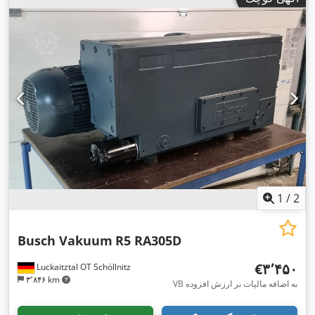
1
/
2
Busch Vakuum
R5 RA305D
‎€۳٬۴۵۰
Luckaitztal OT Schöllnitz
۳٬۸۴۶ km
VB به اضافه مالیات بر ارزش افزوده