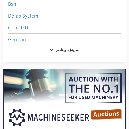
Bsh
Ddfao System
Gbh 10 Dc
German
نمایش بیشتر
Hpp 11
Hsbm 610 Hs
International 1586
International 2674
International 434
Ka 77
Kgs 1670