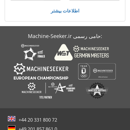
نصب شده
اطلاعات بیشتر
کار خودرو
Machine-Seeker.ir حامی رسمی:
+44 20 331 800 72
+49 201 857 861 0