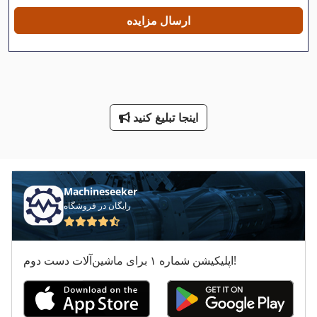
Meh 5 2 1 8 B
ارسال مزایده
Mfh 5 1 8
Mvh 5 1 4 B
Sbd
اینجا تبلیغ کنید
Sbs 8 70
Sbz 130
Tak 18
Machineseeker
رایگان در فروشگاه
Tb 53 Fr
برف پرتاب کننده
اپلیکیشن شماره ۱ برای ماشین‌آلات دست دوم!
درب سردخانه
دو دندانه دار کردن مطبوعات