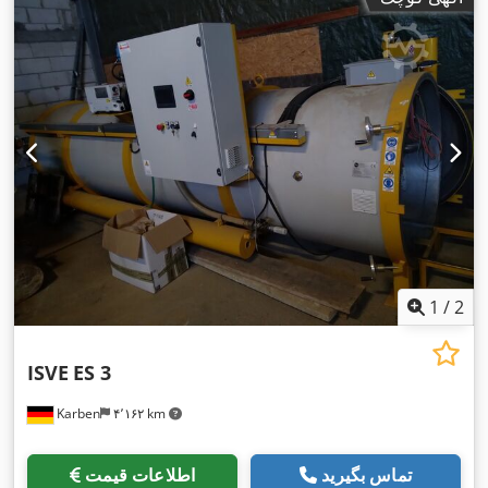
1
/
2
ISVE
ES 3
Karben
۴٬۱۶۲ km
تماس بگیرید
اطلاعات قیمت