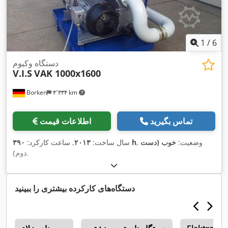
1
/
6
دستگاه وکیوم
V.I.S
VAK 1000x1600
Borken
۴٬۳۳۴ km
تماس بگیرید
اطلاعات قیمت
, وضعیت:
خوب (دست
۳۹۰ h
سال ساخت:
۲۰۱۳
, ساعت کارکرد:
,
دوم)
دستگاه‌های کارکرده بیشتری را ببینید