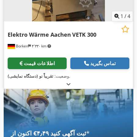
1
/
4
Elektro Wärme Aachen
VETK 300
Borken
۴٬۳۳۰ km
تماس بگیرید
اطلاعات قیمت
,
وضعیت:
تقریباً نو (دستگاه نمایشی)
*
اکنون از ‎€۴٫۴۹ ثبت آگهی کنید