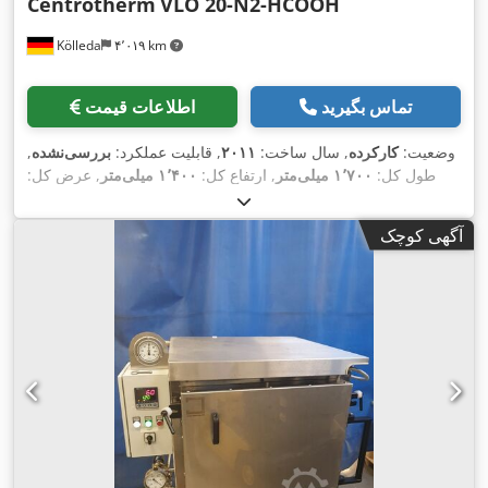
Centrotherm
VLO 20-N2-HCOOH
Kölleda
۴٬۰۱۹ km
تماس بگیرید
اطلاعات قیمت
وضعیت:
کارکرده
, سال ساخت:
۲۰۱۱
, قابلیت عملکرد:
بررسی‌نشده
,
طول کل:
۱٬۷۰۰ میلی‌متر
, ارتفاع کل:
۱٬۴۰۰ میلی‌متر
, عرض کل:
,
۶۸۰ میلی‌متر
, وزن کل:
۴۰۰ کیلوگرم
آگهی کوچک