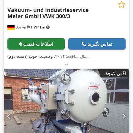
Vakuum- und Industrieservice
Meier GmbH
VWK 300/3
Borken
۴٬۳۳۴ km
تماس بگیرید
اطلاعات قیمت
,
سال ساخت:
۲۰۱۴
, وضعیت:
خوب (دست دوم)
آگهی کوچک