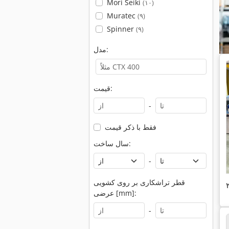
Mori Seiki
(۱۰)
Muratec
(۹)
Spinner
(۹)
مدل:
قیمت:
-
فقط با ذکر قیمت
سال ساخت:
-
قطر تراشکاری بر روی کشویی
عرضی [mm]:
-