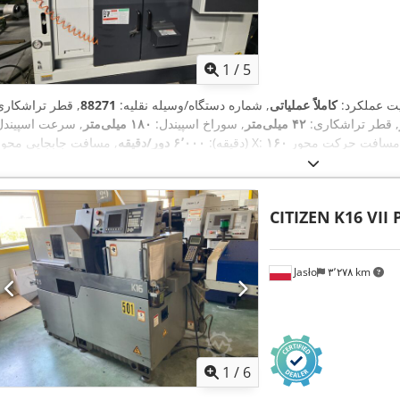
1
/
5
لیت عملکرد:
کاملاً عملیاتی
, شماره دستگاه/وسیله نقلیه:
88271
, قطر تراشکاری
, قطر تراشکاری:
۴۲ میلی‌متر
, سوراخ اسپیندل:
۱۸۰ میلی‌متر
, سرعت اسپیندل
, مسافت جابجایی محور X:
(دقیقه):
۶٬۰۰۰ دور/دقیقه
 چرخش (دقیقه):
۶۰ دور/دقیقه
, حداکثر سرعت چرخش:
۶٬۰۰۰
محور Z:
ل کل:
۳٬۴۲۰ میلی‌متر
, عرض کل:
۱٬۸۵۰ میلی‌متر
, نوع جریان ورودی:
سه فاز
,
وزن کل:
۶٬۰۰۰ کیلوگرم
, تجهیزات:
مستندات / راهنما
CITIZEN
K16 VII 
Jasło
۳٬۲۷۸ km
1
/
6