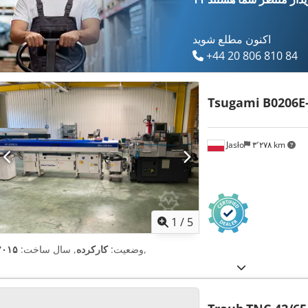
اکنون مطلع شوید
+44 20 806 810 84
Tsugami
B0206E-
Jasło
۳٬۲۷۸ km
1
/
5
,
وضعیت:
کارکرده
, سال ساخت:
۲۰۱۵