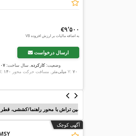
‎€۹٬۵۰۰
VB به اضافه مالیات بر ارزش افزوده
ارسال درخواست
وضعیت:
کارکرده
, سال ساخت:
۰۰۷
۷۰
, مسافت حرکت محور Y:
۱۴۰ میلی‌متر
, مسافت جابجای
Emco
Emco
ماشین تراش با محور راهنما/کششی، قطر تراش روی بس
آگهی کوچک
 MSY