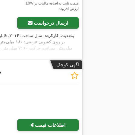
EXW قیمت ثابت به اضافه مالیات بر
ارزش افزوده
ارسال درخواست
وضعیت:
کارکرده
, سال ساخت:
۲۰۱۴
, قاب
بر روی کشویی عرضی:
۱۸۰ میلی‌متر
۶۰ میلی‌متر
, مسافت حرکت
, مسافت حرکت محور Y:
۱۶۰ میلی‌متر
۲۶۰ میلی‌متر
, توان موتور اسپیندل:
۷ وات
, سرعت
دور/دقیقه
, ارتفاع کل:
۲۰٬۳۳۰ میلی‌متر
, طو
آگهی کوچک
P
اطلاعات قیمت