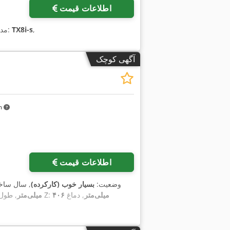
اطلاعات قیمت
,
TX8i-s
, مدل کنترلر:
آگهی کوچک
km
اطلاعات قیمت
وضعیت:
بسیار خوب (کارکرده)
, سال سا
۴۰۶ میلی‌متر
, دماغ
, طول پیشروی محور Z:
۲۰۰ میلی‌متر