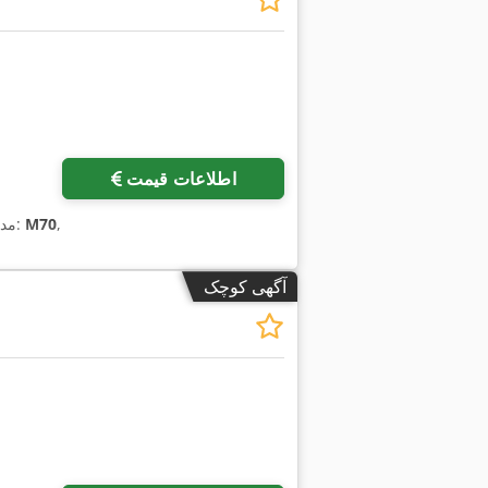
اطلاعات قیمت
,
M70
, مدل کنترلر:
آگهی کوچک