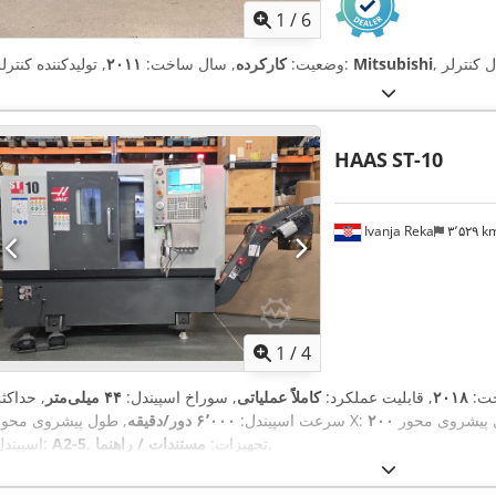
1
/
6
Mitsubishi
, تولیدکننده کنترلر:
وضعیت:
کارکرده
, سال ساخت:
۲۰۱۱
HAAS
ST-10
Ivanja Reka
۳٬۵۲۹ 
1
/
4
خت:
۲۰۱۸
, قابلیت عملکرد:
کاملاً عملیاتی
, سوراخ اسپیندل:
۴۴ میلی‌متر
, حداکث
, طول پیشروی محور X:
سرعت اسپیندل:
۶٬۰۰۰ دور/دقیقه
,
, تجهیزات:
مستندات / راهنما
A2-5
اسپیندل: