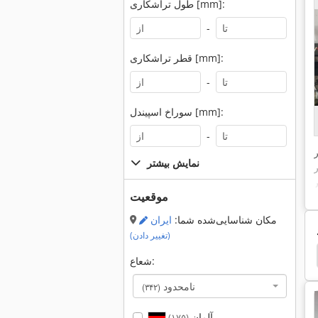
طول تراشکاری [mm]:
-
قطر تراشکاری [mm]:
-
سوراخ اسپیندل [mm]:
-
نمایش بیشتر
موقعیت
مکان شناسایی‌شده شما:
ایران
(تغییر دادن)
 Gfg 450
Weiler Praktikus
Weiler
Miyano
شعاع:
نامحدود
(۳۴۲)
آلمان
(۱۷۵)