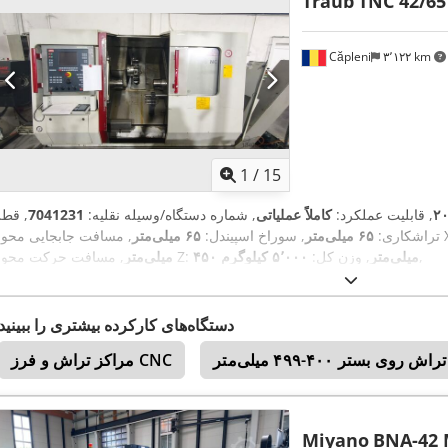
Traub
TNC 42/65
Căpleni
۳٬۱۲۲ km
1
/
15
۲
, قابلیت عملکرد:
کاملاً عملیاتی
, شماره دستگاه/وسیله نقلیه:
7041231
, قطر
ی محور X:
تراشکاری:
۶۵ میلی‌متر
, سوراخ اسپیندل:
۶۵ میلی‌متر
,
۴۵۰ میلی‌متر
, وزن کل:
۵٬۰۰۰ کیلوگرم
, مسافت حرکت محور Z:
میلی‌متر
دستگاه‌های کارکرده بیشتری را ببینید
تر ۴۰۰-۴۹۹ میلی‌متر
مراکز تراش و فرز CNC
Miyano
BNA-42