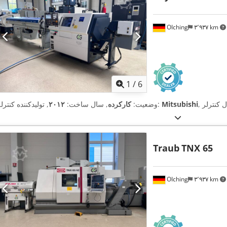
OIching
۳٬۹۳۷ km
1
/
6
Mitsubishi
, تولیدکننده کنترلر:
وضعیت:
کارکرده
, سال ساخت:
۲۰۱۲
Traub
TNX 65
OIching
۳٬۹۳۷ km