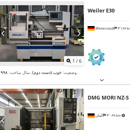
Weiler
E30
Weiterstadt
۴٬۱۶۷ 
1
/
6
,
وضعیت:
خوب (دست دوم)
, سال ساخت:
۱۹۹۸
DMG MORI
NZ-S 
۴٬۰۶۹ km
آلمان