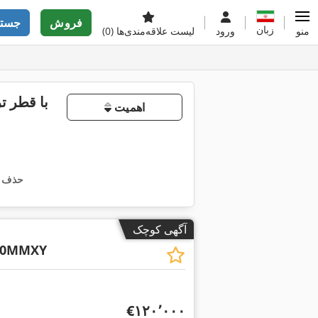
فروش
جستج
زبان
منو
ورود
لیست علاقه‌مندی‌ها
(0)
دست دوم ماشین‌های تراش CNC با قطر
اهمیت
حذف ه
آگهی کوچک
50MMXY
‎€۱۲۰٬۰۰۰