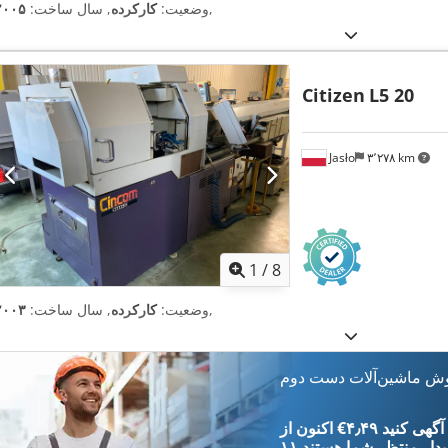
,
وضعیت:
کارکرده
, سال ساخت:
۲۰۰۵
Citizen
L5 20
Jasło
۳٬۲۷۸ km
1
/
8
,
وضعیت:
کارکرده
, سال ساخت:
۲۰۰۳
وش ماشین‌آلات دست دوم
‎€۴٫۴۹ ثبت آگهی کنید
یدار
منتظر شما هستند