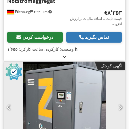
Notstromaggregat
‎€۸٬۳۵۳
Eilenburg
۳٬۹۳۰ km
قیمت ثابت به اضافه مالیات بر ارزش
افزوده
تماس بگیرید
درخواست کردن
,
۱٬۶۵۵ h
وضعیت:
کارکرده
, ساعت کارکرد:
آگهی کوچک