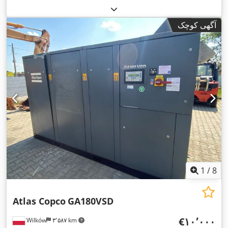
آگهی کوچک
1
/
8
Atlas Copco
GA180VSD
‎€۱۰٬۰۰۰
Wilków
۳٬۵۸۷ km