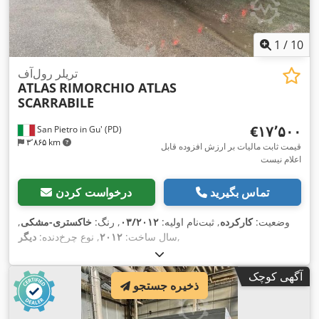
1
/
10
تریلر رول‌آف
ATLAS
RIMORCHIO ATLAS
SCARRABILE
‎€۱۷٬۵۰۰
San Pietro in Gu' (PD)
۳٬۸۶۵ km
قیمت ثابت مالیات بر ارزش افزوده قابل
اعلام نیست
تماس بگیرید
درخواست کردن
وضعیت:
کارکرده
, ثبت‌نام اولیه:
۰۳/۲۰۱۲
, رنگ:
خاکستری-مشکی
,
,
سال ساخت:
۲۰۱۲
, نوع چرخ‌دنده:
دیگر
آگهی کوچک
ذخیره جستجو