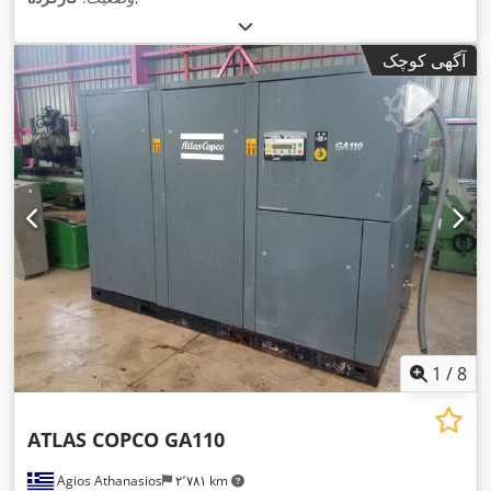
آگهی کوچک
1
/
8
ATLAS COPCO GA110
Agios Athanasios
۲٬۷۸۱ km