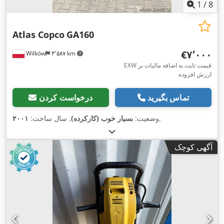
1
/
8
Atlas Copco
GA160
‎€۷٬۰۰۰
Wilków
۳٬۵۸۷ km
EXW قیمت ثابت به اضافه مالیات بر
ارزش افزوده
تماس بگیرید
درخواست کردن
,
وضعیت:
بسیار خوب (کارکرده)
, سال ساخت:
۲۰۰۱
آگهی کوچک