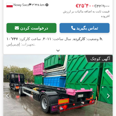
‎€۲۵٬۴۰۰
Nowy Sacz
۳٬۳۲۸ km
‎€۳۲٬۹۰۰
قیمت ثابت به اضافه مالیات بر ارزش
افزوده
تماس بگیرید
درخواست کردن
,
۱۰٬۷۴۷ h
وضعیت:
کارکرده
, سال ساخت:
۲۰۱۱
, ساعت کارکرد:
,
تجهیزات:
آگهی کوچک