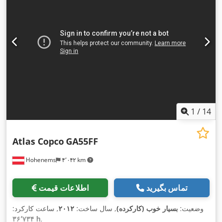
1
/
14
Atlas Copco
GA55FF
Hohenems
۴٬۰۴۲ km
تماس بگیرید
اطلاعات قیمت
وضعیت:
بسیار خوب (کارکرده)
, سال ساخت:
۲۰۱۲
, ساعت کارکرد:
۳۶٬۷۳۴ h
,