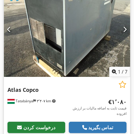
1
/
7
Atlas Copco
‎€۱٬۰۸۰
Tatabánya
۳٬۴۰۷ km
قیمت ثابت به اضافه مالیات بر ارزش
افزوده
تماس بگیرید
درخواست کردن