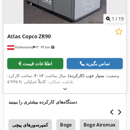
1
/
19
Atlas Copco
ZR90
Hohenems
۴٬۰۴۲ km
تماس بگیرید
اطلاعات قیمت
وضعیت:
بسیار خوب (کارکرده)
, سال ساخت:
۲۰۱۲
, ساعت کارکرد:
,
, قابلیت عملکرد:
کاملاً عملیاتی
۵٬۷۳۵ h
دستگاه‌های کارکرده بیشتری را ببینید
B
Boge Airomax
Boge
کمپرسورهای پیچی
0