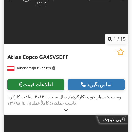
1
/
15
Atlas Copco
GA45VSDFF
Hohenems
۴٬۰۴۲ km
تماس بگیرید
اطلاعات قیمت
وضعیت:
بسیار خوب (کارکرده)
, سال ساخت:
۲۰۱۳
, ساعت کارکرد:
,
, قابلیت عملکرد:
کاملاً عملیاتی
۷۲٬۶۸۸ h
آگهی کوچک