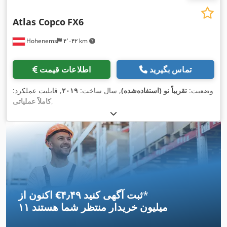
Atlas Copco
FX6
Hohenems
۴٬۰۴۲ km
تماس بگیرید
اطلاعات قیمت
وضعیت:
تقریباً نو (استفاده‌شده)
, سال ساخت:
۲۰۱۹
, قابلیت عملکرد:
,
کاملاً عملیاتی
*
اکنون از ‎€۴٫۴۹ ثبت آگهی کنید
۱۱ میلیون خریدار
منتظر شما هستند