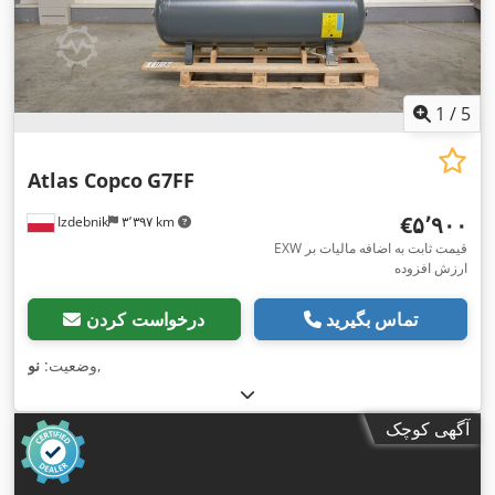
1
/
5
Atlas Copco
G7FF
‎€۵٬۹۰۰
Izdebnik
۳٬۳۹۷ km
EXW قیمت ثابت به اضافه مالیات بر
ارزش افزوده
تماس بگیرید
درخواست کردن
,
وضعیت:
نو
آگهی کوچک