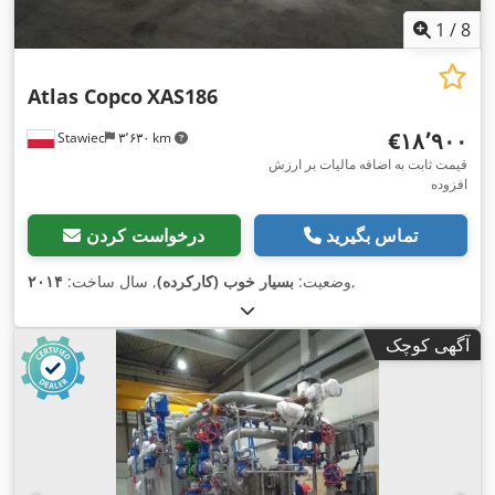
1
/
8
Atlas Copco
XAS186
‎€۱۸٬۹۰۰
Stawiec
۳٬۶۳۰ km
قیمت ثابت به اضافه مالیات بر ارزش
افزوده
تماس بگیرید
درخواست کردن
,
وضعیت:
بسیار خوب (کارکرده)
, سال ساخت:
۲۰۱۴
آگهی کوچک