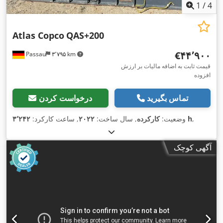
1
/
4
Atlas Copco
QAS+200
‎€۴۴٬۹۰۰
Passau
۳٬۷۹۵ km
قیمت ثابت به اضافه مالیات بر ارزش
افزوده
تماس بگیرید
درخواست کردن
,
۳٬۲۴۲ h
وضعیت:
کارکرده
, سال ساخت:
۲۰۲۲
, ساعت کارکرد:
آگهی کوچک