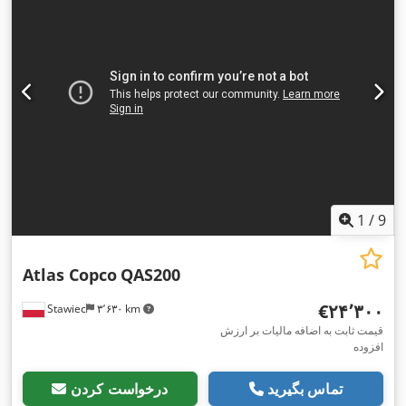
1
/
9
Atlas Copco
QAS200
‎€۲۴٬۳۰۰
Stawiec
۳٬۶۳۰ km
قیمت ثابت به اضافه مالیات بر ارزش
افزوده
تماس بگیرید
درخواست کردن