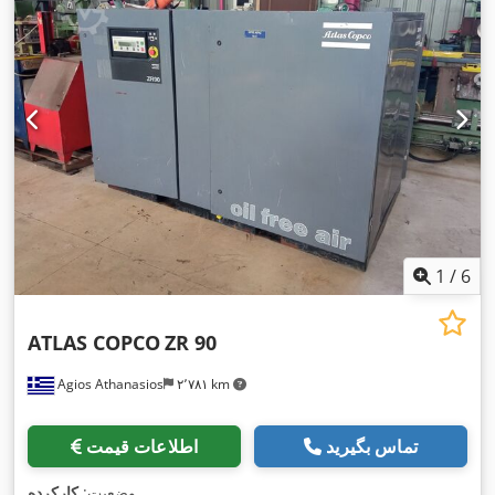
1
/
6
ATLAS COPCO
ZR 90
Agios Athanasios
۲٬۷۸۱ km
تماس بگیرید
اطلاعات قیمت
,
وضعیت:
کارکرده