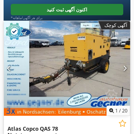
اکنون آگهی ثبت کنید
*برای هر آگهی/ماهانه
آگهی کوچک
1
/
20
Atlas Copco
QAS 78