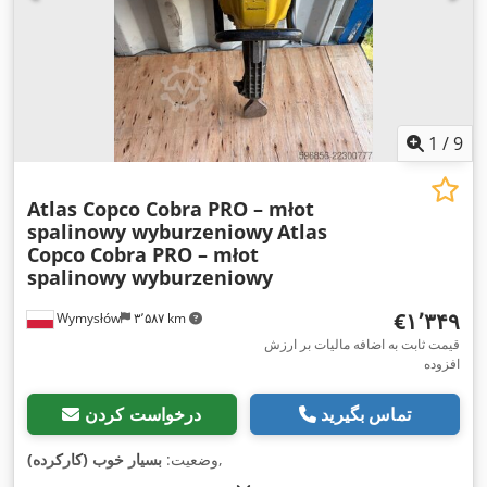
1
/
9
Atlas Copco Cobra PRO – młot
spalinowy wyburzeniowy
Atlas
Copco Cobra PRO – młot
spalinowy wyburzeniowy
‎€۱٬۳۴۹
Wymysłów
۳٬۵۸۷ km
قیمت ثابت به اضافه مالیات بر ارزش
افزوده
تماس بگیرید
درخواست کردن
,
وضعیت:
بسیار خوب (کارکرده)