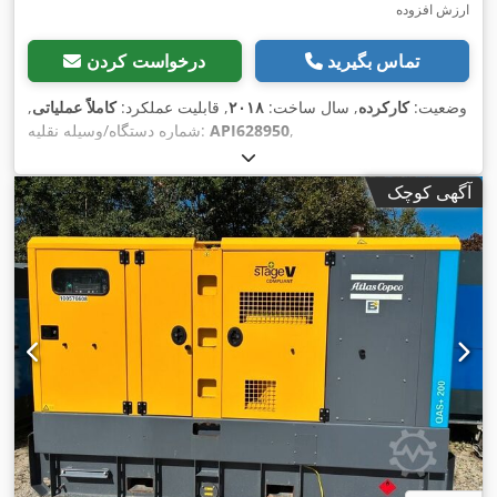
ارزش افزوده
تماس بگیرید
درخواست کردن
وضعیت:
کارکرده
, سال ساخت:
۲۰۱۸
, قابلیت عملکرد:
کاملاً عملیاتی
,
,
API628950
شماره دستگاه/وسیله نقلیه:
آگهی کوچک