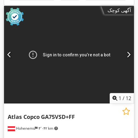
آگهی کوچک
1
/
12
Atlas Copco
GA75VSD+FF
Hohenems
۴٬۰۴۲ km