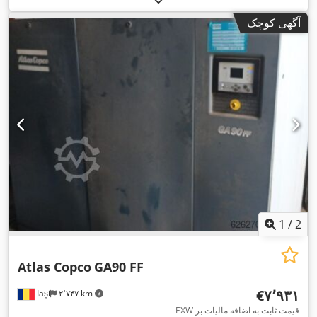
آگهی کوچک
1
/
2
Atlas Copco
GA90 FF
‎€۷٬۹۳۱
Iași
۲٬۷۴۷ km
EXW قیمت ثابت به اضافه مالیات بر