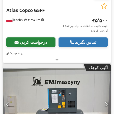
Atlas Copco
G5FF
‎€۵٬۵۰۰
Izdebnik
۳٬۳۹۷ km
EXW قیمت ثابت به اضافه مالیات بر
ارزش افزوده
تماس بگیرید
درخواست کردن
,
وضعیت:
نو
آگهی کوچک