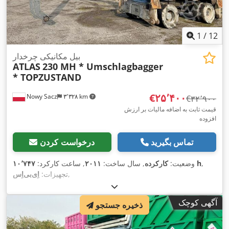
1
/
12
بیل مکانیکی چرخدار
ATLAS
230 MH * Umschlagbagger
* TOPZUSTAND
‎€۲۵٬۴۰۰
Nowy Sacz
۳٬۳۲۸ km
‎€۳۲٬۹۰۰
قیمت ثابت به اضافه مالیات بر ارزش
افزوده
تماس بگیرید
درخواست کردن
,
۱۰٬۷۴۷ h
وضعیت:
کارکرده
, سال ساخت:
۲۰۱۱
, ساعت کارکرد:
,
تجهیزات:
آگهی کوچک
ذخیره جستجو