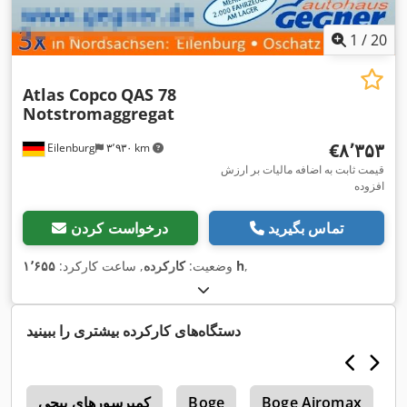
1
/
20
Atlas Copco
QAS 78
Notstromaggregat
‎€۸٬۳۵۳
Eilenburg
۳٬۹۳۰ km
قیمت ثابت به اضافه مالیات بر ارزش
افزوده
تماس بگیرید
درخواست کردن
,
۱٬۶۵۵ h
وضعیت:
کارکرده
, ساعت کارکرد:
دستگاه‌های کارکرده بیشتری را ببینید
B
Boge Airomax
Boge
کمپرسورهای پیچی
0