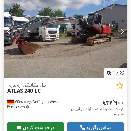
1
/
22
بیل مکانیکی زنجیری
ATLAS
240 LC
‎€۴۷٬۹۰۰
Günzburg/Deffingen-West
۴٬۰۱۷ km
قیمت ثابت به اضافه مالیات بر ارزش
افزوده
تماس بگیرید
درخواست کردن