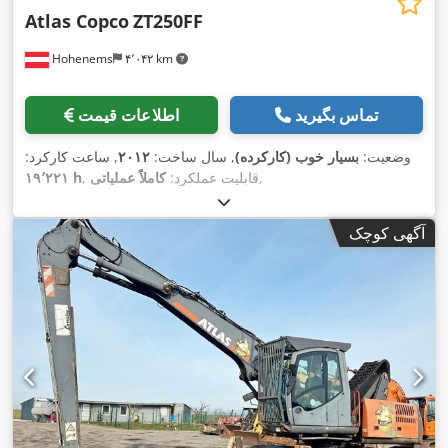
Atlas Copco
ZT250FF
Hohenems
۴٬۰۴۲ km
تماس بگیرید
اطلاعات قیمت
وضعیت:
بسیار خوب (کارکرده)
, سال ساخت:
۲۰۱۲
, ساعت کارکرد:
,
, قابلیت عملکرد:
کاملاً عملیاتی
۱۹٬۲۲۱ h
آگهی کوچک