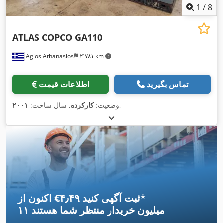
1
/
8
ATLAS COPCO GA110
Agios Athanasios
۲٬۷۸۱ km
تماس بگیرید
اطلاعات قیمت
,
وضعیت:
کارکرده
, سال ساخت:
۲۰۰۱
*
اکنون از ‎€۴٫۴۹ ثبت آگهی کنید
۱۱ میلیون خریدار
منتظر شما هستند