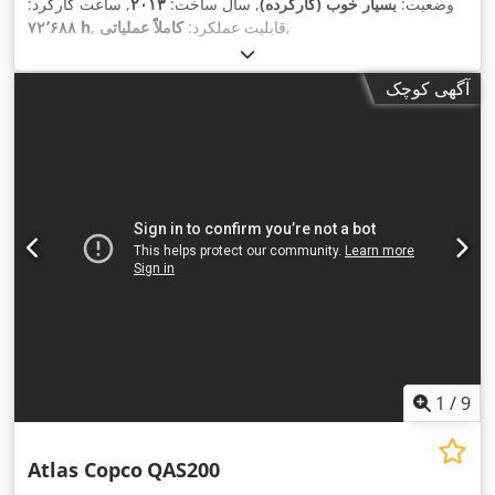
وضعیت:
بسیار خوب (کارکرده)
, سال ساخت:
۲۰۱۳
, ساعت کارکرد:
,
, قابلیت عملکرد:
کاملاً عملیاتی
۷۲٬۶۸۸ h
آگهی کوچک
1
/
9
Atlas Copco
QAS200