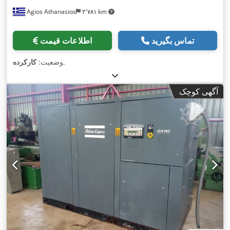
Agios Athanasios
۲٬۷۸۱ km
تماس بگیرید
اطلاعات قیمت
,
وضعیت:
کارکرده
آگهی کوچک