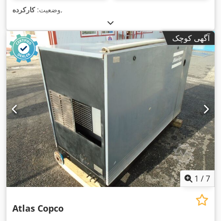
,
وضعیت:
کارکرده
آگهی کوچک
1
/
7
Atlas Copco