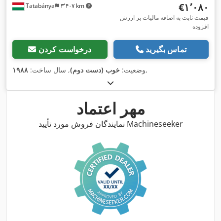
‎€۱٬۰۸۰
Tatabánya
۳٬۴۰۷ km
قیمت ثابت به اضافه مالیات بر ارزش
افزوده
تماس بگیرید
درخواست کردن
,
وضعیت:
خوب (دست دوم)
, سال ساخت:
۱۹۸۸
مهر اعتماد
نمایندگان فروش مورد تأیید Machineseeker