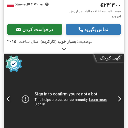
‎€۲۴٬۳۰۰
Stawiec
۳٬۶۳۰ km
قیمت ثابت به اضافه مالیات بر ارزش
افزوده
تماس بگیرید
درخواست کردن
,
وضعیت:
بسیار خوب (کارکرده)
, سال ساخت:
۲۰۱۵
آگهی کوچک