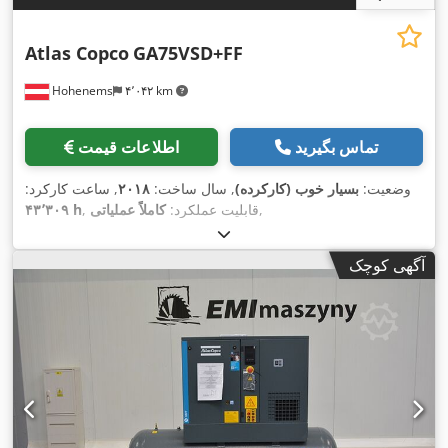
Atlas Copco
GA75VSD+FF
Hohenems
۴٬۰۴۲ km
تماس بگیرید
اطلاعات قیمت
وضعیت:
بسیار خوب (کارکرده)
, سال ساخت:
۲۰۱۸
, ساعت کارکرد:
,
, قابلیت عملکرد:
کاملاً عملیاتی
۴۳٬۳۰۹ h
آگهی کوچک