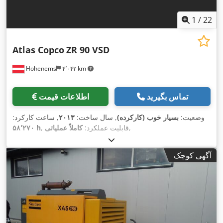
1
/
22
Atlas Copco
ZR 90 VSD
Hohenems
۴٬۰۴۲ km
تماس بگیرید
اطلاعات قیمت
وضعیت:
بسیار خوب (کارکرده)
, سال ساخت:
۲۰۱۳
, ساعت کارکرد:
,
, قابلیت عملکرد:
کاملاً عملیاتی
۵۸٬۲۷۰ h
آگهی کوچک