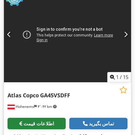
1
/
15
Atlas Copco
GA45VSDFF
Hohenems
۴٬۰۴۲ km
تماس بگیرید
اطلاعات قیمت