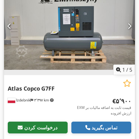
1
/
5
Atlas Copco
G7FF
‎€۵٬۹۰۰
Izdebnik
۳٬۳۹۷ km
EXW قیمت ثابت به اضافه مالیات بر
ارزش افزوده
تماس بگیرید
درخواست کردن