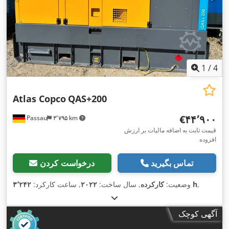
1
/
4
Atlas Copco
QAS+200
‎€۴۴٬۹۰۰
Passau
۳٬۷۹۵ km
قیمت ثابت به اضافه مالیات بر ارزش
افزوده
تماس بگیرید
درخواست کردن
,
۳٬۲۴۲ h
وضعیت:
کارکرده
, سال ساخت:
۲۰۲۲
, ساعت کارکرد:
آگهی کوچک