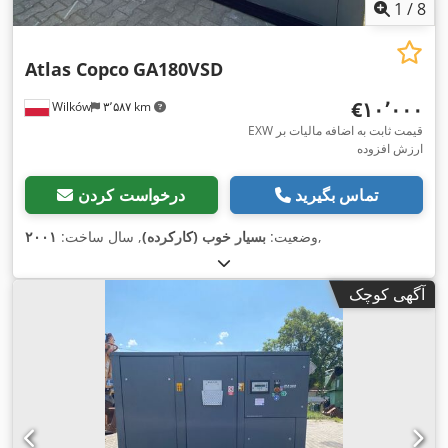
1
/
8
Atlas Copco
GA180VSD
‎€۱۰٬۰۰۰
Wilków
۳٬۵۸۷ km
EXW قیمت ثابت به اضافه مالیات بر
ارزش افزوده
تماس بگیرید
درخواست کردن
,
وضعیت:
بسیار خوب (کارکرده)
, سال ساخت:
۲۰۰۱
آگهی کوچک