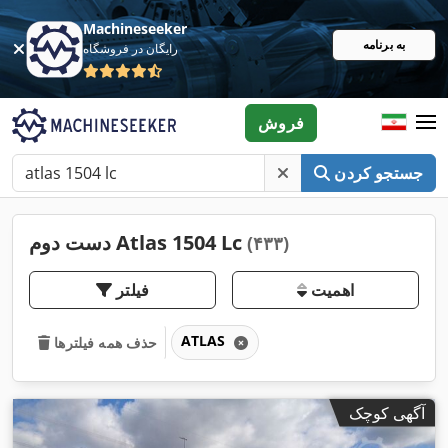
Machineseeker
به برنامه
رایگان در فروشگاه
فروش
جستجو کردن
دست دوم Atlas 1504 Lc
(۴۳۳)
اهمیت
فیلتر
ATLAS
حذف همه فیلترها
آگهی کوچک