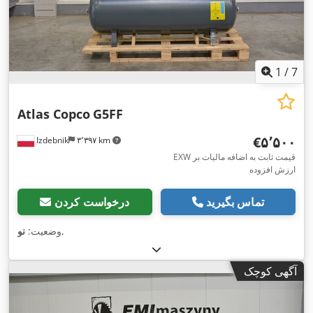
1
/
7
Atlas Copco
G5FF
‎€۵٬۵۰۰
Izdebnik
۳٬۳۹۷ km
EXW قیمت ثابت به اضافه مالیات بر
ارزش افزوده
تماس بگیرید
درخواست کردن
,
وضعیت:
نو
آگهی کوچک