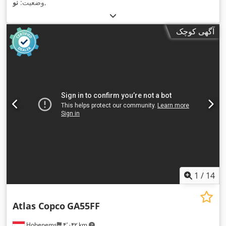
,
وضعیت:
نو
آگهی کوچک
1
/
14
Atlas Copco
GA55FF
Hohenems
۴٬۰۴۲ km