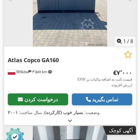
1
/
8
Atlas Copco
GA160
‎€۷٬۰۰۰
Wilków
۳٬۵۸۷ km
EXW قیمت ثابت به اضافه مالیات بر
ارزش افزوده
تماس بگیرید
درخواست کردن
,
وضعیت:
بسیار خوب (کارکرده)
, سال ساخت:
۲۰۰۱
آگهی کوچک