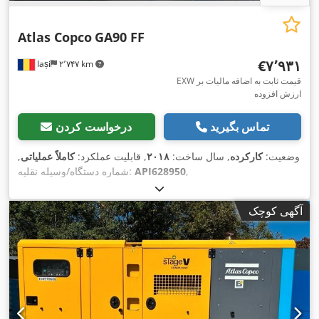
Atlas Copco
GA90 FF
‎€۷٬۹۳۱
Iași
۲٬۷۴۷ km
EXW قیمت ثابت به اضافه مالیات بر
ارزش افزوده
تماس بگیرید
درخواست کردن
وضعیت:
کارکرده
, سال ساخت:
۲۰۱۸
, قابلیت عملکرد:
کاملاً عملیاتی
,
,
API628950
شماره دستگاه/وسیله نقلیه:
آگهی کوچک