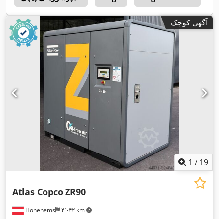
آگهی کوچک
1
/
19
Atlas Copco
ZR90
Hohenems
۴٬۰۴۲ km