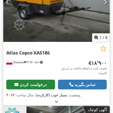
1
/
8
Atlas Copco
XAS186
‎€۱۸٬۹۰۰
Stawiec
۳٬۶۳۰ km
قیمت ثابت به اضافه مالیات بر ارزش
افزوده
تماس بگیرید
درخواست کردن
,
وضعیت:
بسیار خوب (کارکرده)
, سال ساخت:
۲۰۱۴
آگهی کوچک