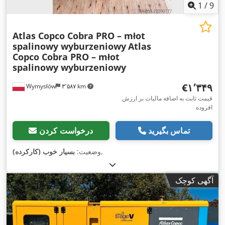
1
/
9
Atlas Copco Cobra PRO – młot
spalinowy wyburzeniowy
Atlas
Copco Cobra PRO – młot
spalinowy wyburzeniowy
‎€۱٬۳۴۹
Wymysłów
۳٬۵۸۷ km
قیمت ثابت به اضافه مالیات بر ارزش
افزوده
تماس بگیرید
درخواست کردن
,
وضعیت:
بسیار خوب (کارکرده)
آگهی کوچک