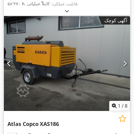
,
, قابلیت عملکرد:
کاملاً عملیاتی
۵۸٬۲۷۰ h
آگهی کوچک
1
/
8
Atlas Copco
XAS186