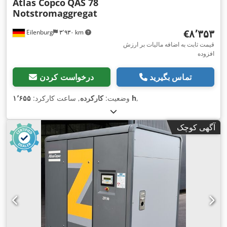
Atlas Copco
QAS 78
Notstromaggregat
‎€۸٬۳۵۳
Eilenburg
۳٬۹۳۰ km
قیمت ثابت به اضافه مالیات بر ارزش
افزوده
تماس بگیرید
درخواست کردن
,
۱٬۶۵۵ h
وضعیت:
کارکرده
, ساعت کارکرد:
آگهی کوچک