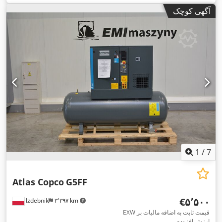
آگهی کوچک
1
/
7
Atlas Copco
G5FF
‎€۵٬۵۰۰
Izdebnik
۳٬۳۹۷ km
EXW قیمت ثابت به اضافه مالیات بر
ارزش افزوده