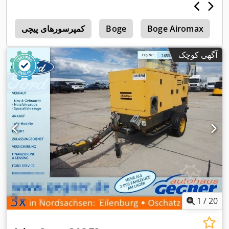
B
Boge Airomax
Boge
کمپرسورهای پیچی
پ
آگهی کوچک
1
/
20