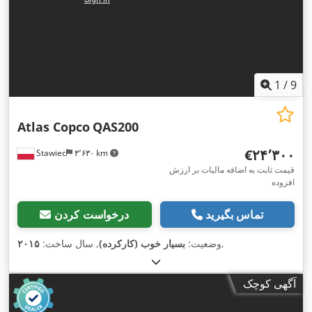
1
/
9
Atlas Copco
QAS200
‎€۲۴٬۳۰۰
Stawiec
۳٬۶۳۰ km
قیمت ثابت به اضافه مالیات بر ارزش
افزوده
تماس بگیرید
درخواست کردن
,
وضعیت:
بسیار خوب (کارکرده)
, سال ساخت:
۲۰۱۵
آگهی کوچک