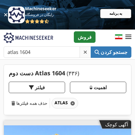
Machineseeker
به برنامه
رایگان در فروشگاه
فروش
جستجو کردن
دست دوم Atlas 1604
(۴۳۶)
اهمیت
فیلتر
ATLAS
حذف همه فیلترها
آگهی کوچک