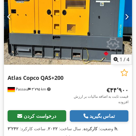
1
/
4
Atlas Copco
QAS+200
‎€۴۴٬۹۰۰
Passau
۳٬۷۹۵ km
قیمت ثابت به اضافه مالیات بر ارزش
افزوده
تماس بگیرید
درخواست کردن
,
۳٬۲۴۲ h
وضعیت:
کارکرده
, سال ساخت:
۲۰۲۲
, ساعت کارکرد: