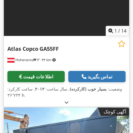
1
/
14
Atlas Copco
GA55FF
Hohenems
۴٬۰۴۲ km
تماس بگیرید
اطلاعات قیمت
وضعیت:
بسیار خوب (کارکرده)
, سال ساخت:
۲۰۱۲
, ساعت کارکرد:
۳۶٬۷۳۴ h
,
آگهی کوچک