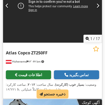
1
/
17
Atlas Copco
ZT250FF
Hohenems
۴٬۰۴۲ km
تماس بگیرید
اطلاعات قیمت
وضعیت:
بسیار خوب (کارکرده)
, سال ساخت:
۲۰۱۲
, ساعت کارکرد:
,
, قابلیت عملکرد:
کاملاً عملیاتی
۱۹٬۲۲۱ h
ذخیره جستجو
آگهی کوچک