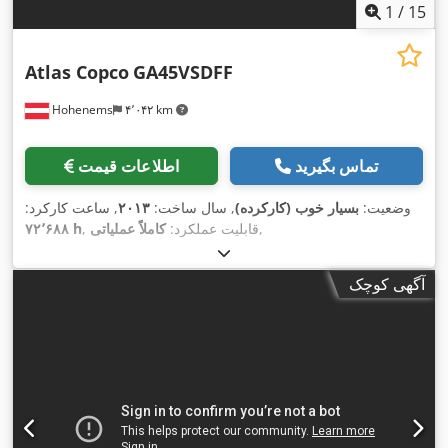
1
/
15
Atlas Copco
GA45VSDFF
Hohenems
۴٬۰۴۲ km
تماس بگیرید
اطلاعات قیمت
وضعیت:
بسیار خوب (کارکرده)
, سال ساخت:
۲۰۱۳
, ساعت کارکرد:
,
, قابلیت عملکرد:
کاملاً عملیاتی
۷۲٬۶۸۸ h
آگهی کوچک