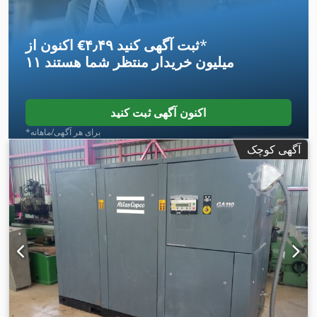
*
اکنون از ‎€۴٫۴۹ ثبت آگهی کنید
۱۱ میلیون خریدار
منتظر شما هستند
اکنون آگهی ثبت کنید
*برای هر آگهی/ماهانه
آگهی کوچک