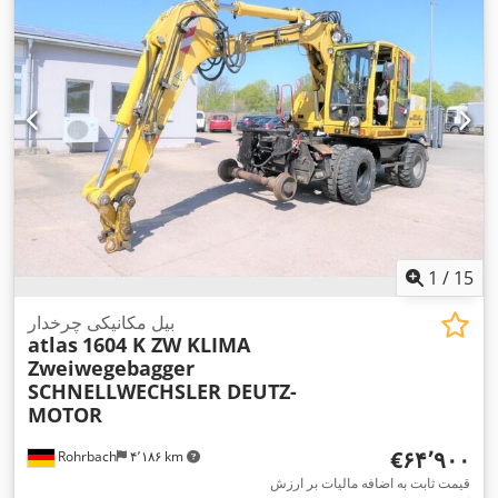
1
/
15
بیل مکانیکی چرخدار
atlas
1604 K ZW KLIMA
Zweiwegebagger
SCHNELLWECHSLER DEUTZ-
MOTOR
‎€۶۴٬۹۰۰
Rohrbach
۴٬۱۸۶ km
قیمت ثابت به اضافه مالیات بر ارزش