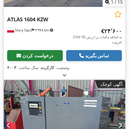
1
/
15
ATLAS
1604 KZW
‎€۲۴٬۶۰۰
Stary Sącz
۳٬۳۲۸ km
EXW VB به اضافه مالیات بر ارزش
افزوده
تماس بگیرید
درخواست کردن
,
وضعیت:
کارکرده
, سال ساخت:
۲۰۰۳
آگهی کوچک