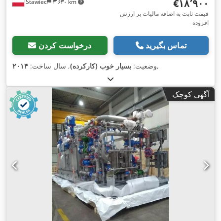
‎€۱۸٬۹۰۰
Stawiec
۳٬۶۳۰ km
قیمت ثابت به اضافه مالیات بر ارزش
افزوده
تماس بگیرید
درخواست کردن
,
وضعیت:
بسیار خوب (کارکرده)
, سال ساخت:
۲۰۱۴
آگهی کوچک