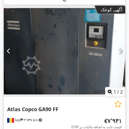
آگهی کوچک
1
/
2
Atlas Copco
GA90 FF
‎€۷٬۹۳۱
Iași
۲٬۷۴۷ km
EXW قیمت ثابت به اضافه مالیات بر