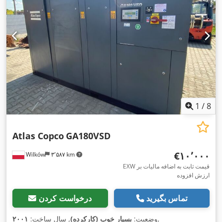
1
/
8
Atlas Copco
GA180VSD
‎€۱۰٬۰۰۰
Wilków
۳٬۵۸۷ km
EXW قیمت ثابت به اضافه مالیات بر
ارزش افزوده
تماس بگیرید
درخواست کردن
,
وضعیت:
بسیار خوب (کارکرده)
, سال ساخت:
۲۰۰۱