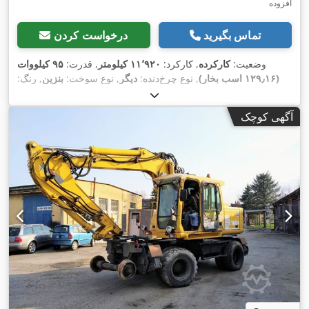
افزوده
تماس بگیرید
درخواست کردن
وضعیت:
کارکرده
, کارکرد:
۱۱٬۹۲۰ کیلومتر
, قدرت:
۹۵ کیلووات
(۱۲۹٫۱۶ اسب بخار)
, نوع چرخ‌دنده:
دیگر
, نوع سوخت:
بنزین
, رنگ:
زرد
, وزن کل:
۲۳٬۰۰۰ کیلوگرم
, وزن خالی:
۲۱٬۸۱۶ کیلوگرم
, حداکثر
وزن بار:
۱٬۱۸۴ کیلوگرم
, تعداد صندلی‌ها:
۱
, ثبت‌نام اولیه:
۰۲/۲۰۱۳
,
آگهی کوچک
کلاس انتشار:
هیچ
, سیستم تعلیق:
دیگر
, سال ساخت:
۲۰۱۳
, ساعت
, طول کل:
۷٬۷۰۰ میلی‌متر
, کابین راننده:
دیگر
,
۱۱٬۹۲۰ h
کارکرد:
ارتفاع سازه:
۴٬۰۰۰ میلی‌متر
, تجهیزات:
اتصال یدک‌کش, بخاری
,
پارکینگ, تهویه مطبوع