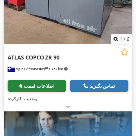
1
/
6
ATLAS COPCO
ZR 90
Agios Athanasios
۲٬۷۸۱ km
تماس بگیرید
اطلاعات قیمت
,
وضعیت:
کارکرده