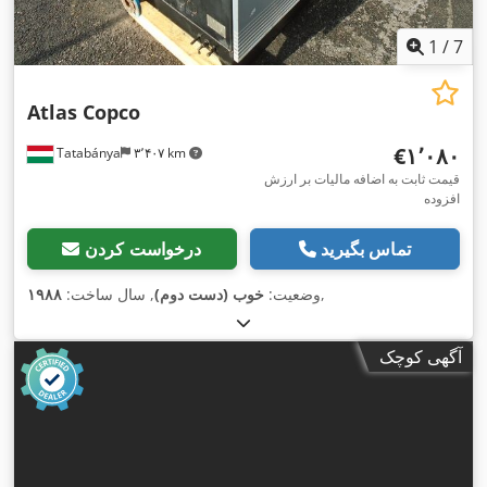
1
/
7
Atlas Copco
‎€۱٬۰۸۰
Tatabánya
۳٬۴۰۷ km
قیمت ثابت به اضافه مالیات بر ارزش
افزوده
تماس بگیرید
درخواست کردن
,
وضعیت:
خوب (دست دوم)
, سال ساخت:
۱۹۸۸
آگهی کوچک