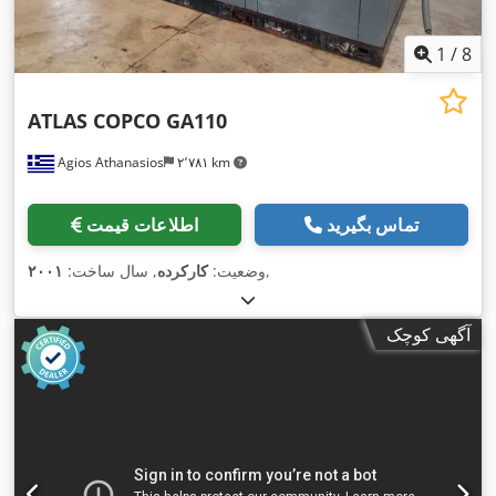
1
/
8
ATLAS COPCO GA110
Agios Athanasios
۲٬۷۸۱ km
تماس بگیرید
اطلاعات قیمت
,
وضعیت:
کارکرده
, سال ساخت:
۲۰۰۱
آگهی کوچک