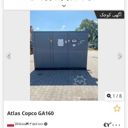
آگهی کوچک
1
/
8
Atlas Copco
GA160
‎€۷٬۰۰۰
Wilków
۳٬۵۸۷ km