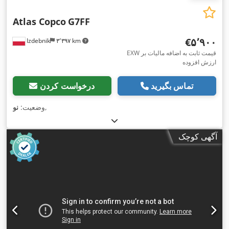
Atlas Copco
G7FF
‎€۵٬۹۰۰
Izdebnik
۳٬۳۹۷ km
EXW قیمت ثابت به اضافه مالیات بر
ارزش افزوده
تماس بگیرید
درخواست کردن
,
وضعیت:
نو
آگهی کوچک