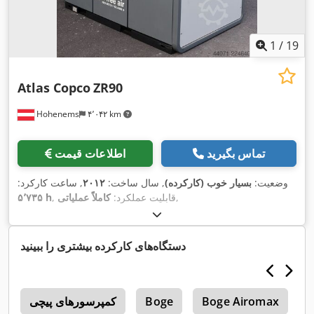
1
/
19
Atlas Copco
ZR90
Hohenems
۴٬۰۴۲ km
تماس بگیرید
اطلاعات قیمت
وضعیت:
بسیار خوب (کارکرده)
, سال ساخت:
۲۰۱۲
, ساعت کارکرد:
,
, قابلیت عملکرد:
کاملاً عملیاتی
۵٬۷۳۵ h
دستگاه‌های کارکرده بیشتری را ببینید
B
Boge Airomax
Boge
کمپرسورهای پیچی
0