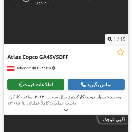
1
/
15
Atlas Copco
GA45VSDFF
Hohenems
۴٬۰۴۲ km
تماس بگیرید
اطلاعات قیمت
وضعیت:
بسیار خوب (کارکرده)
, سال ساخت:
۲۰۱۳
, ساعت کارکرد:
,
, قابلیت عملکرد:
کاملاً عملیاتی
۷۲٬۶۸۸ h
آگهی کوچک