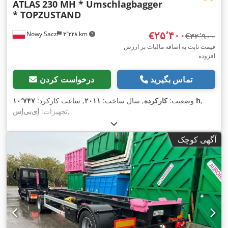
ATLAS
230 MH * Umschlagbagger
* TOPZUSTAND
‎€۲۵٬۴۰۰
Nowy Sacz
۳٬۳۲۸ km
‎€۳۲٬۹۰۰
قیمت ثابت به اضافه مالیات بر ارزش
افزوده
تماس بگیرید
درخواست کردن
,
۱۰٬۷۴۷ h
وضعیت:
کارکرده
, سال ساخت:
۲۰۱۱
, ساعت کارکرد:
,
تجهیزات:
آگهی کوچک