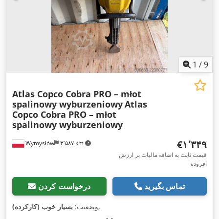
1
/
9
Atlas Copco Cobra PRO – młot
spalinowy wyburzeniowy
Atlas
Copco Cobra PRO – młot
spalinowy wyburzeniowy
‎€۱٬۳۴۹
Wymysłów
۳٬۵۸۷ km
قیمت ثابت به اضافه مالیات بر ارزش
افزوده
تماس بگیرید
درخواست کردن
,
وضعیت:
بسیار خوب (کارکرده)