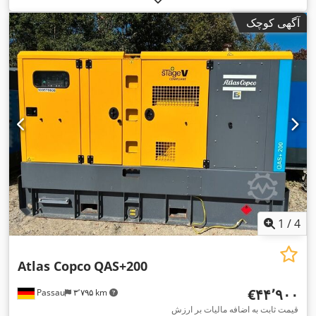
آگهی کوچک
1
/
4
Atlas Copco
QAS+200
‎€۴۴٬۹۰۰
Passau
۳٬۷۹۵ km
قیمت ثابت به اضافه مالیات بر ارزش