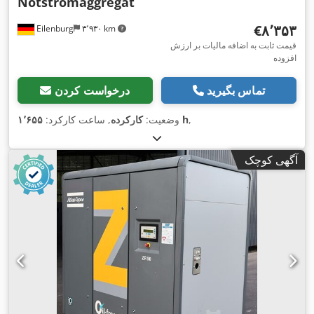
Notstromaggregat
‎€۸٬۳۵۳
Eilenburg
۳٬۹۳۰ km
قیمت ثابت به اضافه مالیات بر ارزش
افزوده
تماس بگیرید
درخواست کردن
,
۱٬۶۵۵ h
وضعیت:
کارکرده
, ساعت کارکرد:
آگهی کوچک