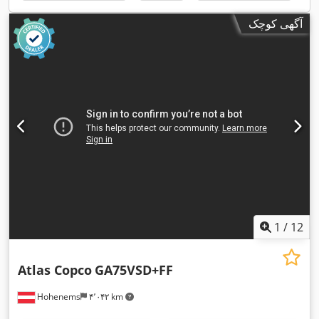
آگهی کوچک
1
/
12
Atlas Copco
GA75VSD+FF
Hohenems
۴٬۰۴۲ km