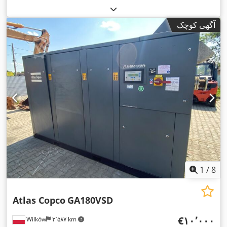
آگهی کوچک
1
/
8
Atlas Copco
GA180VSD
‎€۱۰٬۰۰۰
Wilków
۳٬۵۸۷ km