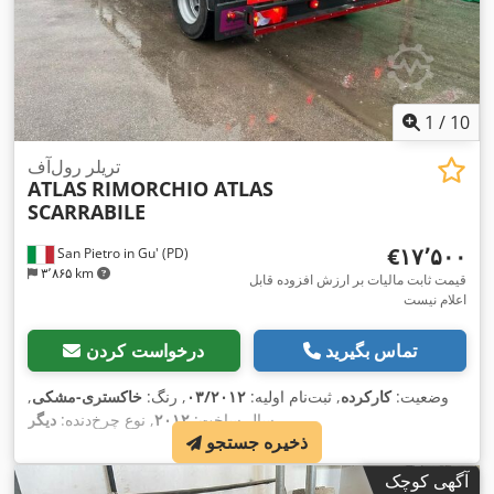
1
/
10
تریلر رول‌آف
ATLAS
RIMORCHIO ATLAS
SCARRABILE
‎€۱۷٬۵۰۰
San Pietro in Gu' (PD)
۳٬۸۶۵ km
قیمت ثابت مالیات بر ارزش افزوده قابل
اعلام نیست
تماس بگیرید
درخواست کردن
وضعیت:
کارکرده
, ثبت‌نام اولیه:
۰۳/۲۰۱۲
, رنگ:
خاکستری-مشکی
,
,
سال ساخت:
۲۰۱۲
, نوع چرخ‌دنده:
دیگر
ذخیره جستجو
آگهی کوچک