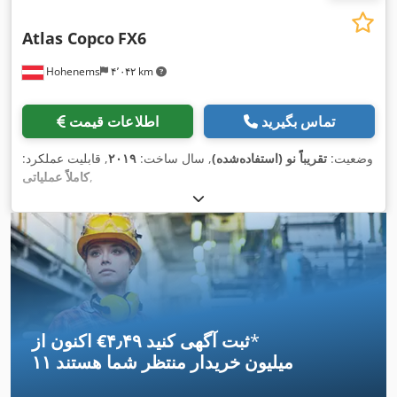
Atlas Copco
FX6
Hohenems
۴٬۰۴۲ km
تماس بگیرید
اطلاعات قیمت
وضعیت:
تقریباً نو (استفاده‌شده)
, سال ساخت:
۲۰۱۹
, قابلیت عملکرد:
,
کاملاً عملیاتی
*
اکنون از ‎€۴٫۴۹ ثبت آگهی کنید
۱۱ میلیون خریدار
منتظر شما هستند