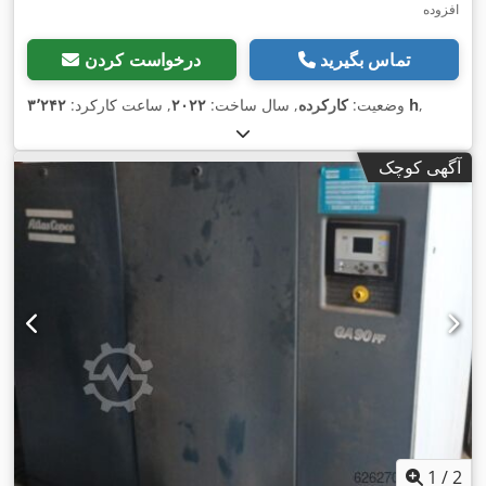
افزوده
تماس بگیرید
درخواست کردن
,
۳٬۲۴۲ h
وضعیت:
کارکرده
, سال ساخت:
۲۰۲۲
, ساعت کارکرد:
آگهی کوچک
1
/
2