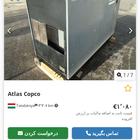
1
/
7
Atlas Copco
‎€۱٬۰۸۰
Tatabánya
۳٬۴۰۷ km
قیمت ثابت به اضافه مالیات بر ارزش
افزوده
تماس بگیرید
درخواست کردن