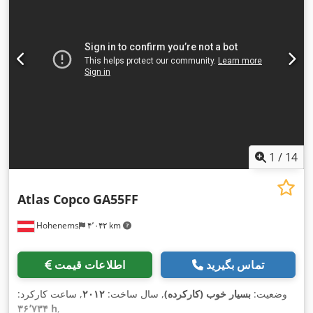
1
/
14
Atlas Copco
GA55FF
Hohenems
۴٬۰۴۲ km
تماس بگیرید
اطلاعات قیمت
وضعیت:
بسیار خوب (کارکرده)
, سال ساخت:
۲۰۱۲
, ساعت کارکرد:
۳۶٬۷۳۴ h
,