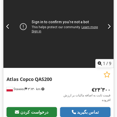
1
/
9
Atlas Copco
QAS200
‎€۲۴٬۳۰۰
Stawiec
۳٬۶۳۰ km
قیمت ثابت به اضافه مالیات بر ارزش
افزوده
تماس بگیرید
درخواست کردن