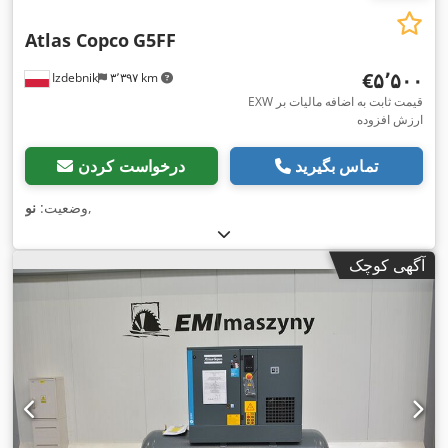
Atlas Copco
G5FF
‎€۵٬۵۰۰
Izdebnik
۳٬۳۹۷ km
EXW قیمت ثابت به اضافه مالیات بر
ارزش افزوده
تماس بگیرید
درخواست کردن
,
وضعیت:
نو
آگهی کوچک