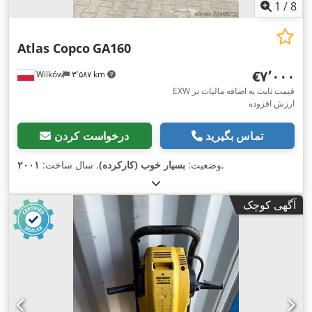
1
/
8
Atlas Copco
GA160
‎€۷٬۰۰۰
Wilków
۳٬۵۸۷ km
EXW قیمت ثابت به اضافه مالیات بر
ارزش افزوده
تماس بگیرید
درخواست کردن
,
وضعیت:
بسیار خوب (کارکرده)
, سال ساخت:
۲۰۰۱
آگهی کوچک