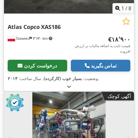
1
/
8
Atlas Copco
XAS186
‎€۱۸٬۹۰۰
Stawiec
۳٬۶۳۰ km
قیمت ثابت به اضافه مالیات بر ارزش
افزوده
تماس بگیرید
درخواست کردن
,
وضعیت:
بسیار خوب (کارکرده)
, سال ساخت:
۲۰۱۴
آگهی کوچک