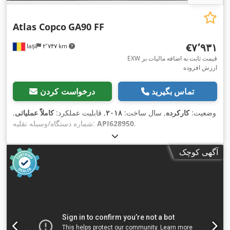
Atlas Copco
GA90 FF
‎€۷٬۹۳۱
Iași
۲٬۷۴۷ km
EXW قیمت ثابت به اضافه مالیات بر
ارزش افزوده
تماس بگیرید
درخواست کردن
وضعیت:
کارکرده
, سال ساخت:
۲۰۱۸
, قابلیت عملکرد:
کاملاً عملیاتی
,
,
API628950
شماره دستگاه/وسیله نقلیه:
آگهی کوچک