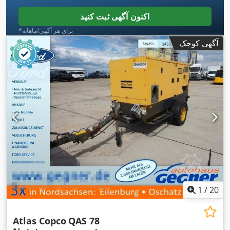
اکنون آگهی ثبت کنید
*برای هر آگهی/ماهانه
آگهی کوچک
1
/
20
Atlas Copco
QAS 78