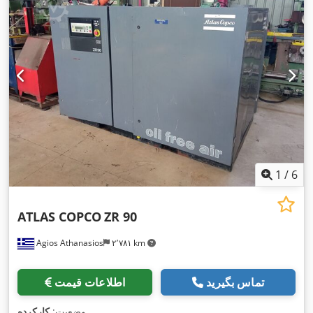
1
/
6
ATLAS COPCO
ZR 90
Agios Athanasios
۲٬۷۸۱ km
تماس بگیرید
اطلاعات قیمت
,
وضعیت:
کارکرده