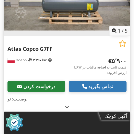
1
/
5
Atlas Copco
G7FF
‎€۵٬۹۰۰
Izdebnik
۳٬۳۹۷ km
EXW قیمت ثابت به اضافه مالیات بر
ارزش افزوده
تماس بگیرید
درخواست کردن
,
وضعیت:
نو
آگهی کوچک