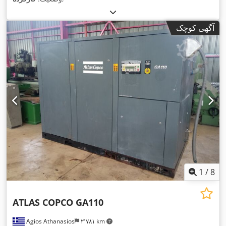
آگهی کوچک
1
/
8
ATLAS COPCO GA110
Agios Athanasios
۲٬۷۸۱ km