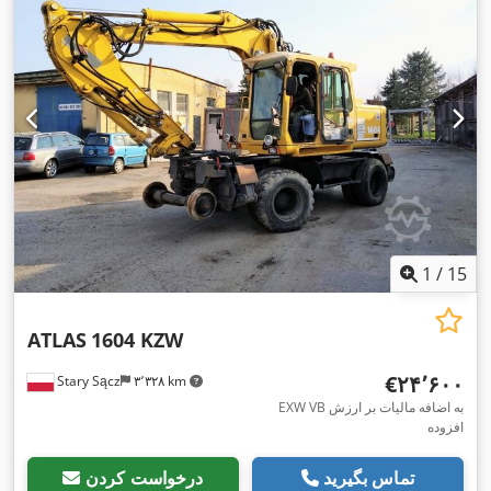
1
/
15
ATLAS
1604 KZW
‎€۲۴٬۶۰۰
Stary Sącz
۳٬۳۲۸ km
EXW VB به اضافه مالیات بر ارزش
افزوده
تماس بگیرید
درخواست کردن