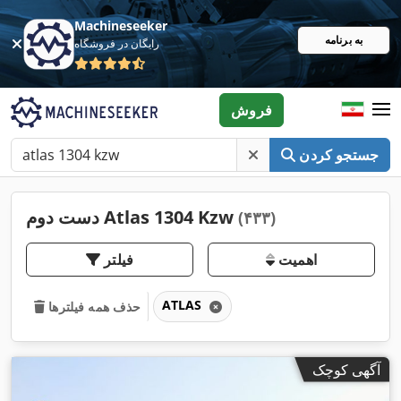
Machineseeker
به برنامه
رایگان در فروشگاه
فروش
جستجو کردن
دست دوم Atlas 1304 Kzw
(۴۳۳)
اهمیت
فیلتر
ATLAS
حذف همه فیلترها
آگهی کوچک