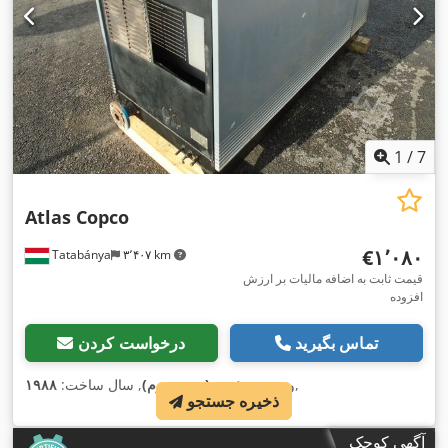
1
/
7
Atlas Copco
‎€۱٬۰۸۰
Tatabánya
۳٬۴۰۷ km
قیمت ثابت به اضافه مالیات بر ارزش
افزوده
تماس بگیرید
درخواست کردن
,
وضعیت:
خوب (دست دوم)
, سال ساخت:
۱۹۸۸
ذخیره جستجو
آگهی کوچک