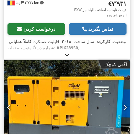
‎€۷٬۹۳۱
Iași
۲٬۷۴۷ km
EXW قیمت ثابت به اضافه مالیات بر
ارزش افزوده
تماس بگیرید
درخواست کردن
وضعیت:
کارکرده
, سال ساخت:
۲۰۱۸
, قابلیت عملکرد:
کاملاً عملیاتی
,
,
API628950
شماره دستگاه/وسیله نقلیه:
آگهی کوچک