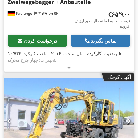
Zweiwegebagger + Anbauteile
‎€۶۵٬۹۰۰
Kaufungen
۴٬۱۲۹ km
قیمت ثابت به اضافه مالیات بر ارزش
افزوده
تماس بگیرید
درخواست کردن
,
۱۰٬۷۳۳ h
وضعیت:
کارکرده
, سال ساخت:
۲۰۱۶
, ساعت کارکرد:
,
تجهیزات:
چهار چرخ محرک
آگهی کوچک