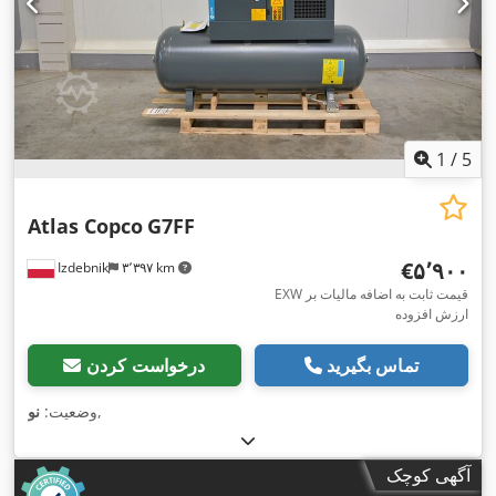
1
/
5
Atlas Copco
G7FF
‎€۵٬۹۰۰
Izdebnik
۳٬۳۹۷ km
EXW قیمت ثابت به اضافه مالیات بر
ارزش افزوده
تماس بگیرید
درخواست کردن
,
وضعیت:
نو
آگهی کوچک