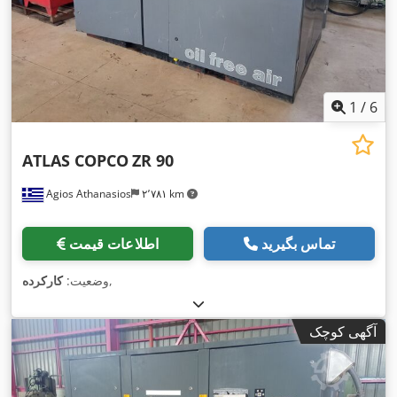
1
/
6
ATLAS COPCO
ZR 90
Agios Athanasios
۲٬۷۸۱ km
تماس بگیرید
اطلاعات قیمت
,
وضعیت:
کارکرده
آگهی کوچک