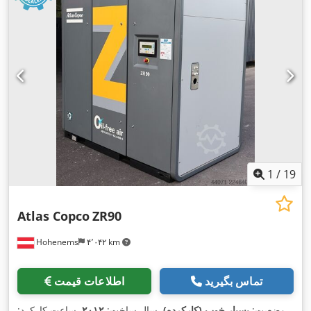
1
/
19
Atlas Copco
ZR90
Hohenems
۴٬۰۴۲ km
تماس بگیرید
اطلاعات قیمت
وضعیت:
بسیار خوب (کارکرده)
, سال ساخت:
۲۰۱۲
, ساعت کارکرد: