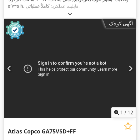
,
, قابلیت عملکرد:
کاملاً عملیاتی
۵٬۷۳۵ h
آگهی کوچک
1
/
12
Atlas Copco
GA75VSD+FF