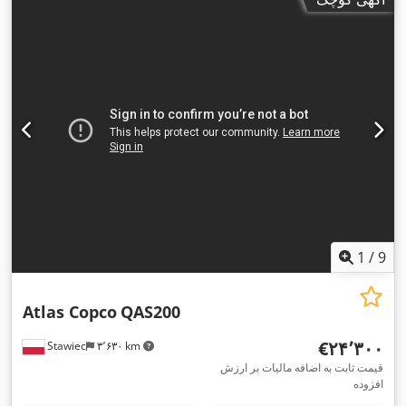
1
/
9
Atlas Copco
QAS200
‎€۲۴٬۳۰۰
Stawiec
۳٬۶۳۰ km
قیمت ثابت به اضافه مالیات بر ارزش
افزوده