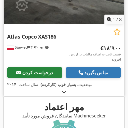
1
/
8
Atlas Copco
XAS186
‎€۱۸٬۹۰۰
Stawiec
۳٬۶۳۰ km
قیمت ثابت به اضافه مالیات بر ارزش
افزوده
تماس بگیرید
درخواست کردن
,
وضعیت:
بسیار خوب (کارکرده)
, سال ساخت:
۲۰۱۴
مهر اعتماد
نمایندگان فروش مورد تأیید Machineseeker