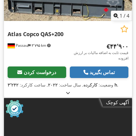
1
/
4
Atlas Copco
QAS+200
‎€۴۴٬۹۰۰
Passau
۳٬۷۹۵ km
قیمت ثابت به اضافه مالیات بر ارزش
افزوده
تماس بگیرید
درخواست کردن
,
۳٬۲۴۲ h
وضعیت:
کارکرده
, سال ساخت:
۲۰۲۲
, ساعت کارکرد:
آگهی کوچک