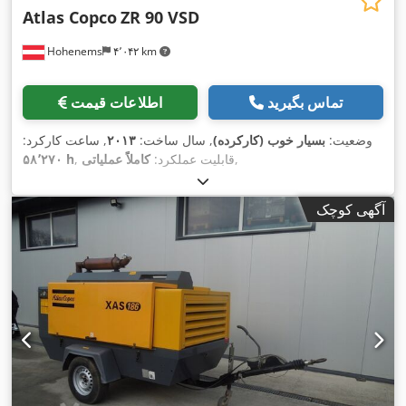
Atlas Copco
ZR 90 VSD
Hohenems
۴٬۰۴۲ km
تماس بگیرید
اطلاعات قیمت
وضعیت:
بسیار خوب (کارکرده)
, سال ساخت:
۲۰۱۳
, ساعت کارکرد:
,
, قابلیت عملکرد:
کاملاً عملیاتی
۵۸٬۲۷۰ h
آگهی کوچک