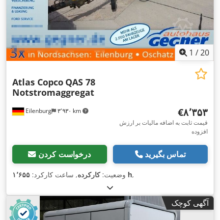
1
/
20
Atlas Copco
QAS 78
Notstromaggregat
‎€۸٬۳۵۳
Eilenburg
۳٬۹۳۰ km
قیمت ثابت به اضافه مالیات بر ارزش
افزوده
تماس بگیرید
درخواست کردن
,
۱٬۶۵۵ h
وضعیت:
کارکرده
, ساعت کارکرد:
آگهی کوچک