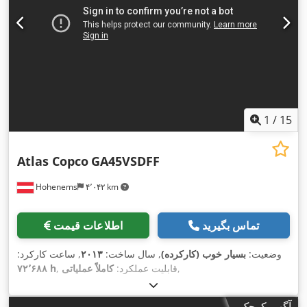
1
/
15
Atlas Copco
GA45VSDFF
Hohenems
۴٬۰۴۲ km
تماس بگیرید
اطلاعات قیمت
وضعیت:
بسیار خوب (کارکرده)
, سال ساخت:
۲۰۱۳
, ساعت کارکرد:
,
, قابلیت عملکرد:
کاملاً عملیاتی
۷۲٬۶۸۸ h
آگهی کوچک