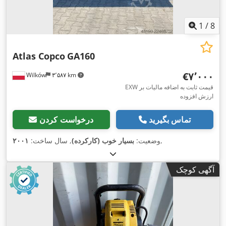
1
/
8
Atlas Copco
GA160
‎€۷٬۰۰۰
Wilków
۳٬۵۸۷ km
EXW قیمت ثابت به اضافه مالیات بر
ارزش افزوده
تماس بگیرید
درخواست کردن
,
وضعیت:
بسیار خوب (کارکرده)
, سال ساخت:
۲۰۰۱
آگهی کوچک