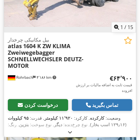
1
/
15
بیل مکانیکی چرخدار
atlas
1604 K ZW KLIMA
Zweiwegebagger
SCHNELLWECHSLER DEUTZ-
MOTOR
‎€۶۴٬۹۰۰
Rohrbach
۴٬۱۸۶ km
قیمت ثابت به اضافه مالیات بر ارزش
افزوده
تماس بگیرید
درخواست کردن
وضعیت:
کارکرده
, کارکرد:
۱۱٬۹۲۰ کیلومتر
, قدرت:
۹۵ کیلووات
(۱۲۹٫۱۶ اسب بخار)
, نوع چرخ‌دنده:
دیگر
, نوع سوخت:
بنزین
, رنگ:
زرد
, وزن کل:
۲۳٬۰۰۰ کیلوگرم
, وزن خالی:
۲۱٬۸۱۶ کیلوگرم
, حداکثر
وزن بار:
۱٬۱۸۴ کیلوگرم
, تعداد صندلی‌ها:
۱
, ثبت‌نام اولیه:
۰۲/۲۰۱۳
,