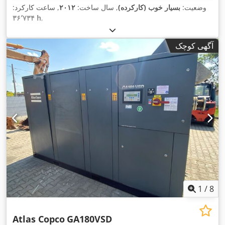
وضعیت:
بسیار خوب (کارکرده)
, سال ساخت:
۲۰۱۲
, ساعت کارکرد:
۳۶٬۷۳۴ h
,
آگهی کوچک
1
/
8
Atlas Copco
GA180VSD