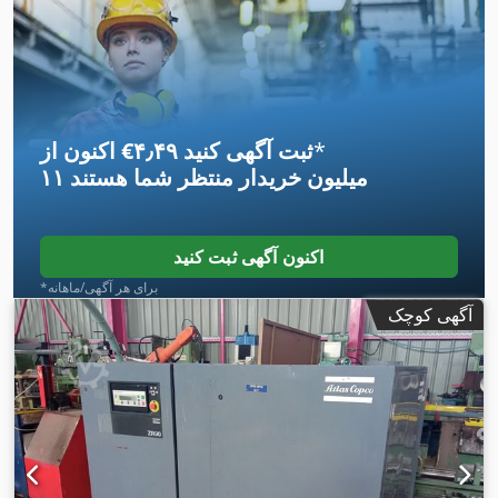
کلاس انتشار:
هیچ
, سیستم تعلیق:
دیگر
, سال ساخت:
۲۰۱۳
, ساعت
, طول کل:
۷٬۷۰۰ میلی‌متر
, کابین راننده:
دیگر
,
۱۱٬۹۲۰ h
کارکرد:
ارتفاع سازه:
۴٬۰۰۰ میلی‌متر
, تجهیزات:
اتصال یدک‌کش, بخاری
,
پارکینگ, تهویه مطبوع
*
اکنون از ‎€۴٫۴۹ ثبت آگهی کنید
۱۱ میلیون خریدار
منتظر شما هستند
اکنون آگهی ثبت کنید
*برای هر آگهی/ماهانه
آگهی کوچک