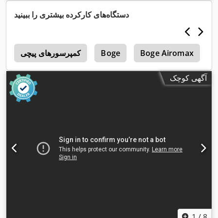
دستگاه‌های کارکرده بیشتری را ببینید
B
Boge Airomax
Boge
کمپرسورهای پیچی
پ
آگهی کوچک
1
/
8