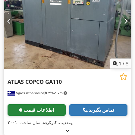
1
/
8
ATLAS COPCO GA110
Agios Athanasios
۲٬۷۸۱ km
تماس بگیرید
اطلاعات قیمت
,
وضعیت:
کارکرده
, سال ساخت:
۲۰۰۱