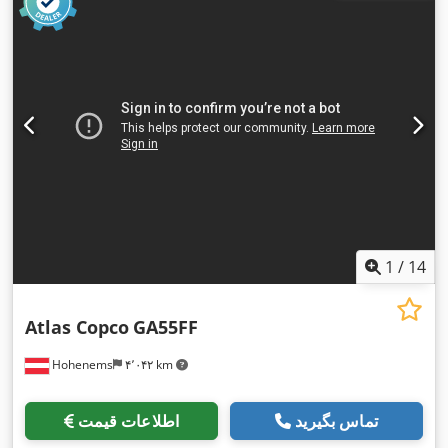
1
/
14
Atlas Copco
GA55FF
Hohenems
۴٬۰۴۲ km
تماس بگیرید
اطلاعات قیمت