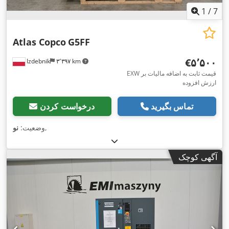
1
/
7
Atlas Copco
G5FF
‎€۵٬۵۰۰
Izdebnik
۳٬۳۹۷ km
EXW قیمت ثابت به اضافه مالیات بر
ارزش افزوده
تماس بگیرید
درخواست کردن
,
وضعیت:
نو
آگهی کوچک