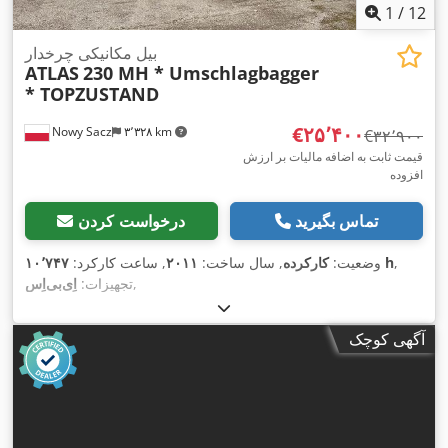
1
/
12
بیل مکانیکی چرخدار
ATLAS
230 MH * Umschlagbagger
* TOPZUSTAND
‎€۲۵٬۴۰۰
Nowy Sacz
۳٬۳۲۸ km
‎€۳۲٬۹۰۰
قیمت ثابت به اضافه مالیات بر ارزش
افزوده
تماس بگیرید
درخواست کردن
,
۱۰٬۷۴۷ h
وضعیت:
کارکرده
, سال ساخت:
۲۰۱۱
, ساعت کارکرد:
,
تجهیزات:
آگهی کوچک