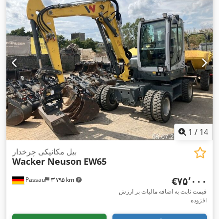
1
/
14
بیل مکانیکی چرخدار
Wacker Neuson
EW65
‎€۷۵٬۰۰۰
Passau
۳٬۷۹۵ km
قیمت ثابت به اضافه مالیات بر ارزش
افزوده