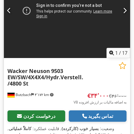
1
/
17
Wacker Neuson
9503
EW/SW/4X4X4/Hydr.Verstell.
/4800 St
‎€۳۴٬۰۰۰
Butzbach
۴٬۱۷۲ km
‎€۳۶٬۰۰۰
VB به اضافه مالیات بر ارزش افزوده
تماس بگیرید
درخواست کردن
وضعیت:
بسیار خوب (کارکرده)
, قابلیت عملکرد:
کاملاً عملیاتی
,