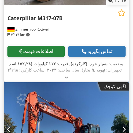
1
/
18
Caterpillar
M317-07B
Zimmern ob Rottweil
۴٬۱۳۶ km
تماس بگیرید
اطلاعات قیمت
وضعیت:
بسیار خوب (کارکرده)
, قدرت:
۱۱۲ کیلووات (۱۵۲٫۲۸ اسب
, تجهیزات:
تهویه
۲٬۱۹۸ h
بخار)
, سال ساخت:
۲۰۲۳
, ساعت کارکرد:
,
مطبوع, کابین
آگهی کوچک