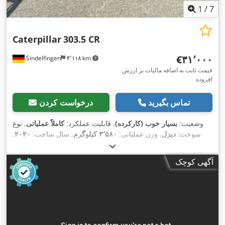
1
/
7
Caterpillar
303.5 CR
‎€۳۱٬۰۰۰
Sindelfingen
۴٬۱۱۸ km
قیمت ثابت به اضافه مالیات بر ارزش
افزوده
تماس بگیرید
درخواست کردن
وضعیت:
بسیار خوب (کارکرده)
, قابلیت عملکرد:
کاملاً عملیاتی
, نوع
سوخت:
دیزل
, وزن عملیاتی:
۳٬۵۸۰ کیلوگرم
, سال ساخت:
۲۰۲۰
,
,
, تجهیزات:
زنجیرهای لاستیکی
۲٬۴۳۴ h
ساعت کارکرد:
آگهی کوچک