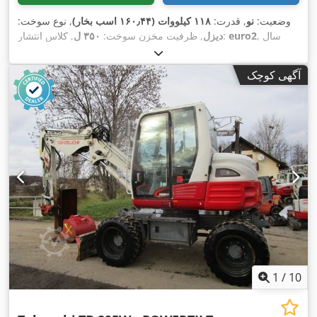
وضعیت:
نو
, قدرت:
۱۱۸ کیلووات (۱۶۰٫۴۴ اسب بخار)
, نوع سوخت:
, سال
euro2
, کلاس انتشار:
دیزل
, ظرفیت مخزن سوخت:
۳۵۰ ل
,
ساخت:
۲۰۲۵
آگهی کوچک
1
/
10