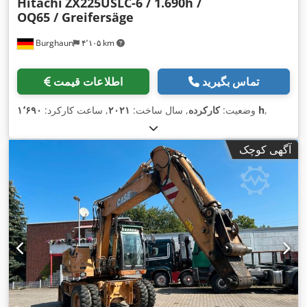
Hitachi
ZX225USLC-6 / 1.690h /
OQ65 / Greifersäge
Burghaun
۴٬۱۰۵ km
تماس بگیرید
اطلاعات قیمت
,
۱٬۶۹۰ h
وضعیت:
کارکرده
, سال ساخت:
۲۰۲۱
, ساعت کارکرد:
آگهی کوچک