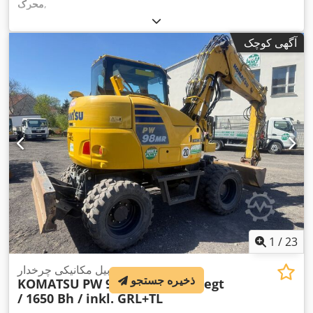
,
محرک
آگهی کوچک
1
/
23
بیل مکانیکی چرخدار
ذخیره جستجو
KOMATSU
PW 98 MR-10 / gepflegt
/ 1650 Bh / inkl. GRL+TL