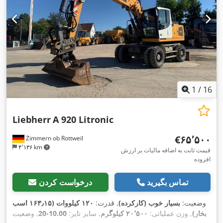
1
/
16
Liebherr
A 920 Litronic
‎€۶۵٬۵۰۰
Zimmern ob Rottweil
۴٬۱۳۶ km
قیمت ثابت به اضافه مالیات بر ارزش
افزوده
تماس بگیرید
درخواست کردن
وضعیت:
بسیار خوب (کارکرده)
, قدرت:
۱۲۰ کیلووات (۱۶۳٫۱۵ اسب
بخار)
, وزن عملیاتی:
۲۰٬۵۰۰ کیلوگرم
, سایز تایر:
10.00-20
, وضعیت