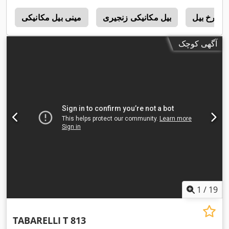
چرخ بیل
بیل مکانیکی زنجیری
مینی بیل مکانیکی
ب
آگهی کوچک
1
/
19
TABARELLI
T 813