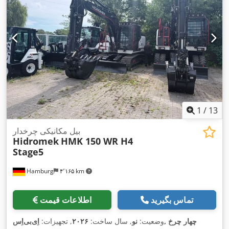
1
/
13
بیل مکانیکی چرخدار
Hidromek
HMK 150 WR H4
Stage5
Hamburg
۴٬۱۶۵ km
تماس بگیرید
اطلاعات قیمت
وضعیت:
نو
, سال ساخت:
۲۰۲۶
, تجهیزات:
اِی‌بی‌اِس‎, چهار چرخ