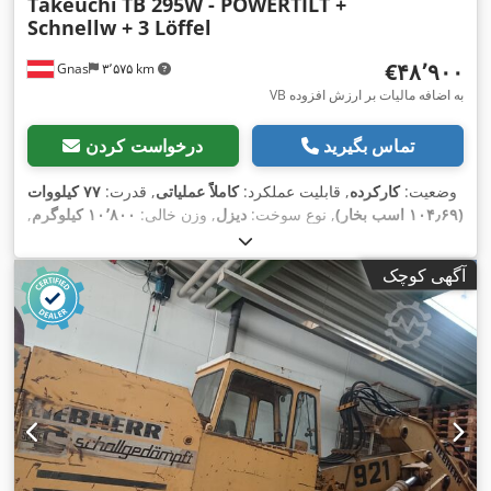
Takeuchi
TB 295W - POWERTILT +
Schnellw + 3 Löffel
‎€۴۸٬۹۰۰
Gnas
۳٬۵۷۵ km
VB به اضافه مالیات بر ارزش افزوده
تماس بگیرید
درخواست کردن
وضعیت:
کارکرده
, قابلیت عملکرد:
کاملاً عملیاتی
, قدرت:
۷۷ کیلووات
(۱۰۴٫۶۹ اسب بخار)
, نوع سوخت:
دیزل
, وزن خالی:
۱۰٬۸۰۰ کیلوگرم
,
, نوع سیستم انتقال
۷٬۶۸۸ h
سال ساخت:
۲۰۱۴
, ساعت کارکرد:
,
Diesel
قدرت:
آگهی کوچک