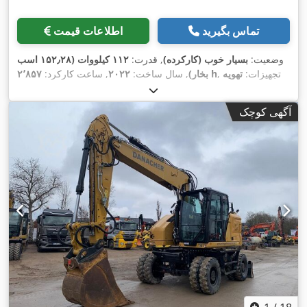
تماس بگیرید
اطلاعات قیمت
وضعیت:
بسیار خوب (کارکرده)
, قدرت:
۱۱۲ کیلووات (۱۵۲٫۲۸ اسب
, تجهیزات:
تهویه
۲٬۸۵۷ h
بخار)
, سال ساخت:
۲۰۲۲
, ساعت کارکرد:
,
مطبوع
آگهی کوچک