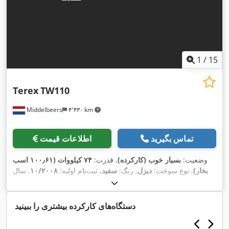
1
/
15
Terex
TW110
Middelbeers
۴٬۴۳۰ km
تماس بگیرید
اطلاعات قیمت
وضعیت:
بسیار خوب (کارکرده)
, قدرت:
۷۴ کیلووات (۱۰۰٫۶۱ اسب
بخار)
, نوع سوخت:
دیزل
, رنگ:
سفید
, ثبت‌نام اولیه:
۱۰/۲۰۰۸
, سال
,
۸٬۲۷۵ h
ساخت:
۲۰۰۸
, ساعت کارکرد:
دستگاه‌های کارکرده بیشتری را ببینید