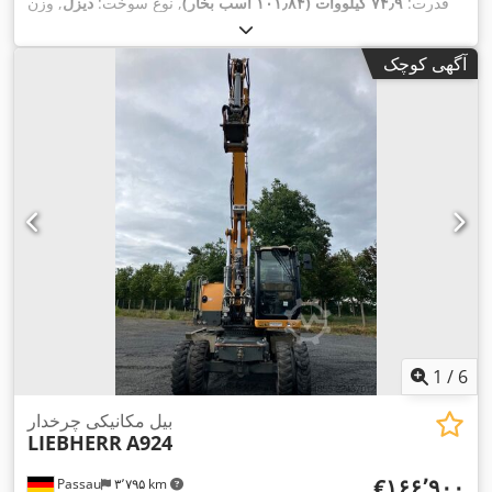
قدرت:
۷۴٫۹ کیلووات (۱۰۱٫۸۴ اسب بخار)
, نوع سوخت:
دیزل
, وزن
کل:
۱۰٬۵۰۰ کیلوگرم
, وزن عملیاتی:
۱۰٬۵۰۰ کیلوگرم
, ثبت‌نام اولیه:
,
۴٬۸۰۹ h
۰۱/۲۰۰۹
, سال ساخت:
۲۰۰۹
, ساعت کارکرد:
آگهی کوچک
1
/
6
بیل مکانیکی چرخدار
LIEBHERR
A924
‎€۱۶۶٬۹۰۰
Passau
۳٬۷۹۵ km