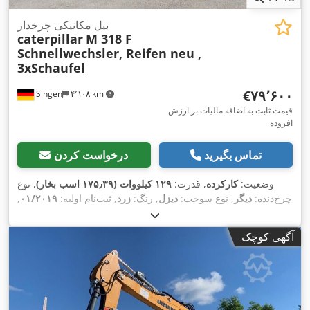
بیل مکانیکی چرخدار
caterpillar
M 318 F
Schnellwechsler, Reifen neu ,
3xSchaufel
‎€۷۹٬۶۰۰
Singen
۴٬۱۰۸ km
قیمت ثابت به اضافه مالیات بر ارزش
افزوده
تماس بگیرید
درخواست کردن
وضعیت:
کارکرده
, قدرت:
۱۲۹ کیلووات (۱۷۵٫۳۹ اسب بخار)
, نوع
چرخ‌دنده:
دیگر
, نوع سوخت:
دیزل
, رنگ:
زرد
, ثبت‌نام اولیه:
۰۱/۲۰۱۹
,
کلاس انتشار:
هیچ
, سیستم تعلیق:
دیگر
, سال ساخت:
۲۰۱۹
, ساعت
, کابین راننده:
دیگر
, سوخت:
دیزل
, تجهیزات:
تهویه
۷٬۱۶۲ h
کارکرد:
آگهی کوچک
,
مطبوع, چهار چرخ محرک