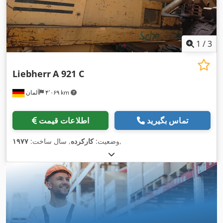
1
/
3
Liebherr
A 921 C
۴٬۰۶۹ km
آلمان
تماس بگیرید
اطلاعات قیمت
,
وضعیت:
کارکرده
, سال ساخت:
۱۹۷۷