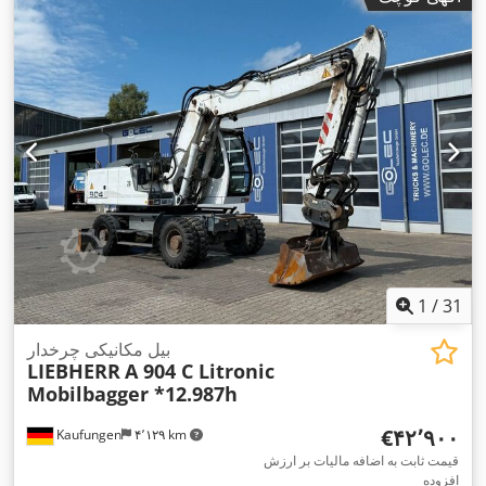
1
/
31
بیل مکانیکی چرخدار
LIEBHERR
A 904 C Litronic
Mobilbagger *12.987h
‎€۴۲٬۹۰۰
Kaufungen
۴٬۱۲۹ km
قیمت ثابت به اضافه مالیات بر ارزش
افزوده