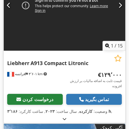
1
/
15
Liebherr
A913 Compact Litronic
‎€۱۲۹٬۰۰۰
۴٬۶۰۱ km
فرانسه
قیمت ثابت به اضافه مالیات بر ارزش
افزوده
تماس بگیرید
درخواست کردن
,
۳٬۱۸۶ h
وضعیت:
کارکرده
, سال ساخت:
۲۰۲۳
, ساعت کارکرد:
آگهی کوچک