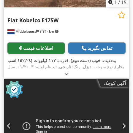
1
/
15
Fiat Kobelco
E175W
Middelbeers
۴٬۴۳۰ km
تماس بگیرید
اطلاعات قیمت
وضعیت:
خوب (دست دوم)
, قدرت:
۱۱۲ کیلووات (۱۵۲٫۲۸ اسب
بخار)
, نوع سوخت:
دیزل
, رنگ:
نارنجی
, ثبت‌نام اولیه:
۰۱/۲۰۰۳
, سال
,
۱۱٬۵۶۲ h
ساخت:
۲۰۰۳
, ساعت کارکرد:
آگهی کوچک