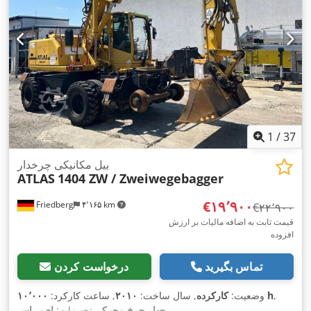
1
/
37
بیل مکانیکی چرخدار
ATLAS
1404 ZW / Zweiwegebagger
‎€۱۹٬۹۰۰
Friedberg
۴٬۱۶۵ km
‎€۲۲٬۹۰۰
قیمت ثابت به اضافه مالیات بر ارزش
افزوده
تماس بگیرید
درخواست کردن
,
۱۰٬۰۰۰ h
وضعیت:
کارکرده
, سال ساخت:
۲۰۱۰
, ساعت کارکرد:
,
اِی‌بی‌اِس‎, چهار چرخ محرک
تجهیزات: