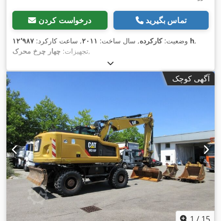
تماس بگیرید
درخواست کردن
,
۱۲٬۹۸۷ h
وضعیت:
کارکرده
, سال ساخت:
۲۰۱۱
, ساعت کارکرد:
,
تجهیزات:
چهار چرخ محرک
آگهی کوچک
1
/
15