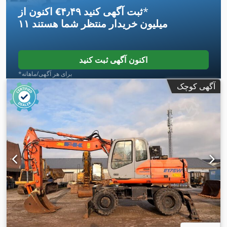
*
اکنون از ‎€۴٫۴۹ ثبت آگهی کنید
۱۱ میلیون خریدار
منتظر شما هستند
اکنون آگهی ثبت کنید
*برای هر آگهی/ماهانه
آگهی کوچک