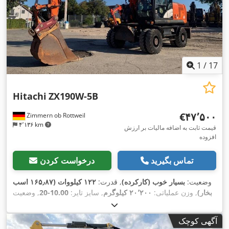
1
/
17
Hitachi
ZX190W-5B
‎€۴۷٬۵۰۰
Zimmern ob Rottweil
۴٬۱۳۶ km
قیمت ثابت به اضافه مالیات بر ارزش
افزوده
تماس بگیرید
درخواست کردن
وضعیت:
بسیار خوب (کارکرده)
, قدرت:
۱۲۲ کیلووات (۱۶۵٫۸۷ اسب
بخار)
, وزن عملیاتی:
۲۰٬۲۰۰ کیلوگرم
, سایز تایر:
10.00-20
, وضعیت
,
۹٬۰۵۱ h
تایرها:
۳۰ درصد
, سال ساخت:
۲۰۱۵
, ساعت کارکرد:
,
تجهیزات:
تهویه مطبوع
آگهی کوچک