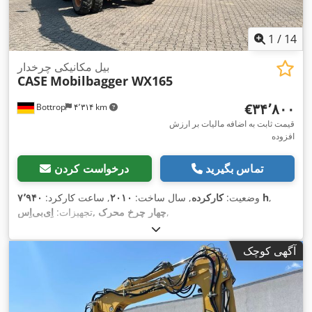
1
/
14
بیل مکانیکی چرخدار
CASE
Mobilbagger WX165
‎€۳۴٬۸۰۰
Bottrop
۴٬۳۱۴ km
قیمت ثابت به اضافه مالیات بر ارزش
افزوده
تماس بگیرید
درخواست کردن
,
۷٬۹۴۰ h
وضعیت:
کارکرده
, سال ساخت:
۲۰۱۰
, ساعت کارکرد:
,
اِی‌بی‌اِس‎, چهار چرخ محرک
تجهیزات:
آگهی کوچک