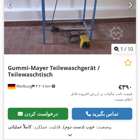
1
/
10
Gummi-Mayer
Teilewaschgerät /
Teilewaschtisch
‎€۳۹۰
Weilburg
۴٬۲۰۷ km
قیمت ثابت مالیات بر ارزش افزوده قابل
اعلام نیست
تماس بگیرید
درخواست کردن
,
وضعیت:
خوب (دست دوم)
, قابلیت عملکرد:
کاملاً عملیاتی