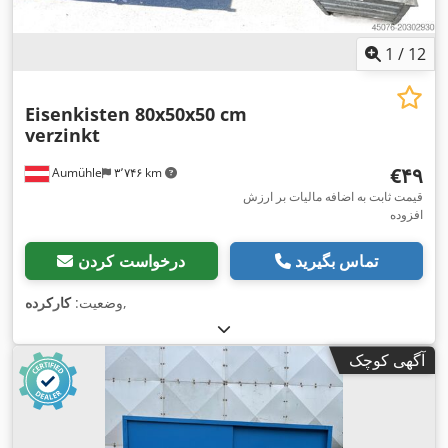
1
/
12
Eisenkisten 80x50x50 cm
verzinkt
‎€۴۹
Aumühle
۳٬۷۴۶ km
قیمت ثابت به اضافه مالیات بر ارزش
افزوده
تماس بگیرید
درخواست کردن
,
وضعیت:
کارکرده
آگهی کوچک