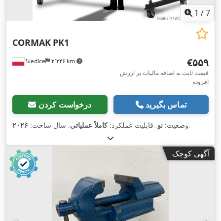
1
/
7
CORMAK
PK1
‎€۵۵۹
Siedlce
۳٬۳۴۶ km
قیمت ثابت به اضافه مالیات بر ارزش
افزوده
تماس بگیرید
درخواست کردن
,
وضعیت:
نو
, قابلیت عملکرد:
کاملاً عملیاتی
, سال ساخت:
۲۰۲۶
آگهی کوچک