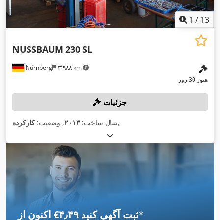
1
/
13
NUSSBAUM
230 SL
Nürnberg
۳٬۹۸۸ km
هنوز 30 روز
جزئیات
,
سال ساخت:
۲۰۱۳
, وضعیت:
کارکرده
*
اکنون از ‎€۴٫۴۹ ثبت آگهی کنید