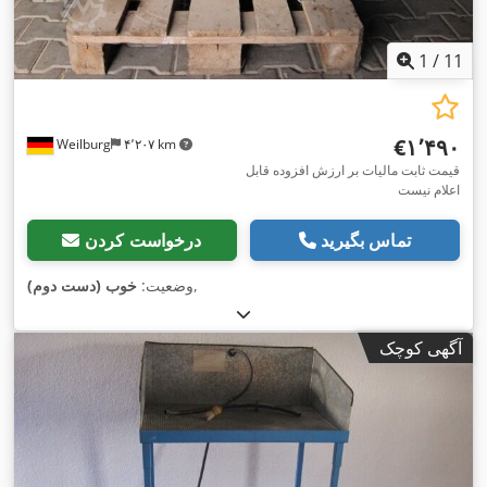
1
/
11
‎€۱٬۴۹۰
Weilburg
۴٬۲۰۷ km
قیمت ثابت مالیات بر ارزش افزوده قابل
اعلام نیست
تماس بگیرید
درخواست کردن
,
وضعیت:
خوب (دست دوم)
آگهی کوچک