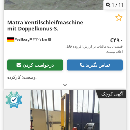
1
/
11
Matra
Ventilschleifmaschine
mit Doppelkonus-S.
‎€۴۹۰
Weilburg
۴٬۲۰۷ km
قیمت ثابت مالیات بر ارزش افزوده قابل
اعلام نیست
تماس بگیرید
درخواست کردن
,
وضعیت:
کارکرده
آگهی کوچک