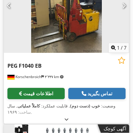
1
/
7
PEG
F1040 EB
Korschenbroich
۴٬۳۳۷ km
تماس بگیرید
اطلاعات قیمت
وضعیت:
خوب (دست دوم)
, قابلیت عملکرد:
کاملاً عملیاتی
, سال
,
ساخت:
۱۹۶۹
آگهی کوچک