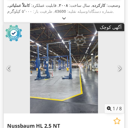
وضعیت:
کارکرده
, سال ساخت:
۲۰۰۸
, قابلیت عملکرد:
کاملاً عملیاتی
,
,
شماره دستگاه/وسیله نقلیه:
43600
, ظرفیت بار:
۵٬۰۰۰ کیلوگرم
آگهی کوچک
1
/
8
Nussbaum
HL 2,5 NT