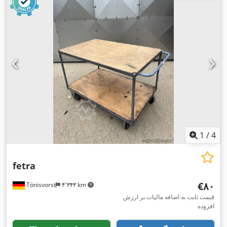
1
/
4
fetra
‎€۸۰
Tönisvorst
۴٬۳۴۳ km
قیمت ثابت به اضافه مالیات بر ارزش
افزوده