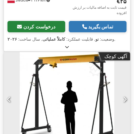
‎€۲۵
Siedlce
۳٬۳۴۶ km
قیمت ثابت به اضافه مالیات بر ارزش
افزوده
تماس بگیرید
درخواست کردن
,
وضعیت:
نو
, قابلیت عملکرد:
کاملاً عملیاتی
, سال ساخت:
۲۰۲۶
آگهی کوچک