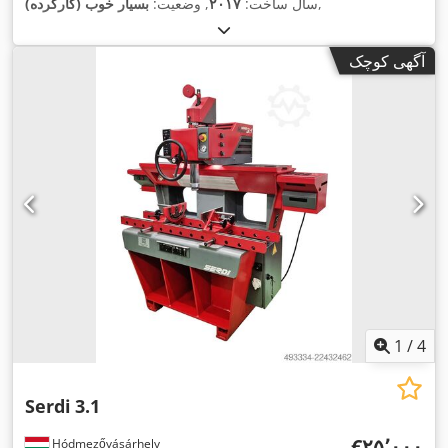
,
سال ساخت:
۲۰۱۷
, وضعیت:
بسیار خوب (کارکرده)
آگهی کوچک
1
/
4
Serdi
3.1
‎€۲۵٬۰۰۰
Hódmezővásárhely