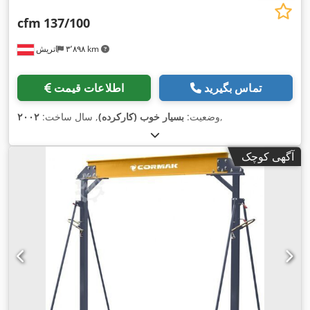
cfm
137/100
۳٬۸۹۸ km
اتریش
تماس بگیرید
اطلاعات قیمت
,
وضعیت:
بسیار خوب (کارکرده)
, سال ساخت:
۲۰۰۲
آگهی کوچک