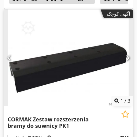
آگهی کوچک
1
/
3
CORMAK
Zestaw rozszerzenia
bramy do suwnicy PK1