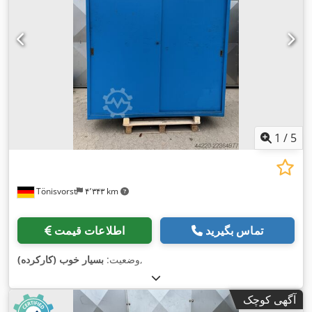
1
/
5
Tönisvorst
۴٬۳۴۳ km
تماس بگیرید
اطلاعات قیمت
,
وضعیت:
بسیار خوب (کارکرده)
آگهی کوچک