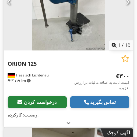
1
/
10
ORION
125
‎€۳۰۰
Hessisch Lichtenau
۴٬۱۱۹ km
قیمت ثابت به اضافه مالیات بر ارزش
افزوده
تماس بگیرید
درخواست کردن
,
وضعیت:
کارکرده
آگهی کوچک