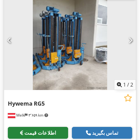
1
/
2
Hywema
RG5
Melk
۳٬۶۵۹ km
تماس بگیرید
اطلاعات قیمت