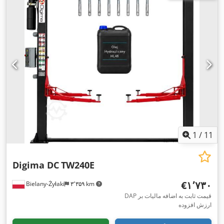
1
/
11
Digima DC
TW240E
‎€۱٬۷۳۰
Bielany-Żyłaki
۳٬۳۵۹ km
DAP قیمت ثابت به اضافه مالیات بر
ارزش افزوده