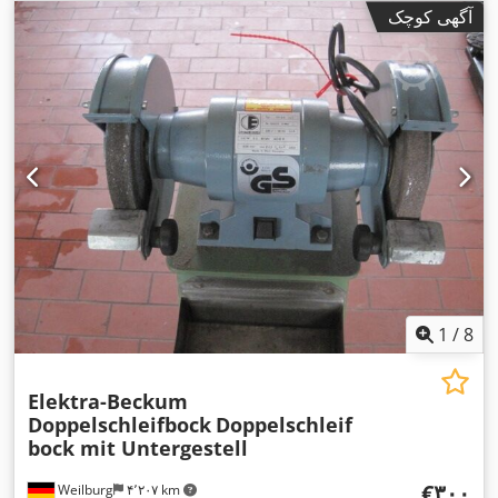
آگهی کوچک
1
/
8
Elektra-Beckum
Doppelschleifbock
Doppelschleif
bock mit Untergestell
‎€۳۰۰
Weilburg
۴٬۲۰۷ km