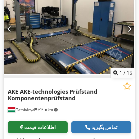
1
/
15
AKE AKE-technologies
Prüfstand
Komponentenprüfstand
Tatabánya
۳٬۴۰۵ km
تماس بگیرید
اطلاعات قیمت