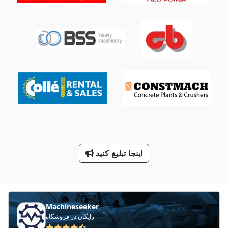
Mvh 5 1 4 B
Ng 200
Tb 13 5
Tiefbord 8 25 100
بار سنگین ركنج
بارگذاری سطح شیب دار
بیل
اینجا تبلیغ کنید
معاون 200 Mm
مینی بیل
Machineseeker
رایگان در فروشگاه