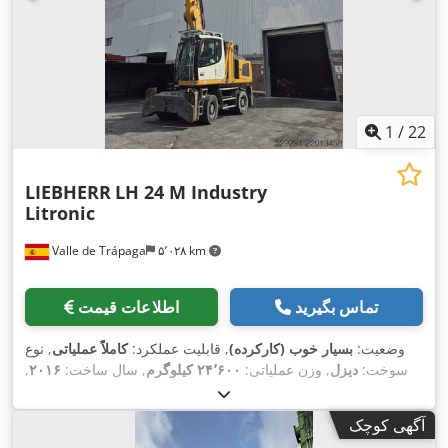
1
/
22
LIEBHERR
LH 24 M Industry
Litronic
Valle de Trápaga
۵٬۰۲۸ km
تماس بگیرید
اطلاعات قیمت
وضعیت:
بسیار خوب (کارکرده)
, قابلیت عملکرد:
کاملاً عملیاتی
, نوع
سوخت:
دیزل
, وزن عملیاتی:
۲۴٬۶۰۰ کیلوگرم
, سال ساخت:
۲۰۱۶
,
,
۱۱٬۶۲۲ h
ساعت کارکرد:
آگهی کوچک