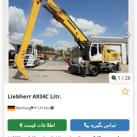
1
/
28
Liebherr
A934C Litr.
Warburg
۴٬۱۶۶ km
تماس بگیرید
اطلاعات قیمت