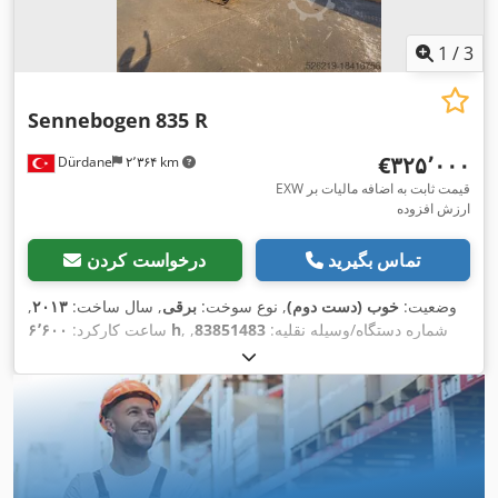
1
/
3
Sennebogen
835 R
‎€۳۲۵٬۰۰۰
Dürdane
۲٬۳۶۴ km
EXW قیمت ثابت به اضافه مالیات بر
ارزش افزوده
تماس بگیرید
درخواست کردن
وضعیت:
خوب (دست دوم)
, نوع سوخت:
برقی
, سال ساخت:
۲۰۱۳
,
, شماره دستگاه/وسیله نقلیه:
83851483
,
۶٬۶۰۰ h
ساعت کارکرد:
,
تجهیزات:
جرثقیل