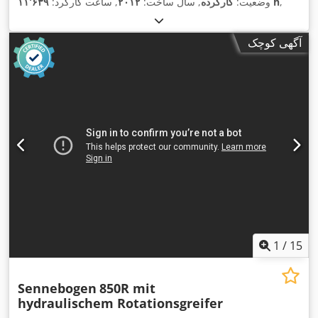
,
۱۱٬۶۳۹ h
وضعیت:
کارکرده
, سال ساخت:
۲۰۱۲
, ساعت کارکرد:
آگهی کوچک
1
/
15
Sennebogen
850R mit
hydraulischem Rotationsgreifer