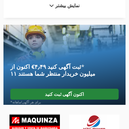
نمایش بیشتر
Gb
German
Gl 172
International 1700
International 2674
*
اکنون از ‎€۴٫۴۹ ثبت آگهی کنید
International 433
۱۱ میلیون خریدار
منتظر شما هستند
International 434
International 584
اکنون آگهی ثبت کنید
Kgs 1670
*برای هر آگهی/ماهانه
Mb 322
Meh 5 2 1 8 B