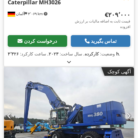
Caterpillar
MH3026
‎€۲۰۹٬۰۰۰
۴٬۰۶۹ km
آلمان
قیمت ثابت به اضافه مالیات بر ارزش
افزوده
تماس بگیرید
درخواست کردن
,
۴٬۳۲۶ h
وضعیت:
کارکرده
, سال ساخت:
۲۰۲۳
, ساعت کارکرد:
آگهی کوچک