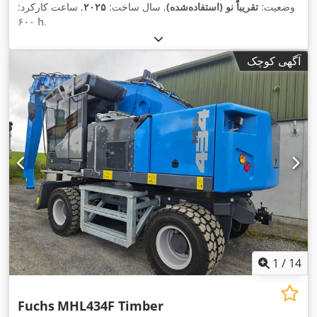
وضعیت:
تقریباً نو (استفاده‌شده)
, سال ساخت:
۲۰۲۵
, ساعت کارکرد:
۶۰۰ h
,
آگهی کوچک
1
/
14
Fuchs
MHL434F Timber