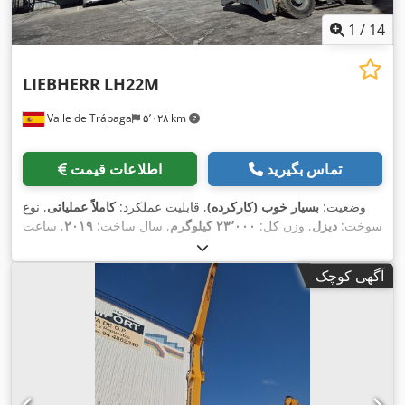
1
/
14
LIEBHERR
LH22M
Valle de Trápaga
۵٬۰۲۸ km
تماس بگیرید
اطلاعات قیمت
وضعیت:
بسیار خوب (کارکرده)
, قابلیت عملکرد:
کاملاً عملیاتی
, نوع
سوخت:
دیزل
, وزن کل:
۲۳٬۰۰۰ کیلوگرم
, سال ساخت:
۲۰۱۹
, ساعت
,
۹٬۵۶۳ h
کارکرد:
آگهی کوچک