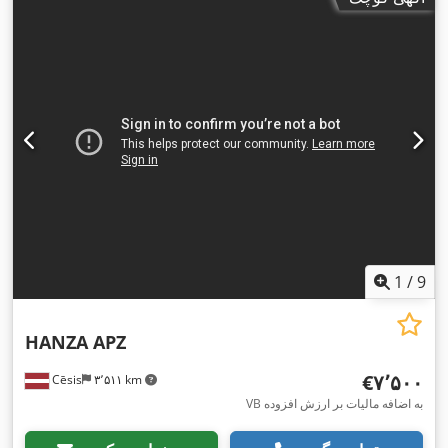
1
/
9
HANZA APZ
‎€۷٬۵۰۰
Cēsis
۳٬۵۱۱ km
VB به اضافه مالیات بر ارزش افزوده