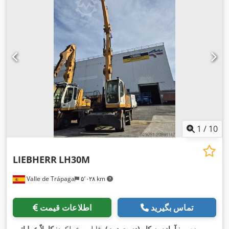
1
/
10
LIEBHERR
LH30M
Valle de Trápaga
۵٬۰۲۸ km
تماس بگیرید
اطلاعات قیمت
وضعیت:
آماده به کار (دست دوم)
, قابلیت عملکرد:
کاملاً عملیاتی
,