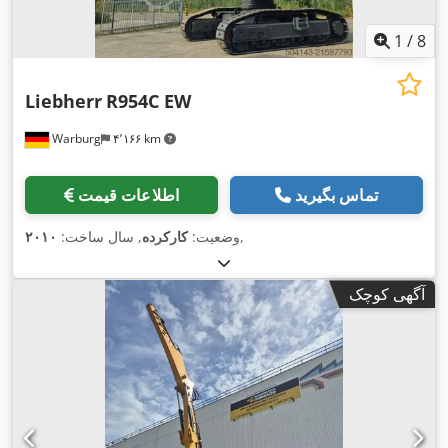
1
/
8
Liebherr
R954C EW
Warburg
۴٬۱۶۶ km
تماس بگیرید
اطلاعات قیمت
,
وضعیت:
کارکرده
, سال ساخت:
۲۰۱۰
آگهی کوچک