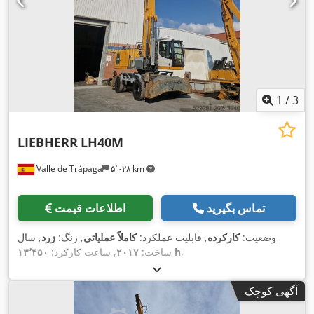
1
/
3
LIEBHERR
LH40M
Valle de Trápaga
۵٬۰۲۸ km
تماس بگیرید
اطلاعات قیمت
وضعیت:
کارکرده
, قابلیت عملکرد:
کاملاً عملیاتی
, رنگ:
زرد
, سال
,
۱۳٬۴۵۰ h
ساخت:
۲۰۱۷
, ساعت کارکرد:
آگهی کوچک