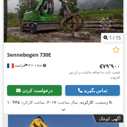
1
/
15
Sennebogen
730E
‎€۷۹٬۹۰۰
۴٬۶۰۱ km
فرانسه
قیمت ثابت به اضافه مالیات بر ارزش
افزوده
تماس بگیرید
درخواست کردن
,
۱۰٬۷۴۵ h
وضعیت:
کارکرده
, سال ساخت:
۲۰۱۷
, ساعت کارکرد:
آگهی کوچک