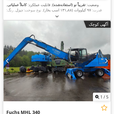
وضعیت:
تقریباً نو (استفاده‌شده)
, قابلیت عملکرد:
کاملاً عملیاتی
,
قدرت:
۹۷ کیلووات (۱۳۱٫۸۸ اسب بخار)
, نوع سوخت:
دیزل
, رنگ:
زرد
, وزن کل:
۲۲٬۹۵۰ کیلوگرم
, سال ساخت:
۲۰۲۴
, ساعت کارکرد:
,
, تجهیزات:
تهویه مطبوع, کابین
۵۰۰ h
آگهی کوچک
1
/
5
Fuchs
MHL 340