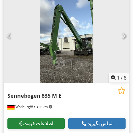
1
/
8
Sennebogen
835 M E
Warburg
۴٬۱۶۶ km
تماس بگیرید
اطلاعات قیمت