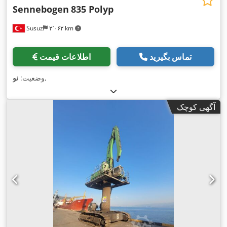
Sennebogen
835 Polyp
Susuz
۲٬۰۶۲ km
تماس بگیرید
اطلاعات قیمت
,
وضعیت:
نو
آگهی کوچک