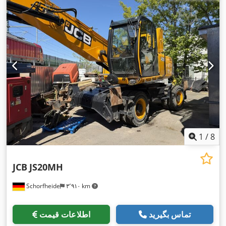
1
/
8
JCB
JS20MH
Schorfheide
۳٬۹۱۰ km
تماس بگیرید
اطلاعات قیمت