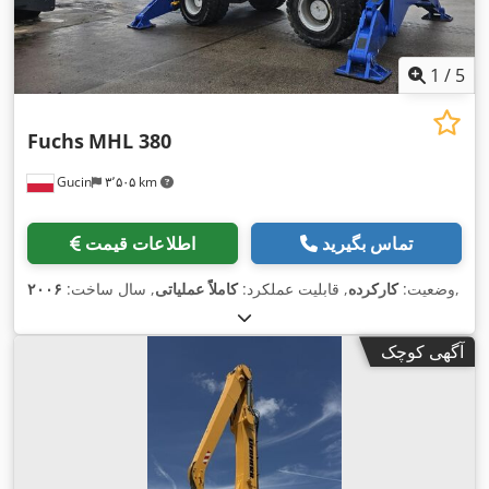
1
/
5
Fuchs
MHL 380
Gucin
۳٬۵۰۵ km
تماس بگیرید
اطلاعات قیمت
,
وضعیت:
کارکرده
, قابلیت عملکرد:
کاملاً عملیاتی
, سال ساخت:
۲۰۰۶
آگهی کوچک