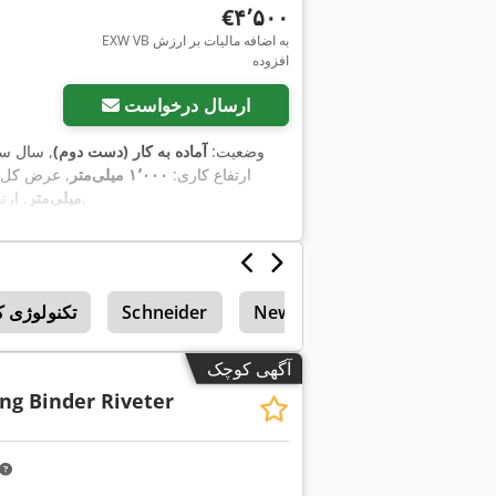
‎€۴٬۵۰۰
EXW VB به اضافه مالیات بر ارزش
افزوده
ارسال درخواست
وضعیت:
آماده به کار (دست دوم)
, سال س
, ارتفاع کاری:
۱٬۰۰۰ میلی‌متر
, عرض کل
,
میلی‌متر
, ارت
Newton 20
Schneider
تکنولوژی 
آگهی کوچک
ng Binder Riveter