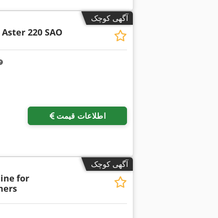
آگهی کوچک
Aster 220 SAO
اطلاعات قیمت
آگهی کوچک
hine
for
ners