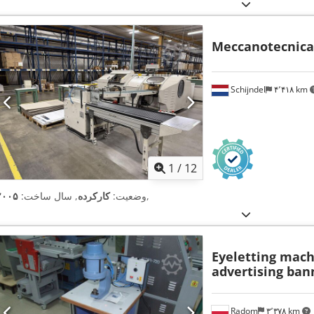
Meccanotecnica
Schijndel
۴٬۴۱۸ km
1
/
12
,
وضعیت:
کارکرده
, سال ساخت:
۲۰۰۵
Eyeletting mac
advertising ban
Radom
۳٬۳۷۸ km