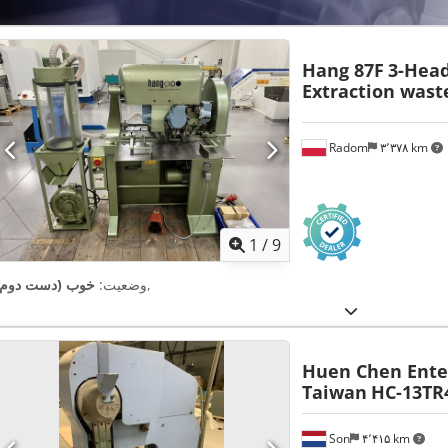
Hang 87F
3-Head
Extraction wast
Radom
۳٬۳۷۸ km
1
/
9
,
وضعیت:
خوب (دست دوم)
Huen Chen Enter
Taiwan
HC-13TR
Son
۴٬۴۱۵ km