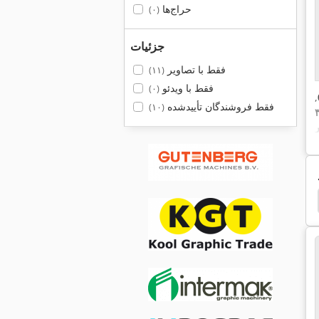
حراج‌ها
(۰)
جزئیات
فقط با تصاویر
(۱۱)
فقط با ویدئو
(۰)
,
فقط فروشندگان تأییدشده
(۱۰)
 Adh 50
Damatomacchine Newton 20
Cpc 101