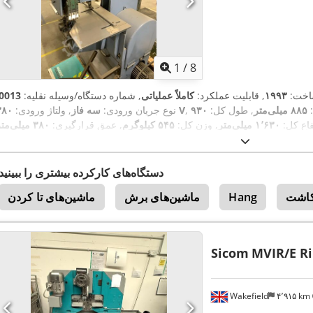
1
/
8
اخت:
۱۹۹۳
, قابلیت عملکرد:
کاملاً عملیاتی
, شماره دستگاه/وسیله نقلیه:
0013
:
۸۸۵ میلی‌متر
, طول کل:
۹۳۰
۳۸۰ V
نوع جریان ورودی:
سه فاز
, ولتاژ ورودی:
فاع کل:
۱٬۶۳۰ میلی‌متر
, وزن کل:
۵۴۵ کیلوگرم
, عمق قرارگیری:
۳۸۰ میلی‌متر
دستگاه‌های کارکرده بیشتری را ببینید
کاشت
Hang
ماشین‌های برش
ماشین‌های تا کردن
Sicom
MVIR/E Ri
Wakefield
۴٬۹۱۵ km