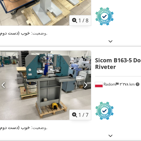
1
/
8
,
وضعیت:
خوب (دست دوم)
Sicom B163-5
Do
Riveter
Radom
۳٬۳۷۸ km
1
/
7
,
وضعیت:
خوب (دست دوم)