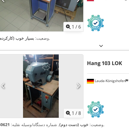
1
/
6
,
وضعیت:
بسیار خوب (کارکرده)
Hang
103 LOK
Lauda-Königshofen
1
/
8
,
وضعیت:
خوب (دست دوم)
, شماره دستگاه/وسیله نقلیه:
30621