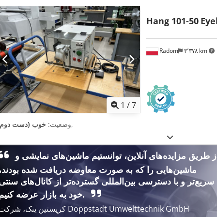
Hang 101-50
Eye
Radom
۳٬۳۷۸ km
1
/
7
,
وضعیت:
خوب (دست دوم)
از طریق مزایده‌های آنلاین، توانستیم ماشین‌های نمایشی و
ماشین‌هایی را که به صورت معاوضه دریافت شده بودند،
سریع‌تر و با دسترسی بین‌المللی گسترده‌تر از کانال‌های سنتی
خود به بازار عرضه کنیم.
کریستین ینک، شرکت Doppstadt Umwelttechnik GmbH