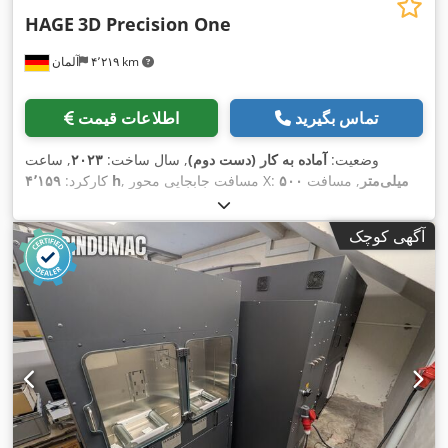
HAGE
3D Precision One
۴٬۲۱۹ km
آلمان
تماس بگیرید
اطلاعات قیمت
وضعیت:
آماده به کار (دست دوم)
, سال ساخت:
۲۰۲۳
, ساعت
۵۰۰ میلی‌متر
, مسافت
, مسافت جابجایی محور X:
۴٬۱۵۹ h
کارکرد:
۸۰۰
, مسافت حرکت محور Z:
۷۰۰ میلی‌متر
حرکت محور Y:
,
میلی‌متر
, تعداد محور:
۳
آگهی کوچک