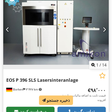
1
/
14
EOS
P 396 SLS Lasersinteranlage
‎€۹۸٬۰۰۰
Borken
۴٬۳۲۷ km
قیمت ثابت به اضافه مالیات بر ارزش
ذخیره جستجو
افزوده
تماس بگیرید
درخواست کردن