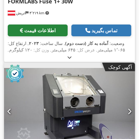
FORMLABS
Fuse 1+ 30W
۴٬۲۱۹ km
اتریش
تماس بگیرید
اطلاعات قیمت
وضعیت:
آماده به کار (دست دوم)
, سال ساخت:
۲۰۲۳
, ارتفاع کل:
۱٬۰۶۵ میلی‌متر
, عرض کل:
۶۴۵ میلی‌متر
, وزن کل:
۱۲۰ کیلوگرم
,
۱۶۵ میلی‌متر
, حداکثر طول محصول:
۶۸۵
مسافت جابجایی محور X:
,
میلی‌متر
, تعداد محور:
۳
آگهی کوچک