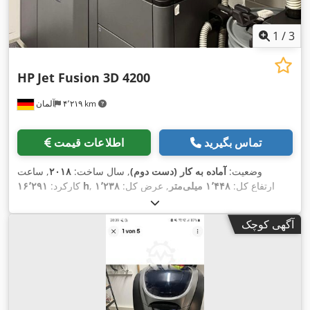
1
/
3
HP
Jet Fusion 3D 4200
۴٬۲۱۹ km
آلمان
تماس بگیرید
اطلاعات قیمت
وضعیت:
آماده به کار (دست دوم)
, سال ساخت:
۲۰۱۸
, ساعت
, ارتفاع کل:
۱٬۴۴۸ میلی‌متر
, عرض کل:
۱٬۲۳۸
۱۶٬۲۹۱ h
کارکرد:
۳۸۰ میلی‌متر
, حداکثر طول
, مسافت جابجایی محور X:
میلی‌متر
,
محصول:
۲٬۲۱۰ میلی‌متر
, تعداد محور:
۳
آگهی کوچک