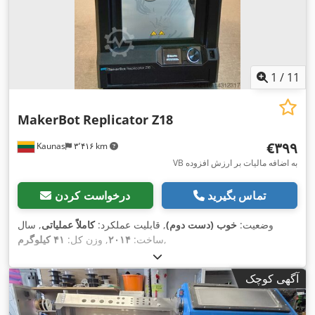
1
/
11
MakerBot
Replicator Z18
‎€۳۹۹
Kaunas
۳٬۴۱۶ km
VB به اضافه مالیات بر ارزش افزوده
تماس بگیرید
درخواست کردن
وضعیت:
خوب (دست دوم)
, قابلیت عملکرد:
کاملاً عملیاتی
, سال
,
ساخت:
۲۰۱۴
, وزن کل:
۴۱ کیلوگرم
آگهی کوچک