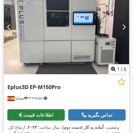
1
/
6
Eplus3D
EP-M150Pro
۴٬۲۱۹ km
اسپانیا
تماس بگیرید
اطلاعات قیمت
وضعیت:
آماده به کار (دست دوم)
, سال ساخت:
۲۰۲۴
, ارتفاع کل: