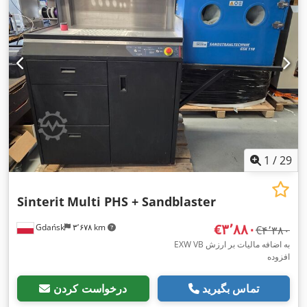
1
/
29
Sinterit
Multi PHS + Sandblaster
‎€۳٬۸۸۰
Gdańsk
۳٬۶۷۸ km
‎€۴٬۳۸۰
EXW VB به اضافه مالیات بر ارزش
افزوده
تماس بگیرید
درخواست کردن