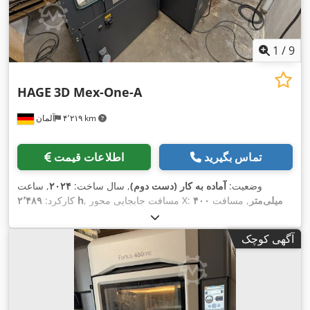
1
/
9
HAGE
3D Mex-One-A
۴٬۲۱۹ km
آلمان
تماس بگیرید
اطلاعات قیمت
وضعیت:
آماده به کار (دست دوم)
, سال ساخت:
۲۰۲۴
, ساعت
۴۰۰ میلی‌متر
, مسافت
, مسافت جابجایی محور X:
۲٬۴۸۹ h
کارکرد:
۴۴۰
, مسافت حرکت محور Z:
۶۰۰ میلی‌متر
حرکت محور Y:
,
میلی‌متر
, تعداد محور:
۳
آگهی کوچک