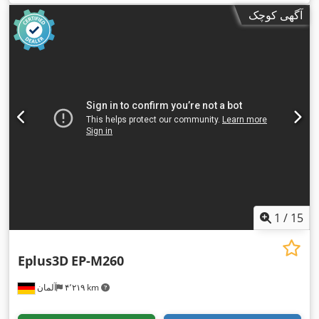
۲٬۰۰۰ میلی‌متر
, عرض کل:
۹۰۰ میلی‌متر
, وزن کل:
۶۰۱ کیلوگرم
,
آگهی کوچک
,
۸ A
, جریان ورودی:
۳۸۰ V
ولتاژ ورودی:
1
/
15
Eplus3D
EP-M260
۴٬۲۱۹ km
آلمان