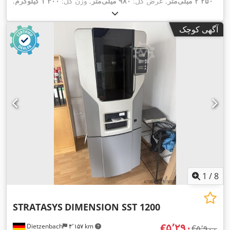
۲٬۲۵۰ میلی‌متر
, عرض کل:
۹۸۰ میلی‌متر
, وزن کل:
۱٬۳۰۰ کیلوگرم
,
, مسافت حرکت محور Y:
۱۵۰ میلی‌متر
مسافت جابجایی محور X:
۲۴۰ میلی‌متر
, حداکثر طول
, مسافت حرکت محور Z:
۱۵۰ میلی‌متر
آگهی کوچک
,
محصول:
۲٬۱۲۰ میلی‌متر
, تعداد محور:
۳
1
/
8
STRATASYS
DIMENSION SST 1200
‎€۵٬۲۹۰
Dietzenbach
۴٬۱۵۷ km
‎€۵٬۹۰۰