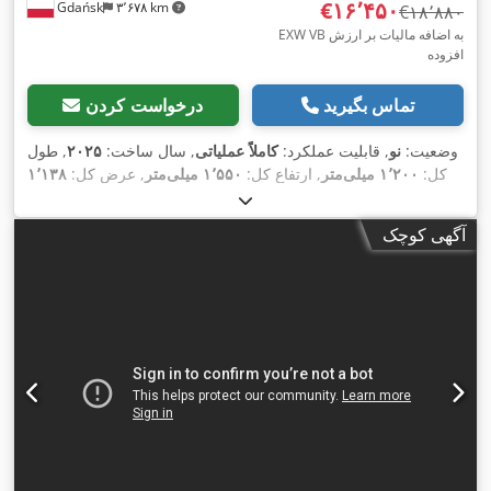
‎€۱۶٬۴۵۰
Gdańsk
۳٬۶۷۸ km
‎€۱۸٬۸۸۰
EXW VB به اضافه مالیات بر ارزش
افزوده
تماس بگیرید
درخواست کردن
وضعیت:
نو
, قابلیت عملکرد:
کاملاً عملیاتی
, سال ساخت:
۲۰۲۵
, طول
کل:
۱٬۲۰۰ میلی‌متر
, ارتفاع کل:
۱٬۵۵۰ میلی‌متر
, عرض کل:
۱٬۱۳۸
, قطر نازل:
۳
۲۲۰ V
میلی‌متر
, وزن کل:
۳۵۰ کیلوگرم
, ولتاژ ورودی:
, طول تغذیه محور Y:
۸۰۰ میلی‌متر
, طول پیشروی محور X:
میلی‌متر
آگهی کوچک
۸۰۰ میلی‌متر
, قدرت:
۵
, طول پیشروی محور Z:
۸۰۰ میلی‌متر
کیلووات (۶٫۸۰ اسب بخار)
, نیاز به فضا طول:
۱٬۲۰۰ میلی‌متر
, نیاز به
ارتفاع:
۱٬۵۵۰ میلی‌متر
, عرض مورد نیاز:
۱٬۱۳۸ میلی‌متر
, تجهیزات:
,
کمپرسور