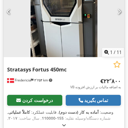
1
/
11
Stratasys
Fortus 450mc
‎€۲۲٬۸۰۰
Fredericia
۴٬۲۵۴ km
VB به اضافه مالیات بر ارزش افزوده
تماس بگیرید
درخواست کردن
وضعیت:
آماده به کار (دست دوم)
, قابلیت عملکرد:
کاملاً عملیاتی
,
شماره دستگاه/وسیله نقلیه:
155-110000
, سال ساخت:
۲۰۱۷
,
, طول کل:
۱٬۳۰۰ میلی‌متر
, ارتفاع کل:
۲۰٬۰۰۰ h
ساعت کارکرد: