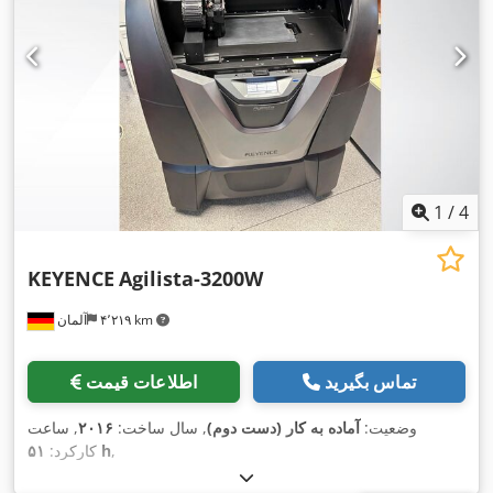
1
/
4
KEYENCE
Agilista-3200W
۴٬۲۱۹ km
آلمان
تماس بگیرید
اطلاعات قیمت
وضعیت:
آماده به کار (دست دوم)
, سال ساخت:
۲۰۱۶
, ساعت
,
۵۱ h
کارکرد: