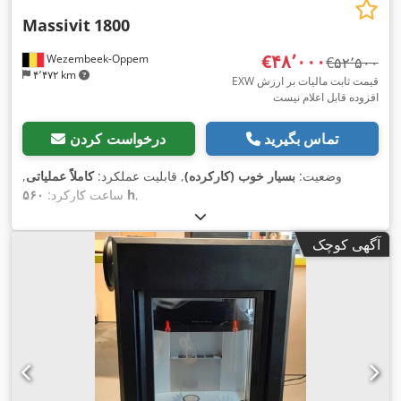
Massivit
1800
‎€۴۸٬۰۰۰
Wezembeek-Oppem
‎€۵۲٬۵۰۰
۴٬۴۷۲ km
EXW قیمت ثابت مالیات بر ارزش
افزوده قابل اعلام نیست
تماس بگیرید
درخواست کردن
وضعیت:
بسیار خوب (کارکرده)
, قابلیت عملکرد:
کاملاً عملیاتی
,
,
۵۶۰ h
ساعت کارکرد:
آگهی کوچک