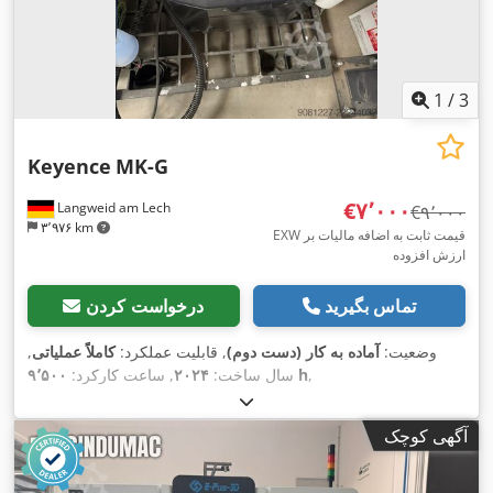
1
/
3
Keyence
MK-G
‎€۷٬۰۰۰
Langweid am Lech
‎€۹٬۰۰۰
۳٬۹۷۶ km
EXW قیمت ثابت به اضافه مالیات بر
ارزش افزوده
تماس بگیرید
درخواست کردن
وضعیت:
آماده به کار (دست دوم)
, قابلیت عملکرد:
کاملاً عملیاتی
,
,
۹٬۵۰۰ h
سال ساخت:
۲۰۲۴
, ساعت کارکرد:
آگهی کوچک