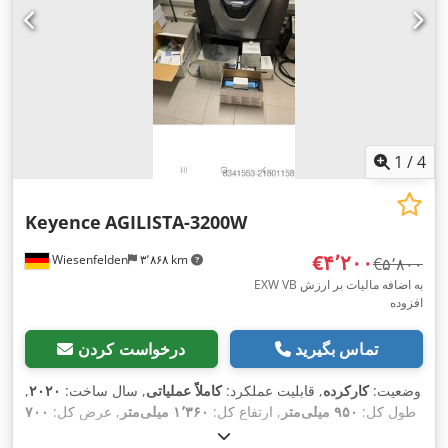
1
/
4
Keyence
AGILISTA-3200W
‎€۴٬۲۰۰
Wiesenfelden
۳٬۸۶۸ km
‎€۵٬۸۰۰
EXW VB به اضافه مالیات بر ارزش
افزوده
تماس بگیرید
درخواست کردن
وضعیت:
کارکرده
, قابلیت عملکرد:
کاملاً عملیاتی
, سال ساخت:
۲۰۲۰
,
طول کل:
۹۵۰ میلی‌متر
, ارتفاع کل:
۱٬۳۶۰ میلی‌متر
, عرض کل:
۷۰۰
۲۹۷
, طول پیشروی محور X:
میلی‌متر
, وزن کل:
۱۸۸ کیلوگرم