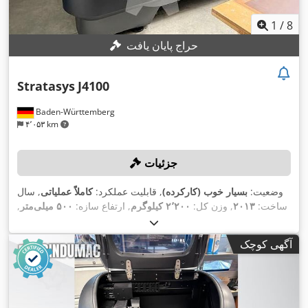
1
/
8
حراج پایان یافت
Stratasys
J4100
Baden-Württemberg
۴٬۰۵۳ km
جزئیات
وضعیت:
بسیار خوب (کارکرده)
, قابلیت عملکرد:
کاملاً عملیاتی
, سال
ساخت:
۲۰۱۳
, وزن کل:
۲٬۲۰۰ کیلوگرم
, ارتفاع سازه:
۵۰۰ میلی‌متر
,
,
عرض ساخت:
۸۰۰ میلی‌متر
آگهی کوچک