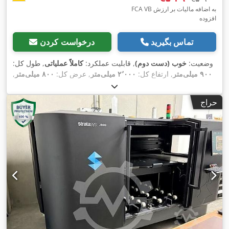
FCA VB به اضافه مالیات بر ارزش
افزوده
تماس بگیرید
درخواست کردن
وضعیت:
خوب (دست دوم)
, قابلیت عملکرد:
کاملاً عملیاتی
, طول کل:
۹۰۰ میلی‌متر
, ارتفاع کل:
۲٬۰۰۰ میلی‌متر
, عرض کل:
۸۰۰ میلی‌متر
,
,
۱۲ A
, جریان ورودی:
۲۴۰ V
وزن کل:
۵۰۰ کیلوگرم
, ولتاژ ورودی:
حراج