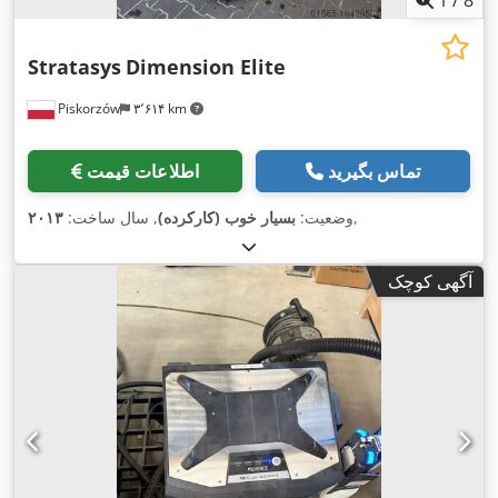
1
/
8
Stratasys
Dimension Elite
Piskorzów
۳٬۶۱۴ km
تماس بگیرید
اطلاعات قیمت
,
وضعیت:
بسیار خوب (کارکرده)
, سال ساخت:
۲۰۱۳
آگهی کوچک