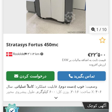
1
/
10
Stratasys
Fortus 450mc
‎€۲۲٬۵۰۰
Roskilde
۴٬۱۱۴ km
EXW قیمت ثابت به اضافه مالیات بر
ارزش افزوده
تماس بگیرید
درخواست کردن
وضعیت:
خوب (دست دوم)
, قابلیت عملکرد:
کاملاً عملیاتی
, سال
۴۰۶
, طول پیشروی محور X:
ساخت:
۲۰۱۶
, وزن کل:
۶۰۰ کیلوگرم
, طول پیشروی محور Z:
۳۵۵ میلی‌متر
, طول تغذیه محور Y:
میلی‌متر
,
۴۰۶ میلی‌متر
آگهی کوچک