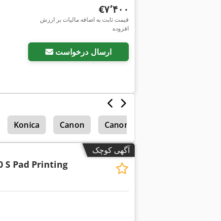
‎€۷٬۴۰۰
قیمت ثابت به اضافه مالیات بر ارزش
افزوده
درخواست تصاویر بیشتر
ارسال درخواست
Konica
Canon
Canon Irc2620N
آگهی کوچک
0 S Pad Printing