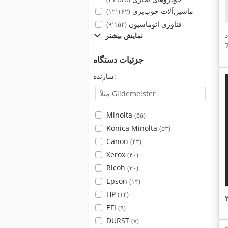
ماشین‌آلات چوب‌بری
(۱۲٬۱۶۲)
فناوری اتوماسیون
(۹٬۱۵۴)
د
نمایش بیشتر
جزئیات دستگاه
سازنده:
Minolta
(۵۵)
Konica Minolta
(۵۳)
Canon
(۴۳)
Xerox
(۴۰)
Ricoh
(۲۰)
Epson
(۱۴)
HP
(۱۴)
EFI
(۹)
DURST
(۷)