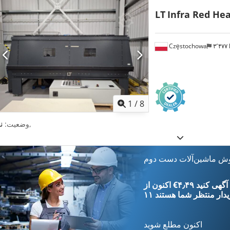
LT
Infra Red Hea
Częstochowa
۳٬۴۷
1
/
8
,
وضعیت:
ن
وش ماشین‌آلات دست دوم
‎€۴٫۴۹ ثبت آگهی کنید
یدار
منتظر شما هستند
اکنون مطلع شوید