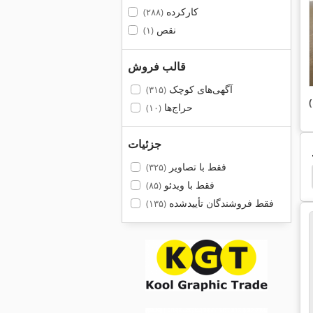
کارکرده
(۲۸۸)
نقص
(۱)
قالب فروش
آگهی‌های کوچک
(۳۱۵)
حراج‌ها
(۱۰)
جزئیات
فقط با تصاویر
(۳۲۵)
olor 5252
Xerox 7425
Xerox 4110
Xerox
فقط با ویدئو
(۸۵)
فقط فروشندگان تأییدشده
(۱۳۵)