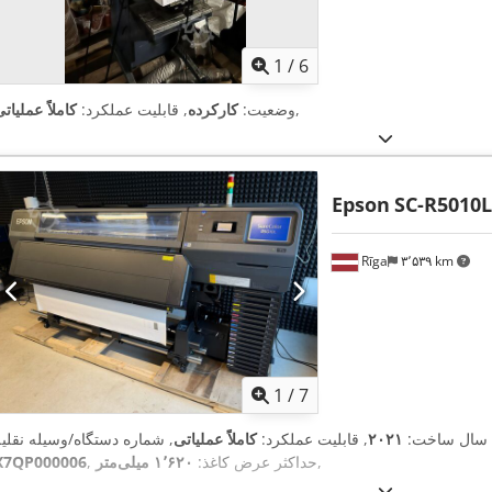
1
/
6
,
وضعیت:
کارکرده
, قابلیت عملکرد:
کاملاً عملیات
Epson
SC-R5010L
Rīga
۳٬۵۳۹ km
1
/
7
 سال ساخت:
۲۰۲۱
, قابلیت عملکرد:
کاملاً عملیاتی
,
, حداکثر عرض کاغذ:
۱٬۶۲۰ میلی‌متر
X7QP000006