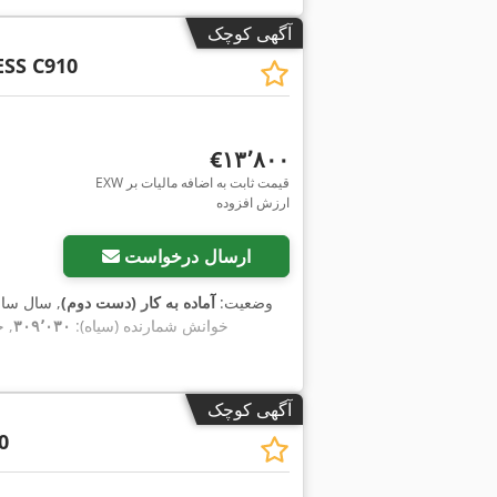
آگهی کوچک
SS C910
‎€۱۳٬۸۰۰
EXW قیمت ثابت به اضافه مالیات بر
ارزش افزوده
ارسال درخواست
وضعیت:
آماده به کار (دست دوم)
, سال سا
خوانش شمارنده (سیاه):
۳۰۹٬۰۳۰
, 
آگهی کوچک
0