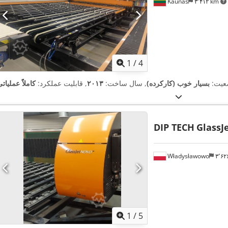
Kaunas
۳٬۴۱۲ km
1
/
4
عیت:
بسیار خوب (کارکرده)
, سال ساخت:
۲۰۱۳
, قابلیت عملکرد:
کاملاً عملیات
DIP TECH
GlassJ
Władysławowo
۳٬۶
1
/
5