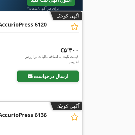
اکنون آگهی ثبت کنید
*برای هر آگهی/ماهانه
آگهی کوچک
AccurioPress 6120
‎€۵٬۳۰۰
قیمت ثابت به اضافه مالیات بر ارزش
افزوده
درخواست تصاویر بیشتر
ارسال درخواست
آگهی کوچک
AccurioPress 6136