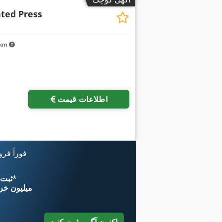
ted Press
۷ km
اطلاعات قیمت
فوراً فر
*
اکنون از 
۱۱ میلیون خر