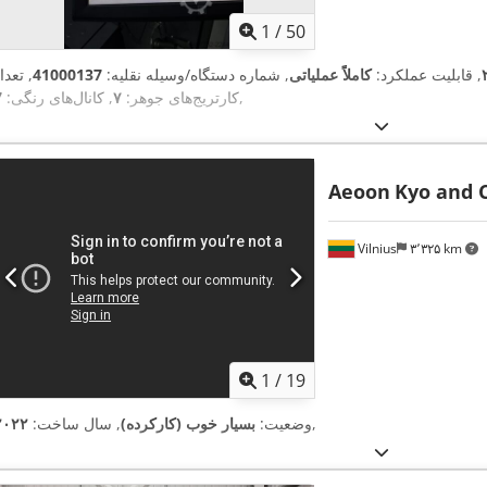
1
/
50
, قابلیت عملکرد:
کاملاً عملیاتی
, شماره دستگاه/وسیله نقلیه:
41000137
, تعدا
,
کارتریج‌های جوهر:
۷
, کانال‌های رنگی:
7
Aeoon
Kyo and 
Vilnius
۳٬۳۲۵ km
1
/
19
,
وضعیت:
بسیار خوب (کارکرده)
, سال ساخت:
۲۰۲۲