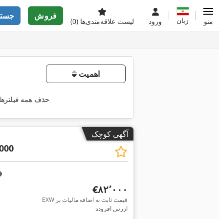
فروش
جستج
زبان
منو
ورود
لیست علاقه‌مندی‌ها
(0)
اهمیت
حذف همه فیلترها
آگهی کوچک
000
‎€۸۲٬۰۰۰
EXW قیمت ثابت به اضافه مالیات بر
ارزش افزوده