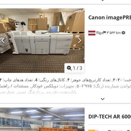
Canon
imagePRE
Rīga
۳٬۵۴۴ km
1
/
3
خت:
۲۰۲۰
, تعداد کارتریج‌های جوهر:
۴
, کانال‌های رنگی:
4
, تعداد هدهای چاپ:
۴
خواندن شمارنده (رنگ):
۵۰۶٬۹۷۵
, تجهیزات:
دوبلکس خودکار, مستندات / راهنما,
,
پایان‌دهنده دفترچه, پردازشگر تصویر شطرنجی
DIP-TECH
AR 600