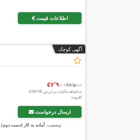
اطلاعات قیمت
آگهی کوچک
‎€۷٬۹۰۰
‎€۹٬۵۰۰
EXW VB به اضافه مالیات بر ارزش
افزوده
ارسال درخواست
, شماره دستگاه/وسیله نقلیه:
وضعیت:
آماده به کار (دست دوم)
,