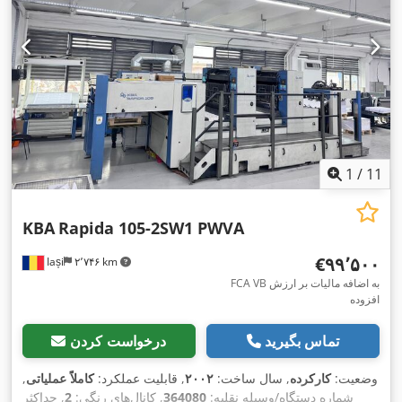
1
/
11
KBA
Rapida 105-2SW1 PWVA
‎€۹۹٬۵۰۰
Iași
۲٬۷۴۶ km
FCA VB به اضافه مالیات بر ارزش
افزوده
تماس بگیرید
درخواست کردن
وضعیت:
کارکرده
, سال ساخت:
۲۰۰۲
, قابلیت عملکرد:
کاملاً عملیاتی
,
شماره دستگاه/وسیله نقلیه:
364080
, کانال‌های رنگی:
2
, حداکثر