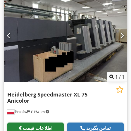
1
/
1
Heidelberg
Speedmaster XL 75
Anicolor
Kraków
۳٬۳۹۸ km
تماس بگیرید
اطلاعات قیمت