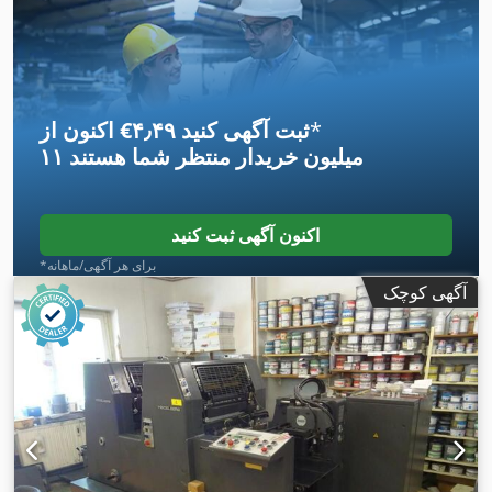
*
اکنون از ‎€۴٫۴۹ ثبت آگهی کنید
۱۱ میلیون خریدار
منتظر شما هستند
اکنون آگهی ثبت کنید
*برای هر آگهی/ماهانه
آگهی کوچک