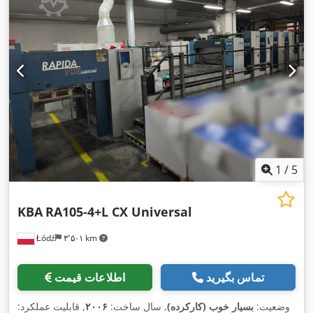
1
/
5
KBA
RA105-4+L CX Universal
Łódź
۳٬۵۰۱ km
تماس بگیرید
اطلاعات قیمت
وضعیت:
بسیار خوب (کارکرده)
, سال ساخت:
۲۰۰۶
, قابلیت عملکرد: