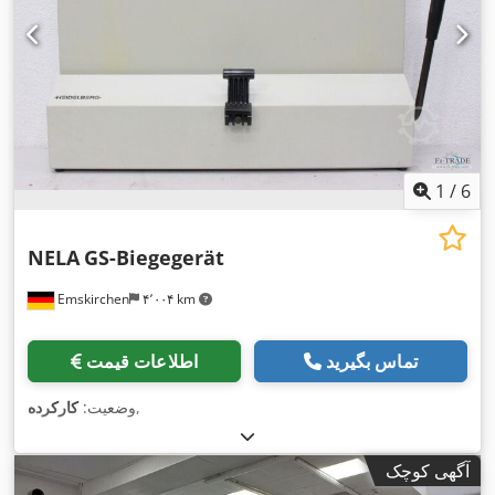
1
/
6
NELA
GS-Biegegerät
Emskirchen
۴٬۰۰۴ km
تماس بگیرید
اطلاعات قیمت
,
وضعیت:
کارکرده
آگهی کوچک