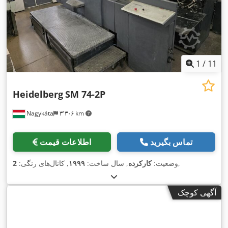
1
/
11
Heidelberg
SM 74-2P
Nagykáta
۳٬۳۰۶ km
تماس بگیرید
اطلاعات قیمت
,
وضعیت:
کارکرده
, سال ساخت:
۱۹۹۹
, کانال‌های رنگی:
2
آگهی کوچک