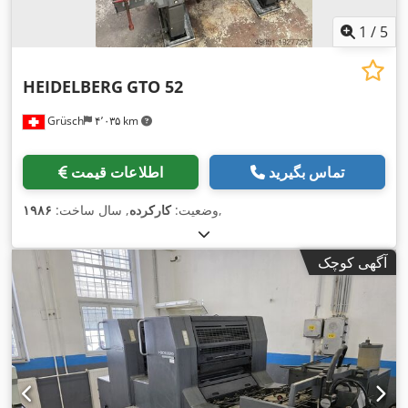
1
/
5
HEIDELBERG
GTO 52
Grüsch
۴٬۰۳۵ km
تماس بگیرید
اطلاعات قیمت
,
وضعیت:
کارکرده
, سال ساخت:
۱۹۸۶
آگهی کوچک