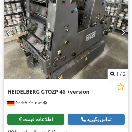
1
/
2
HEIDELBERG
GTOZP 46 +version
Stade
۴٬۲۰۳ km
تماس بگیرید
اطلاعات قیمت
,
وضعیت:
کارکرده
, سال ساخت:
۱۹۷۹