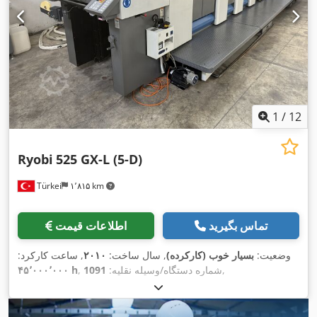
1
/
12
Ryobi
525 GX-L (5-D)
Türkei
۱٬۸۱۵ km
تماس بگیرید
اطلاعات قیمت
وضعیت:
بسیار خوب (کارکرده)
, سال ساخت:
۲۰۱۰
, ساعت کارکرد:
,
, شماره دستگاه/وسیله نقلیه:
1091
۴۵٬۰۰۰٬۰۰۰ h