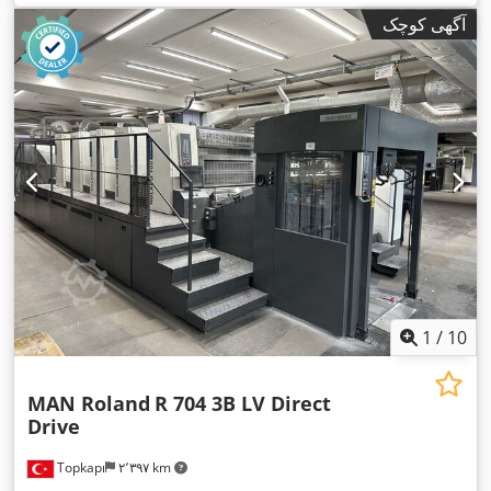
آگهی کوچک
1
/
10
MAN Roland
R 704 3B LV Direct
Drive
Topkapı
۲٬۳۹۷ km