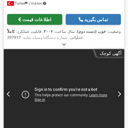
Türkei
۱٬۸۱۵ km
تماس بگیرید
اطلاعات قیمت
وضعیت:
خوب (دست دوم)
, سال ساخت:
۲۰۰۶
, قابلیت عملکرد:
کاملاً
,
عملیاتی
, شماره دستگاه/وسیله نقلیه:
207817
آگهی کوچک