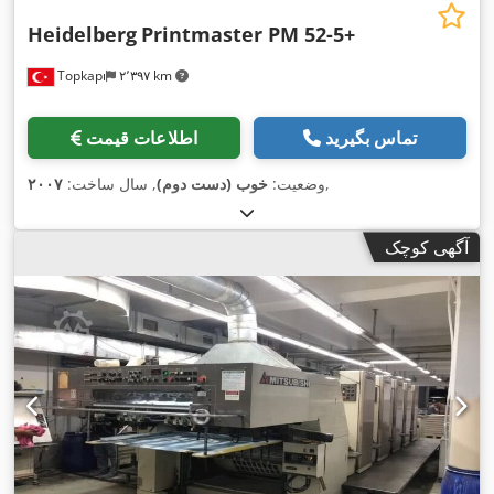
Heidelberg
Printmaster PM 52-5+
Topkapı
۲٬۳۹۷ km
تماس بگیرید
اطلاعات قیمت
,
وضعیت:
خوب (دست دوم)
, سال ساخت:
۲۰۰۷
آگهی کوچک