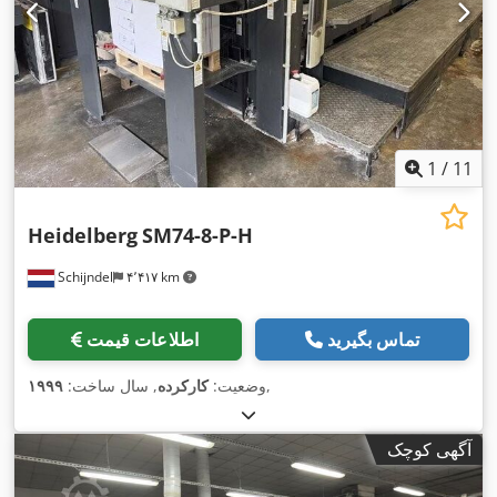
1
/
11
Heidelberg
SM74-8-P-H
Schijndel
۴٬۴۱۷ km
تماس بگیرید
اطلاعات قیمت
,
وضعیت:
کارکرده
, سال ساخت:
۱۹۹۹
آگهی کوچک