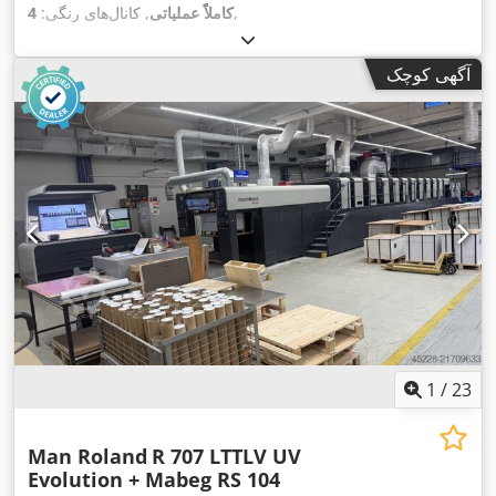
,
کاملاً عملیاتی
, کانال‌های رنگی:
4
آگهی کوچک
1
/
23
Man Roland
R 707 LTTLV UV
Evolution + Mabeg RS 104