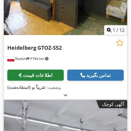
1
/
12
Heidelberg
GTOZ-S52
Radom
۳٬۳۷۸ km
تماس بگیرید
اطلاعات قیمت
,
وضعیت:
تقریباً نو (استفاده‌شده)
آگهی کوچک