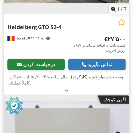
1
/
7
Heidelberg
GTO 52-4
‎€۲۷٬۵۰۰
Florești
۳٬۰۱۱ km
EXW قیمت ثابت به اضافه مالیات بر
ارزش افزوده
تماس بگیرید
درخواست کردن
وضعیت:
بسیار خوب (کارکرده)
, سال ساخت:
۲۰۰۳
, قابلیت عملکرد:
,
کاملاً عملیاتی
آگهی کوچک