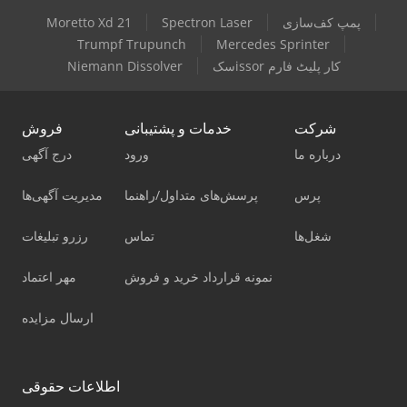
پمپ کف‌سازی
Spectron Laser
Moretto Xd 21
Trumpf Trupunch
Mercedes Sprinter
سکissor کار پلیٹ فارم
Niemann Dissolver
شرکت
خدمات و پشتیبانی
فروش
درباره ما
ورود
درج آگهی
پرس
پرسش‌های متداول/راهنما
مدیریت آگهی‌ها
شغل‌ها
تماس
رزرو تبلیغات
نمونه قرارداد خرید و فروش
مهر اعتماد
ارسال مزایده
اطلاعات حقوقی