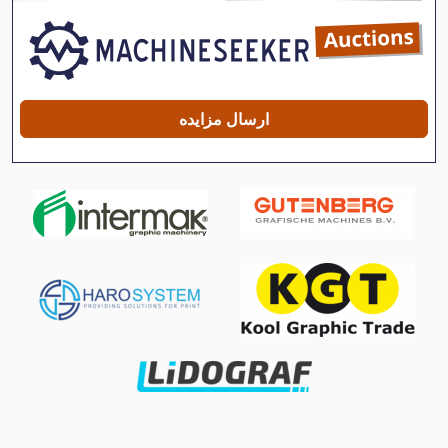
Nagel Tak 18
Ng 200
Nzm 6 200
ارسال مزایده
R 706
Rlu 210
Stock
دستگاه خنک کننده
دستگاه خنک کننده آب
دستگاه چاپ افست برگه ای
ذوزنقه ورق 310 135
سه فک چاک مته