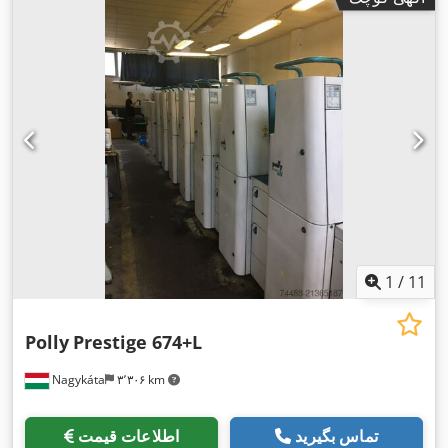
1
/
11
Polly
Prestige 674+L
Nagykáta
۳٬۳۰۶ km
تماس بگیرید
اطلاعات قیمت