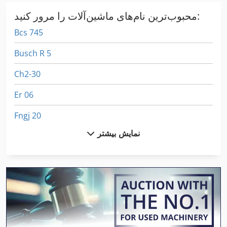
محبوب‌ترین نام‌های ماشین‌آلات را مرور کنید:
Bcs 745
Busch R 5
Ch2-30
Er 06
Fngj 20
نمایش بیشتر
Foliant 520
Frm D Midi
Gkt 60
Hsc 20 Linear
Mbo T 530