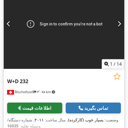
1
/
14
W+D
232
Bischofszell
۴٬۰۷۸ km
تماس بگیرید
اطلاعات قیمت
وضعیت:
بسیار خوب (کارکرده)
, سال ساخت:
۲۰۱۱
, شماره دستگاه/
,
وسیله نقلیه:
16035