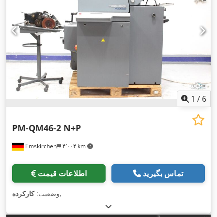
1
/
6
PM-QM46-2 N+P
Emskirchen
۴٬۰۰۴ km
تماس بگیرید
اطلاعات قیمت
,
وضعیت:
کارکرده