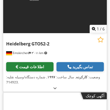
1
/
6
Heidelberg
GTO52-2
Emskirchen
۴٬۰۱۱ km
تماس بگیرید
اطلاعات قیمت
وضعیت:
کارکرده
, سال ساخت:
۱۹۹۷
, شماره دستگاه/وسیله نقلیه:
714923
,
آگهی کوچک