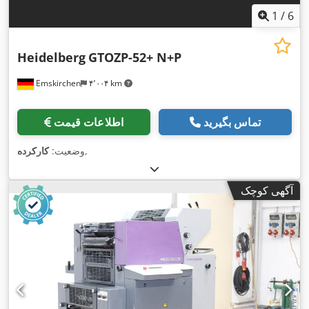
1
/
6
Heidelberg
GTOZP-52+ N+P
Emskirchen
۴٬۰۰۴ km
تماس بگیرید
اطلاعات قیمت
,
وضعیت:
کارکرده
آگهی کوچک