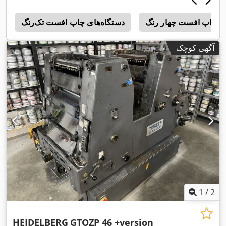
ی چاپ افست چهار رنگ
دستگاه‌های چاپ افست تک‌رنگ
a
آگهی کوچک
1
/
2
HEIDELBERG
GTOZP 46 +version