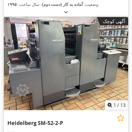
,
وضعیت:
آماده به کار (دست دوم)
, سال ساخت:
۱۹۹۵
آگهی کوچک
1
/
13
Heidelberg
SM-52-2-P