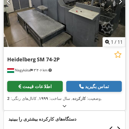
1
/
11
Heidelberg
SM 74-2P
Nagykáta
۳٬۳۰۶ km
تماس بگیرید
اطلاعات قیمت
,
وضعیت:
کارکرده
, سال ساخت:
۱۹۹۹
, کانال‌های رنگی:
2
دستگاه‌های کارکرده بیشتری را ببینید