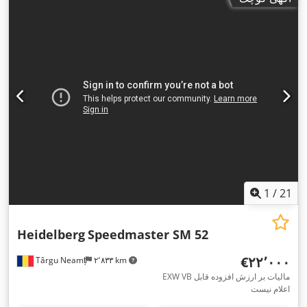
1
/
21
Heidelberg
Speedmaster SM 52
‎€۲۲٬۰۰۰
Târgu Neamț
۲٬۸۳۳ km
EXW VB مالیات بر ارزش افزوده قابل
اعلام نیست