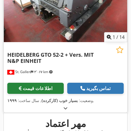
1
/
14
HEIDELBERG
GTO 52-2 + Vers. MIT
N&P EINHEIT
St. Gallen
۴٬۰۶۷ km
تماس بگیرید
اطلاعات قیمت
,
وضعیت:
بسیار خوب (کارکرده)
, سال ساخت:
۱۹۹۹
مهر اعتماد