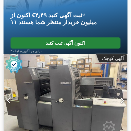
*
اکنون از ‎€۴٫۴۹ ثبت آگهی کنید
۱۱ میلیون خریدار
منتظر شما هستند
اکنون آگهی ثبت کنید
*برای هر آگهی/ماهانه
آگهی کوچک