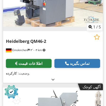
1
/
5
Heidelberg
QM46-2
Emskirchen
۴٬۰۰۴ km
تماس بگیرید
اطلاعات قیمت
,
وضعیت:
کارکرده
آگهی کوچک