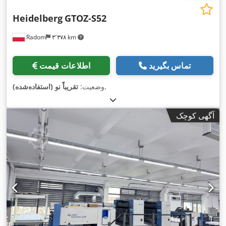
Heidelberg
GTOZ-S52
Radom
۳٬۳۷۸ km
تماس بگیرید
اطلاعات قیمت
,
وضعیت:
تقریباً نو (استفاده‌شده)
آگهی کوچک