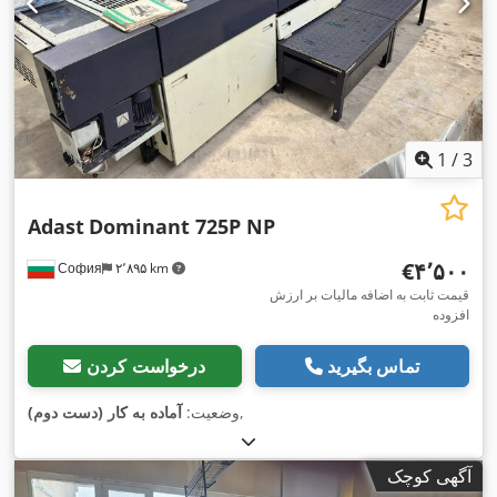
1
/
3
Adast
Dominant 725P NP
‎€۴٬۵۰۰
София
۲٬۸۹۵ km
قیمت ثابت به اضافه مالیات بر ارزش
افزوده
تماس بگیرید
درخواست کردن
,
وضعیت:
آماده به کار (دست دوم)
آگهی کوچک