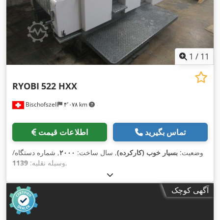
1
/
11
RYOBI
522 HXX
Bischofszell
۴٬۰۷۸ km
تماس بگیرید
اطلاعات قیمت
وضعیت:
بسیار خوب (کارکرده)
, سال ساخت:
۲۰۰۰
, شماره دستگاه/
,
وسیله نقلیه:
1139
آگهی کوچک