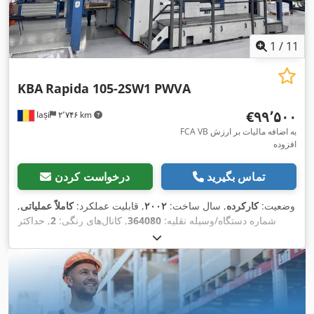
1
/
11
KBA
Rapida 105-2SW1 PWVA
‎€۹۹٬۵۰۰
Iași
۲٬۷۴۶ km
FCA VB به اضافه مالیات بر ارزش
افزوده
تماس بگیرید
درخواست کردن
وضعیت:
کارکرده
, سال ساخت:
۲۰۰۲
, قابلیت عملکرد:
کاملاً عملیاتی
,
شماره دستگاه/وسیله نقلیه:
364080
, کانال‌های رنگی:
2
, حداکثر
عرض کاغذ:
۱٬۰۰۰ میلی‌متر
, حداکثر ارتفاع کاغذ:
۷۰۰ میلی‌متر
,
خوانش شمارنده (سیاه):
۳۴۵٬۰۰۰٬۰۰۰
, خواندن شمارنده (رنگ):
,
۳۴۵٬۰۰۰٬۰۰۰
, نوع جریان ورودی:
سه فاز