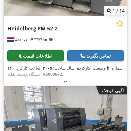
1
/
14
Heidelberg
PM 52-2
Zaandam
۴٬۴۷۹ km
تماس بگیرید
اطلاعات قیمت
, شماره
۱۶۰ h
وضعیت:
کارکرده
, سال ساخت:
۲۰۰۵
, ساعت کارکرد:
,
RS000562
دستگاه/وسیله نقلیه:
آگهی کوچک