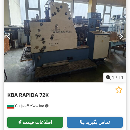
1
/
11
KBA
RAPIDA 72K
София
۲٬۸۹۵ km
تماس بگیرید
اطلاعات قیمت