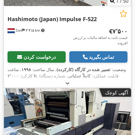
1
/
50
Hashimoto (Japan)
Impulse F-522
‎€۷٬۵۰۰
Son
۴٬۴۱۵ km
قیمت ثابت به اضافه مالیات بر ارزش
افزوده
تماس بگیرید
درخواست کردن
وضعیت:
تعمیر شده در کارگاه (کارکرده)
, سال ساخت:
۱۹۹۸
, ساعت
, قابلیت عملکرد:
کاملاً عملیاتی
, شماره دستگاه/
۲٬۰۰۰ h
کارکرد:
, کانال‌های رنگی:
067-1045 from 1998 first owner
وسیله نقلیه:
, حداقل وزن کاغذ:
۳۰ گرم/متر مربع
, حداکثر
2 kleuren rechtdoor
آگهی کوچک
وزن کاغذ:
۳۵۰ گرم/متر مربع
, حداقل عرض کاغذ:
۱۴۸ میلی‌متر
,
حداکثر عرض کاغذ:
۵۲۰ میلی‌متر
, حداقل ارتفاع کاغذ:
۱۰۰ میلی‌متر
,
حداکثر ارتفاع کاغذ:
۳۶۵ میلی‌متر
, طول کل:
۲٬۷۶۵ میلی‌متر
, عرض
کل:
۱٬۵۲۳ میلی‌متر
, ارتفاع کل:
۱٬۵۶۰ میلی‌متر
, نیاز به فضا طول:
۲٬۷۶۵ میلی‌متر
, عرض مورد نیاز:
۱٬۵۲۳ میلی‌متر
, نیاز به ارتفاع:
,
۲۰ A
۱٬۵۶۰ میلی‌متر
, نوع جریان ورودی:
سه فاز
, جریان ورودی:
,
, تجهیزات:
مستندات / راهنما
۲۰۰ V
ولتاژ ورودی: