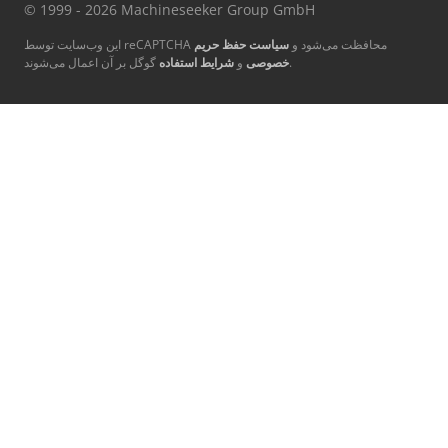
© 1999 - 2026 Machineseeker Group GmbH
این وب‌سایت توسط reCAPTCHA محافظت می‌شود و
سیاست حفظ حریم
گوگل بر آن اعمال می‌شوند.
خصوصی
و
شرایط استفاده