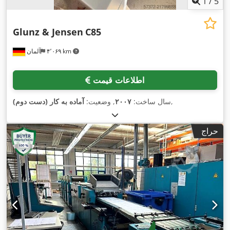
1
/
5
Glunz & Jensen
C85
۴٬۰۶۹ km
آلمان
اطلاعات قیمت
,
سال ساخت:
۲۰۰۷
, وضعیت:
آماده به کار (دست دوم)
حراج