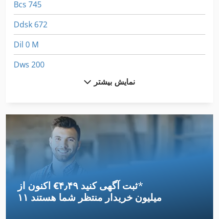
Bcs 745
Ddsk 672
Dil 0 M
Dws 200
نمایش بیشتر
Fngj 20
Folding
Frm D Midi
German
Gkt 60
*
اکنون از ‎€۴٫۴۹ ثبت آگهی کنید
Hsc 20 Linear
۱۱ میلیون خریدار
منتظر شما هستند
Neophot 2