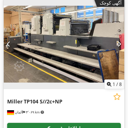
آگهی کوچک
1
/
8
Miller
TP104 S//2c+NP
۴٬۰۶۹ km
آلمان