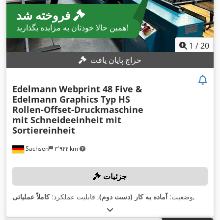
فروخته شد
همین حالا خودتان به مزایده بگذارید!
1
/
20
حراج پایان یافت
Edelmann
Webprint 48 Five &
Edelmann Graphics Typ HS
Rollen-Offset-Druckmaschine
mit Schneideeinheit mit
Sortiereinheit
Sachsen
۳٬۹۴۴ km
جزئیات
,
وضعیت:
آماده به کار (دست دوم)
, قابلیت عملکرد:
کاملاً عملیاتی