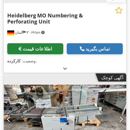
Heidelberg
MO Numbering &
Perforating Unit
۴٬۰۶۹ km
آلمان
تماس بگیرید
اطلاعات قیمت
,
وضعیت:
کارکرده
آگهی کوچک