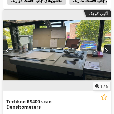
‌های چاپ افست تک‌رنگ
ماشین‌های چاپ افست دو رنگ
n
آگهی کوچک
1
/
8
Techkon
RS400 scan
Densitometers