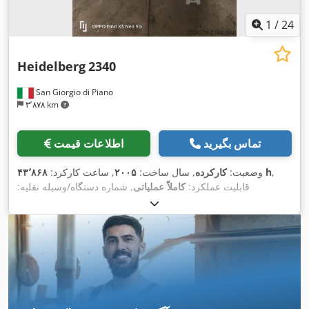
1
/
24
Heidelberg
2340
San Giorgio di Piano
۳٬۸۷۸ km
تماس بگیرید
اطلاعات قیمت
,
۴۳٬۸۶۸ h
وضعیت:
کارکرده
, سال ساخت:
۲۰۰۵
, ساعت کارکرد:
قابلیت عملکرد:
کاملاً عملیاتی
, شماره دستگاه/وسیله نقلیه:
054111169
,