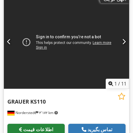
1
/
11
GRAUER
KS110
Norderstedt
۴٬۱۷۲ km
تماس بگیرید
اطلاعات قیمت