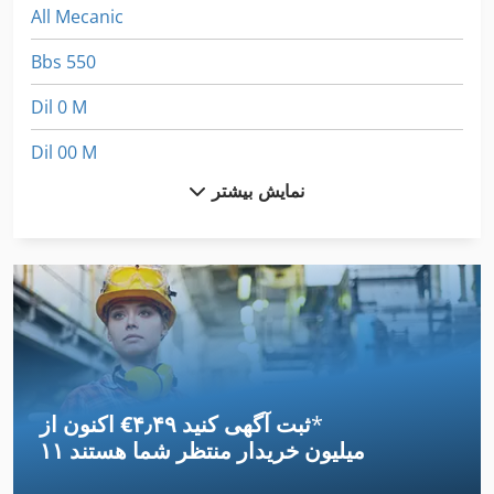
All Mecanic
Bbs 550
Dil 0 M
Dil 00 M
نمایش بیشتر
Dil 0M
Fngj 20
Fz 0
German
Hsc 20 Linear
*
اکنون از ‎€۴٫۴۹ ثبت آگهی کنید
International 434
۱۱ میلیون خریدار
منتظر شما هستند
Meh 5 2 1 8 B