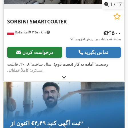
1
/
17
SORBINI
SMARTCOATER
‎€۲٬۵۰۰
Rożental
۳٬۵۷۰ km
VB به اضافه مالیات بر ارزش افزوده
تماس بگیرید
درخواست کردن
وضعیت:
آماده به کار (دست دوم)
, سال ساخت:
۲۰۰۸
, قابلیت
,
عملکرد:
کاملاً عملیاتی
*
اکنون از ‎€۴٫۴۹ ثبت آگهی کنید