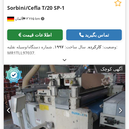
Sorbini/Cefla
T/20 SP-1
۴٬۲۶۵ km
آلمان
تماس بگیرید
اطلاعات قیمت
, شماره دستگاه/وسیله نقلیه:
وضعیت:
کارکرده
, سال ساخت:
۱۹۹۷
MR1TLL97037
,
آگهی کوچک