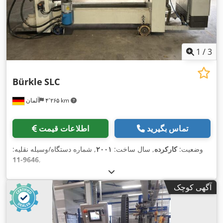
1
/
3
Bürkle
SLC
۴٬۲۶۵ km
آلمان
تماس بگیرید
اطلاعات قیمت
وضعیت:
کارکرده
, سال ساخت:
۲۰۰۱
, شماره دستگاه/وسیله نقلیه:
9646-11
,
آگهی کوچک