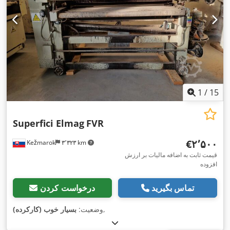
1
/
15
Superfici Elmag
FVR
‎€۲٬۵۰۰
Kežmarok
۳٬۳۲۳ km
قیمت ثابت به اضافه مالیات بر ارزش
افزوده
تماس بگیرید
درخواست کردن
,
وضعیت:
بسیار خوب (کارکرده)