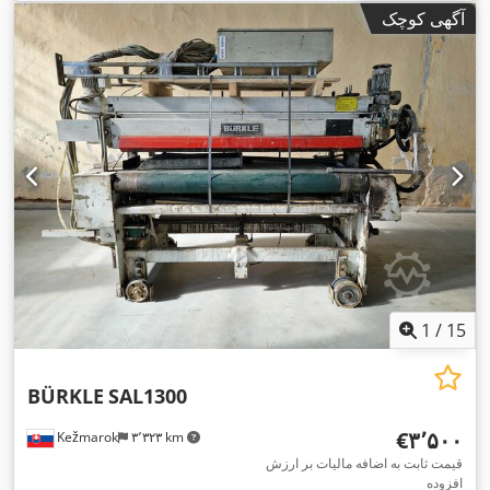
آگهی کوچک
1
/
15
BÜRKLE
SAL1300
‎€۳٬۵۰۰
Kežmarok
۳٬۳۲۳ km
قیمت ثابت به اضافه مالیات بر ارزش
افزوده