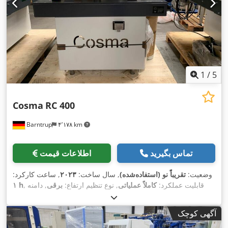
1
/
5
Cosma
RC 400
Barntrup
۴٬۱۷۸ km
تماس بگیرید
اطلاعات قیمت
وضعیت:
تقریباً نو (استفاده‌شده)
, سال ساخت:
۲۰۲۳
, ساعت کارکرد:
, قابلیت عملکرد:
کاملاً عملیاتی
, نوع تنظیم ارتفاع:
برقی
, دامنه
۱ h
,
کاری:
۴۰۰ میلی‌متر
, مدت گارانتی:
۶ ماه‌ها
آگهی کوچک