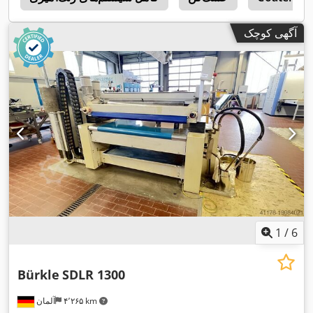
آگهی کوچک
1
/
6
Bürkle
SDLR 1300
۴٬۲۶۵ km
آلمان