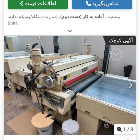
تماس بگیرید
اطلاعات قیمت
وضعیت:
آماده به کار (دست دوم)
, شماره دستگاه/وسیله نقلیه:
5981
,
آگهی کوچک
1
/
8