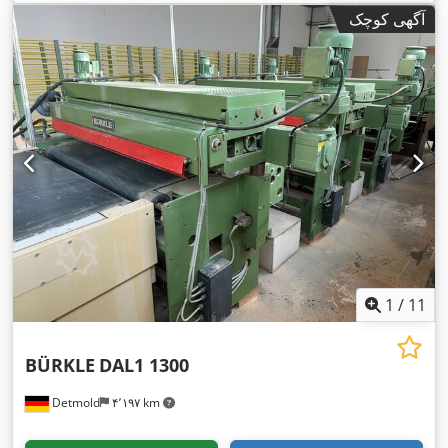
,
غلتک‌ها:
۲
آگهی کوچک
1
/
11
BÜRKLE
DAL1 1300
Detmold
۴٬۱۹۷ km