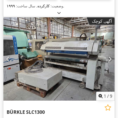
,
وضعیت:
کارکرده
, سال ساخت:
۱۹۹۹
آگهی کوچک
1
/
9
BÜRKLE
SLC1300