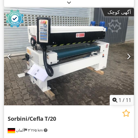
آگهی کوچک
1
/
11
Sorbini/Cefla
T/20
۴٬۲۶۵ km
آلمان