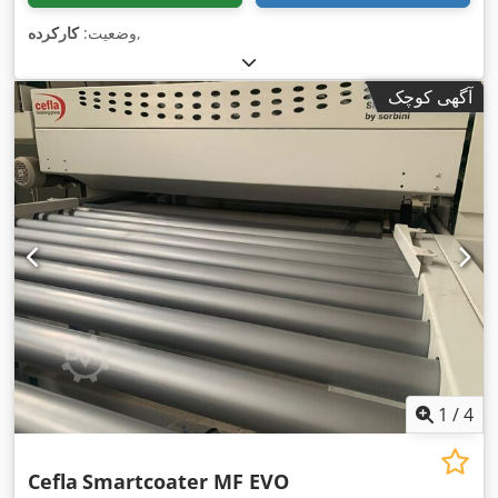
,
وضعیت:
کارکرده
آگهی کوچک
1
/
4
Cefla
Smartcoater MF EVO