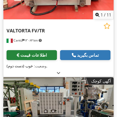
1
/
11
VALTORTA
FV/TR
Cantù
۴٬۰۶۳ km
تماس بگیرید
اطلاعات قیمت
,
وضعیت:
خوب (دست دوم)
آگهی کوچک