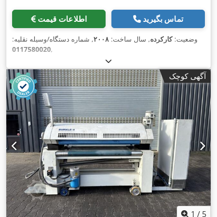
تماس بگیرید
اطلاعات قیمت
وضعیت:
کارکرده
, سال ساخت:
۲۰۰۸
, شماره دستگاه/وسیله نقلیه:
0117580020
,
آگهی کوچک
1
/
5