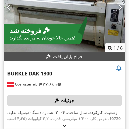
فروخته شد
همین حالا خودتان به مزایده بگذارید!
1
/
6
حراج پایان یافت
BURKLE
DAK 1300
Oberösterreich
۳٬۷۲۶ km
جزئیات
وضعیت:
کارکرده
, سال ساخت:
۲۰۰۴
, شماره دستگاه/وسیله نقلیه:
10720
, عرض کار:
۱٬۳۰۰ میلی‌متر
, قدرت:
۳٫۲ کیلووات (۴٫۳۵ اسب
بخار)
, طول میز:
۴۰۰ میلی‌متر
, عرض میز:
۱٬۳۰۰ میلی‌متر
, تعداد