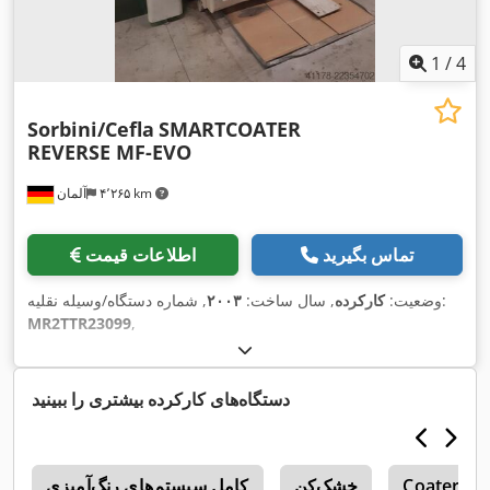
1
/
4
Sorbini/Cefla
SMARTCOATER
REVERSE MF-EVO
۴٬۲۶۵ km
آلمان
تماس بگیرید
اطلاعات قیمت
, شماره دستگاه/وسیله نقلیه:
وضعیت:
کارکرده
, سال ساخت:
۲۰۰۳
MR2TTR23099
,
دستگاه‌های کارکرده بیشتری را ببینید
Coater
خشک‌کن
کامل سیستم‌های رنگ‌آمیزی
a