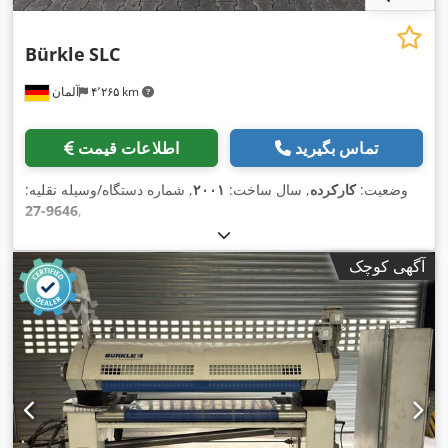
Bürkle
SLC
۴٬۲۶۵ km
آلمان
تماس بگیرید
اطلاعات قیمت
وضعیت:
کارکرده
, سال ساخت:
۲۰۰۱
, شماره دستگاه/وسیله نقلیه:
9646-27
,
آگهی کوچک