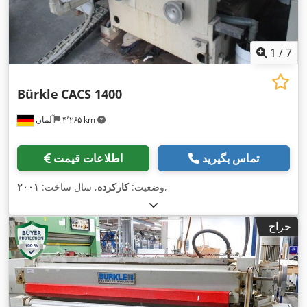
1
/
7
Bürkle
CACS 1400
۴٬۲۶۵ km
آلمان
تماس بگیرید
اطلاعات قیمت
,
وضعیت:
کارکرده
, سال ساخت:
۲۰۰۱
حراج