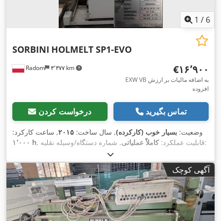
1
/
6
SORBINI
HOLMELT SP1-EVO
‎€۱۶٬۹۰۰
Radom
۳٬۳۷۷ km
EXW VB به اضافه مالیات بر ارزش
افزوده
تماس بگیرید
درخواست کردن
وضعیت:
بسیار خوب (کارکرده)
, سال ساخت:
۲۰۱۵
, ساعت کارکرد:
, شماره دستگاه/وسیله نقلیه:
, قابلیت عملکرد:
کاملاً عملیاتی
۱٬۰۰۰ h
, ارتفاع کاری:
۸۸۰ میلی‌متر
, عرض کار:
۱٬۳۰۰
DB504402A
۲۰ متر/دقیقه
, نوع تنظیم ارتفاع:
برقی
,
, نرخ تغذیه محور X:
میلی‌متر
آگهی کوچک
ارتفاع قطعه کار (حداکثر):
۸۰ میلی‌متر
, ارتفاع کل:
۹۴۰ میلی‌متر
, نوع
,
جریان ورودی:
سه فاز
, وزن کل:
۲٬۴۰۰ کیلوگرم