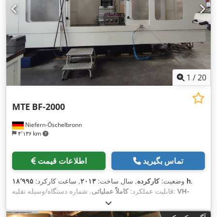
1
/
20
MTE
BF-2000
Niefern-Öschelbronn
۴٬۱۳۶ km
تماس بگیرید
اطلاعات قیمت
,
۱۸٬۹۹۵ h
وضعیت:
کارکرده
, سال ساخت:
۲۰۱۳
, ساعت کارکرد:
VH-
, شماره دستگاه/وسیله نقلیه:
قابلیت عملکرد:
کاملاً عملیاتی
۲٬۰۰۰ میلی‌متر
, مسافت حرکت
, مسافت جابجایی محور X:
20053
۱٬۵۰۰ میلی‌متر
,
, مسافت حرکت محور Z:
۱٬۰۰۰ میلی‌متر
محور Y: