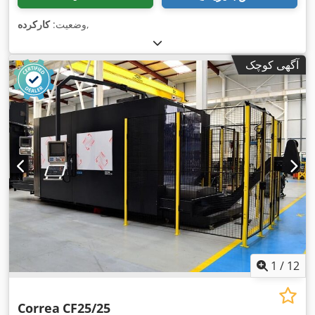
,
وضعیت:
کارکرده
آگهی کوچک
1
/
12
Correa
CF25/25