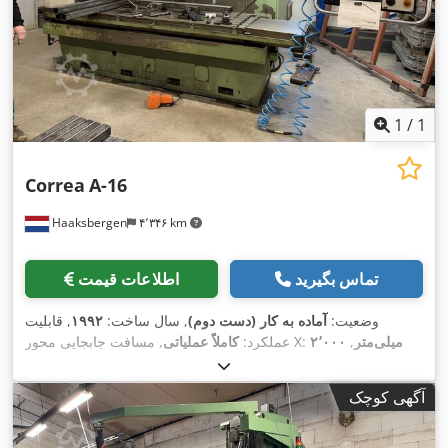
1
/
1
Correa
A-16
Haaksbergen
۴٬۳۴۶ km
تماس بگیرید
اطلاعات قیمت
وضعیت:
آماده به کار (دست دوم)
, سال ساخت:
۱۹۹۲
, قابلیت
۲٬۰۰۰ میلی‌متر
,
, مسافت جابجایی محور X:
عملکرد:
کاملاً عملیاتی
۸۰۰
, مسافت حرکت محور Z:
۸۰۰ میلی‌متر
مسافت حرکت محور Y:
,
میلی‌متر
, قدرت:
۱۹ کیلووات (۲۵٫۸۳ اسب بخار)
آگهی کوچک