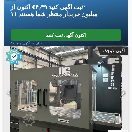
*
اکنون از ‎€۴٫۴۹ ثبت آگهی کنید
۱۱ میلیون خریدار
منتظر شما هستند
اکنون آگهی ثبت کنید
*برای هر آگهی/ماهانه
آگهی کوچک