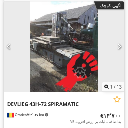
آگهی کوچک
1
/
13
DEVLIEG
43H-72 SPIRAMATIC
‎€۱۴٬۷۰۰
Oradea
۳٬۱۳۷ km
VB به اضافه مالیات بر ارزش افزوده