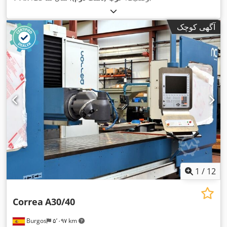
آگهی کوچک
1
/
12
Correa
A30/40
Burgos
۵٬۰۹۷ km