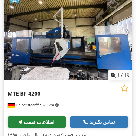
1
/
19
MTE
BF 4200
Halberstadt
۴٬۰۵۰ km
تماس بگیرید
اطلاعات قیمت
,
وضعیت:
خوب (دست دوم)
, سال ساخت:
۱۹۹۸