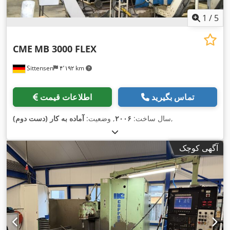
1
/
5
CME
MB 3000 FLEX
Sittensen
۴٬۱۹۲ km
تماس بگیرید
اطلاعات قیمت
,
سال ساخت:
۲۰۰۶
, وضعیت:
آماده به کار (دست دوم)
آگهی کوچک