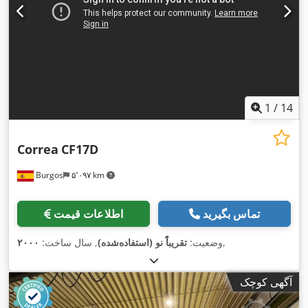
1
/
14
Correa
CF17D
Burgos
۵٬۰۹۷ km
تماس بگیرید
اطلاعات قیمت
,
وضعیت:
تقریباً نو (استفاده‌شده)
, سال ساخت:
۲۰۰۰
آگهی کوچک