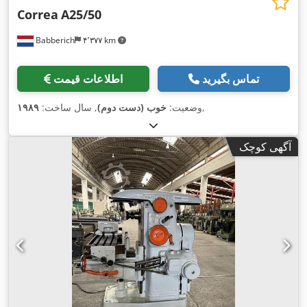
Correa
A25/50
Babberich
۴٬۳۷۷ km
تماس بگیرید
اطلاعات قیمت
,
وضعیت:
خوب (دست دوم)
, سال ساخت:
۱۹۸۹
آگهی کوچک