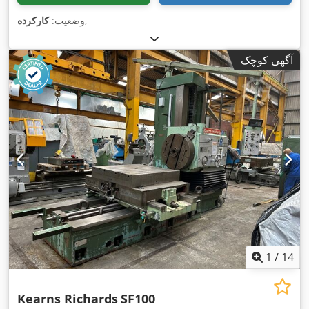
,
وضعیت:
کارکرده
آگهی کوچک
1
/
14
Kearns Richards
SF100