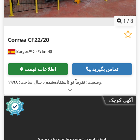
1
/
8
Correa
CF22/20
Burgos
۵٬۰۹۷ km
تماس بگیرید
اطلاعات قیمت
,
وضعیت:
تقریباً نو (استفاده‌شده)
, سال ساخت:
۱۹۹۸
آگهی کوچک