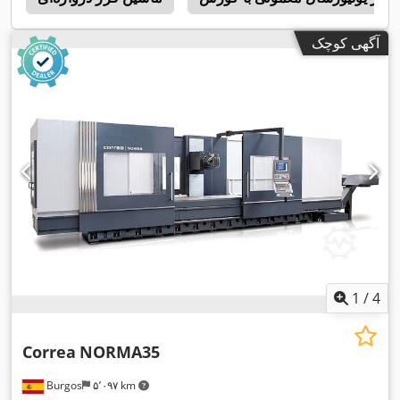
آگهی کوچک
1
/
4
Correa
NORMA35
Burgos
۵٬۰۹۷ km