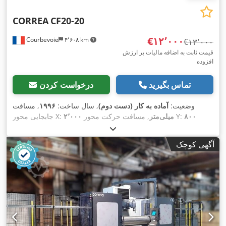
CORREA
CF20-20
‎€۱۲٬۰۰۰
Courbevoie
۴٬۶۰۸ km
‎€۱۳٬۰۰۰
قیمت ثابت به اضافه مالیات بر ارزش
افزوده
تماس بگیرید
درخواست کردن
وضعیت:
آماده به کار (دست دوم)
, سال ساخت:
۱۹۹۶
, مسافت
۸۰۰
, مسافت حرکت محور Y:
۲٬۰۰۰ میلی‌متر
جابجایی محور X:
۸۰۰ میلی‌متر
, حداکثر سرعت
, مسافت حرکت محور Z:
میلی‌متر
,
اسپیندل:
۲٬۵۰۰ دور/دقیقه
آگهی کوچک