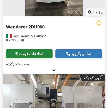
1
/
15
Wanderer
2DU900
San Giovanni Al Natisone
۳٬۷۳۹ km
تماس بگیرید
اطلاعات قیمت
,
وضعیت:
کارکرده
آگهی کوچک