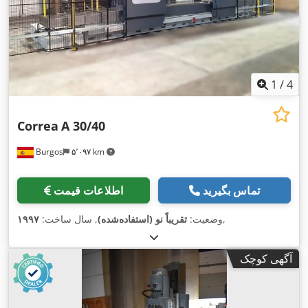
1
/
4
Correa
A 30/40
Burgos
۵٬۰۹۷ km
تماس بگیرید
اطلاعات قیمت
,
وضعیت:
تقریباً نو (استفاده‌شده)
, سال ساخت:
۱۹۹۷
آگهی کوچک