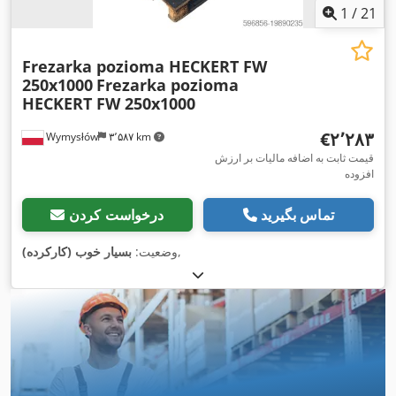
1
/
21
Frezarka pozioma HECKERT FW
250x1000
Frezarka pozioma
HECKERT FW 250x1000
‎€۲٬۲۸۳
Wymysłów
۳٬۵۸۷ km
قیمت ثابت به اضافه مالیات بر ارزش
افزوده
تماس بگیرید
درخواست کردن
,
وضعیت:
بسیار خوب (کارکرده)