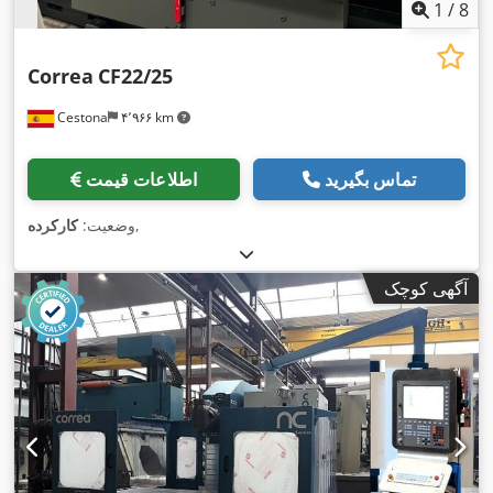
1
/
8
Correa
CF22/25
Cestona
۴٬۹۶۶ km
تماس بگیرید
اطلاعات قیمت
,
وضعیت:
کارکرده
آگهی کوچک