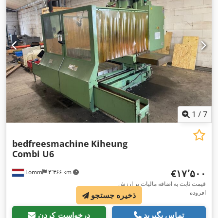
1
/
7
bedfreesmachine
Kiheung
Combi U6
‎€۱۷٬۵۰۰
Lomm
۴٬۳۶۶ km
قیمت ثابت به اضافه مالیات بر ارزش
افزوده
ذخیره جستجو
تماس بگیرید
درخواست کردن