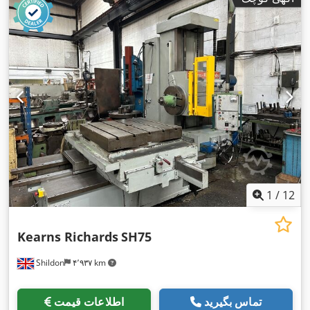
1
/
12
Kearns Richards
SH75
Shildon
۴٬۹۳۷ km
تماس بگیرید
اطلاعات قیمت