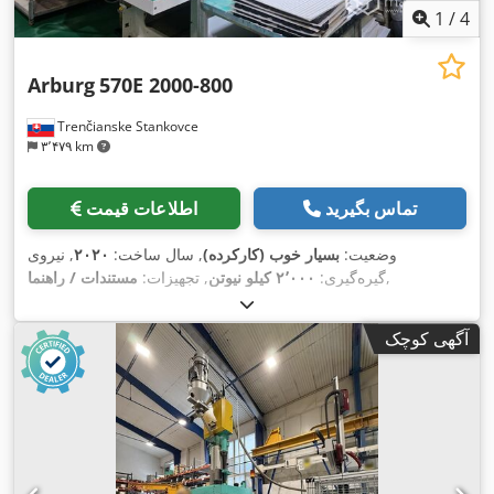
1
/
4
Arburg
570E 2000-800
Trenčianske Stankovce
۳٬۴۷۹ km
تماس بگیرید
اطلاعات قیمت
وضعیت:
بسیار خوب (کارکرده)
, سال ساخت:
۲۰۲۰
, نیروی
,
گیره‌گیری:
۲٬۰۰۰ کیلو نیوتن
, تجهیزات:
مستندات / راهنما
آگهی کوچک