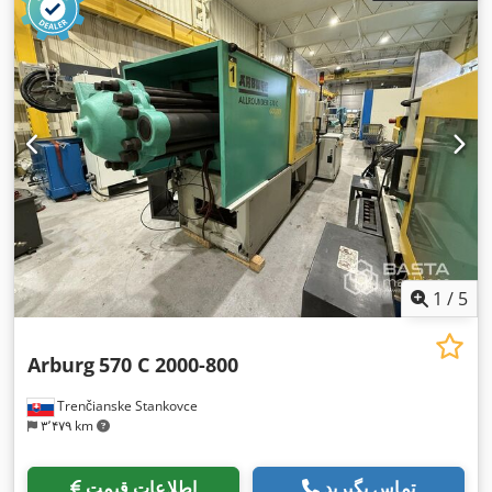
1
/
5
Arburg
570 C 2000-800
Trenčianske Stankovce
۳٬۴۷۹ km
تماس بگیرید
اطلاعات قیمت