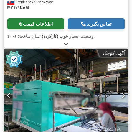
Trenčianske Stankovce
۳٬۴۷۹ km
تماس بگیرید
اطلاعات قیمت
,
وضعیت:
بسیار خوب (کارکرده)
, سال ساخت:
۲۰۰۶
آگهی کوچک