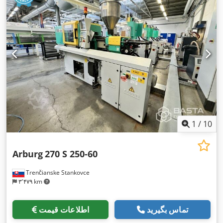
1
/
10
Arburg
270 S 250-60
Trenčianske Stankovce
۳٬۴۷۹ km
تماس بگیرید
اطلاعات قیمت