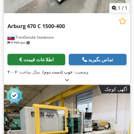
1
/
1
Arburg
470 C 1500-400
Trenčianske Stankovce
۳٬۴۷۹ km
تماس بگیرید
اطلاعات قیمت
,
وضعیت:
خوب (دست دوم)
, سال ساخت:
۲۰۰۶
آگهی کوچک