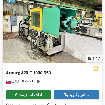
1
/
7
Arburg
420 C 1000-350
۳٬۳۵۴ km
اسلواکی
تماس بگیرید
اطلاعات قیمت
,
وضعیت:
خوب (دست دوم)
, سال ساخت:
۲۰۰۰