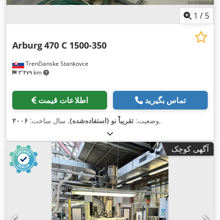
1
/
5
Arburg
470 C 1500-350
Trenčianske Stankovce
۳٬۴۷۹ km
تماس بگیرید
اطلاعات قیمت
,
وضعیت:
تقریباً نو (استفاده‌شده)
, سال ساخت:
۲۰۰۶
آگهی کوچک