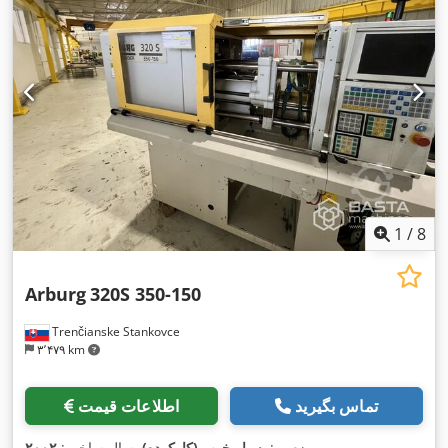
1
/
8
Arburg
320S 350-150
Trenčianske Stankovce
۳٬۴۷۹ km
تماس بگیرید
اطلاعات قیمت
,
وضعیت:
بسیار خوب (کارکرده)
, سال ساخت:
۲۰۰۲