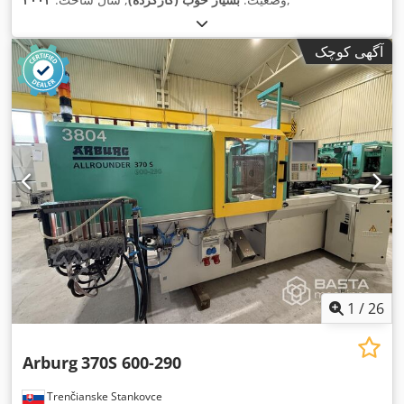
آگهی کوچک
1
/
26
Arburg
370S 600-290
Trenčianske Stankovce