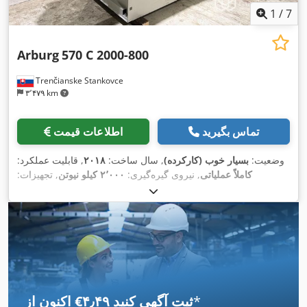
1
/
7
Arburg
570 C 2000-800
Trenčianske Stankovce
۳٬۴۷۹ km
تماس بگیرید
اطلاعات قیمت
وضعیت:
بسیار خوب (کارکرده)
, سال ساخت:
۲۰۱۸
, قابلیت عملکرد:
کاملاً عملیاتی
, نیروی گیره‌گیری:
۲٬۰۰۰ کیلو نیوتن
, تجهیزات:
,
مستندات / راهنما
*
اکنون از ‎€۴٫۴۹ ثبت آگهی کنید