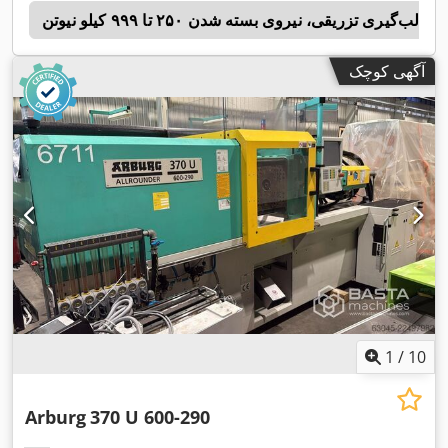
لب‌گیری تزریقی، نیروی بسته شدن ۲۵۰ تا ۹۹۹ کیلو نیوتن
y
آگهی کوچک
1
/
10
Arburg
370 U 600-290