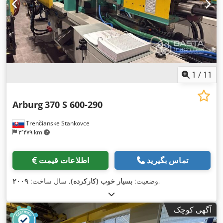
1
/
11
Arburg
370 S 600-290
Trenčianske Stankovce
۳٬۴۷۹ km
تماس بگیرید
اطلاعات قیمت
,
وضعیت:
بسیار خوب (کارکرده)
, سال ساخت:
۲۰۰۹
آگهی کوچک