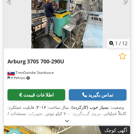
1
/
12
Arburg
370S 700-290U
Trenčianske Stankovce
۳٬۴۷۹ km
تماس بگیرید
اطلاعات قیمت
وضعیت:
بسیار خوب (کارکرده)
, سال ساخت:
۲۰۱۶
, قابلیت عملکرد:
کاملاً عملیاتی
, نیروی گیره‌گیری:
۷۰۰ کیلو نیوتن
, تجهیزات:
مستندات /
,
راهنما
آگهی کوچک