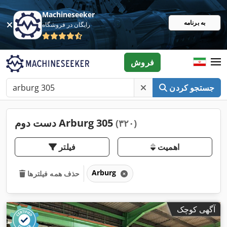
Machineseeker
به برنامه
رایگان در فروشگاه
فروش
جستجو کردن
دست دوم Arburg 305
(۳۲۰)
اهمیت
فیلتر
Arburg
حذف همه فیلترها
آگهی کوچک