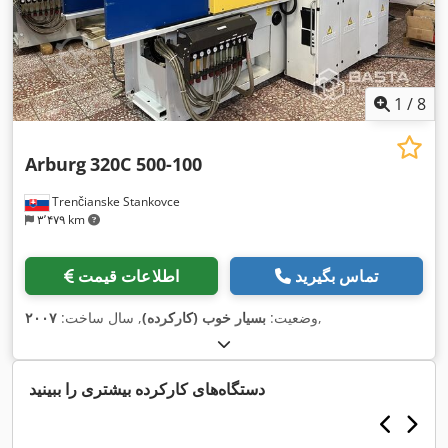
1
/
8
Arburg
320C 500-100
Trenčianske Stankovce
۳٬۴۷۹ km
تماس بگیرید
اطلاعات قیمت
,
وضعیت:
بسیار خوب (کارکرده)
, سال ساخت:
۲۰۰۷
دستگاه‌های کارکرده بیشتری را ببینید