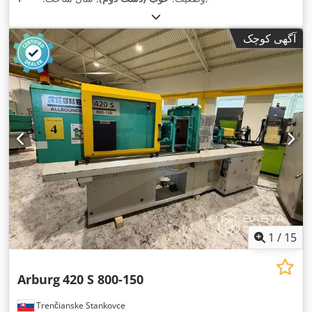
آگهی کوچک
1
/
15
Arburg
420 S 800-150
Trenčianske Stankovce