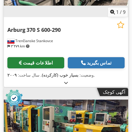
1
/
9
Arburg
370 S 600-290
Trenčianske Stankovce
۳٬۴۷۹ km
تماس بگیرید
اطلاعات قیمت
,
وضعیت:
بسیار خوب (کارکرده)
, سال ساخت:
۲۰۰۹
آگهی کوچک