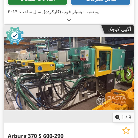
,
وضعیت:
بسیار خوب (کارکرده)
, سال ساخت:
۲۰۱۴
آگهی کوچک
1
/
8
Arburg
370 S 600-290