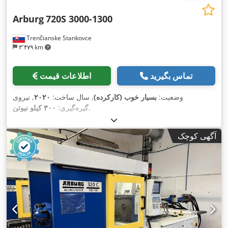
Arburg
720S 3000-1300
Trenčianske Stankovce
۳٬۴۷۹ km
تماس بگیرید
اطلاعات قیمت
وضعیت:
بسیار خوب (کارکرده)
, سال ساخت:
۲۰۲۰
, نیروی
,
گیره‌گیری:
۳۰۰ کیلو نیوتن
آگهی کوچک