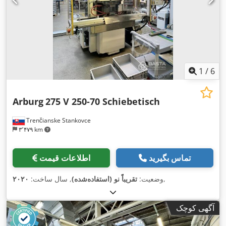
1
/
6
Arburg
275 V 250-70 Schiebetisch
Trenčianske Stankovce
۳٬۴۷۹ km
تماس بگیرید
اطلاعات قیمت
,
وضعیت:
تقریباً نو (استفاده‌شده)
, سال ساخت:
۲۰۲۰
آگهی کوچک