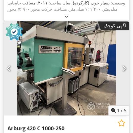
وضعیت:
بسیار خوب (کارکرده)
, سال ساخت:
۲۰۱۱
, مسافت جابجایی
۱٬۴۰۰ میلی‌متر
,
, مسافت حرکت محور Y:
۹۰۰ میلی‌متر
محور X:
۲٬۸۰۰ میلی‌متر
, وزن کل:
۴۵۰ کیلوگرم
,
مسافت حرکت محور Z:
,
تجهیزات:
مستندات / راهنما
آگهی کوچک
1
/
5
Arburg
420 C 1000-250