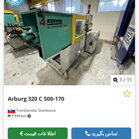
1
/
11
Arburg
320 C 500-170
Trenčianske Stankovce
۳٬۴۷۹ km
تماس بگیرید
اطلاعات قیمت