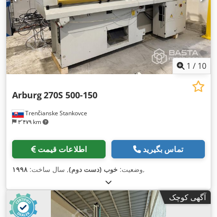
1
/
10
Arburg
270S 500-150
Trenčianske Stankovce
۳٬۴۷۹ km
تماس بگیرید
اطلاعات قیمت
,
وضعیت:
خوب (دست دوم)
, سال ساخت:
۱۹۹۸
آگهی کوچک