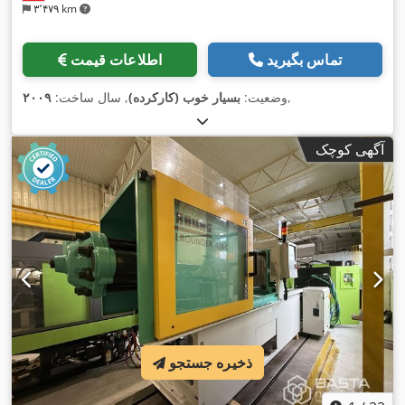
۳٬۴۷۹ km
تماس بگیرید
اطلاعات قیمت
,
وضعیت:
بسیار خوب (کارکرده)
, سال ساخت:
۲۰۰۹
آگهی کوچک
ذخیره جستجو