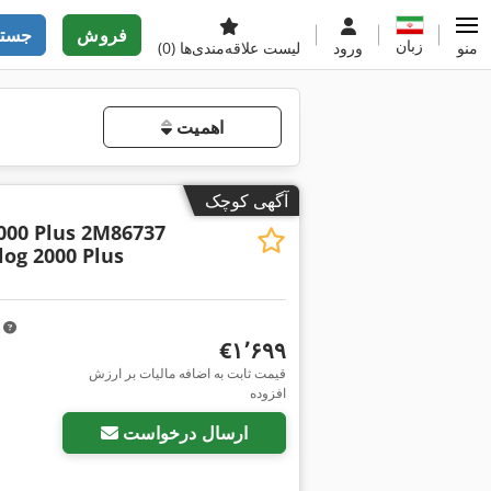
فروش
جستج
زبان
منو
ورود
لیست علاقه‌مندی‌ها
(0)
اهمیت
آگهی کوچک
000 Plus 2M86737
log 2000 Plus
m
‎€۱٬۶۹۹
قیمت ثابت به اضافه مالیات بر ارزش
افزوده
ارسال درخواست