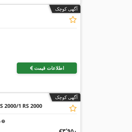
آگهی کوچک
اطلاعات قیمت
آگهی کوچک
S 2000/1
RS 2000
m
‎€۳٬۹۵۰