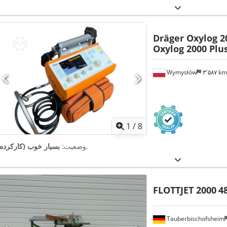
Dräger Oxylog 2
Oxylog 2000 Plu
Wymysłów
۳٬۵۸۷ k
1
/
8
,
وضعیت:
بسیار خوب (کارکرده)
FLOTTJET 2000
4
Tauberbischofsheim