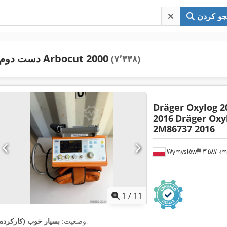
و کردن
دست دوم Arbocut 2000
(۷٬۳۳۸)
Dräger Oxylog 2
2016
Dräger Oxy
2M86737 2016
Wymysłów
۳٬۵۸۷ k
1
/
11
,
وضعیت:
بسیار خوب (کارکرده)