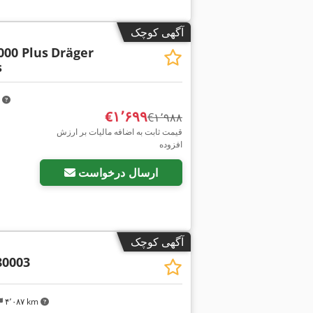
آگهی کوچک
000 Plus
Dräger
s
m
‎€۱٬۶۹۹
‎€۱٬۹۸۸
قیمت ثابت به اضافه مالیات بر ارزش
افزوده
ارسال درخواست
آگهی کوچک
80003
۴٬۰۸۷ km