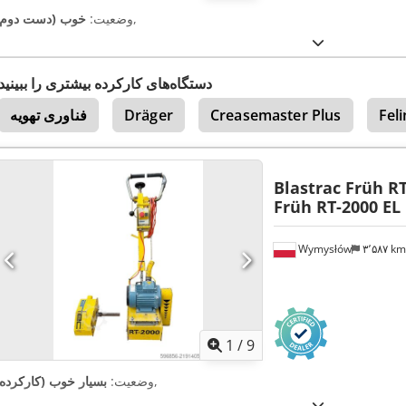
,
وضعیت:
خوب (دست دوم)
دستگاه‌های کارکرده بیشتری را ببینید
Fel
Creasemaster Plus
Dräger
فناوری تهویه
Blastrac Früh RT
Früh RT-2000 EL
Wymysłów
۳٬۵۸۷ k
1
/
9
,
وضعیت:
بسیار خوب (کارکرده)