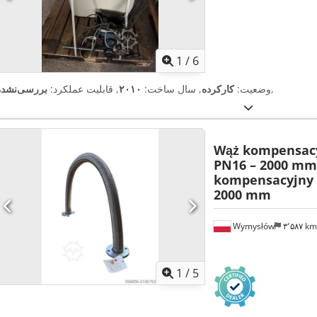
1
/
6
,
وضعیت:
کارکرده
, سال ساخت:
۲۰۱۰
, قابلیت عملکرد:
بررسی‌نشده
Wąż kompensac
PN16 – 2000 mm
kompensacyjny 
2000 mm
Wymysłów
۳٬۵۸۷ k
1
/
5