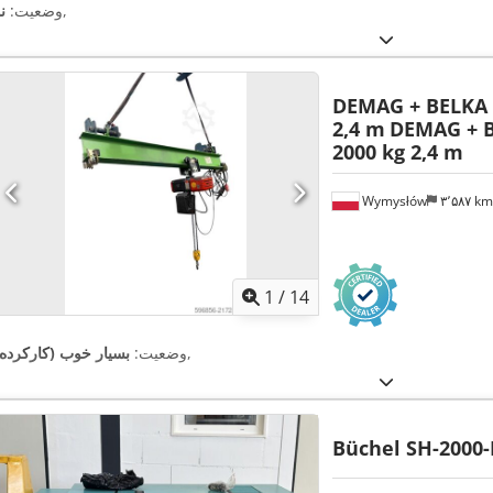
,
وضعیت:
ن
DEMAG + BELKA 
2,4 m
DEMAG + 
2000 kg 2,4 m
Wymysłów
۳٬۵۸۷ k
1
/
14
,
وضعیت:
بسیار خوب (کارکرده)
Büchel SH-2000