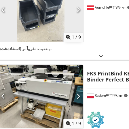
Aumühle
۳٬۷۴۶ km
1
/
9
,
وضعیت:
تقریباً نو (استفاده‌شده
FKS PrintBind K
Binder
Perfect 
Radom
۳٬۳۷۸ km
1
/
9