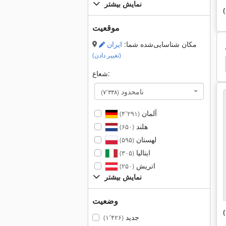
نمایش بیشتر
موقعیت
مکان شناسایی‌شده شما:
ایران
(تغییر دادن)
orf
Altendorf F45
Koelle F45
Scm Si 3200
شعاع:
نامحدود
(۷٬۳۳۸)
آلمان
(۴٬۲۹۱)
هلند
(۶۵۰)
لهستان
(۵۹۵)
ایتالیا
(۳۰۵)
اتریش
(۲۵۰)
نمایش بیشتر
وضعیت
جدید
(۱٬۴۲۶)