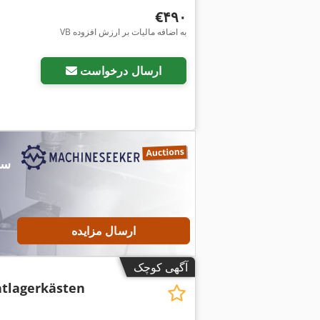
‎€۴۹۰
VB به اضافه مالیات بر ارزش افزوده
ارسال درخواست
ارسال مزایده
آگهی کوچک
htlagerkästen