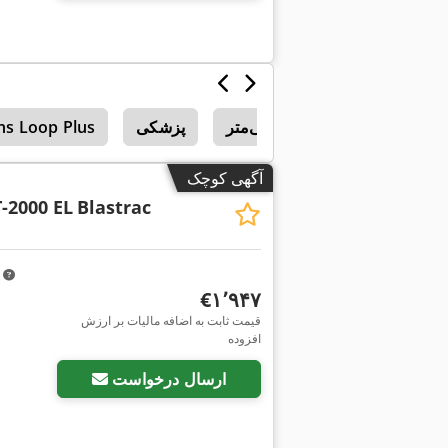
۲۸–۳۳۰۰ میلی‌متر
پزشکی
ins Loop Plus
آگهی کوچک
-2000 EL
Blastrac
m
‎€۱٬۹۴۷
قیمت ثابت به اضافه مالیات بر ارزش
افزوده
ارسال درخواست