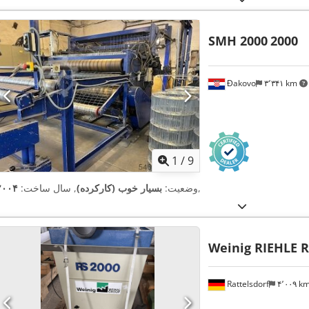
SMH 2000
2000
Đakovo
۳٬۳۴۱ km
1
/
9
,
وضعیت:
بسیار خوب (کارکرده)
, سال ساخت:
۲۰۰۴
Weinig RIEHLE R
Rattelsdorf
۴٬۰۰۹ k