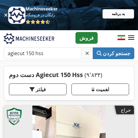
Machineseeker
به برنامه
رایگان در فروشگاه
فروش
جستجو کردن
دست دوم Agiecut 150 Hss
(۹٬۸۳۴)
اهمیت
فیلتر
حراج