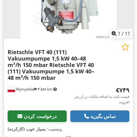
1
/
11
Rietschle VFT 40 (111)
Vakuumpumpe 1,5 kW 40–48
m³/h 150 mbar
Rietschle VFT 40
(111) Vakuumpumpe 1,5 kW 40–
48 m³/h 150 mbar
‎€۷۴۹
Wymysłów
۳٬۵۸۷ km
قیمت ثابت به اضافه مالیات بر ارزش
افزوده
تماس بگیرید
درخواست کردن
,
وضعیت:
بسیار خوب (کارکرده)