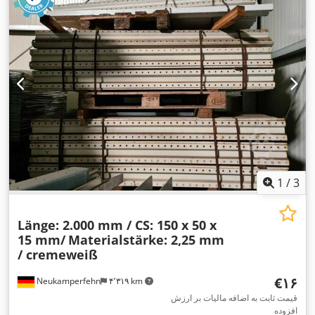
1
/
3
Länge: 2.000 mm / CS: 150 x 50 x
15 mm/
Materialstärke: 2,25 mm
/ cremeweiß
‎€۱۶
Neukamperfehn
۴٬۳۱۹ km
قیمت ثابت به اضافه مالیات بر ارزش
افزوده