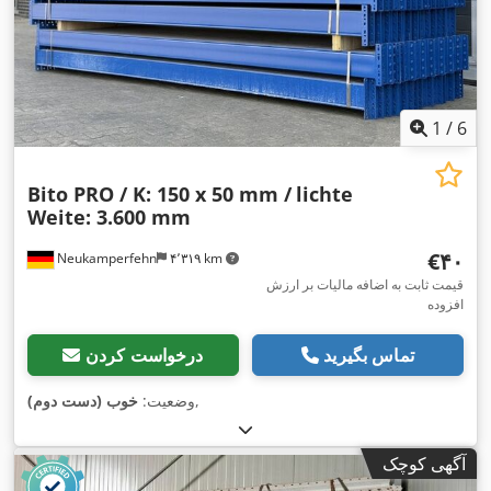
1
/
6
Bito PRO / K: 150 x 50 mm /
lichte
Weite: 3.600 mm
‎€۴۰
Neukamperfehn
۴٬۳۱۹ km
قیمت ثابت به اضافه مالیات بر ارزش
افزوده
تماس بگیرید
درخواست کردن
,
وضعیت:
خوب (دست دوم)
آگهی کوچک