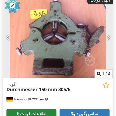
1
/
4
گودی
Durchmesser 150 mm
305/6
Tönisvorst
۴٬۳۴۴ km
تماس بگیرید
اطلاعات قیمت