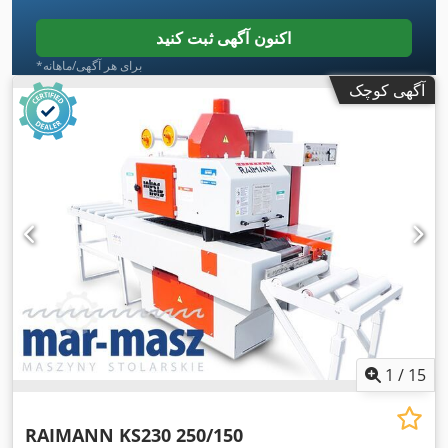
اکنون آگهی ثبت کنید
*برای هر آگهی/ماهانه
آگهی کوچک
1
/
15
RAIMANN KS230 250/150