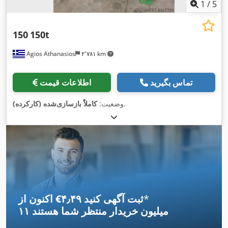
1
/
5
150
150t
Agios Athanasios
۲٬۷۸۱ km
تماس بگیرید
اطلاعات قیمت
,
وضعیت:
کاملاً بازسازی‌شده (کارکرده)
*
اکنون از ‎€۴٫۴۹ ثبت آگهی کنید
۱۱ میلیون خریدار
منتظر شما هستند