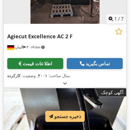
1
/
7
Agiecut
Excellence AC 2 F
۴٬۰۶۹ km
آلمان
تماس بگیرید
اطلاعات قیمت
,
سال ساخت:
۲۰۰۱
, وضعیت:
کارکرده
آگهی کوچک
ذخیره جستجو