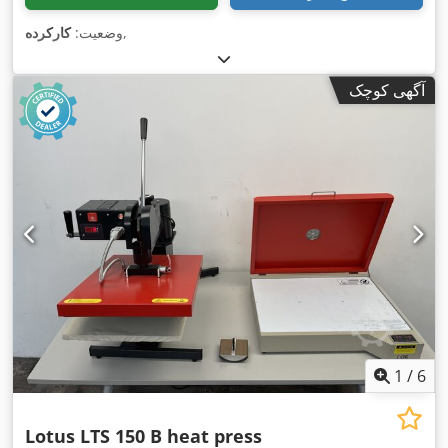
,
وضعیت:
کارکرده
آگهی کوچک
1
/
6
Lotus LTS 150 B heat press