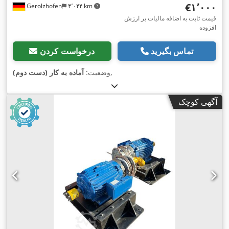
‎€۱٬۰۰۰
Gerolzhofen
۴٬۰۴۴ km
قیمت ثابت به اضافه مالیات بر ارزش
افزوده
تماس بگیرید
درخواست کردن
,
وضعیت:
آماده به کار (دست دوم)
آگهی کوچک