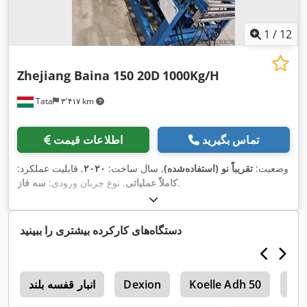
1
/
12
Zhejiang Baina 150 20D
1000Kg/H
Tata
۳٬۴۱۷ km
تماس بگیرید
اطلاعات قیمت
وضعیت:
تقریباً نو (استفاده‌شده)
, سال ساخت:
۲۰۲۰
, قابلیت عملکرد:
,
کاملاً عملیاتی
, نوع جریان ورودی:
سه فاز
دستگاه‌های کارکرده بیشتری را ببینید
Ma
Koelle Adh 50
Dexion
انبار قفسه بلند
t