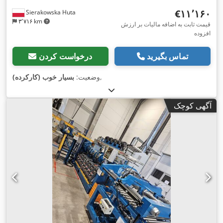
‎€۱۱٬۱۶۰
Sierakowska Huta
۳٬۷۱۶ km
قیمت ثابت به اضافه مالیات بر ارزش
افزوده
تماس بگیرید
درخواست کردن
,
وضعیت:
بسیار خوب (کارکرده)
آگهی کوچک