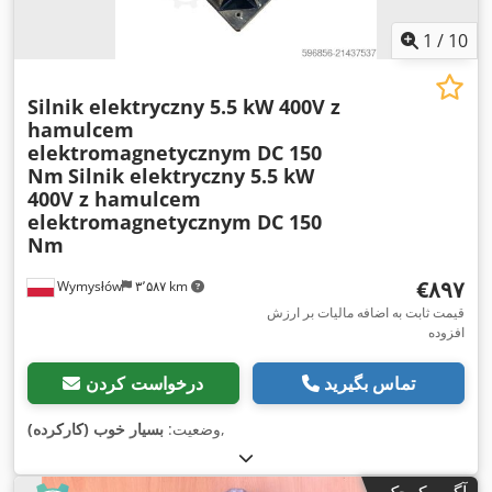
1
/
10
Silnik elektryczny 5.5 kW 400V z
hamulcem
elektromagnetycznym DC 150
Nm
Silnik elektryczny 5.5 kW
400V z hamulcem
elektromagnetycznym DC 150
Nm
‎€۸۹۷
Wymysłów
۳٬۵۸۷ km
قیمت ثابت به اضافه مالیات بر ارزش
افزوده
تماس بگیرید
درخواست کردن
,
وضعیت:
بسیار خوب (کارکرده)
آگهی کوچک