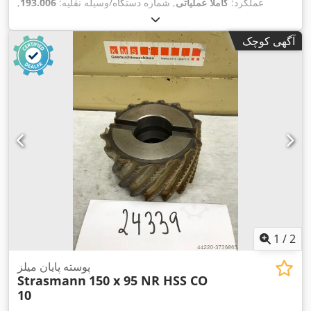
عملکرد:
کاملاً عملیاتی
, شماره دستگاه/وسیله نقلیه:
193.006
,
, مسافت حرکت محور Y:
۳۵۰ میلی‌متر
مسافت جابجایی محور X:
۲۵۶ میلی‌متر
, قطر سیم
, مسافت حرکت محور Z:
۲۵۰ میلی‌متر
آگهی کوچک
AGIEVISION / AGIE HSS-
, مدل کنترلر:
(حداکثر):
۰٫۳۳ میلی‌متر
Steuerung
,
1
/
2
پوسته پایان میلز
Strasmann
150 x 95 NR HSS CO
10