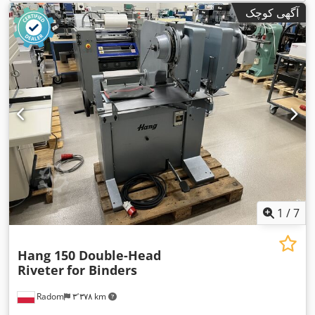
آگهی کوچک
1
/
7
Hang 150 Double-Head
Riveter
for Binders
Radom
۳٬۳۷۸ km