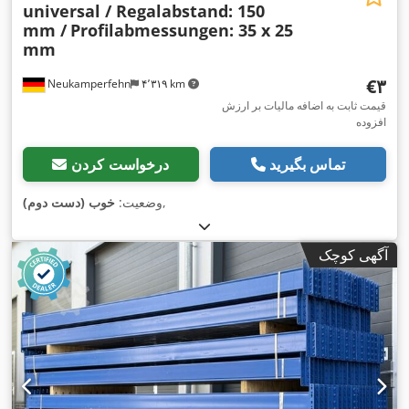
universal / Regalabstand: 150
mm /
Profilabmessungen: 35 x 25
mm
‎€۳
Neukamperfehn
۴٬۳۱۹ km
قیمت ثابت به اضافه مالیات بر ارزش
افزوده
تماس بگیرید
درخواست کردن
,
وضعیت:
خوب (دست دوم)
آگهی کوچک