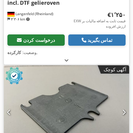
incl.
DTF gelieroven
‎€۱٬۲۵۰
Langenfeld (Rheinland)
۴٬۳۰۶ km
EXW قیمت ثابت به اضافه مالیات بر
ارزش افزوده
تماس بگیرید
درخواست کردن
,
وضعیت:
کارکرده
آگهی کوچک