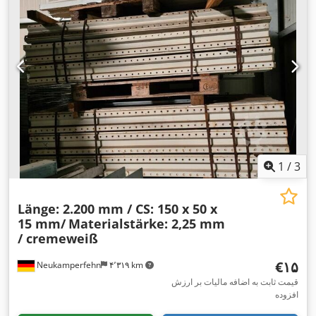
1
/
3
Länge: 2.200 mm / CS: 150 x 50 x
15 mm/
Materialstärke: 2,25 mm
/ cremeweiß
‎€۱۵
Neukamperfehn
۴٬۳۱۹ km
قیمت ثابت به اضافه مالیات بر ارزش
افزوده