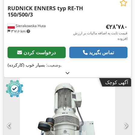
RUDNICK ENNERS typ RE-TH
150/500/3
‎€۲۸٬۷۸۰
Sierakowska Huta
۳٬۷۱۶ km
قیمت ثابت به اضافه مالیات بر ارزش
افزوده
تماس بگیرید
درخواست کردن
,
وضعیت:
بسیار خوب (کارکرده)
آگهی کوچک