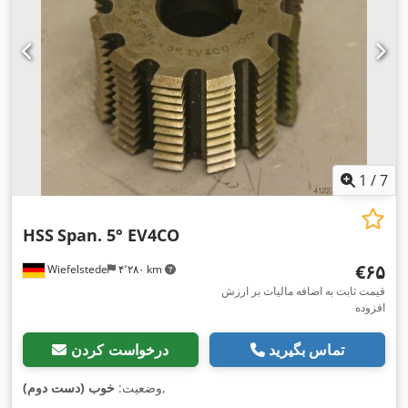
1
/
7
HSS
Span. 5° EV4CO
‎€۶۵
Wiefelstede
۴٬۲۸۰ km
قیمت ثابت به اضافه مالیات بر ارزش
افزوده
تماس بگیرید
درخواست کردن
,
وضعیت:
خوب (دست دوم)