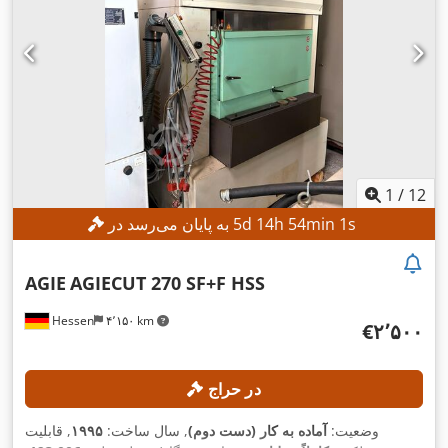
1
/
12
s
59
min
53
h
14
d
5
به پایان می‌رسد در
AGIE
AGIECUT 270 SF+F HSS
Hessen
۴٬۱۵۰ km
‎€۲٬۵۰۰
در حراج
وضعیت:
آماده به کار (دست دوم)
, سال ساخت:
۱۹۹۵
, قابلیت