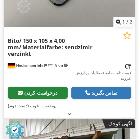
1
/
2
Bito/ 150 x 105 x 4,00
mm/
Materialfarbe: sendzimir
verzinkt
‎€۳
Neukamperfehn
۴٬۳۱۹ km
قیمت ثابت به اضافه مالیات بر ارزش
افزوده
تماس بگیرید
درخواست کردن
,
وضعیت:
خوب (دست دوم)
آگهی کوچک