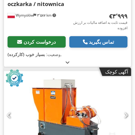
oczkarka / nitownica
‎€۳٬۹۹۹
Wymysłów
۳٬۵۸۷ km
قیمت ثابت به اضافه مالیات بر ارزش
افزوده
تماس بگیرید
درخواست کردن
,
وضعیت:
بسیار خوب (کارکرده)
آگهی کوچک