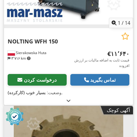
1
/
14
NOLTING WFH 150
‎€۱۱٬۶۴۰
Sierakowska Huta
۳٬۷۱۶ km
قیمت ثابت به اضافه مالیات بر ارزش
افزوده
تماس بگیرید
درخواست کردن
,
وضعیت:
بسیار خوب (کارکرده)
آگهی کوچک