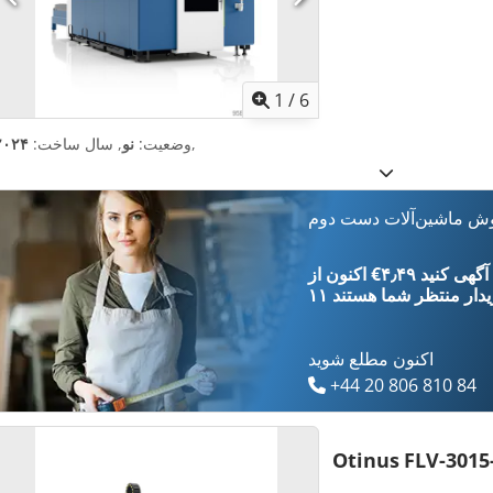
1
/
6
,
وضعیت:
نو
, سال ساخت:
۲۰۲۴
وش ماشین‌آلات دست دوم
‎€۴٫۴۹ ثبت آگهی کنید
یدار
منتظر شما هستند
اکنون مطلع شوید
+44 20 806 810 84
Otinus
FLV-3015