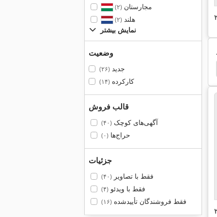
مجارستان
(۲)
هلند
(۲)
نمایش بیشتر
وضعیت
Protec Boxer 111
Ganner Protec
Siegmund
جدید
(۲۶)
کارکرده
(۱۴)
قالب فروش
آگهی‌های کوچک
(۴۰)
حراج‌ها
(۰)
جزئیات
فقط با تصاویر
(۴۰)
فقط با ویدئو
(۴)
فقط فروشندگان تأییدشده
(۱۶)