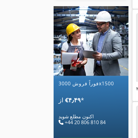
فوراً فروش 3000x1500
*
‎€۴٫۴۹
از
اکنون مطلع شوید
+44 20 806 810 84