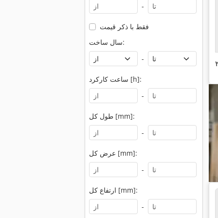
-
فقط با ذکر قیمت
سال ساخت:
-
ساعت کارکرد [h]:
-
طول کل [mm]:
-
عرض کل [mm]:
-
ارتفاع کل [mm]:
-