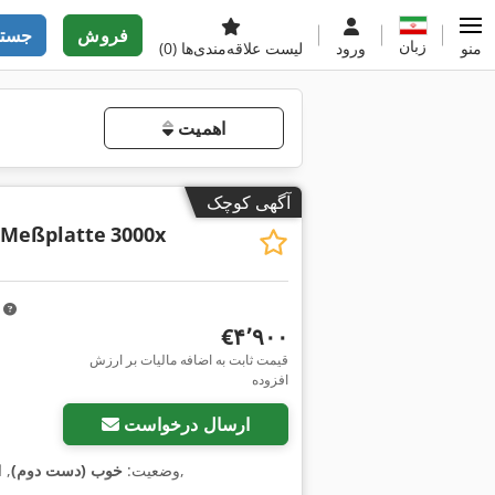
فروش
جستج
زبان
منو
ورود
لیست علاقه‌مندی‌ها
(0)
اهمیت
آگهی کوچک
,Meßplatte
3000x
m
‎€۴٬۹۰۰
قیمت ثابت به اضافه مالیات بر ارزش
افزوده
ارسال درخواست
,
وضعیت:
خوب (دست دوم)
, 