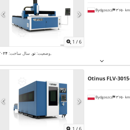
Bydgoszcz
۳٬۶۵۰ k
1
/
6
,
وضعیت:
نو
, سال ساخت:
۲۰۲۴
Otinus
FLV-3015
Bydgoszcz
۳٬۶۵۰ k
1
/
6