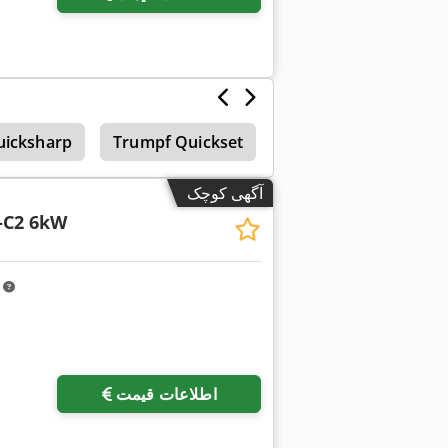
uicksharp
Trumpf Quickset
Trumpf 2530
آگهی کوچک
-C2 6kW
m
اطلاعات قیمت