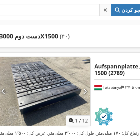
و کردن
دست دوم 3000X1500
(۴۰)
Aufspannplatte
1500 (2789)
Tatabánya
۳٬۴۰۵ k
1
/
12
ارتفاع کل:
۱۷۰ میلی‌متر
, طول کل:
۳٬۰۰۰ میلی‌متر
, عرض کل:
۱٬۵۰۰ میلی‌متر