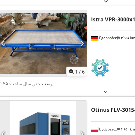
Istra
VPR-3000x1
Egenhofen
۳٬۹۵۱ k
1
/
6
,
وضعیت:
نو
, سال ساخت:
۲۰۲۵
Otinus
FLV-3015
Bydgoszcz
۳٬۶۵۰ k