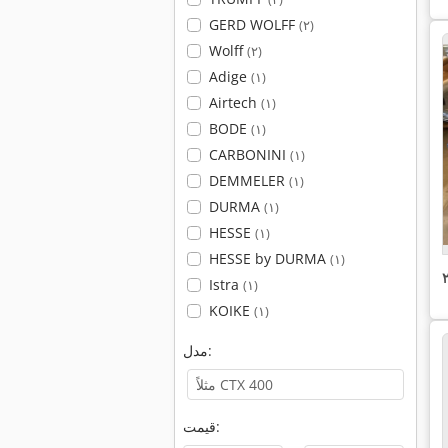
GERD WOLFF
(۲)
Wolff
(۲)
Adige
(۱)
Airtech
(۱)
BODE
(۱)
CARBONINI
(۱)
DEMMELER
(۱)
DURMA
(۱)
HESSE
(۱)
HESSE by DURMA
(۱)
Istra
(۱)
KOIKE
(۱)
مدل:
قیمت: