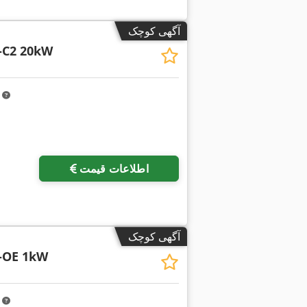
آگهی کوچک
-C2 20kW
m
اطلاعات قیمت
آگهی کوچک
-OE 1kW
m