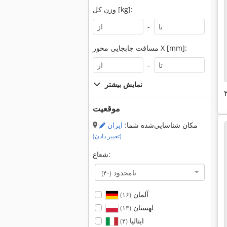
وزن کل [kg]:
-
مسافت جابجایی محور X [mm]:
-
نمایش بیشتر
موقعیت
مکان شناسایی‌شده شما:
ایران
(تغییر دادن)
شعاع:
نامحدود
(۴۰)
آلمان
(۱۶)
لهستان
(۱۳)
ایتالیا
(۴)