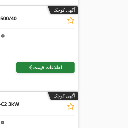
آگهی کوچک
500/40
m
اطلاعات قیمت
آگهی کوچک
-C2 3kW
m