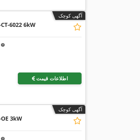
آگهی کوچک
-CT-6022 6kW
m
اطلاعات قیمت
آگهی کوچک
-OE 3kW
m