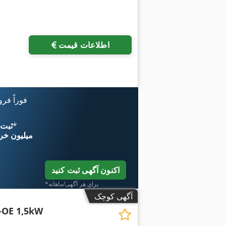
اطلاعات قیمت
فوراً فر
*
اکنون از 
۱۱ میلیون خر
اکنون آگهی ثبت کنید
*برای هر آگهی/ماهانه
آگهی کوچک
-OE 1,5kW