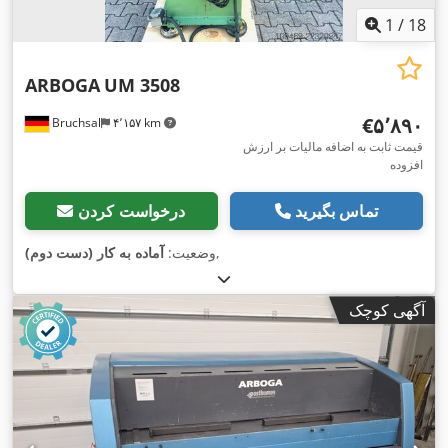
1
/
18
ARBOGA
UM 3508
‎€۵٬۸۹۰
Bruchsal
۴٬۱۵۷ km
قیمت ثابت به اضافه مالیات بر ارزش
افزوده
تماس بگیرید
درخواست کردن
,
وضعیت:
آماده به کار (دست دوم)
آگهی کوچک