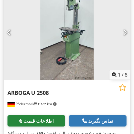
1
/
8
ARBOGA
U 2508
Rödermark
۴٬۱۵۳ km
تماس بگیرید
اطلاعات قیمت
وضعیت:
خوب (دست دوم)
, سال ساخت:
۱۹۹۰
, شماره دستگاه/