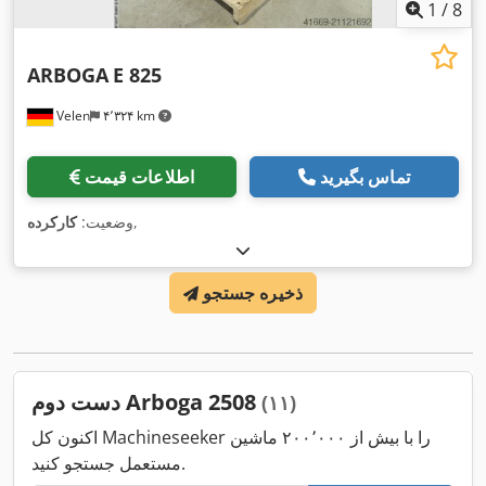
1
/
8
ARBOGA
E 825
Velen
۴٬۳۲۴ km
تماس بگیرید
اطلاعات قیمت
,
وضعیت:
کارکرده
ذخیره جستجو
دست دوم Arboga 2508
(۱۱)
اکنون کل Machineseeker را با بیش از ۲۰۰٬۰۰۰ ماشین
مستعمل جستجو کنید.