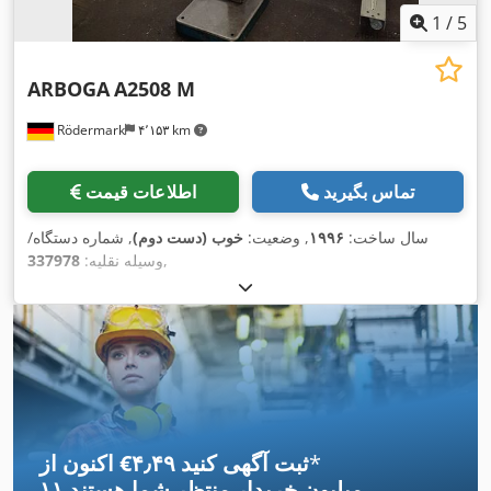
1
/
5
ARBOGA
A2508 M
Rödermark
۴٬۱۵۳ km
تماس بگیرید
اطلاعات قیمت
سال ساخت:
۱۹۹۶
, وضعیت:
خوب (دست دوم)
, شماره دستگاه/
,
وسیله نقلیه:
337978
*
اکنون از ‎€۴٫۴۹ ثبت آگهی کنید
۱۱ میلیون خریدار
منتظر شما هستند