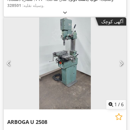
,
وسیله نقلیه:
328501
آگهی کوچک
1
/
6
ARBOGA
U 2508