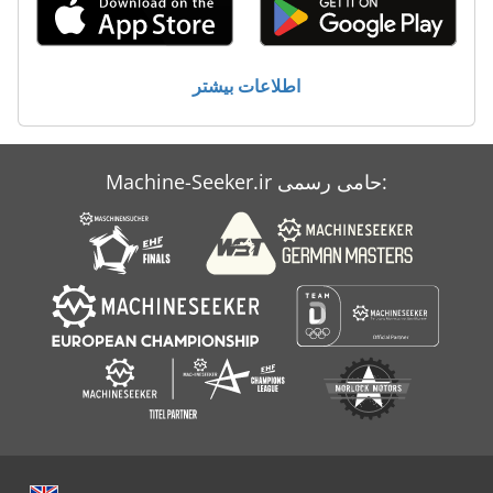
Hbs 470
Hegner Hdb 200
اطلاعات بیشتر
Makino A 77
Migatronic 273 I
Machine-Seeker.ir حامی رسمی:
Phw 2506
Thaler Kl 351 A