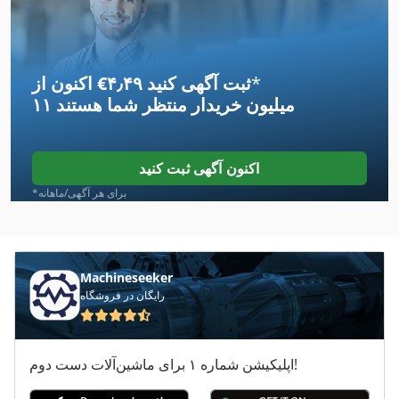
Arburg 221
Arburg 221 55 250
*
اکنون از ‎€۴٫۴۹ ثبت آگهی کنید
Arburg 270 M
۱۱ میلیون خریدار
منتظر شما هستند
Arburg 305
Arburg 420
اکنون آگهی ثبت کنید
Arburg A 220 90 350 Art 585
*برای هر آگهی/ماهانه
Arburg A 221 75 350 Art 617
Arburg A 270 C 500 100 Art 592
Machineseeker
رایگان در فروشگاه
Arcos Mag 230
Bds Mab 485
اپلیکیشن شماره ۱ برای ماشین‌آلات دست دوم!
Erba