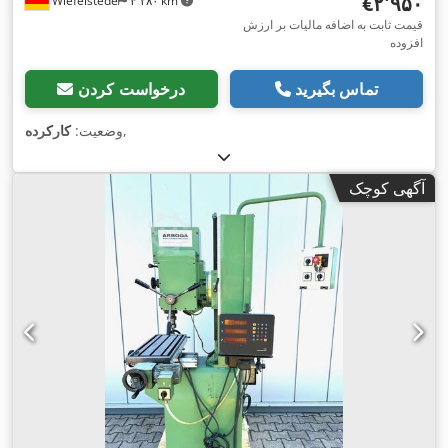
‎€۲٬۹۵۰
Wiefelstede
۴٬۲۸۰ km
قیمت ثابت به اضافه مالیات بر ارزش
افزوده
تماس بگیرید
درخواست کردن
,
وضعیت:
کارکرده
آگهی کوچک