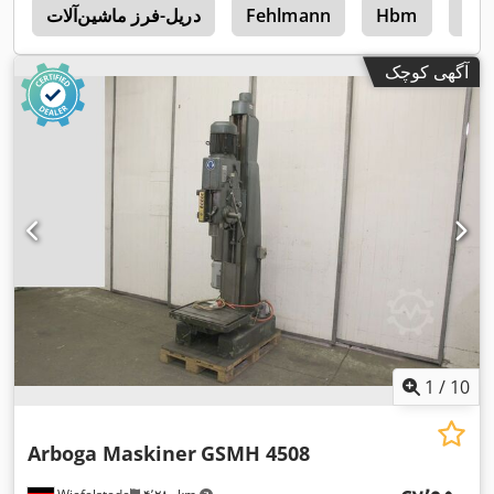
Hb
Hbm
Fehlmann
دریل-فرز ماشین‌آلات
n
آگهی کوچک
1
/
10
Arboga Maskiner
GSMH 4508