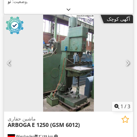
,
وضعیت:
نو
آگهی کوچک
1
/
3
ماشین حفاری
ARBOGA
E 1250 (GSM 6012)
Wiesbaden
۴٬۱۹۹ km