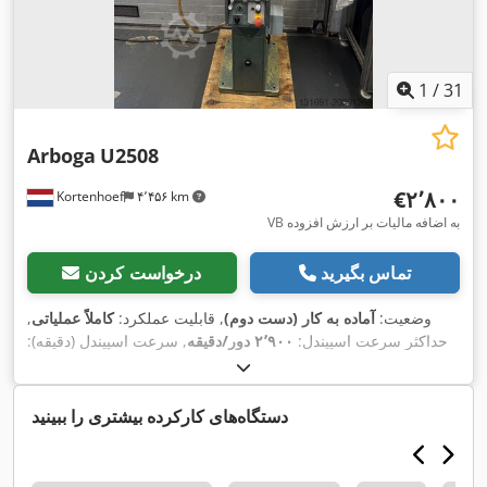
1
/
31
Arboga
U2508
‎€۲٬۸۰۰
Kortenhoef
۴٬۴۵۶ km
VB به اضافه مالیات بر ارزش افزوده
تماس بگیرید
درخواست کردن
وضعیت:
آماده به کار (دست دوم)
, قابلیت عملکرد:
کاملاً عملیاتی
,
حداکثر سرعت اسپیندل:
۲٬۹۰۰ دور/دقیقه
, سرعت اسپیندل (دقیقه):
۱۰۰ دور/دقیقه
, ارتفاع کل:
۱٬۷۰۰ میلی‌متر
, طول کل:
۱٬۰۰۰
میلی‌متر
, عرض کل:
۷۵۰ میلی‌متر
, حداکثر سرعت چرخش:
۲٬۹۰۰
, پایه اسپیندل:
دور/دقیقه
, سرعت چرخش (دقیقه):
۱۰۰ دور/دقیقه
دستگاه‌های کارکرده بیشتری را ببینید
, نوع جریان ورودی:
سه فاز
, وزن کل:
۲۶۰ کیلوگرم
, طول میز:
MK 3
,
۵۶۰ میلی‌متر
, عرض میز:
۲۵۰ میلی‌متر