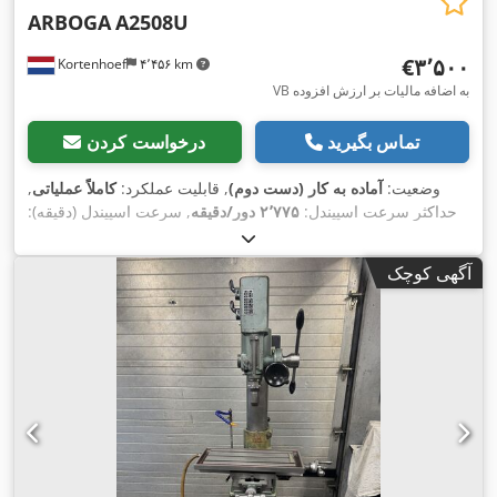
ARBOGA
A2508U
‎€۳٬۵۰۰
Kortenhoef
۴٬۴۵۶ km
VB به اضافه مالیات بر ارزش افزوده
تماس بگیرید
درخواست کردن
وضعیت:
آماده به کار (دست دوم)
, قابلیت عملکرد:
کاملاً عملیاتی
,
حداکثر سرعت اسپیندل:
۲٬۷۷۵ دور/دقیقه
, سرعت اسپیندل (دقیقه):
, نوع جریان ورودی:
سه فاز
,
MK 3
, پایه اسپیندل:
۱۰۰ دور/دقیقه
طول کل:
۱٬۰۰۰ میلی‌متر
, ارتفاع کل:
۱٬۷۰۰ میلی‌متر
, عرض کل:
آگهی کوچک
,
۷۵۰ میلی‌متر
, طول میز:
۵۸۰ میلی‌متر
, عمق حفاری:
۱۳۰ میلی‌متر