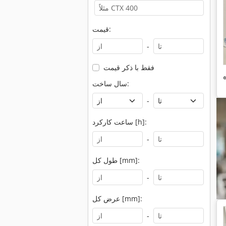
قیمت:
-
فقط با ذکر قیمت
سال ساخت:
-
ساعت کارکرد [h]:
-
طول کل [mm]:
-
عرض کل [mm]:
-