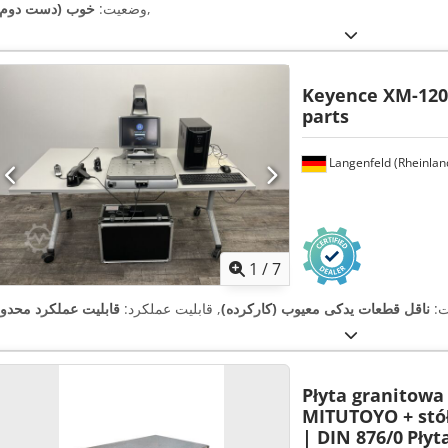
,
وضعیت:
خوب (دست دوم)
Keyence XM-120
parts
Langenfeld (Rheinlan
1
/
7
ت:
ناقل قطعات یدکی معیوب (کارکرده)
, قابلیت عملکرد:
قابلیت عملکرد محدود
Płyta granitow
MITUTOYO + stół
| DIN 876/0
Płyt