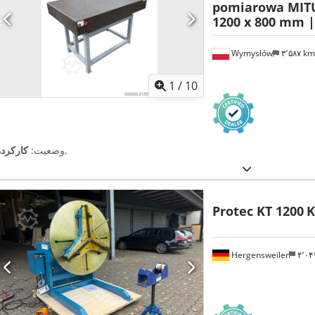
pomiarowa MITU
1200 x 800 mm |
Wymysłów
۳٬۵۸۷ k
1
/
10
,
وضعیت:
کارکرده
Protec KT 1200
K
Hergensweiler
۴٬۰