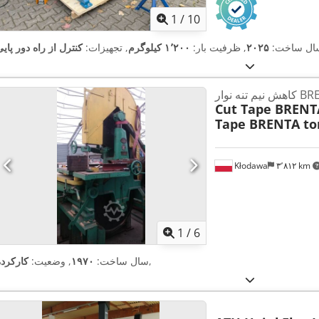
1
/
10
سال ساخت:
۲۰۲۵
, ظرفیت بار:
۱٬۲۰۰ کیلوگرم
, تجهیزات:
کنترل از راه دور پای
BRENTA 1
Cut Tape BRENTA
Tape BRENTA to
Kłodawa
۳٬۸۱۲ km
1
/
6
,
سال ساخت:
۱۹۷۰
, وضعیت:
کارکرده