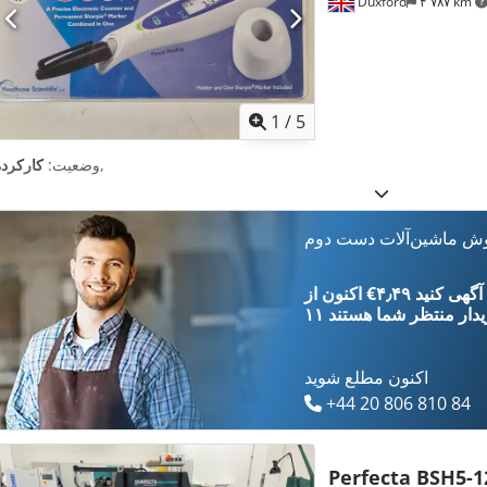
Duxford
۴٬۷۸۷ km
1
/
5
,
وضعیت:
کارکرده
وش ماشین‌آلات دست دوم
‎€۴٫۴۹ ثبت آگهی کنید
یدار
منتظر شما هستند
اکنون مطلع شوید
+44 20 806 810 84
Perfecta BSH5-1