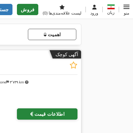
فروش
جستج
زبان
منو
ورود
لیست علاقه‌مندی‌ها
(0)
اهمیت
آگهی کوچک
sone
۳٬۷۳۹ km
اطلاعات قیمت