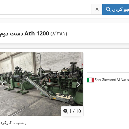
و کردن
دست دوم Ath 1200
(۸٬۳۸۱)
San Giovanni Al Nati
1
/
10
,
وضعیت:
کارکرده