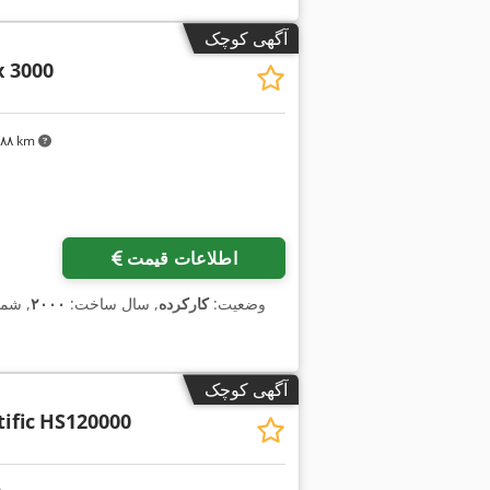
آگهی کوچک
x 3000
٬۲۸۸ km
اطلاعات قیمت
وضعیت:
کارکرده
, سال ساخت:
۲۰۰۰
, شما
آگهی کوچک
ific
HS120000