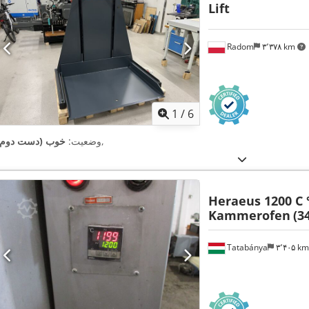
Lift
Radom
۳٬۳۷۸ km
1
/
6
,
وضعیت:
خوب (دست دوم)
Heraeus 1200 C 
Kammerofen
(3
Tatabánya
۳٬۴۰۵ k