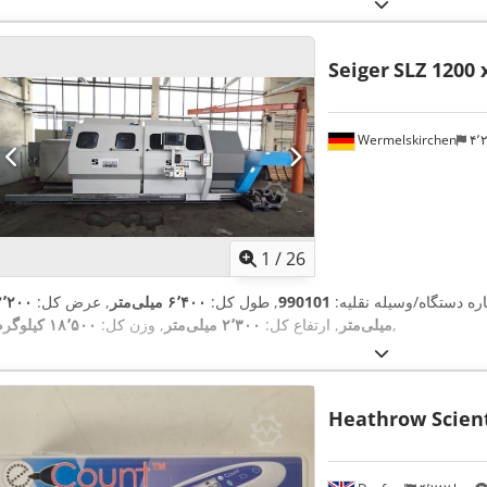
Seiger
SLZ 1200 
Wermelskirchen
۴
1
/
26
ره دستگاه/وسیله نقلیه:
990101
, طول کل:
۶٬۴۰۰ میلی‌متر
, عرض کل:
۲٬۲۰۰
,
میلی‌متر
, ارتفاع کل:
۲٬۳۰۰ میلی‌متر
, وزن کل:
۱۸٬۵۰۰ کیلوگرم
Heathrow Scient