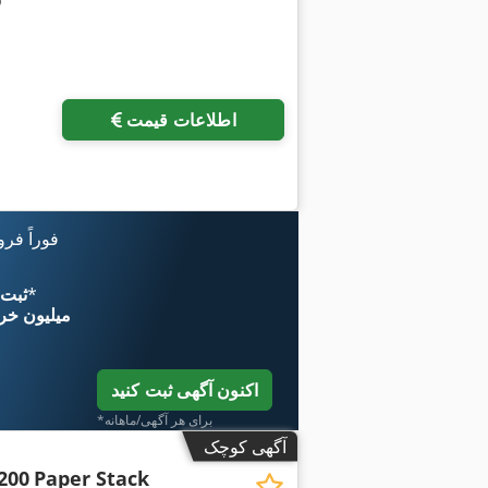
اطلاعات قیمت
فوراً فر
*
اکنون از 
۱۱ میلیون خر
اکنون آگهی ثبت کنید
*برای هر آگهی/ماهانه
آگهی کوچک
200
Paper Stack