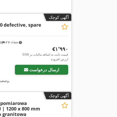
آگهی کوچک
0
defective, spare
d)
۴٬۳۰۶ km
‎€۱٬۹۹۰
EXW قیمت ثابت به اضافه مالیات بر
ارزش افزوده
ارسال درخواست
,
وضعی
آگهی کوچک
a pomiarowa
 | 1200 x 800 mm
a granitowa