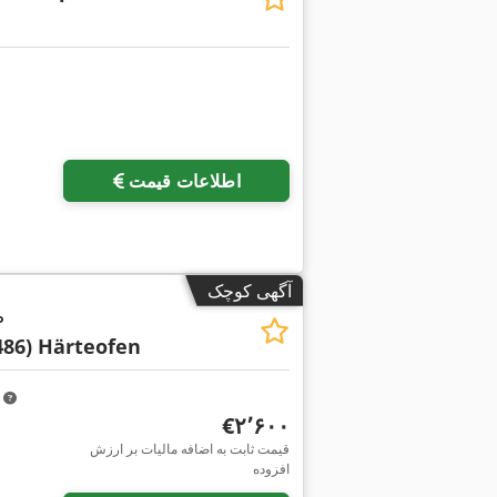
اطلاعات قیمت
آگهی کوچک
°
486) Härteofen
m
‎€۲٬۶۰۰
قیمت ثابت به اضافه مالیات بر ارزش
افزوده