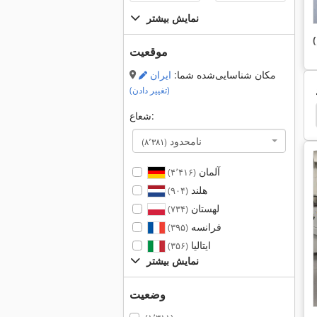
نمایش بیشتر
موقعیت
مکان شناسایی‌شده شما:
ایران
(تغییر دادن)
Holzmann Abs 2480
Locatelli
ابزار Woodturning
شعاع:
نامحدود
(۸٬۳۸۱)
آلمان
(۴٬۴۱۶)
هلند
(۹۰۴)
لهستان
(۷۳۴)
فرانسه
(۳۹۵)
ایتالیا
(۳۵۶)
نمایش بیشتر
وضعیت