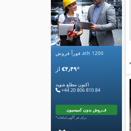
فوراً فروش ath 1200
*
‎€۴٫۴۹
از
اکنون مطلع شوید
+44 20 806 810 84
فروش بدون کمیسیون
*برای هر آگهی/ماهانه