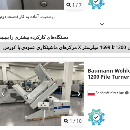
1
/
7
,
وضعیت:
آماده به کار (دست دوم)
دستگاه‌های کارکرده بیشتری را ببینید
رس X بین 1200 تا 1699 میلی‌متر
Baumann Wohle
1200
Pile Turner
Radom
۳٬۳۷۸ km
1
/
10