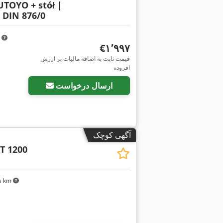
TOYO + stół |
 DIN 876/0
m
‎€۱٬۹۹۷
قیمت ثابت به اضافه مالیات بر ارزش
افزوده
ارسال درخواست
آگهی کوچک
T 1200
۴۱ km