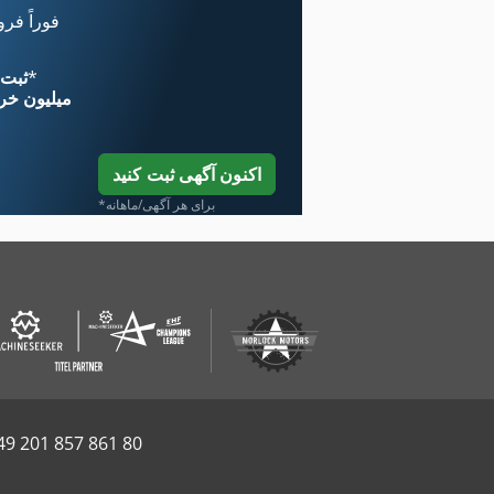
فوراً فر
*
اکنون از 
۱۱ میلیون خر
اکنون آگهی ثبت کنید
*برای هر آگهی/ماهانه
49 201 857 861 80