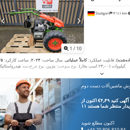
Stuttgart
۴٬۱۱۱ km
1
/
10
اده‌شده)
, قابلیت عملکرد:
کاملاً عملیاتی
, سال ساخت:
۲۰۲۴
, ساعت کارکرد:
,
کیلووات (۲۳٫۰۰ اسب بخار)
, نوع سوخت:
بنزین
, نوع چرخ‌دنده:
هیدرواستاتیک
وش ماشین‌آلات دست دوم
‎€۴٫۴۹ ثبت آگهی کنید
یدار
منتظر شما هستند
اکنون مطلع شوید
+44 20 806 810 84