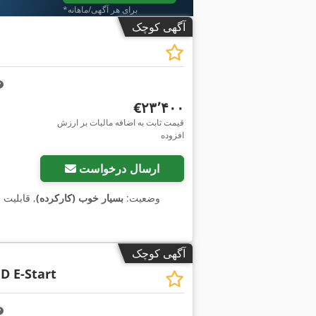
*برای هر آگهی/ماهانه
آگهی کوچک
‎€۲۳٬۴۰۰
قیمت ثابت به اضافه مالیات بر ارزش
افزوده
ارسال درخواست
وضعیت:
بسیار خوب (کارکرده)
, قابلیت 
آگهی کوچک
 D E-Start