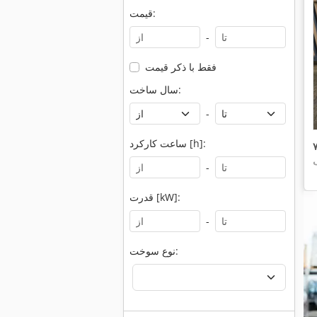
قیمت:
-
فقط با ذکر قیمت
سال ساخت:
-
ساعت کارکرد [h]:
-
قدرت [kW]:
-
نوع سوخت: