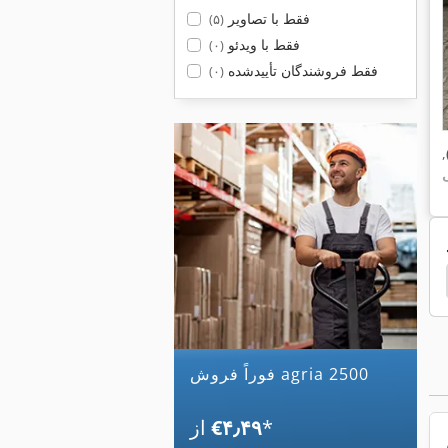
فقط با تصاویر
(۵)
فقط با ویدئو
(۰)
فقط فروشندگان تأییدشده
(۰)
,
gria
Agria 5500 Kl
Agria 5400
Agria 5300
فوراً فروش agria 2500
*
‎€۴٫۴۹
از