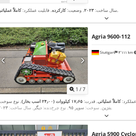
,
سال ساخت:
۲۰۲۳
, وضعیت:
کارکرده
, قابلیت عملکرد:
کاملاً عملیات
Agria
9600-112
Stuttgart
۴٬۱۱۱ km
1
/
7
عملکرد:
کاملاً عملیاتی
, قدرت:
۱۷٫۶۵ کیلووات (۲۴٫۰۰ اسب بخار)
, نوع سوخت:
,
بنزین
, سوخت:
سوپر ۹۵
, نوع چرخ‌دنده:
دیگر
, سال ساخت:
۲۰۲۳
Agria
5900 Cyclo