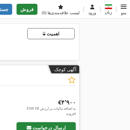
فروش
جستج
زبان
منو
ورود
لیست علاقه‌مندی‌ها
(0)
اهمیت
آگهی کوچک
‎€۴٬۹۰۰
EXW VB به اضافه مالیات بر ارزش
افزوده
درخواست تص
ارسال درخواست