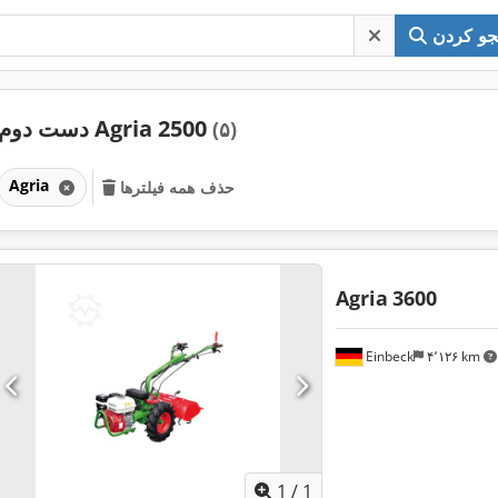
و کردن
دست دوم Agria 2500
(۵)
Agria
حذف همه فیلترها
Agria
3600
Einbeck
۴٬۱۲۶ km
اویر بیشتر
1
/
1