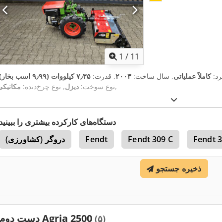
1
/
11
رد:
کاملاً عملیاتی
, سال ساخت:
۲۰۰۳
, قدرت:
۷٫۳۵ کیلووات (۹٫۹۹ اسب بخار)
,
نوع سوخت:
دیزل
, نوع چرخ‌دنده:
مکانیکی
دستگاه‌های کارکرده بیشتری را ببینید
Fendt 
Fendt 309 C
Fendt
دروگر (کشاورزی)
ذخیره جستجو
دست دوم Agria 2500
(۵)