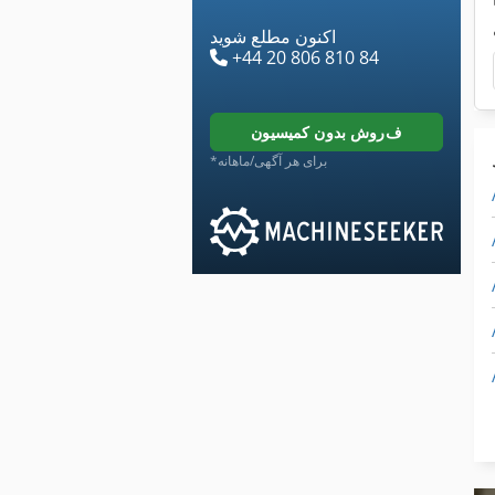
اکنون مطلع شوید
+44 20 806 810 84
فروش بدون کمیسیون
*برای هر آگهی/ماهانه