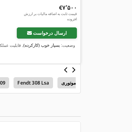
‎€۷٬۵۰۰
قیمت ثابت به اضافه مالیات بر ارزش
افزوده
ارسال درخواست
وضعیت:
بسیار خوب (کارکرده)
, قابلیت عملک
فرزهای موتوری
Fendt 308 Lsa
309