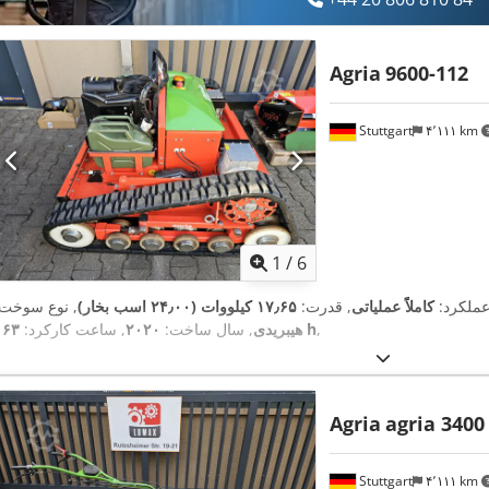
Agria
9600-112
Stuttgart
۴٬۱۱۱ km
1
/
6
عملکرد:
کاملاً عملیاتی
, قدرت:
۱۷٫۶۵ کیلووات (۲۴٫۰۰ اسب بخار)
, نوع سوخت:
,
۱۶۳ h
هیبریدی
, سال ساخت:
۲۰۲۰
, ساعت کارکرد:
Agria
agria 3400
Stuttgart
۴٬۱۱۱ km