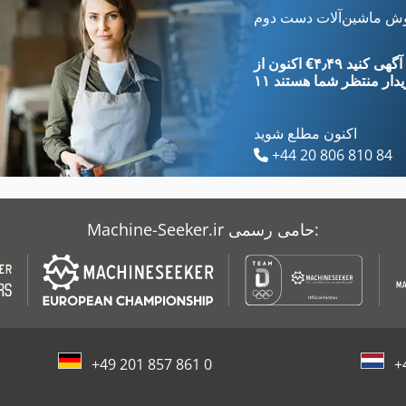
Arburg 221 55 250
Claas Quadrant 2200
وش ماشین‌آلات دست دوم
Arburg A 220 90 350 Art 585
Claas Rollant 250
‎€۴٫۴۹ ثبت آگهی کنید
یدار
منتظر شما هستند
اکنون مطلع شوید
+44 20 806 810 84
Machine-Seeker.ir حامی رسمی:
+49 201 857 861 0
+