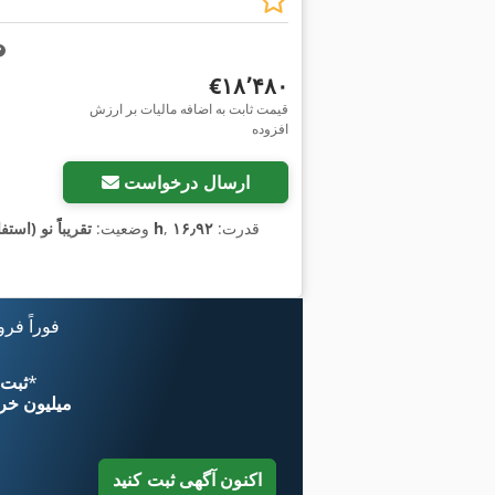
‎€۱۸٬۴۸۰
قیمت ثابت به اضافه مالیات بر ارزش
افزوده
ارسال درخواست
, قدرت:
۱۶٫۹۲
۷۵ h
وضعیت:
تقریباً نو (استف
فوراً فر
*
اکنون از 
۱۱ میلیون خر
اکنون آگهی ثبت کنید