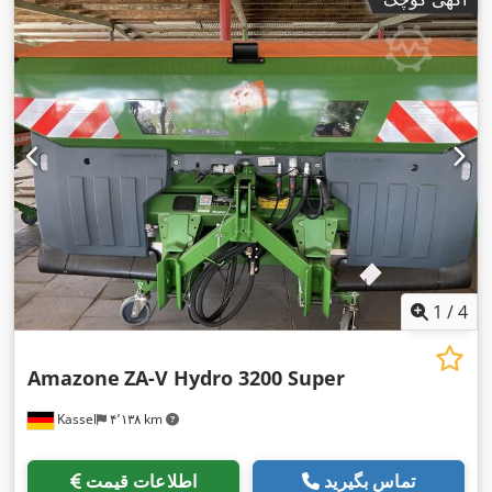
1
/
4
Amazone
ZA-V Hydro 3200 Super
Kassel
۴٬۱۳۸ km
تماس بگیرید
اطلاعات قیمت