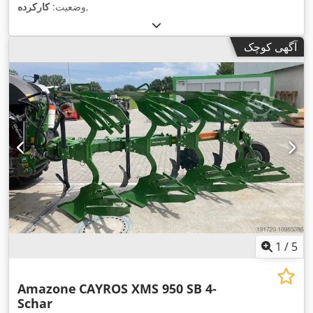
,
وضعیت:
کارکرده
آگهی کوچک
1
/
5
Amazone
CAYROS XMS 950 SB 4-
Schar