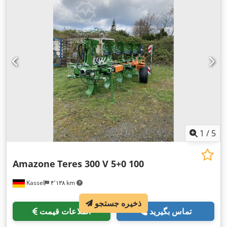
1
/
5
Amazone
Teres 300 V 5+0 100
Kassel
۴٬۱۳۸ km
ذخیره جستجو
تماس بگیرید
اطلاعات قیمت