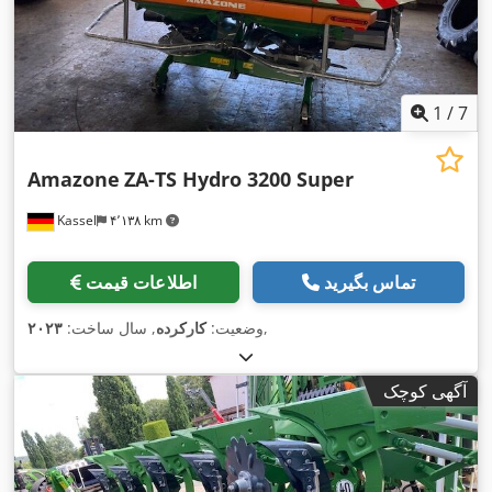
1
/
7
Amazone
ZA-TS Hydro 3200 Super
Kassel
۴٬۱۳۸ km
تماس بگیرید
اطلاعات قیمت
,
وضعیت:
کارکرده
, سال ساخت:
۲۰۲۳
آگهی کوچک