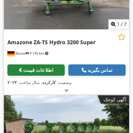
1
/
7
Amazone
ZA-TS Hydro 3200 Super
Kassel
۴٬۱۳۸ km
تماس بگیرید
اطلاعات قیمت
,
وضعیت:
کارکرده
, سال ساخت:
۲۰۲۴
آگهی کوچک