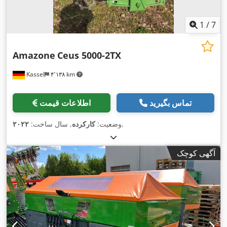
1
/
7
Amazone
Ceus 5000-2TX
Kassel
۴٬۱۳۸ km
تماس بگیرید
اطلاعات قیمت
,
وضعیت:
کارکرده
, سال ساخت:
۲۰۲۲
آگهی کوچک