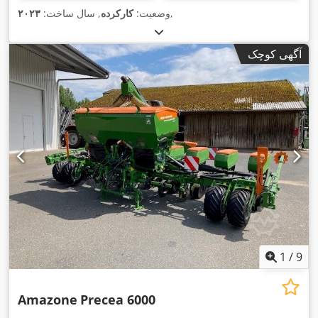
,
وضعیت:
کارکرده
, سال ساخت:
۲۰۲۳
آگهی کوچک
1
/
9
Amazone
Precea 6000