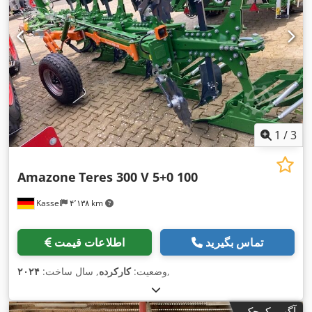
1
/
3
Amazone
Teres 300 V 5+0 100
Kassel
۴٬۱۳۸ km
تماس بگیرید
اطلاعات قیمت
,
وضعیت:
کارکرده
, سال ساخت:
۲۰۲۴
آگهی کوچک