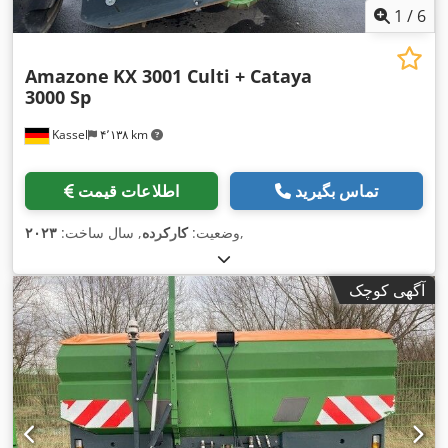
1
/
6
Amazone
KX 3001 Culti + Cataya
3000 Sp
Kassel
۴٬۱۳۸ km
تماس بگیرید
اطلاعات قیمت
,
وضعیت:
کارکرده
, سال ساخت:
۲۰۲۳
آگهی کوچک