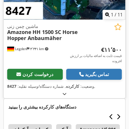
1
/
11
ماشین چمن زنی
Amazone
HH 1500 SC Horse
Hopper Anbaumäher
‎€۱۱٬۵۰۰
Legden
۴٬۳۴۱ km
قیمت ثابت به اضافه مالیات بر ارزش
افزوده
تماس بگیرید
درخواست کردن
,
وضعیت:
کارکرده
, شماره دستگاه/وسیله نقلیه:
8427
دستگاه‌های کارکرده بیشتری را ببینید