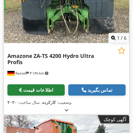
1
/
6
Amazone
ZA-TS 4200 Hydro Ultra
Profis
Kassel
۴٬۱۳۸ km
تماس بگیرید
اطلاعات قیمت
,
وضعیت:
کارکرده
, سال ساخت:
۲۰۲۰
آگهی کوچک