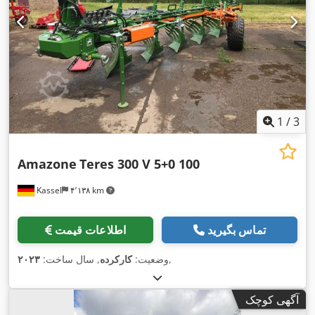
1
/
3
Amazone
Teres 300 V 5+0 100
Kassel
۴٬۱۳۸ km
تماس بگیرید
اطلاعات قیمت
,
وضعیت:
کارکرده
, سال ساخت:
۲۰۲۳
آگهی کوچک