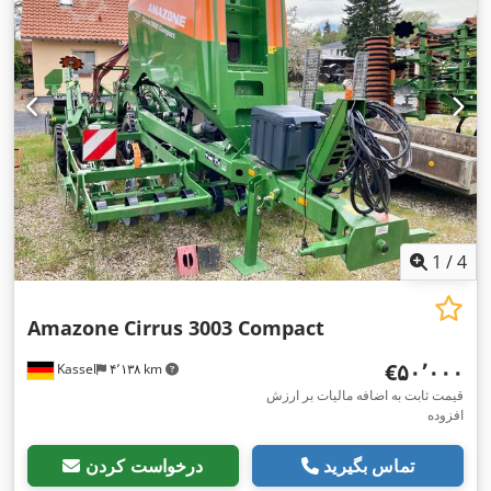
1
/
4
Amazone
Cirrus 3003 Compact
‎€۵۰٬۰۰۰
Kassel
۴٬۱۳۸ km
قیمت ثابت به اضافه مالیات بر ارزش
افزوده
تماس بگیرید
درخواست کردن