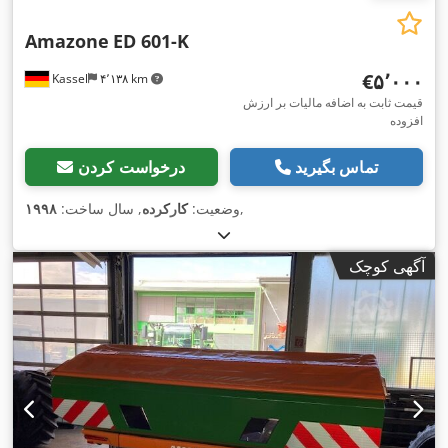
Amazone
ED 601-K
‎€۵٬۰۰۰
Kassel
۴٬۱۳۸ km
قیمت ثابت به اضافه مالیات بر ارزش
افزوده
تماس بگیرید
درخواست کردن
,
وضعیت:
کارکرده
, سال ساخت:
۱۹۹۸
آگهی کوچک