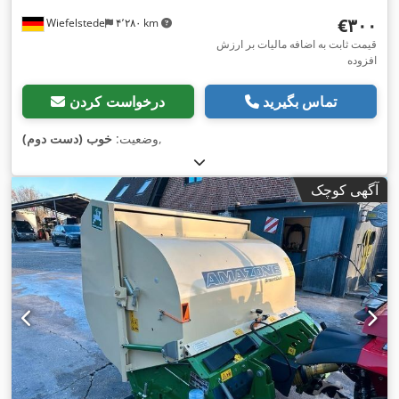
‎€۳۰۰
Wiefelstede
۴٬۲۸۰ km
قیمت ثابت به اضافه مالیات بر ارزش
افزوده
تماس بگیرید
درخواست کردن
,
وضعیت:
خوب (دست دوم)
آگهی کوچک