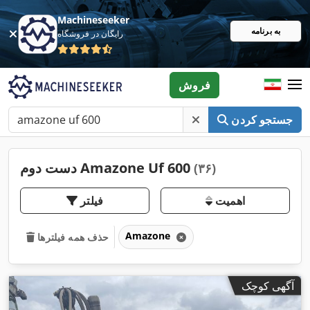
Machineseeker
به برنامه
رایگان در فروشگاه
فروش
جستجو کردن
دست دوم Amazone Uf 600
(۳۶)
اهمیت
فیلتر
Amazone
حذف همه فیلترها
آگهی کوچک