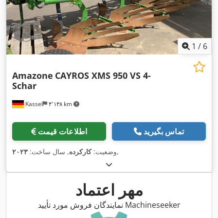
1
/
6
Amazone
CAYROS XMS 950 VS 4-
Schar
Kassel
۴٬۱۳۸ km
تماس بگیرید
اطلاعات قیمت
,
وضعیت:
کارکرده
, سال ساخت:
۲۰۲۳
مهر اعتماد
نمایندگان فروش مورد تأیید Machineseeker