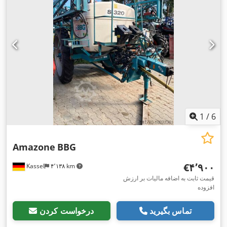
1
/
6
Amazone
BBG
‎€۴٬۹۰۰
Kassel
۴٬۱۳۸ km
قیمت ثابت به اضافه مالیات بر ارزش
افزوده
تماس بگیرید
درخواست کردن