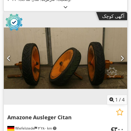
آگهی کوچک
1
/
4
Amazone
Ausleger Citan
‎€۳۰۰
Wiefelstede
۴٬۲۸۰ km