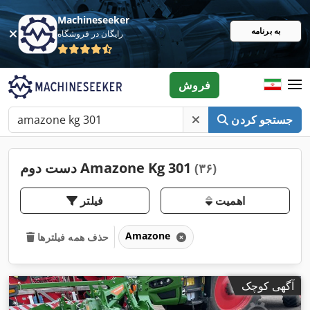
Machineseeker
به برنامه
رایگان در فروشگاه
فروش
جستجو کردن
دست دوم Amazone Kg 301
(۳۶)
اهمیت
فیلتر
Amazone
حذف همه فیلترها
آگهی کوچک