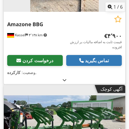
1
/
6
Amazone
BBG
‎€۴٬۹۰۰
Kassel
۴٬۱۳۸ km
قیمت ثابت به اضافه مالیات بر ارزش
افزوده
تماس بگیرید
درخواست کردن
,
وضعیت:
کارکرده
آگهی کوچک