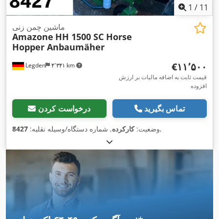
1
/
11
ماشین چمن زنی
Amazone
HH 1500 SC Horse
Hopper Anbaumäher
‎€۱۱٬۵۰۰
Legden
۴٬۳۴۱ km
قیمت ثابت به اضافه مالیات بر ارزش
افزوده
تماس بگیرید
درخواست کردن
,
وضعیت:
کارکرده
, شماره دستگاه/وسیله نقلیه:
8427