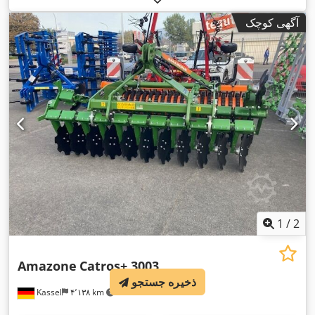
آگهی کوچک
1
/
2
Amazone
Catros+ 3003
ذخیره جستجو
Kassel
۴٬۱۳۸ km