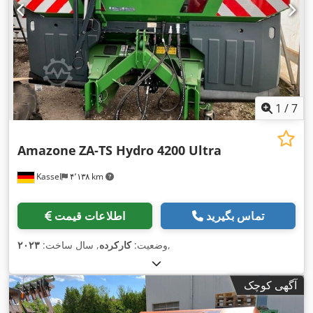
1
/
7
Amazone
ZA-TS Hydro 4200 Ultra
Kassel
۴٬۱۳۸ km
تماس بگیرید
اطلاعات قیمت
,
وضعیت:
کارکرده
, سال ساخت:
۲۰۲۳
آگهی کوچک