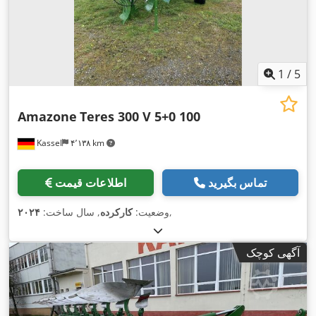
1
/
5
Amazone
Teres 300 V 5+0 100
Kassel
۴٬۱۳۸ km
تماس بگیرید
اطلاعات قیمت
,
وضعیت:
کارکرده
, سال ساخت:
۲۰۲۴
آگهی کوچک