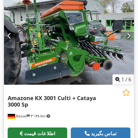
1
/
6
Amazone
KX 3001 Culti + Cataya
3000 Sp
Kassel
۴٬۱۳۸ km
تماس بگیرید
اطلاعات قیمت