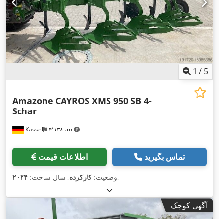
1
/
5
Amazone
CAYROS XMS 950 SB 4-
Schar
Kassel
۴٬۱۳۸ km
تماس بگیرید
اطلاعات قیمت
,
وضعیت:
کارکرده
, سال ساخت:
۲۰۲۴
آگهی کوچک