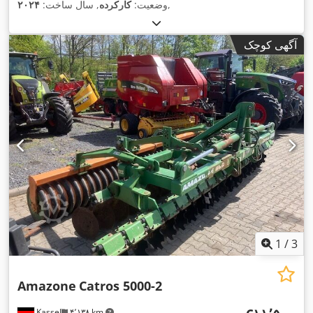
,
وضعیت:
کارکرده
, سال ساخت:
۲۰۲۴
آگهی کوچک
1
/
3
Amazone
Catros 5000-2
Kassel
۴٬۱۳۸ km