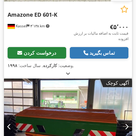
Amazone
ED 601-K
‎€۵٬۰۰۰
Kassel
۴٬۱۳۸ km
قیمت ثابت به اضافه مالیات بر ارزش
افزوده
تماس بگیرید
درخواست کردن
,
وضعیت:
کارکرده
, سال ساخت:
۱۹۹۸
آگهی کوچک