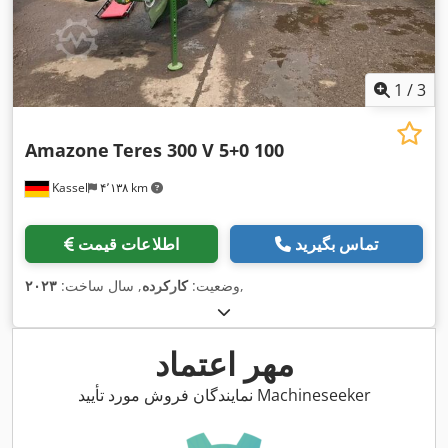
1
/
3
Amazone
Teres 300 V 5+0 100
Kassel
۴٬۱۳۸ km
تماس بگیرید
اطلاعات قیمت
,
وضعیت:
کارکرده
, سال ساخت:
۲۰۲۳
مهر اعتماد
نمایندگان فروش مورد تأیید Machineseeker