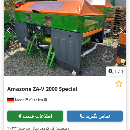
1
/
1
Amazone
ZA-V 2000 Special
Kassel
۴٬۱۳۸ km
تماس بگیرید
اطلاعات قیمت
,
وضعیت:
کارکرده
, سال ساخت:
۲۰۲۳