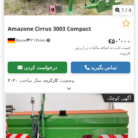
1
/
4
Amazone
Cirrus 3003 Compact
‎€۵۰٬۰۰۰
Kassel
۴٬۱۳۸ km
قیمت ثابت به اضافه مالیات بر ارزش
افزوده
تماس بگیرید
درخواست کردن
,
وضعیت:
کارکرده
, سال ساخت:
۲۰۲۰
آگهی کوچک