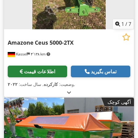
1
/
7
Amazone
Ceus 5000-2TX
Kassel
۴٬۱۳۸ km
تماس بگیرید
اطلاعات قیمت
,
وضعیت:
کارکرده
, سال ساخت:
۲۰۲۲
آگهی کوچک