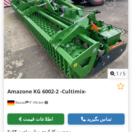
1
/
5
Amazone
KG 6002-2 -Cultimix-
Kassel
۴٬۱۳۸ km
تماس بگیرید
اطلاعات قیمت
,
وضعیت:
کارکرده
, سال ساخت:
۲۰۲۴