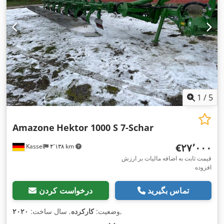
1
/
5
Amazone
Hektor 1000 S 7-Schar
‎€۲۷٬۰۰۰
Kassel
۴٬۱۳۸ km
قیمت ثابت به اضافه مالیات بر ارزش
افزوده
تماس بگیرید
درخواست کردن
,
وضعیت:
کارکرده
, سال ساخت:
۲۰۲۰