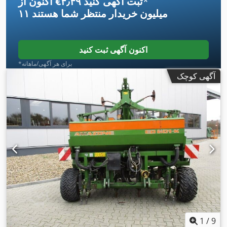
*
اکنون از ‎€۴٫۴۹ ثبت آگهی کنید
۱۱ میلیون خریدار
منتظر شما هستند
اکنون آگهی ثبت کنید
*برای هر آگهی/ماهانه
آگهی کوچک
1
/
9