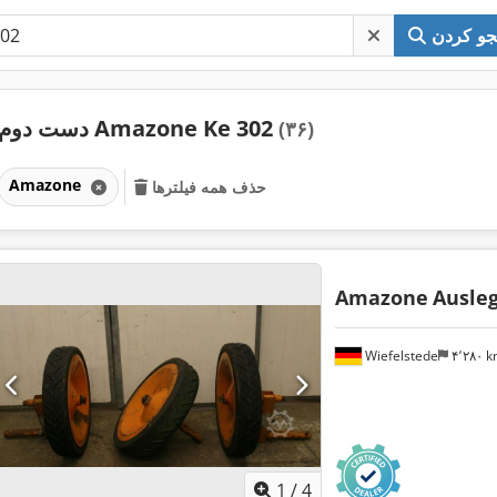
و کردن
دست دوم Amazone Ke 302
(۳۶)
Amazone
حذف همه فیلترها
Amazone
Ausleg
Wiefelstede
۴٬۲۸۰ 
1
/
4