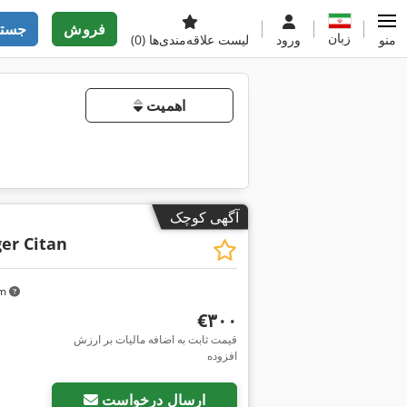
فروش
جستج
زبان
منو
ورود
لیست علاقه‌مندی‌ها
(0)
اهمیت
آگهی کوچک
er Citan
km
‎€۳۰۰
قیمت ثابت به اضافه مالیات بر ارزش
افزوده
ارسال درخواست