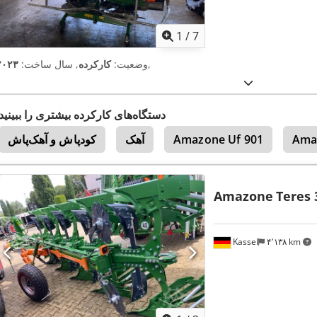
1
/
7
,
وضعیت:
کارکرده
, سال ساخت:
۲۰۲۳
دستگاه‌های کارکرده بیشتری را ببینید
Ama
Amazone Uf 901
آهک
کودپاش و آهک‌پاش
Amazone
Teres 
Kassel
۴٬۱۳۸ km