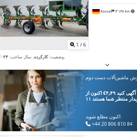
Kassel
۴٬۱۳۸ km
1
/
6
,
وضعیت:
کارکرده
, سال ساخت:
۲۰۲۳
وش ماشین‌آلات دست دوم
‎€۴٫۴۹ ثبت آگهی کنید
یدار
منتظر شما هستند
اکنون مطلع شوید
+44 20 806 810 84