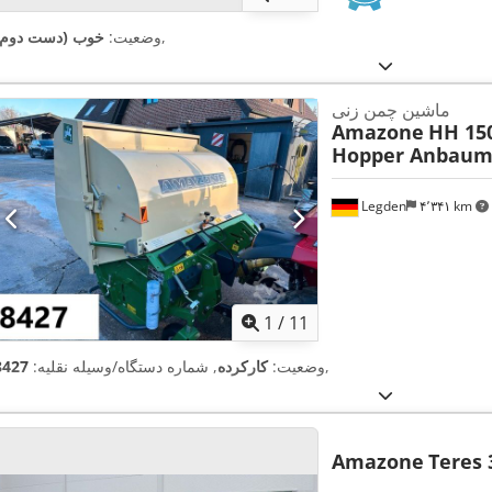
,
وضعیت:
خوب (دست دوم)
ماشین چمن زنی
Amazone
HH 15
Hopper Anbaum
Legden
۴٬۳۴۱ km
1
/
11
,
وضعیت:
کارکرده
, شماره دستگاه/وسیله نقلیه:
8427
Amazone
Teres 