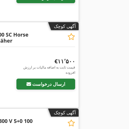
آگهی کوچک
00 SC Horse
äher
‎€۱۱٬۵۰۰
قیمت ثابت به اضافه مالیات بر ارزش
افزوده
ارسال درخواست
آگهی کوچک
300 V 5+0 100