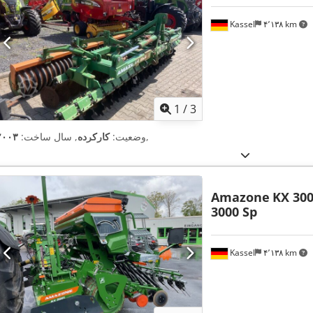
Kassel
۴٬۱۳۸ km
1
/
3
,
وضعیت:
کارکرده
, سال ساخت:
۲۰۰۳
Amazone
KX 300
3000 Sp
Kassel
۴٬۱۳۸ km