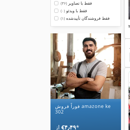
فقط با تصاویر
(۳۶)
فقط با ویدئو
(۰)
فقط فروشندگان تأییدشده
(۱)
 Ug 4500
Amazone Uf 901
Amazone Uf 1501
فوراً فروش amazone ke
302
*
‎€۴٫۴۹
از