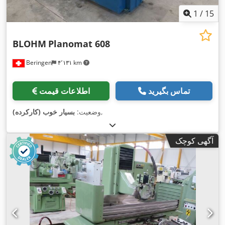
1
/
15
BLOHM
Planomat 608
Beringen
۴٬۱۳۱ km
تماس بگیرید
اطلاعات قیمت
,
وضعیت:
بسیار خوب (کارکرده)
آگهی کوچک