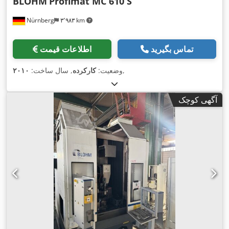
BLOHM
Profimat MC 610 S
Nürnberg
۳٬۹۸۳ km
تماس بگیرید
اطلاعات قیمت
,
وضعیت:
کارکرده
, سال ساخت:
۲۰۱۰
آگهی کوچک