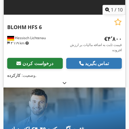
1
/
10
BLOHM
HFS 6
‎€۴٬۸۰۰
Hessisch Lichtenau
۴٬۱۱۹ km
قیمت ثابت به اضافه مالیات بر ارزش
افزوده
تماس بگیرید
درخواست کردن
,
وضعیت:
کارکرده