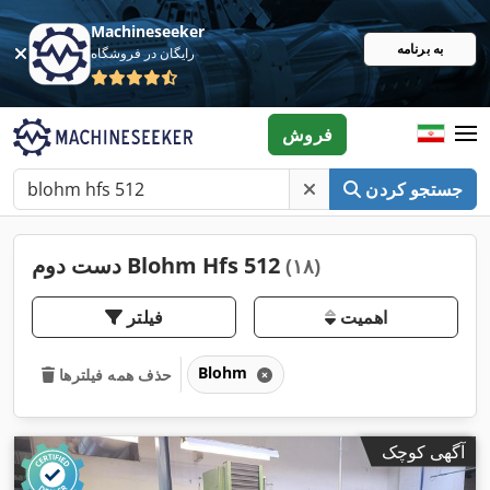
Machineseeker
به برنامه
رایگان در فروشگاه
فروش
جستجو کردن
دست دوم Blohm Hfs 512
(۱۸)
اهمیت
فیلتر
Blohm
حذف همه فیلترها
آگهی کوچک