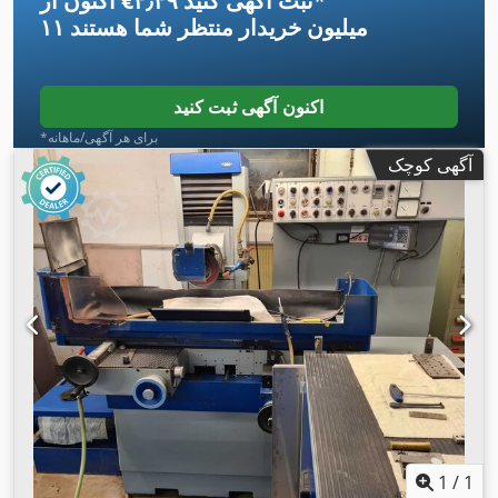
*
اکنون از ‎€۴٫۴۹ ثبت آگهی کنید
۱۱ میلیون خریدار
منتظر شما هستند
اکنون آگهی ثبت کنید
*برای هر آگهی/ماهانه
آگهی کوچک
1
/
1