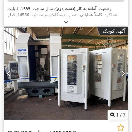
وضعیت:
آماده به کار (دست دوم)
, سال ساخت:
۱۹۹۹
, قابلیت
عملکرد:
کاملاً عملیاتی
, شماره دستگاه/وسیله نقلیه:
14556
, قطر
۹۰۰ میلی‌متر
,
, مسافت جابجایی محور X:
سنگ سنباده:
۴۰۰ میلی‌متر
۳۶۰
, مسافت حرکت محور Z:
۵۵۰ میلی‌متر
مسافت حرکت محور Y:
آگهی کوچک
,
میلی‌متر
, سرعت اسپیندل سنگ زنی:
۳٬۴۰۰ دور/دقیقه
1
/
7