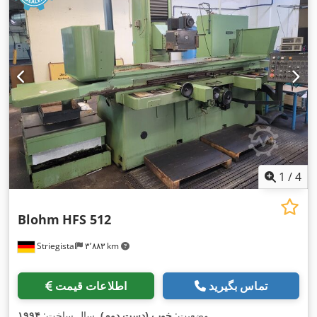
1
/
4
Blohm
HFS 512
Striegistal
۳٬۸۸۳ km
تماس بگیرید
اطلاعات قیمت
,
وضعیت:
خوب (دست دوم)
, سال ساخت:
۱۹۹۴