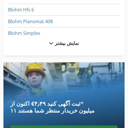
Blohm Hfs 6
Blohm Planomat 408
Blohm Simplex
نمایش بیشتر
Blohm Simplex 7
Dmg Hsc 105
Felder 975
Fmz 5000
Haffner Sl 402
*
اکنون از ‎€۴٫۴۹ ثبت آگهی کنید
Hakomatic B 655
۱۱ میلیون خریدار
منتظر شما هستند
Hakomatic B 655 S
Hakomatic B 910