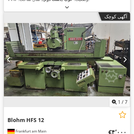
آگهی کوچک
1
/
7
Blohm
HFS 12
‎€۴٬۰۰۰
Frankfurt am Main