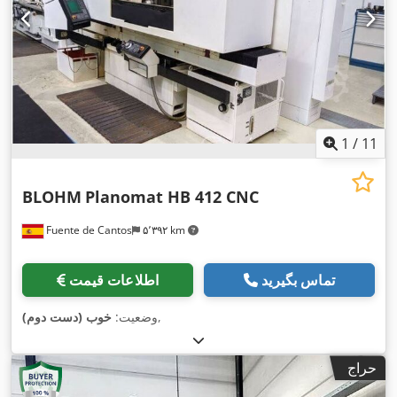
1
/
11
BLOHM
Planomat HB 412 CNC
Fuente de Cantos
۵٬۳۹۲ km
تماس بگیرید
اطلاعات قیمت
,
وضعیت:
خوب (دست دوم)
حراج