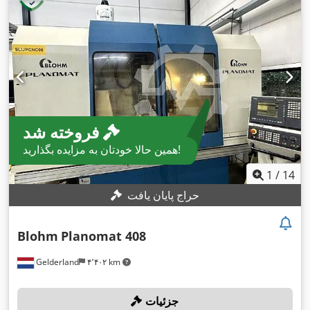
فروخته شد
همین حالا خودتان به مزایده بگذارید!
1
/
14
حراج پایان یافت
Blohm
Planomat 408
Gelderland
۴٬۴۰۲ km
جزئیات