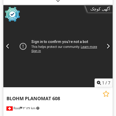
آگهی کوچک
1
/
7
BLOHM
PLANOMAT 608
Root
۴٬۱۳۶ km