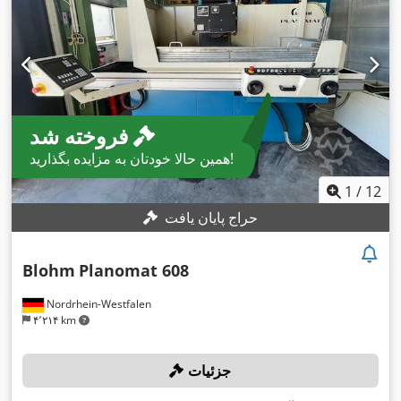
فروخته شد
همین حالا خودتان به مزایده بگذارید!
1
/
12
حراج پایان یافت
Blohm
Planomat 608
Nordrhein-Westfalen
۴٬۲۱۴ km
جزئیات