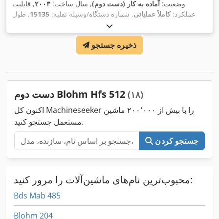
وضعیت:
آماده به کار (دست دوم)
, سال ساخت:
۲۰۰۳
, قابلیت
عملکرد:
کاملاً عملیاتی
, شماره دستگاه/وسیله نقلیه:
15135
, طول
سنگ‌زنی:
۸۰۰ میلی‌متر
, عرض سنگ‌زنی:
۶۰۰ میلی‌متر
, ارتفاع
سنگ‌زنی:
۵۰۰ میلی‌متر
, قطر سنگ سنباده:
۴۰۰ میلی‌متر
, نوع کنترل:
ذخیره جستجو
,
کنترل NC
دست دوم Blohm Hfs 512
(۱۸)
اکنون کل Machineseeker را با بیش از ۲۰۰٬۰۰۰ ماشین
مستعمل جستجو کنید.
جستجو کردن
محبوب‌ترین نام‌های ماشین‌آلات را مرور کنید:
Bds Mab 485
Blohm 204