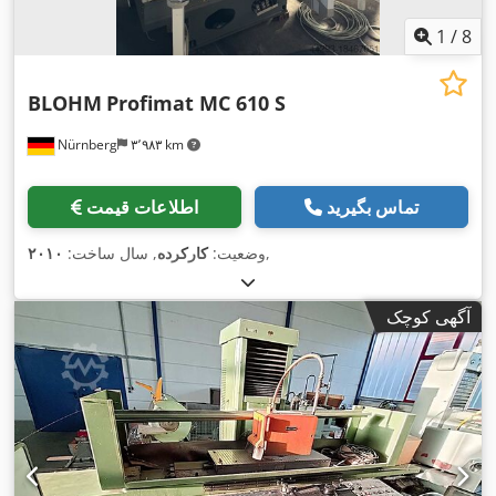
1
/
8
BLOHM
Profimat MC 610 S
Nürnberg
۳٬۹۸۳ km
تماس بگیرید
اطلاعات قیمت
,
وضعیت:
کارکرده
, سال ساخت:
۲۰۱۰
آگهی کوچک