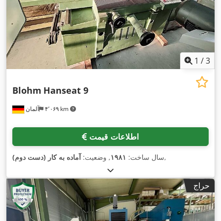
1
/
3
Blohm
Hanseat 9
۴٬۰۶۹ km
آلمان
اطلاعات قیمت
,
سال ساخت:
۱۹۸۱
, وضعیت:
آماده به کار (دست دوم)
حراج