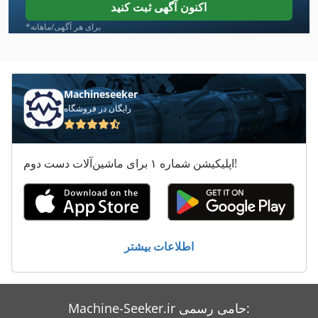
اکنون آگهی ثبت کنید
Haubold Pn 540
*برای هر آگهی/ماهانه
Hbm 480
Hbs
Machineseeker
رایگان در فروشگاه
Hbs 470
Hc 310
اپلیکیشن شماره ۱ برای ماشین‌آلات دست دوم!
Heller Bea 07
Heller Bzh 07
Hhs
اطلاعات بیشتر
Hofmann
Klaeger Hbs 265
Machine-Seeker.ir حامی رسمی:
Rehm Rp 462