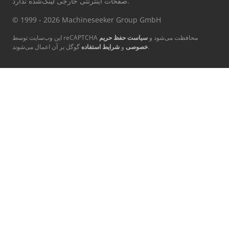
صفحات اینترنتی خارجی لینک‌شده ندارد.
© 1999 - 2026 Machineseeker Group GmbH
این وب‌سایت توسط reCAPTCHA محافظت می‌شود و
سیاست حفظ حریم
گوگل بر آن اعمال می‌شوند.
خصوصی
و
شرایط استفاده