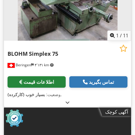
1
/
11
BLOHM
Simplex 75
Beringen
۴٬۱۳۱ km
تماس بگیرید
اطلاعات قیمت
,
وضعیت:
بسیار خوب (کارکرده)
آگهی کوچک