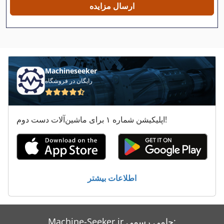
ارسال مزایده
Felder 975
Haffner Sl 402
Hang 106
Machineseeker
Hbm 480
رایگان در فروشگاه
Hbs 470
اپلیکیشن شماره ۱ برای ماشین‌آلات دست دوم!
Hofmann
Ls 703
Makino A 77
اطلاعات بیشتر
Rehm Rp 462
Sck 102
Machine-Seeker.ir حامی رسمی: