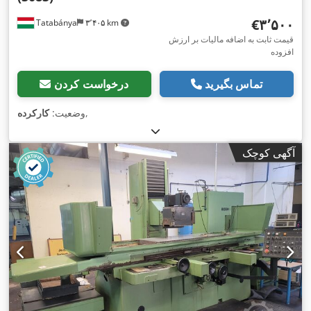
‎€۳٬۵۰۰
Tatabánya
۳٬۴۰۵ km
قیمت ثابت به اضافه مالیات بر ارزش
افزوده
تماس بگیرید
درخواست کردن
,
وضعیت:
کارکرده
آگهی کوچک