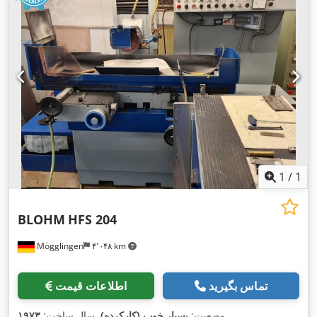
1
/
1
BLOHM
HFS 204
Mögglingen
۴٬۰۴۸ km
تماس بگیرید
اطلاعات قیمت
,
وضعیت:
بسیار خوب (کارکرده)
, سال ساخت:
۱۹۷۳