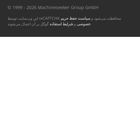
© 1999 - 2026 Machineseeker Group GmbH
این وب‌سایت توسط reCAPTCHA محافظت می‌شود و
سیاست حفظ حریم
گوگل بر آن اعمال می‌شوند.
خصوصی
و
شرایط استفاده