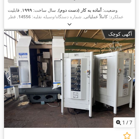
وضعیت:
آماده به کار (دست دوم)
, سال ساخت:
۱۹۹۹
, قابلیت
عملکرد:
کاملاً عملیاتی
, شماره دستگاه/وسیله نقلیه:
14556
, قطر
۹۰۰ میلی‌متر
,
, مسافت جابجایی محور X:
سنگ سنباده:
۴۰۰ میلی‌متر
۳۶۰
, مسافت حرکت محور Z:
۵۵۰ میلی‌متر
مسافت حرکت محور Y:
آگهی کوچک
,
میلی‌متر
, سرعت اسپیندل سنگ زنی:
۳٬۴۰۰ دور/دقیقه
1
/
7