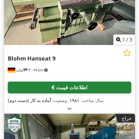
1
/
3
Blohm
Hanseat 9
۴٬۰۶۹ km
آلمان
اطلاعات قیمت
,
سال ساخت:
۱۹۸۱
, وضعیت:
آماده به کار (دست دوم)
حراج