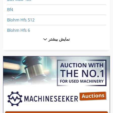
Bf4
Blohm Hfs 512
Blohm Hfs 6
نمایش بیشتر
Blohm Planomat 408
Blohm Simplex
Blohm Simplex 7
Dmf 220
Dmg Ctx 210
Dmg Dmc 635 V
Dmg Hsc 105
Dw 742