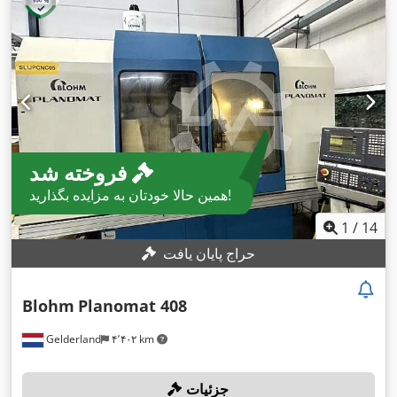
فروخته شد
همین حالا خودتان به مزایده بگذارید!
1
/
14
حراج پایان یافت
Blohm
Planomat 408
Gelderland
۴٬۴۰۲ km
جزئیات