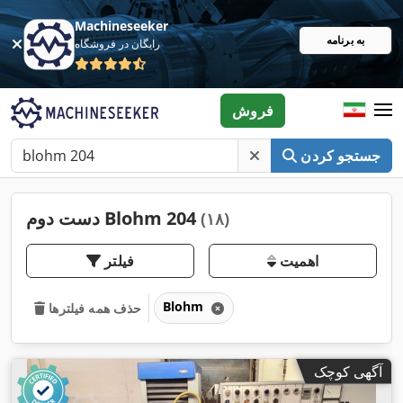
Machineseeker
به برنامه
رایگان در فروشگاه
فروش
جستجو کردن
دست دوم Blohm 204
(۱۸)
اهمیت
فیلتر
Blohm
حذف همه فیلترها
آگهی کوچک