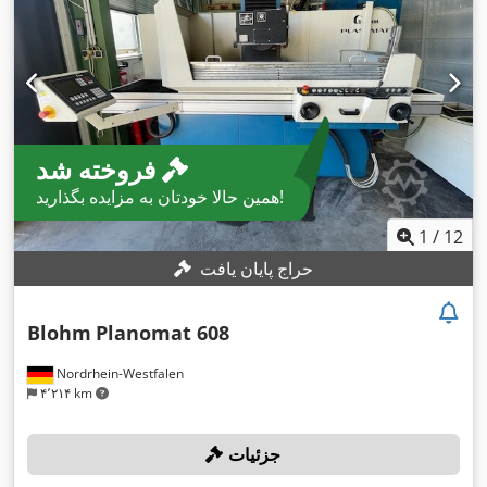
فروخته شد
همین حالا خودتان به مزایده بگذارید!
1
/
12
حراج پایان یافت
Blohm
Planomat 608
Nordrhein-Westfalen
۴٬۲۱۴ km
جزئیات