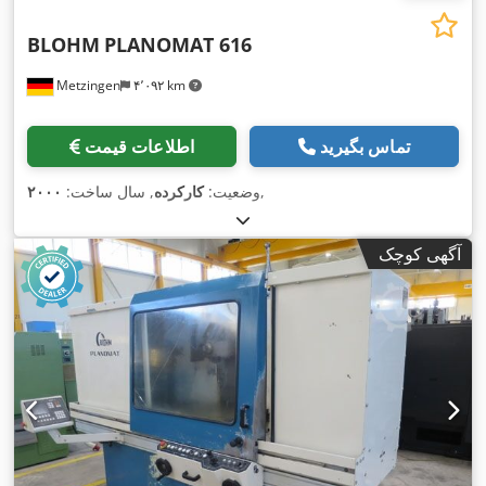
BLOHM
PLANOMAT 616
Metzingen
۴٬۰۹۲ km
تماس بگیرید
اطلاعات قیمت
,
وضعیت:
کارکرده
, سال ساخت:
۲۰۰۰
آگهی کوچک