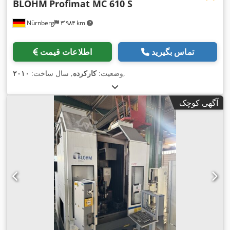
BLOHM
Profimat MC 610 S
Nürnberg
۳٬۹۸۳ km
تماس بگیرید
اطلاعات قیمت
,
وضعیت:
کارکرده
, سال ساخت:
۲۰۱۰
آگهی کوچک