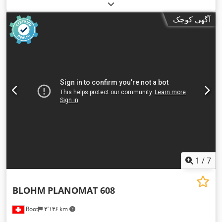
آگهی کوچک
1
/
7
BLOHM
PLANOMAT 608
Root
۴٬۱۳۶ km