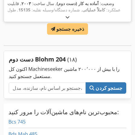
وضعیت:
آماده به کار (دست دوم)
, سال ساخت:
۲۰۰۳
, قابلیت
عملکرد:
کاملاً عملیاتی
, شماره دستگاه/وسیله نقلیه:
15135
, طول
سنگ‌زنی:
۸۰۰ میلی‌متر
, عرض سنگ‌زنی:
۶۰۰ میلی‌متر
, ارتفاع
سنگ‌زنی:
۵۰۰ میلی‌متر
, قطر سنگ سنباده:
۴۰۰ میلی‌متر
, نوع کنترل:
ذخیره جستجو
,
کنترل NC
دست دوم Blohm 204
(۱۸)
اکنون کل Machineseeker را با بیش از ۲۰۰٬۰۰۰ ماشین
مستعمل جستجو کنید.
جستجو کردن
محبوب‌ترین نام‌های ماشین‌آلات را مرور کنید:
Bcs 745
Bds Mab 485