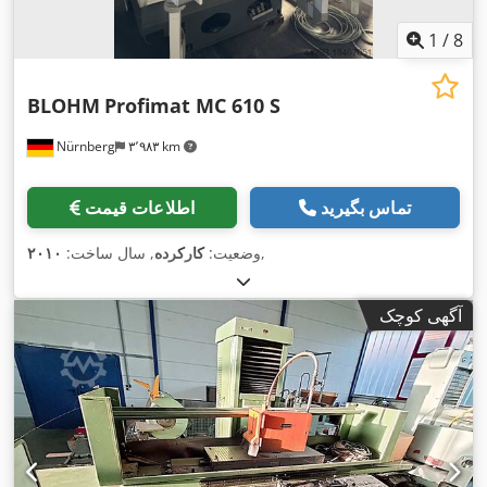
1
/
8
BLOHM
Profimat MC 610 S
Nürnberg
۳٬۹۸۳ km
تماس بگیرید
اطلاعات قیمت
,
وضعیت:
کارکرده
, سال ساخت:
۲۰۱۰
آگهی کوچک