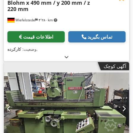
Blohm
x 490 mm / y 200 mm / z
220 mm
Wiefelstede
۴٬۲۸۰ km
تماس بگیرید
اطلاعات قیمت
,
وضعیت:
کارکرده
آگهی کوچک