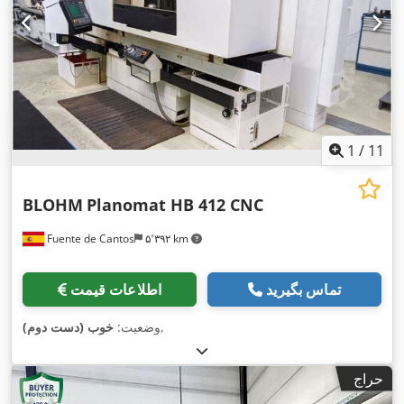
1
/
11
BLOHM
Planomat HB 412 CNC
Fuente de Cantos
۵٬۳۹۲ km
تماس بگیرید
اطلاعات قیمت
,
وضعیت:
خوب (دست دوم)
حراج