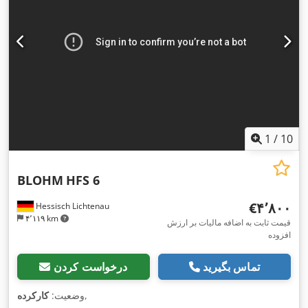
1
/
10
BLOHM
HFS 6
‎€۴٬۸۰۰
Hessisch Lichtenau
۴٬۱۱۹ km
قیمت ثابت به اضافه مالیات بر ارزش
افزوده
تماس بگیرید
درخواست کردن
,
وضعیت:
کارکرده