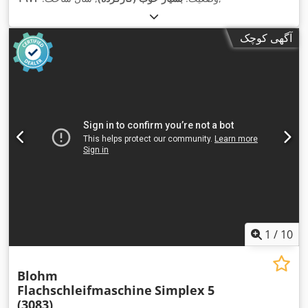
آگهی کوچک
1
/
10
Blohm
Flachschleifmaschine
Simplex 5
(3083)