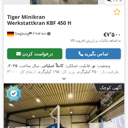
Tiger Minikran
Werkstattkran
KBF 450 H
‎€۷٬۵۰۰
Siegburg
۴٬۲۸۴ km
VB به اضافه مالیات بر ارزش افزوده
تماس بگیرید
درخواست کردن
وضعیت:
نو
, قابلیت عملکرد:
کاملاً عملیاتی
, سال ساخت:
۲۰۲۵
,
ظرفیت بار:
۴۵۰ کیلوگرم
, وزن کل:
۱۹۵ کیلوگرم
, ارتفاع کل:
۲٬۰۰۰
,
میلی‌متر
, طول کل:
۱٬۸۰۰ میلی‌متر
, عرض کل:
۸۱۵ میلی‌متر
آگهی کوچک