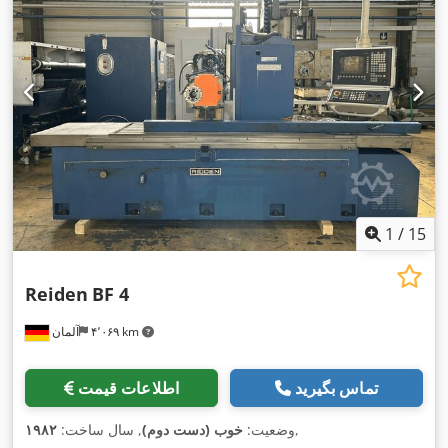
1
/
15
Reiden
BF 4
۴٬۰۶۹ km
آلمان
تماس بگیرید
اطلاعات قیمت
,
وضعیت:
خوب (دست دوم)
, سال ساخت:
۱۹۸۲