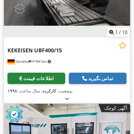
1
/
10
KEKEISEN
UBF400/15
Genthin
۳٬۹۹۲ km
تماس بگیرید
اطلاعات قیمت
,
وضعیت:
کارکرده
, سال ساخت:
۱۹۹۸
آگهی کوچک