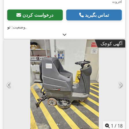
افزوده
تماس بگیرید
درخواست کردن
,
وضعیت:
نو
آگهی کوچک
1
/
18