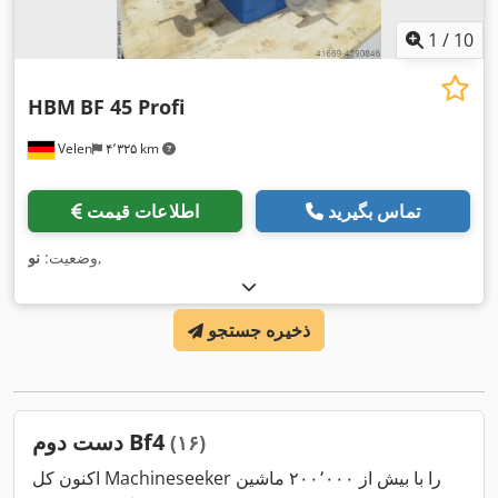
1
/
10
HBM
BF 45 Profi
Velen
۴٬۳۲۵ km
تماس بگیرید
اطلاعات قیمت
,
وضعیت:
نو
ذخیره جستجو
دست دوم Bf4
(۱۶)
اکنون کل Machineseeker را با بیش از ۲۰۰٬۰۰۰ ماشین