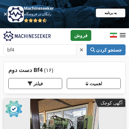
Machineseeker
به برنامه
رایگان در فروشگاه
فروش
جستجو کردن
دست دوم Bf4
(۱۶)
اهمیت
فیلتر
آگهی کوچک