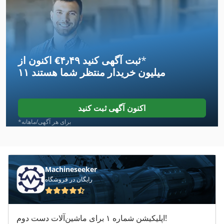
Bof
Bts 200
*
اکنون از ‎€۴٫۴۹ ثبت آگهی کنید
Dts
۱۱ میلیون خریدار
منتظر شما هستند
Dx A 41
F4L
اکنون آگهی ثبت کنید
Fmz 5000
*برای هر آگهی/ماهانه
Fngj 20
Frm D Midi
Machineseeker
رایگان در فروشگاه
Fz 0
Gbh 10 Dc
اپلیکیشن شماره ۱ برای ماشین‌آلات دست دوم!
Germany