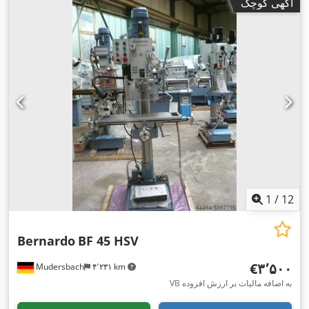
آگهی کوچک
1
/
12
Bernardo
BF 45 HSV
‎€۳٬۵۰۰
Mudersbach
۴٬۲۳۱ km
VB به اضافه مالیات بر ارزش افزوده