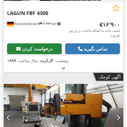
LAGUN
FBF 4300
‎€۱۶٬۹۰۰
Korschenbroich
۴٬۳۳۳ km
قیمت ثابت به اضافه مالیات بر ارزش
افزوده
تماس بگیرید
درخواست کردن
,
وضعیت:
کارکرده
, سال ساخت:
۱۹۹۹
آگهی کوچک