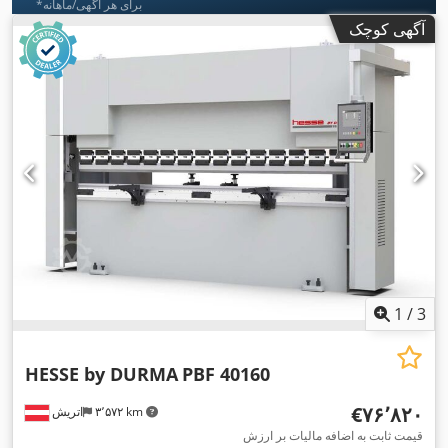
*برای هر آگهی/ماهانه
آگهی کوچک
1
/
3
HESSE by DURMA
PBF 40160
‎€۷۶٬۸۲۰
۳٬۵۷۲ km
اتریش
قیمت ثابت به اضافه مالیات بر ارزش