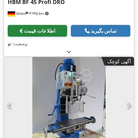
HBM
BF 45 Profi DRO
Velen
۴٬۳۲۵ km
تماس بگیرید
اطلاعات قیمت
,
وضعیت:
نو
آگهی کوچک