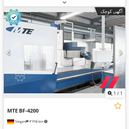
آگهی کوچک
1
/
1
MTE
BF-4200
Siegen
۴٬۲۲۵ km