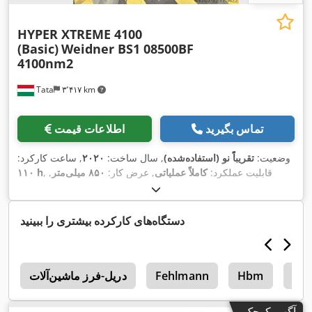
HYPER XTREME 4100
(Basic)
Weidner BS1 08500BF
4100nm2
Tata
۳٬۴۱۷ km
تماس بگیرید
اطلاعات قیمت
وضعیت:
تقریباً نو (استفاده‌شده)
, سال ساخت:
۲۰۲۰
, ساعت کارکرد:
, قابلیت عملکرد:
کاملاً عملیاتی
, عرض کار:
۸۵۰ میلی‌متر
,
۱۱۰ h
کارایی سطحی:
۴٬۱۰۰ متر مربع/ساعت
, وزن کل:
۳۴۰ کیلوگرم
,
, ظرفیت مخزن:
۱۳۰ ل
, ارتفاع کل:
۱٬۳۸۰
۲۴ V
ولتاژ ورودی:
میلی‌متر
, عرض کل:
۸۱۰ میلی‌متر
, طول کل:
۱٬۴۶۰ میلی‌متر
,
دستگاه‌های کارکرده بیشتری را ببینید
, ظرفیت باتری:
۱۸۰ آه
,
۲۴ V
ظرفیت مخزن آب:
۱۱۰ ل
, ولتاژ باتری:
,
سرعت چرخش (دقیقه):
۱۷۰ دور/دقیقه
, وزن خالی:
۲۲۰ کیلوگرم
Hb
Hbm
Fehlmann
دریل-فرز ماشین‌آلات
e
آگهی کوچک