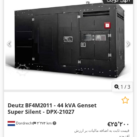
1
/
3
Deutz
BF4M2011 - 44 kVA Genset
Super Silent - DPX-21027
‎€۲۵٬۲۰۰
Dordrecht
۴٬۴۷۴ km
قیمت ثابت به اضافه مالیات بر ارزش
افزوده