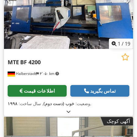
1
/
19
MTE
BF 4200
Halberstadt
۴٬۰۵۰ km
تماس بگیرید
اطلاعات قیمت
,
وضعیت:
خوب (دست دوم)
, سال ساخت:
۱۹۹۸
آگهی کوچک