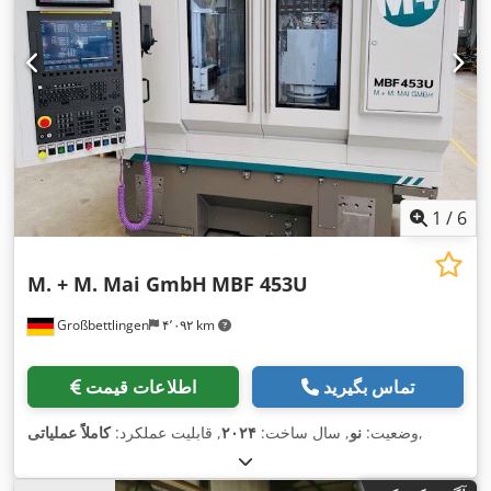
1
/
6
M. + M. Mai GmbH
MBF 453U
Großbettlingen
۴٬۰۹۲ km
تماس بگیرید
اطلاعات قیمت
,
وضعیت:
نو
, سال ساخت:
۲۰۲۴
, قابلیت عملکرد:
کاملاً عملیاتی