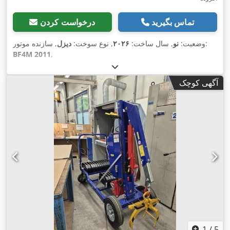
تماس بگیرید
درخواست کردن
, سازنده موتور:
وضعیت:
نو
, سال ساخت:
۲۰۲۶
, نوع سوخت:
دیزل
BF4M 2011
,
آگهی کوچک
1
/
5