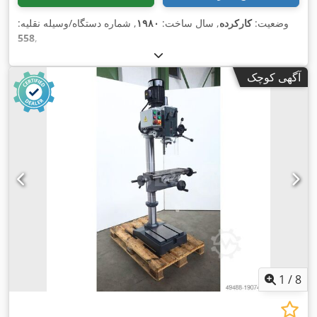
وضعیت:
کارکرده
, سال ساخت:
۱۹۸۰
, شماره دستگاه/وسیله نقلیه:
558
,
آگهی کوچک
1
/
8