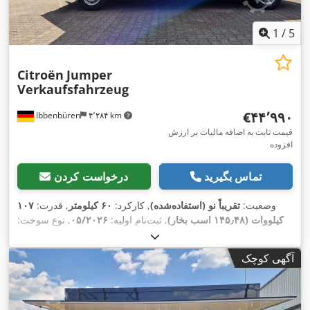
1
/
5
Citroën
Jumper
Verkaufsfahrzeug
‎€۴۴٬۹۹۰
Ibbenbüren
۴٬۲۸۴ km
قیمت ثابت به اضافه مالیات بر ارزش
افزوده
تماس بگیرید
درخواست کردن
وضعیت:
تقریباً نو (استفاده‌شده)
, کارکرد:
۶۰ کیلومتر
, قدرت:
۱۰۷
کیلووات (۱۴۵٫۴۸ اسب بخار)
, ثبت‌نام اولیه:
۰۵/۲۰۲۶
, نوع سوخت:
دیزل
, وزن کل:
۳٬۵۰۰ کیلوگرم
, کلاس انتشار:
یورو ۶
, طول فضای
بارگیری:
۳٬۷۰۰ میلی‌متر
, عرض فضای بارگیری:
۲٬۲۰۰ میلی‌متر
,
آگهی کوچک
ارتفاع فضای بارگیری:
۲٬۳۰۰ میلی‌متر
, تجهیزات:
تهویه مطبوع, فیلتر
,
دوده, لاستیک‌های چهارفصل, کروز کنترل