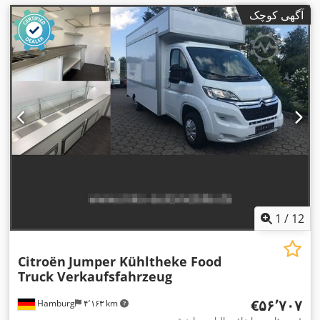
آگهی کوچک
1
/
12
Citroën
Jumper Kühltheke Food
Truck Verkaufsfahrzeug
‎€۵۶٬۷۰۷
Hamburg
۴٬۱۶۳ km