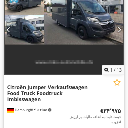
بارگیری:
۳٬۸۰۰ میلی‌متر
, عرض فضای بارگیری:
۲٬۲۵۰ میلی‌متر
,
ارتفاع فضای بارگیری:
۲٬۳۰۰ میلی‌متر
, تجهیزات:
اِی‌بی‌اِس‎, برنامه
پایداری الکترونیکی (ESP), رایانه‌ی روی برد, سیستم ایموبیلایزر, کیسه
,
هوا, گارانتی خودروی دست دوم
1
/
13
Citroën
Jumper Verkaufswagen
Food Truck Foodtruck
Imbisswagen
‎€۳۴٬۹۷۵
Hamburg
۴٬۱۶۳ km
قیمت ثابت به اضافه مالیات بر ارزش
افزوده