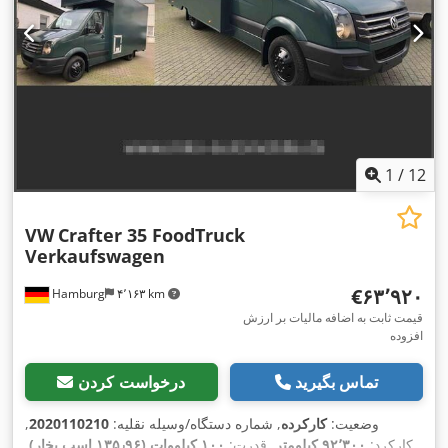
1
/
12
VW
Crafter 35 FoodTruck
Verkaufswagen
‎€۶۳٬۹۲۰
Hamburg
۴٬۱۶۳ km
قیمت ثابت به اضافه مالیات بر ارزش
افزوده
تماس بگیرید
درخواست کردن
وضعیت:
کارکرده
, شماره دستگاه/وسیله نقلیه:
2020110210
,
کارکرد:
۹۲٬۳۰۰ کیلومتر
, قدرت:
۱۰۰ کیلووات (۱۳۵٫۹۶ اسب بخار)
,