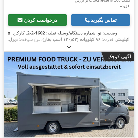
قیمت ثابت به اضافه مالیات بر ارزش
افزوده
تماس بگیرید
درخواست کردن
وضعیت:
نو
, شماره دستگاه/وسیله نقلیه:
1602-2-2
, کارکرد:
۵
کیلومتر
, قدرت:
۹۶ کیلووات (۱۳۰٫۵۲ اسب بخار)
, نوع سوخت:
دیزل
,
وزن خالی:
۲٬۷۵۰ کیلوگرم
, حداکثر وزن بار:
۷۵۰ کیلوگرم
, وزن کل:
۳٬۵۰۰ کیلوگرم
, فاصله بین دو محور:
۳٬۴۴۵ میلی‌متر
, سوخت:
دیزل
,
آگهی کوچک
۱۹۶ گرم/کیلومتر
, رنگ:
سفید
, کابین راننده:
دیگر
, نوع
انتشار CO₂:
چرخ‌دنده:
مکانیکی
, کلاس انتشار:
یورو ۶
, سیستم تعلیق:
فولاد
, طول
فضای بارگیری:
۳٬۵۰۰ میلی‌متر
, عرض فضای بارگیری:
۲٬۲۵۰
میلی‌متر
, ارتفاع فضای بارگیری:
۲٬۳۰۰ میلی‌متر
, تجهیزات:
اِی‌بی‌اِس‎,
برنامه پایداری الکترونیکی (ESP), تهویه مطبوع, رایانه‌ی روی برد,
سیستم ایموبیلایزر, قفل مرکزی, کروز کنترل, کنترل کشش, کیسه
,
هوا