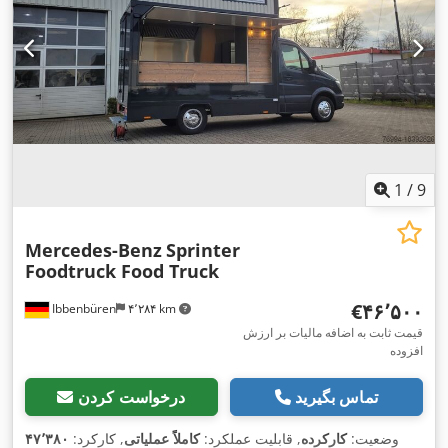
1
/
9
Mercedes-Benz
Sprinter
Foodtruck Food Truck
‎€۴۶٬۵۰۰
Ibbenbüren
۴٬۲۸۴ km
قیمت ثابت به اضافه مالیات بر ارزش
افزوده
تماس بگیرید
درخواست کردن
وضعیت:
کارکرده
, قابلیت عملکرد:
کاملاً عملیاتی
, کارکرد:
۴۷٬۳۸۰