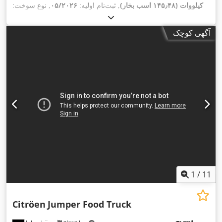
کیلووات (۱۴۵٫۴۸ اسب بخار)
, ثبت‌نام اولیه:
۰۵/۲۰۲۶
, نوع سوخت:
,
۰۲/۲۰۲۴
, بازرسی بعدی (TÜV):
دیزل
, وزن کل:
۳٬۵۰۰ کیلوگرم
کلاس انتشار:
یورو ۶
, تجهیزات:
اِی‌بی‌اِس‎, تهویه مطبوع, لاستیک‌های
آگهی کوچک
,
چهارفصل
1
/
11
Citröen
Jumper Food Truck