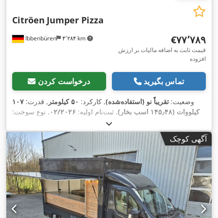
Citröen
Jumper Pizza
‎€۷۷٬۷۸۹
Ibbenbüren
۴٬۲۸۴ km
قیمت ثابت به اضافه مالیات بر ارزش
افزوده
تماس بگیرید
درخواست کردن
وضعیت:
تقریباً نو (استفاده‌شده)
, کارکرد:
۵۰ کیلومتر
, قدرت:
۱۰۷
کیلووات (۱۴۵٫۴۸ اسب بخار)
, ثبت‌نام اولیه:
۰۲/۲۰۲۶
, نوع سوخت:
دیزل
, وزن کل:
۳٬۵۰۰ کیلوگرم
, طول فضای بارگیری:
۳٬۷۰۰
میلی‌متر
, عرض فضای بارگیری:
۲٬۲۰۰ میلی‌متر
, ارتفاع فضای
آگهی کوچک
,
اِی‌بی‌اِس‎, لاستیک‌های چهارفصل
بارگیری:
۲٬۳۰۰ میلی‌متر
, تجهیزات: