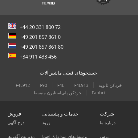
+44 20 331 800 72
+49 201 857 861 0
+49 201 857 861 80
+34 911 433 456
جستجوهای فعلی ماشین‌آلات:
خردکن ثانویه
F4L913
F4L
F90
F4L912
Fabbri
خردکن پلی‌استایرن منبسط
شرکت
خدمات و پشتیبانی
فروش
درباره ما
ورود
درج آگهی
پرس
پرسش‌های متداول/راهنما
مدیریت آگهی‌ها