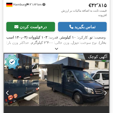
‎€۴۲٬۸۱۵
Hamburg
۴٬۱۶۳ km
قیمت ثابت به اضافه مالیات بر ارزش
افزوده
تماس بگیرید
درخواست کردن
وضعیت:
نو
, کارکرد:
۱۰ کیلومتر
, قدرت:
۱۰۳ کیلووات (۱۴۰٫۰۴ اسب
بخار)
, نوع سوخت:
دیزل
, وزن خالی:
۲٬۴۰۰ کیلوگرم
, حداکثر وزن بار:
۱٬۱۰۰ کیلوگرم
, وزن کل:
۳٬۵۰۰ کیلوگرم
, فاصله بین دو محور:
۴٬۰۳۵ میلی‌متر
, سوخت:
دیزل
, رنگ:
سفید
, نوع چرخ‌دنده:
مکانیکی
,
آگهی کوچک
کلاس انتشار:
یورو ۶
, سیستم تعلیق:
فولاد
, طول فضای بارگیری:
۴٬۰۰۰ میلی‌متر
, عرض فضای بارگیری:
۲٬۲۵۰ میلی‌متر
, ارتفاع فضای
بارگیری:
۲٬۳۰۰ میلی‌متر
, تجهیزات:
اِی‌بی‌اِس‎, برنامه پایداری
الکترونیکی (ESP), تهویه مطبوع, رایانه‌ی روی برد, قفل مرکزی, کروز
,
کنترل, کیسه هوا