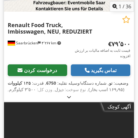
1
/
36
Renault
Food Truck,
Imbisswagen, NEU, REDUZIERT
‎€۷۹٬۵۰۰
Saarbrücken
۴٬۲۶۷ km
قیمت ثابت به اضافه مالیات بر ارزش
افزوده
تماس بگیرید
درخواست کردن
وضعیت:
نو
, شماره دستگاه/وسیله نقلیه:
6750
, قدرت:
۱۲۵ کیلووات
(۱۶۹٫۹۵ اسب بخار)
, نوع سوخت:
دیزل
, وزن کل:
۳٬۵۰۰ کیلوگرم
,
,
رنگ:
سیاه
, نوع چرخ‌دنده:
مکانیکی
, تعداد صندلی‌ها:
۳
آگهی کوچک