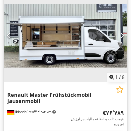
تهویه مطبوع, لاستیک‌های چهارفصل, پایش فشار باد لاستیک, کروز
,
کنترل, کیسه هوا
1
/
8
Renault
Master Frühstückmobil
Jausenmobil
‎€۷۶٬۷۸۹
Ibbenbüren
۴٬۲۸۴ km
قیمت ثابت به اضافه مالیات بر ارزش
افزوده