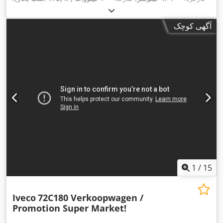
ثبت‌نام اولیه:
۱۲/۲۰۱۱
, نوع سوخت:
دیزل
, وزن خالی:
۳٬۰۶۵
کیلوگرم
, حداکثر وزن بار:
۴۳۵ کیلوگرم
, وزن کل:
۳٬۵۰۰ کیلوگرم
,
آگهی کوچک
فاصله بین دو محور:
۳٬۶۶۵ میلی‌متر
, سوخت:
دیزل
, کابین راننده:
دیگر
, نوع چرخ‌دنده:
مکانیکی
, کلاس انتشار:
یورو ۵
, سیستم تعلیق:
فولاد
, طول فضای بارگیری:
۳٬۵۰۰ میلی‌متر
, عرض فضای بارگیری:
۲٬۲۵۰ میلی‌متر
, ارتفاع فضای بارگیری:
۲٬۳۰۰ میلی‌متر
, تجهیزات:
اِی‌بی‌اِس‎, برنامه پایداری الکترونیکی (ESP), رایانه‌ی روی برد, قفل
,
مرکزی, کیسه هوا, گارانتی خودروی دست دوم
1
/
15
Iveco
72C180 Verkoopwagen /
Promotion Super Market!