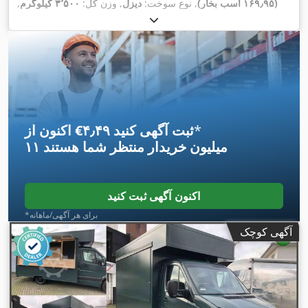
(۱۶۹٫۹۵ اسب بخار)
, نوع سوخت:
دیزل
, وزن کل:
۳٬۵۰۰ کیلوگرم
,
,
رنگ:
سفید
, نوع چرخ‌دنده:
مکانیکی
, تعداد صندلی‌ها:
۳
*
اکنون از ‎€۴٫۴۹ ثبت آگهی کنید
۱۱ میلیون خریدار
منتظر شما هستند
اکنون آگهی ثبت کنید
*برای هر آگهی/ماهانه
آگهی کوچک