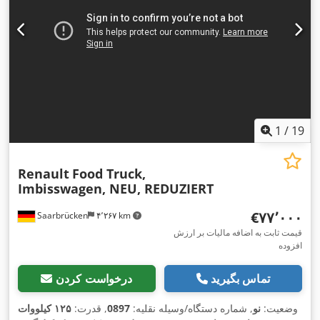
1
/
19
Renault
Food Truck,
Imbisswagen, NEU, REDUZIERT
‎€۷۷٬۰۰۰
Saarbrücken
۴٬۲۶۷ km
قیمت ثابت به اضافه مالیات بر ارزش
افزوده
تماس بگیرید
درخواست کردن
وضعیت:
نو
, شماره دستگاه/وسیله نقلیه:
0897
, قدرت:
۱۲۵ کیلووات