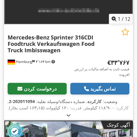
1
/
12
Mercedes-Benz
Sprinter 316CDI
Foodtruck Verkaufswagen Food
Truck Imbisswagen
‎€۳۳٬۷۶۷
Hamburg
۴٬۱۶۳ km
قیمت ثابت به اضافه مالیات بر ارزش
افزوده
تماس بگیرید
درخواست کردن
وضعیت:
کارکرده
, شماره دستگاه/وسیله نقلیه:
202011094-2
,
کارکرد:
۱۱۸٬۹۰۰ کیلومتر
, قدرت:
۱۲۰ کیلووات (۱۶۳٫۱۵ اسب بخار)
,
ثبت‌نام اولیه:
۰۴/۲۰۱۴
, نوع سوخت:
دیزل
, وزن خالی:
۲٬۴۲۰
کیلوگرم
, حداکثر وزن بار:
۱٬۰۸۰ کیلوگرم
, وزن کل:
۳٬۵۰۰ کیلوگرم
,
آگهی کوچک
سوخت:
دیزل
, رنگ:
خاکستری
, کابین راننده:
دیگر
, نوع چرخ‌دنده:
مکانیکی
, کلاس انتشار:
یورو ۵
, سیستم تعلیق:
فولاد
, طول فضای