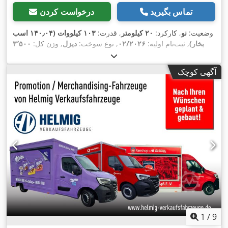
تماس بگیرید
درخواست کردن
وضعیت:
نو
, کارکرد:
۲۰ کیلومتر
, قدرت:
۱۰۳ کیلووات (۱۴۰٫۰۴ اسب
بخار)
, ثبت‌نام اولیه:
۰۲/۲۰۲۶
, نوع سوخت:
دیزل
, وزن کل:
۳٬۵۰۰
کیلوگرم
, کلاس انتشار:
یورو ۶
, تعداد صندلی‌ها:
۲
, طول فضای
بارگیری:
۳٬۵۰۰ میلی‌متر
, عرض فضای بارگیری:
۲٬۱۰۰ میلی‌متر
,
آگهی کوچک
ارتفاع فضای بارگیری:
۲٬۱۰۰ میلی‌متر
, تجهیزات:
اِی‌بی‌اِس‎, تهویه
,
مطبوع
1
/
9