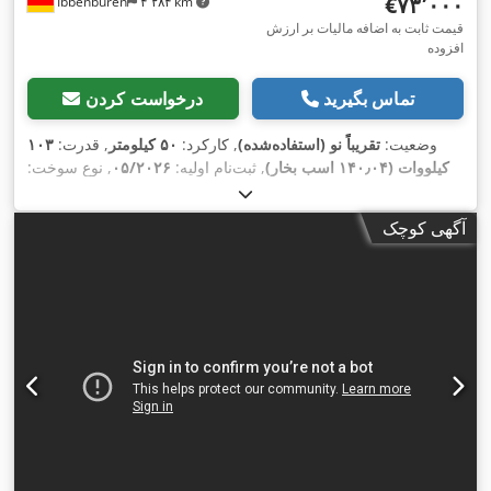
‎€۷۳٬۰۰۰
Ibbenbüren
۴٬۲۸۴ km
قیمت ثابت به اضافه مالیات بر ارزش
افزوده
تماس بگیرید
درخواست کردن
وضعیت:
تقریباً نو (استفاده‌شده)
, کارکرد:
۵۰ کیلومتر
, قدرت:
۱۰۳
کیلووات (۱۴۰٫۰۴ اسب بخار)
, ثبت‌نام اولیه:
۰۵/۲۰۲۶
, نوع سوخت:
دیزل
, وزن کل:
۳٬۵۰۰ کیلوگرم
, طول فضای بارگیری:
۳٬۷۰۰
میلی‌متر
, عرض فضای بارگیری:
۲٬۲۰۰ میلی‌متر
, ارتفاع فضای
آگهی کوچک
بارگیری:
۲٬۳۰۰ میلی‌متر
, تجهیزات:
اِی‌بی‌اِس‎, تهویه مطبوع,
,
لاستیک‌های چهارفصل, کروز کنترل