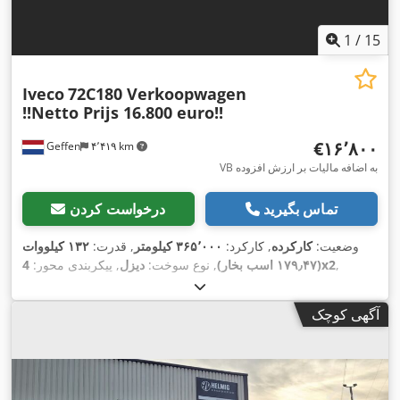
1
/
15
Iveco
72C180 Verkoopwagen
!!Netto Prijs 16.800 euro!!
‎€۱۶٬۸۰۰
Geffen
۴٬۴۱۹ km
VB به اضافه مالیات بر ارزش افزوده
تماس بگیرید
درخواست کردن
وضعیت:
کارکرده
, کارکرد:
۳۶۵٬۰۰۰ کیلومتر
, قدرت:
۱۳۲ کیلووات
,
4x2
(۱۷۹٫۴۷ اسب بخار)
, نوع سوخت:
دیزل
, پیکربندی محور:
سوخت:
دیزل
, رنگ:
سفید
, نوع چرخ‌دنده:
خودکار
, کلاس انتشار:
یورو
۶
, سال ساخت:
۲۰۱۶
, تجهیزات:
آینه برقی, اِی‌بی‌اِس‎, تنظیم برقی
آگهی کوچک
,
پنجره, تهویه مطبوع, قفل مرکزی, کنترل کشش, کیسه هوا