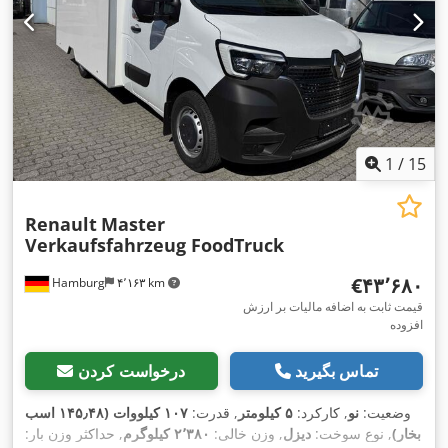
1
/
15
Renault
Master
Verkaufsfahrzeug FoodTruck
‎€۴۳٬۶۸۰
Hamburg
۴٬۱۶۳ km
قیمت ثابت به اضافه مالیات بر ارزش
افزوده
تماس بگیرید
درخواست کردن
وضعیت:
نو
, کارکرد:
۵ کیلومتر
, قدرت:
۱۰۷ کیلووات (۱۴۵٫۴۸ اسب
بخار)
, نوع سوخت:
دیزل
, وزن خالی:
۲٬۳۸۰ کیلوگرم
, حداکثر وزن بار: