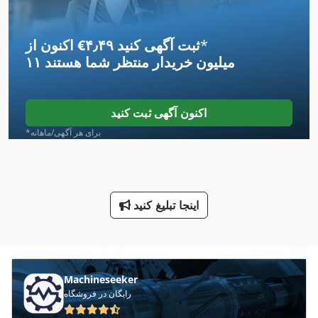
International 2674
*
اکنون از ‎€۴٫۴۹ ثبت آگهی کنید
International 433
۱۱ میلیون خریدار
منتظر شما هستند
International 434
International 560
اکنون آگهی ثبت کنید
International 584
*برای هر آگهی/ماهانه
Kgs 1670
Mvh 5 1 4 B
اینجا تبلیغ کنید
Neophot 2
Tak 18
خودرو
Machineseeker
رایگان در فروشگاه
خودرو شهری