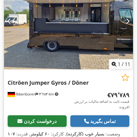
1
/
11
Citröen
Jumper Gyros / Döner
‎€۷۹٬۷۸۹
Ibbenbüren
۴٬۲۸۴ km
قیمت ثابت به اضافه مالیات بر ارزش
افزوده
تماس بگیرید
درخواست کردن
وضعیت:
بسیار خوب (کارکرده)
, کارکرد:
۶۰ کیلومتر
, قدرت:
۱۰۷