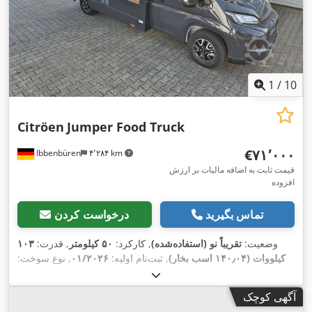
1
/
10
Citröen
Jumper Food Truck
‎€۷۱٬۰۰۰
Ibbenbüren
۴٬۲۸۴ km
قیمت ثابت به اضافه مالیات بر ارزش
افزوده
تماس بگیرید
درخواست کردن
وضعیت:
تقریباً نو (استفاده‌شده)
, کارکرد:
۵۰ کیلومتر
, قدرت:
۱۰۳
کیلووات (۱۴۰٫۰۴ اسب بخار)
, ثبت‌نام اولیه:
۰۱/۲۰۲۶
, نوع سوخت:
دیزل
, وزن کل:
۳٬۵۰۰ کیلوگرم
, طول فضای بارگیری:
۳٬۷۰۰
میلی‌متر
, عرض فضای بارگیری:
۲٬۲۰۰ میلی‌متر
, ارتفاع فضای
آگهی کوچک
بارگیری:
۲٬۳۰۰ میلی‌متر
, سال ساخت:
۲۰۲۶
, تجهیزات:
اِی‌بی‌اِس‎,