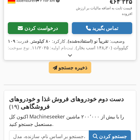
‎€۶۴٬۲۲۵
Ibbenbüren
۴٬۲۸۴ km
قیمت ثابت به اضافه مالیات بر ارزش
افزوده
تماس بگیرید
درخواست کردن
وضعیت:
تقریباً نو (استفاده‌شده)
, کارکرد:
۸۰ کیلومتر
, قدرت:
۱۰۹
کیلووات (۱۴۸٫۲۰ اسب بخار)
, ثبت‌نام اولیه:
۱۱/۲۰۲۵
, نوع سوخت:
دیزل
, وزن کل:
۳٬۵۰۰ کیلوگرم
, طول فضای بارگیری:
۳٬۵۰۰
میلی‌متر
, عرض فضای بارگیری:
۲٬۲۰۰ میلی‌متر
, ارتفاع فضای
ذخیره جستجو
بارگیری:
۲٬۳۰۰ میلی‌متر
, تجهیزات:
اِی‌بی‌اِس‎, تهویه مطبوع, کیسه
,
هوا
دست دوم خودروهای فروش غذا و خودروهای
فروشگاهی
(۱۹)
اکنون کل Machineseeker را با بیش از ۲۰۰٬۰۰۰ ماشین
مستعمل جستجو کنید.
جستجو کردن