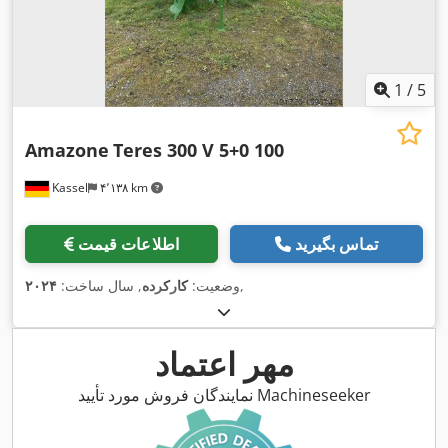
1
/
5
Amazone
Teres 300 V 5+0 100
Kassel
۴٬۱۳۸ km
تماس بگیرید
اطلاعات قیمت
,
وضعیت:
کارکرده
, سال ساخت:
۲۰۲۴
مهر اعتماد
نمایندگان فروش مورد تأیید Machineseeker