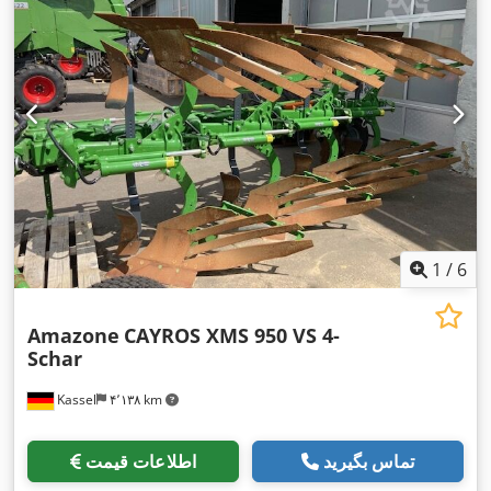
1
/
6
Amazone
CAYROS XMS 950 VS 4-
Schar
Kassel
۴٬۱۳۸ km
تماس بگیرید
اطلاعات قیمت