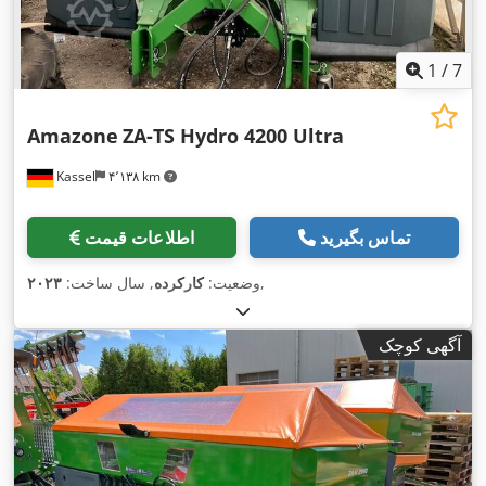
1
/
7
Amazone
ZA-TS Hydro 4200 Ultra
Kassel
۴٬۱۳۸ km
تماس بگیرید
اطلاعات قیمت
,
وضعیت:
کارکرده
, سال ساخت:
۲۰۲۳
آگهی کوچک