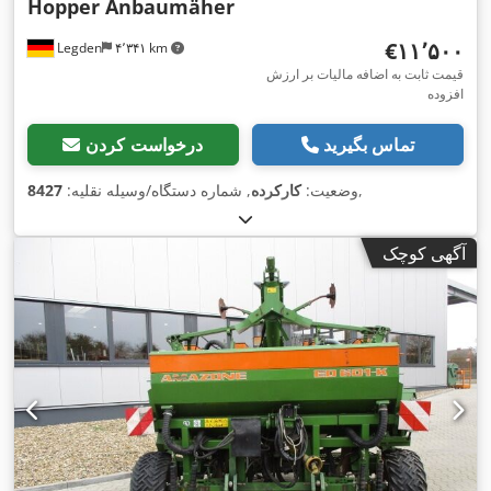
Hopper Anbaumäher
‎€۱۱٬۵۰۰
Legden
۴٬۳۴۱ km
قیمت ثابت به اضافه مالیات بر ارزش
افزوده
تماس بگیرید
درخواست کردن
,
وضعیت:
کارکرده
, شماره دستگاه/وسیله نقلیه:
8427
آگهی کوچک