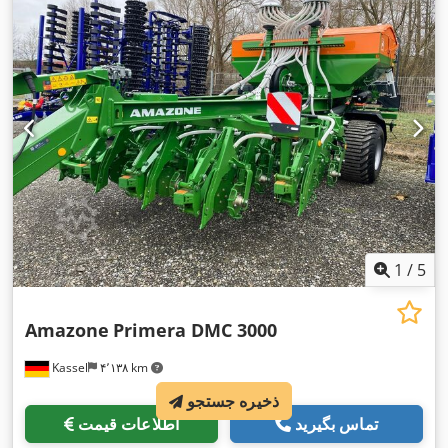
1
/
5
Amazone
Primera DMC 3000
Kassel
۴٬۱۳۸ km
ذخیره جستجو
تماس بگیرید
اطلاعات قیمت