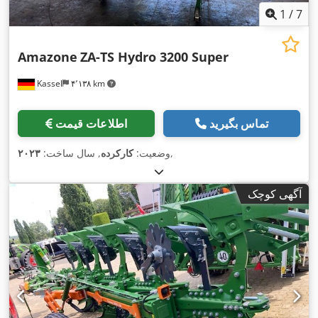
1
/
7
Amazone
ZA-TS Hydro 3200 Super
Kassel
۴٬۱۳۸ km
تماس بگیرید
اطلاعات قیمت
,
وضعیت:
کارکرده
, سال ساخت:
۲۰۲۳
آگهی کوچک