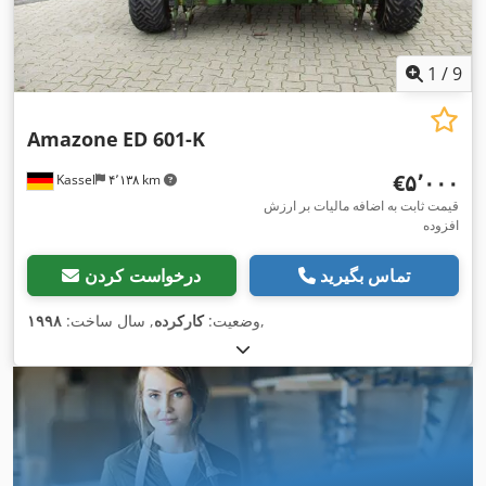
1
/
9
Amazone
ED 601-K
‎€۵٬۰۰۰
Kassel
۴٬۱۳۸ km
قیمت ثابت به اضافه مالیات بر ارزش
افزوده
تماس بگیرید
درخواست کردن
,
وضعیت:
کارکرده
, سال ساخت:
۱۹۹۸