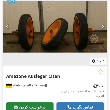
1
/
4
Amazone
Ausleger Citan
‎€۳۰۰
Wiefelstede
۴٬۲۸۰ km
قیمت ثابت به اضافه مالیات بر ارزش
افزوده
تماس بگیرید
درخواست کردن