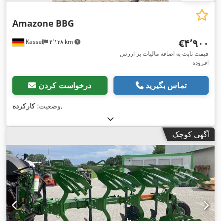
Amazone
BBG
‎€۴٬۹۰۰
Kassel
۴٬۱۳۸ km
قیمت ثابت به اضافه مالیات بر ارزش
افزوده
تماس بگیرید
درخواست کردن
,
وضعیت:
کارکرده
آگهی کوچک