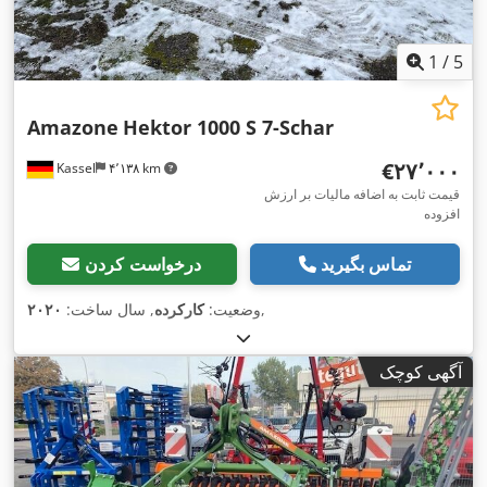
1
/
5
Amazone
Hektor 1000 S 7-Schar
‎€۲۷٬۰۰۰
Kassel
۴٬۱۳۸ km
قیمت ثابت به اضافه مالیات بر ارزش
افزوده
تماس بگیرید
درخواست کردن
,
وضعیت:
کارکرده
, سال ساخت:
۲۰۲۰
آگهی کوچک