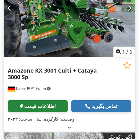
1
/
6
Amazone
KX 3001 Culti + Cataya
3000 Sp
Kassel
۴٬۱۳۸ km
تماس بگیرید
اطلاعات قیمت
,
وضعیت:
کارکرده
, سال ساخت:
۲۰۲۳
آگهی کوچک