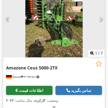
1
/
7
Amazone
Ceus 5000-2TX
Kassel
۴٬۱۳۸ km
تماس بگیرید
اطلاعات قیمت
,
وضعیت:
کارکرده
, سال ساخت:
۲۰۲۲