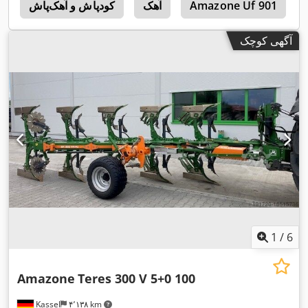
Amazone Uf 901
آهک
کودپاش و آهک‌پاش
1
آگهی کوچک
1
/
6
Amazone
Teres 300 V 5+0 100
Kassel
۴٬۱۳۸ km