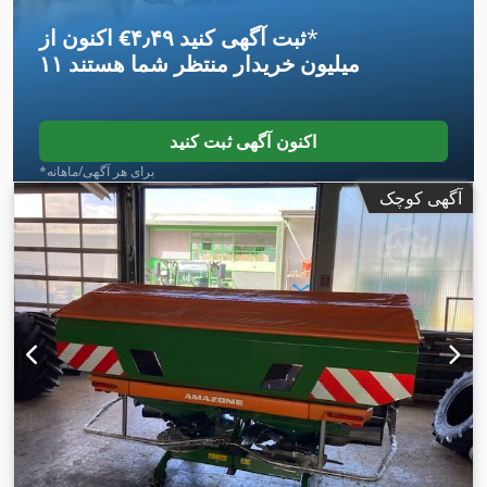
*
اکنون از ‎€۴٫۴۹ ثبت آگهی کنید
۱۱ میلیون خریدار
منتظر شما هستند
اکنون آگهی ثبت کنید
*برای هر آگهی/ماهانه
آگهی کوچک