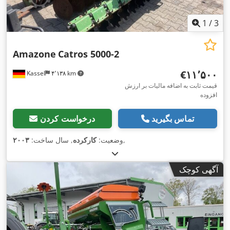
1
/
3
Amazone
Catros 5000-2
‎€۱۱٬۵۰۰
Kassel
۴٬۱۳۸ km
قیمت ثابت به اضافه مالیات بر ارزش
افزوده
تماس بگیرید
درخواست کردن
,
وضعیت:
کارکرده
, سال ساخت:
۲۰۰۳
آگهی کوچک