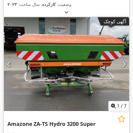
,
وضعیت:
کارکرده
, سال ساخت:
۲۰۲۳
آگهی کوچک
1
/
7
Amazone
ZA-TS Hydro 3200 Super