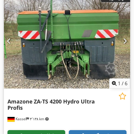
1
/
6
Amazone
ZA-TS 4200 Hydro Ultra
Profis
Kassel
۴٬۱۳۸ km