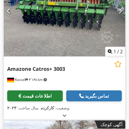
1
/
2
Amazone
Catros+ 3003
Kassel
۴٬۱۳۸ km
تماس بگیرید
اطلاعات قیمت
,
وضعیت:
کارکرده
, سال ساخت:
۲۰۲۳
آگهی کوچک