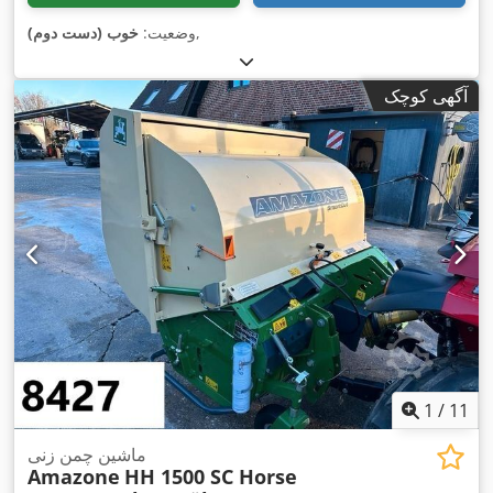
,
وضعیت:
خوب (دست دوم)
آگهی کوچک
1
/
11
ماشین چمن زنی
Amazone
HH 1500 SC Horse