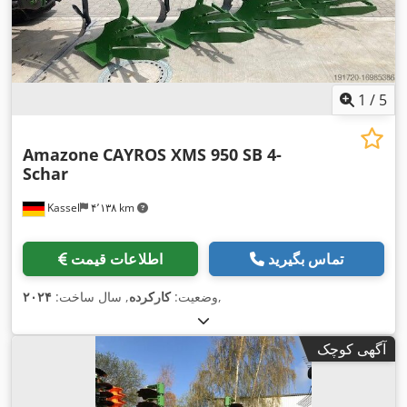
1
/
5
Amazone
CAYROS XMS 950 SB 4-
Schar
Kassel
۴٬۱۳۸ km
تماس بگیرید
اطلاعات قیمت
,
وضعیت:
کارکرده
, سال ساخت:
۲۰۲۴
آگهی کوچک