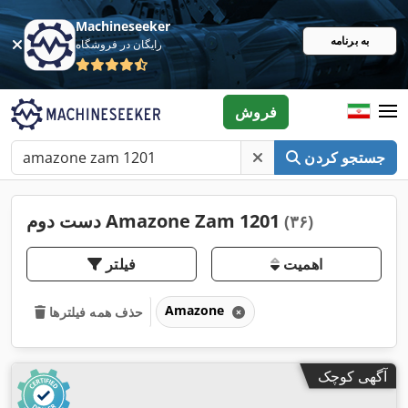
Machineseeker
به برنامه
رایگان در فروشگاه
فروش
جستجو کردن
دست دوم Amazone Zam 1201
(۳۶)
اهمیت
فیلتر
Amazone
حذف همه فیلترها
آگهی کوچک