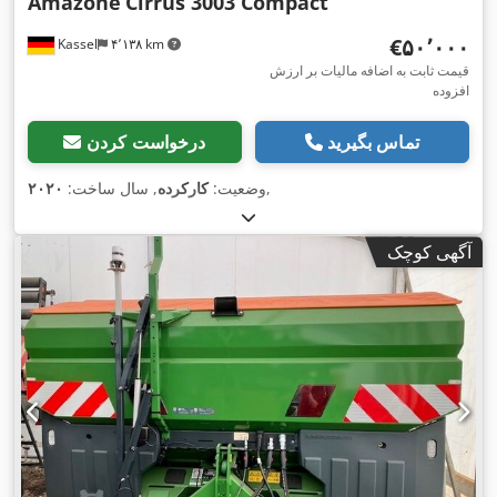
Amazone
Cirrus 3003 Compact
‎€۵۰٬۰۰۰
Kassel
۴٬۱۳۸ km
قیمت ثابت به اضافه مالیات بر ارزش
افزوده
تماس بگیرید
درخواست کردن
,
وضعیت:
کارکرده
, سال ساخت:
۲۰۲۰
آگهی کوچک