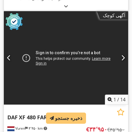
آگهی کوچک
1
/
14
DAF
XF 480 FAR
ذخیره جستجو
‎€۳۴٬۹۵۰
Vuren
۴٬۴۵۰ km
‎€۳۵٬۹۵۰