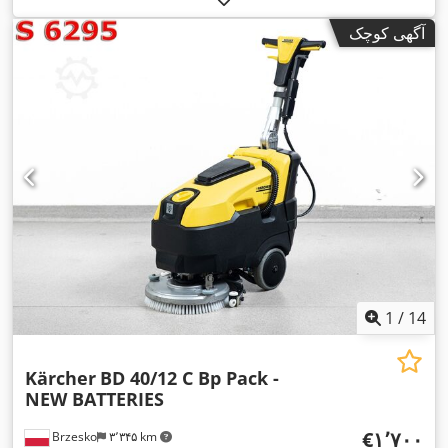
سفید
, نوع چرخ‌دنده:
خودکار
, طول فضای بارگیری:
۶٬۰۵۰ میلی‌متر
,
آگهی کوچک
عرض فضای بارگیری:
۲٬۴۰۰ میلی‌متر
, ارتفاع فضای بارگیری:
۹۰۰
میلی‌متر
, سال ساخت:
۲۰۲۰
, تجهیزات:
اِی‌بی‌اِس‎, تهویه مطبوع,
,
جرثقیل
1
/
14
Kärcher
BD 40/12 C Bp Pack -
NEW BATTERIES
‎€۱٬۷۰۰
Brzesko
۳٬۳۴۵ km