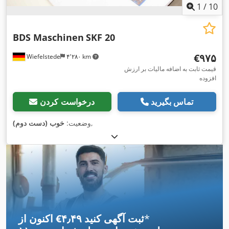
1
/
10
BDS Maschinen
SKF 20
‎€۹۷۵
Wiefelstede
۴٬۲۸۰ km
قیمت ثابت به اضافه مالیات بر ارزش
افزوده
تماس بگیرید
درخواست کردن
,
وضعیت:
خوب (دست دوم)
*
اکنون از ‎€۴٫۴۹ ثبت آگهی کنید