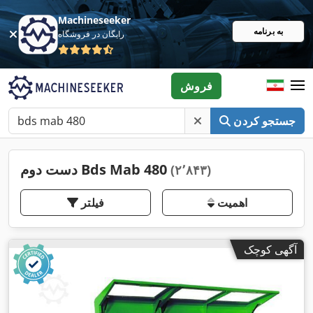
Machineseeker
به برنامه
رایگان در فروشگاه
فروش
جستجو کردن
دست دوم Bds Mab 480
(۲٬۸۴۳)
اهمیت
فیلتر
آگهی کوچک