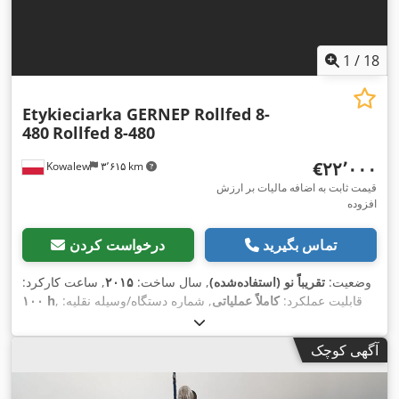
1
/
18
Etykieciarka GERNEP Rollfed 8-
480
Rollfed 8-480
‎€۲۲٬۰۰۰
Kowalew
۳٬۶۱۵ km
قیمت ثابت به اضافه مالیات بر ارزش
افزوده
تماس بگیرید
درخواست کردن
وضعیت:
تقریباً نو (استفاده‌شده)
, سال ساخت:
۲۰۱۵
, ساعت کارکرد:
, قابلیت عملکرد:
کاملاً عملیاتی
, شماره دستگاه/وسیله نقلیه:
۱۰۰ h
,
۴۰۰ V
151515
, ولتاژ ورودی:
آگهی کوچک