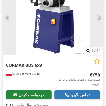
1
/
11
CORMAK
BDS 6x9
‎€۲۹۵
Siedlce
۳٬۳۴۶ km
قیمت ثابت به اضافه مالیات بر ارزش
افزوده
تماس بگیرید
درخواست کردن
,
وضعیت:
نو
, سال ساخت:
۲۰۲۶