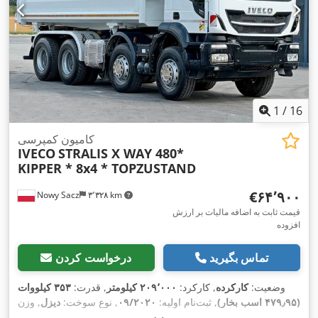
1
/
16
کامیون کمپرسی
IVECO
STRALIS X WAY 480*
KIPPER * 8x4 * TOPZUSTAND
‎€۶۴٬۹۰۰
Nowy Sacz
۳٬۳۲۸ km
قیمت ثابت به اضافه مالیات بر ارزش
افزوده
تماس بگیرید
درخواست کردن
وضعیت:
کارکرده
, کارکرد:
۲۰۹٬۰۰۰ کیلومتر
, قدرت:
۳۵۳ کیلووات
(۴۷۹٫۹۵ اسب بخار)
, ثبت‌نام اولیه:
۰۹/۲۰۲۰
, نوع سوخت:
دیزل
, وزن
کل:
۳۲٬۰۰۰ کیلوگرم
, پیکربندی محور:
۳ محور
, ترمزها:
رتاردر
, رنگ: