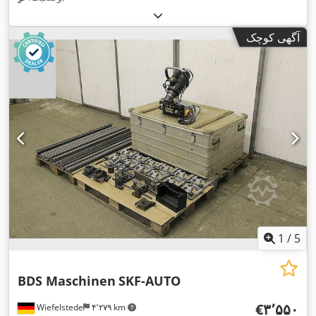
آگهی کوچک
1
/
5
BDS Maschinen
SKF-AUTO
‎€۳٬۵۵۰
Wiefelstede
۴٬۲۷۹ km