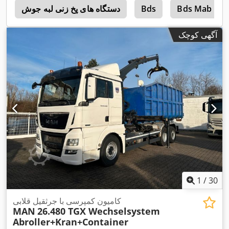
Bds Mab 485
Bds
دستگاه های پخ زنی لبه جوش
ا
آگهی کوچک
1
/
30
کامیون کمپرسی با جرثقیل قلابی
MAN
26.480 TGX Wechselsystem
Abroller+Kran+Container