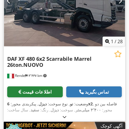
1
/
28
DAF
XF 480 6x2 Scarrabile Marrel
26ton.NUOVO
Rende
۳٬۴۳۷ km
تماس بگیرید
اطلاعات قیمت
, فاصله بین دو
6x2
وضعیت:
نو
, نوع سوخت:
دیزل
, پیکربندی محور:
محور:
۴٬۴۰۰ میلی‌متر
, سوخت:
دیزل
, رنگ:
سفید
, سال ساخت:
EBS (سیستم ترمز الکترونیکی), آینه برقی, اتصال
, تجهیزات:
۲۰۲۶
یدک‌کش, ادبلو, اِی‌بی‌اِس‎, برنامه پایداری الکترونیکی (ESP), بلوتوث,
آگهی کوچک
تاکوگراف, تنظیم برقی پنجره, تهویه مطبوع, خودروی غیرسیگاری,