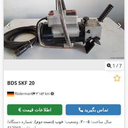
1
/
7
BDS
SKF 20
Rödermark
۴٬۱۵۳ km
تماس بگیرید
اطلاعات قیمت
سال ساخت:
۲۰۰۵
, وضعیت:
خوب (دست دوم)
, شماره دستگاه/
,
وسیله نقلیه:
412060