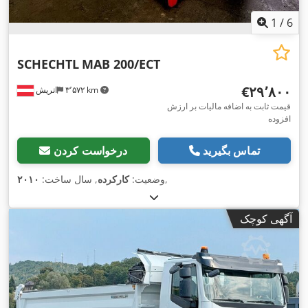
1
/
6
SCHECHTL
MAB 200/ECT
‎€۲۹٬۸۰۰
۳٬۵۷۲ km
اتریش
قیمت ثابت به اضافه مالیات بر ارزش
افزوده
تماس بگیرید
درخواست کردن
,
وضعیت:
کارکرده
, سال ساخت:
۲۰۱۰
آگهی کوچک