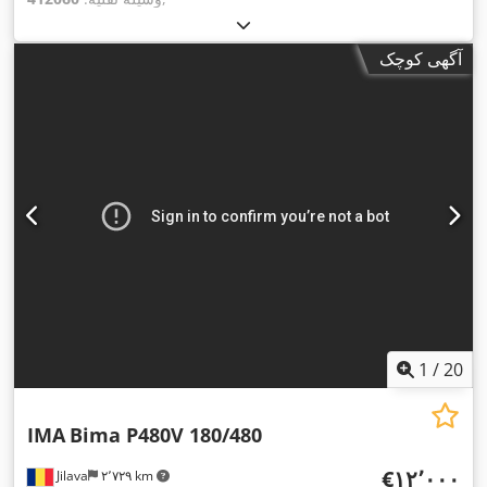
آگهی کوچک
1
/
20
IMA
Bima P480V 180/480
‎€۱۲٬۰۰۰
Jilava
۲٬۷۲۹ km