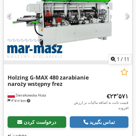
1
/
11
Holzing G-MAX 480
zarabianie
naroży wstępny frez
‎€۲۳٬۵۷۱
Sierakowska Huta
۳٬۷۱۶ km
قیمت ثابت به اضافه مالیات بر ارزش
افزوده
تماس بگیرید
درخواست کردن
,
وضعیت:
نو