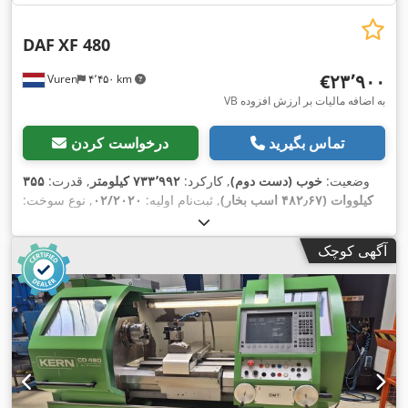
DAF
XF 480
‎€۲۳٬۹۰۰
Vuren
۴٬۴۵۰ km
VB به اضافه مالیات بر ارزش افزوده
تماس بگیرید
درخواست کردن
وضعیت:
خوب (دست دوم)
, کارکرد:
۷۳۳٬۹۹۲ کیلومتر
, قدرت:
۳۵۵
کیلووات (۴۸۲٫۶۷ اسب بخار)
, ثبت‌نام اولیه:
۰۲/۲۰۲۰
, نوع سوخت:
, فاصله بین دو
4x2
, پیکربندی محور:
315/70R22,5
دیزل
, سایز تایر:
محور:
۳٬۸۰۰ میلی‌متر
, سوخت:
دیزل
, ترمزها:
رتاردر
, رنگ:
دیگر
,
آگهی کوچک
کابین راننده:
کابین خواب
, نوع چرخ‌دنده:
خودکار
, تعداد دنده‌ها:
۱۲
,
کلاس انتشار:
یورو ۶
, سیستم تعلیق:
فولاد-هوا
, طول کل:
۶٬۲۲۰
میلی‌متر
, عرض کل:
۲٬۵۵۰ میلی‌متر
, ارتفاع کل:
۴٬۰۰۰ میلی‌متر
,
سال ساخت:
۲۰۲۰
, تجهیزات:
آینه برقی, اِی‌بی‌اِس‎, بخاری پارکینگ,
بلوتوث, تنظیم برقی پنجره, تهویه مطبوع, رتاردر, سیستم ناوبری, قفل
,
مرکزی, کروز کنترل, کنترل کشش, کولر پارکینگ, گرم‌کن صندلی