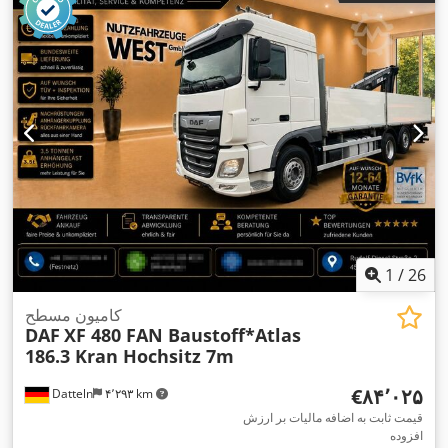
دستیار حفظ خطوط رانندگی, دستیار نقطه کور, رایانه‌ی روی برد,
رتاردر, سیستم استارت-استاپ, سیستم ناوبری, فرمان هیدرولیک,
فیلتر دوده, قفل دیفرانسیل, قفل مرکزی, مخزن سوخت ثانویه, پایش
فشار باد لاستیک, پورت USB, چراغ مه شکن, چراغ‌های جلو اضافی,
کروز کنترل, کمک کننده شروع حرکت در سربالایی, کنترل کشش,
,
گرم‌کن صندلی, یخچال
1
/
26
کامیون مسطح
DAF
XF 480 FAN Baustoff*Atlas
186.3 Kran Hochsitz 7m
‎€۸۴٬۰۲۵
Datteln
۴٬۲۹۳ km
قیمت ثابت به اضافه مالیات بر ارزش
افزوده