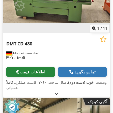
1
/
11
DMT
CD 480
Monheim am Rhein
۴٬۳۱۰ km
تماس بگیرید
اطلاعات قیمت
وضعیت:
خوب (دست دوم)
, سال ساخت:
۲۰۱۰
, قابلیت عملکرد:
کاملاً
,
عملیاتی
آگهی کوچک