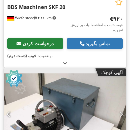
BDS Maschinen
SKF 20
‎€۹۲۰
Wiefelstede
۴٬۲۸۰ km
قیمت ثابت به اضافه مالیات بر ارزش
افزوده
تماس بگیرید
درخواست کردن
,
وضعیت:
خوب (دست دوم)
آگهی کوچک