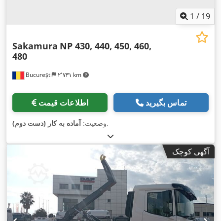
1
/
19
Sakamura
NP 430, 440, 450, 460,
480
București
۲٬۷۳۱ km
تماس بگیرید
اطلاعات قیمت
,
وضعیت:
آماده به کار (دست دوم)
آگهی کوچک