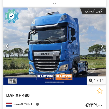
آگهی کوچک
1
/
14
DAF
XF 480
‎€۲۳٬۹۰۰
Vuren
۴٬۴۵۰ km