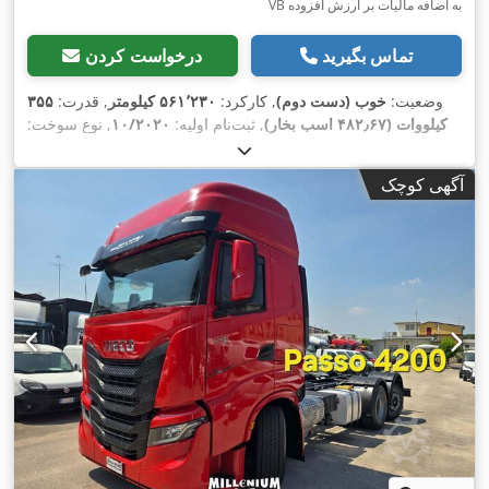
VB به اضافه مالیات بر ارزش افزوده
تماس بگیرید
درخواست کردن
وضعیت:
خوب (دست دوم)
, کارکرد:
۵۶۱٬۲۳۰ کیلومتر
, قدرت:
۳۵۵
کیلووات (۴۸۲٫۶۷ اسب بخار)
, ثبت‌نام اولیه:
۱۰/۲۰۲۰
, نوع سوخت:
, فاصله بین دو
4x2
, پیکربندی محور:
315/70R22,5
دیزل
, سایز تایر:
محور:
۳٬۸۰۰ میلی‌متر
, سوخت:
دیزل
, ترمزها:
رتاردر
, رنگ:
آبی
,
آگهی کوچک
کابین راننده:
کابین خواب
, نوع چرخ‌دنده:
خودکار
, تعداد دنده‌ها:
۱۲
,
کلاس انتشار:
یورو ۶
, سیستم تعلیق:
فولاد-هوا
, طول کل:
۶٬۲۰۰
میلی‌متر
, عرض کل:
۲٬۵۵۰ میلی‌متر
, ارتفاع کل:
۴٬۱۱۰ میلی‌متر
,
سال ساخت:
۲۰۲۰
, تجهیزات:
آینه برقی, اِی‌بی‌اِس‎, بخاری پارکینگ,
بلوتوث, تنظیم برقی پنجره, تهویه مطبوع, رتاردر, سیستم ناوبری, قفل
,
مرکزی, کروز کنترل, کنترل کشش, کولر پارکینگ, گرم‌کن صندلی