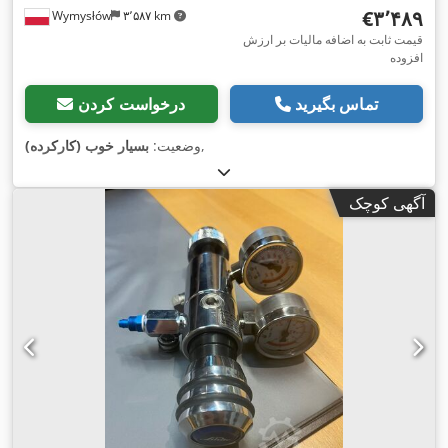
‎€۳٬۴۸۹
Wymysłów
۳٬۵۸۷ km
قیمت ثابت به اضافه مالیات بر ارزش
افزوده
تماس بگیرید
درخواست کردن
,
وضعیت:
بسیار خوب (کارکرده)
آگهی کوچک