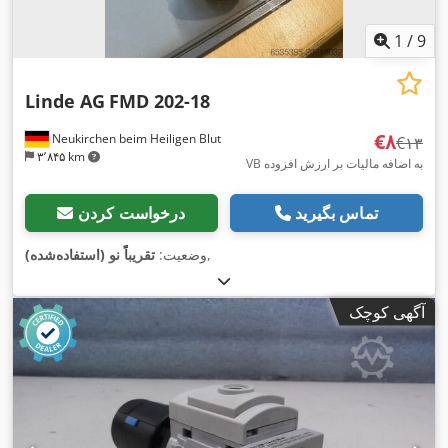
1
/
9
Linde AG
FMD 202-18
‎€۸
Neukirchen beim Heiligen Blut
‎€۱۳
۳٬۸۴۵ km
VB به اضافه مالیات بر ارزش افزوده
تماس بگیرید
درخواست کردن
,
وضعیت:
تقریباً نو (استفاده‌شده)
آگهی کوچک