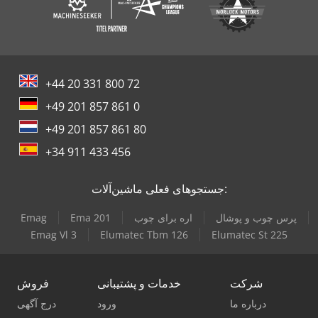
+44 20 331 800 72
+49 201 857 861 0
+49 201 857 861 80
+34 911 433 456
جستجوهای فعلی ماشین‌آلات:
پرس چوب و پوشال
اره برای چوب
Ema 201
Emag
Emag Vl 3
Elumatec Tbm 126
Elumatec St 225
شرکت
خدمات و پشتیبانی
فروش
درباره ما
ورود
درج آگهی