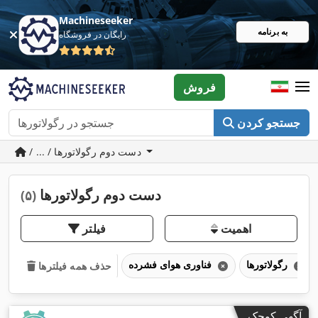
Machineseeker
به برنامه
رایگان در فروشگاه
فروش
جستجو کردن
/ ... / دست دوم رگولاتورها
دست دوم رگولاتورها
(۵)
اهمیت
فیلتر
رگولاتورها
فناوری هوای فشرده
حذف همه فیلترها
آگهی کوچک