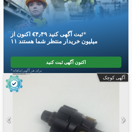
*
اکنون از ‎€۴٫۴۹ ثبت آگهی کنید
۱۱ میلیون خریدار
منتظر شما هستند
اکنون آگهی ثبت کنید
*برای هر آگهی/ماهانه
آگهی کوچک