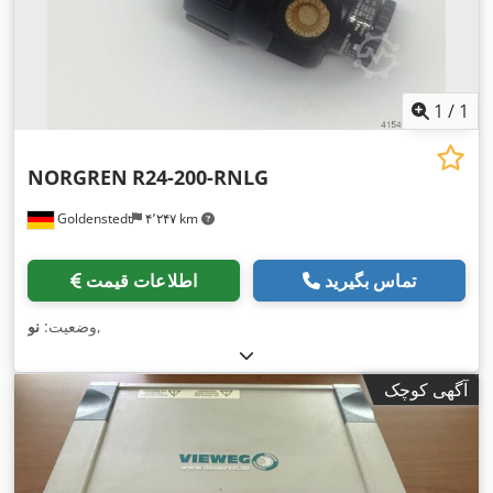
1
/
1
NORGREN
R24-200-RNLG
Goldenstedt
۴٬۲۴۷ km
تماس بگیرید
اطلاعات قیمت
,
وضعیت:
نو
آگهی کوچک