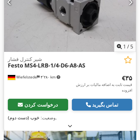
1
/
5
شیر کنترل فشار
Festo
MS4-LRB-1/4-D6-A8-AS
‎€۳۵
Wiefelstede
۴٬۲۸۰ km
قیمت ثابت به اضافه مالیات بر ارزش
افزوده
تماس بگیرید
درخواست کردن
,
وضعیت:
خوب (دست دوم)