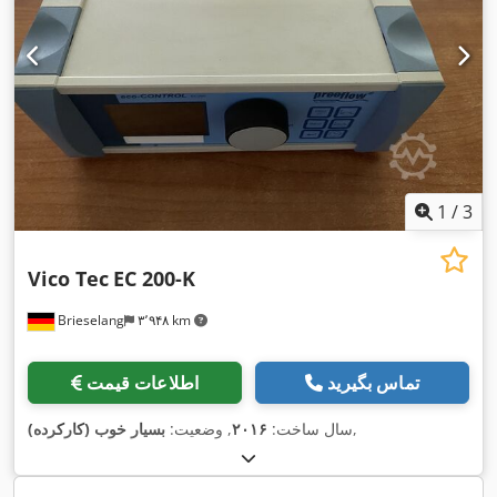
1
/
3
Vico Tec
EC 200-K
Brieselang
۳٬۹۴۸ km
تماس بگیرید
اطلاعات قیمت
,
سال ساخت:
۲۰۱۶
, وضعیت:
بسیار خوب (کارکرده)