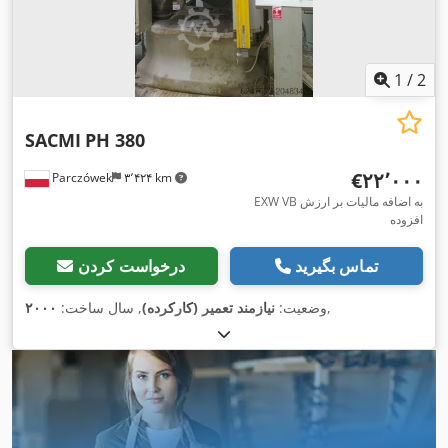
1
/
2
SACMI
PH 380
‎€۲۲٬۰۰۰
Parczówek
۳٬۴۲۴ km
EXW VB به اضافه مالیات بر ارزش
افزوده
تماس بگیرید
درخواست کردن
,
وضعیت:
نیازمند تعمیر (کارکرده)
, سال ساخت:
۲۰۰۰