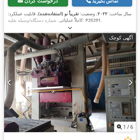
تماس بگیرید
درخواست کردن
سال ساخت:
۲۰۲۲
, وضعیت:
تقریباً نو (استفاده‌شده)
, قابلیت عملکرد:
,
P25291
, شماره دستگاه/وسیله نقلیه:
کاملاً عملیاتی
آگهی کوچک
1
/
6