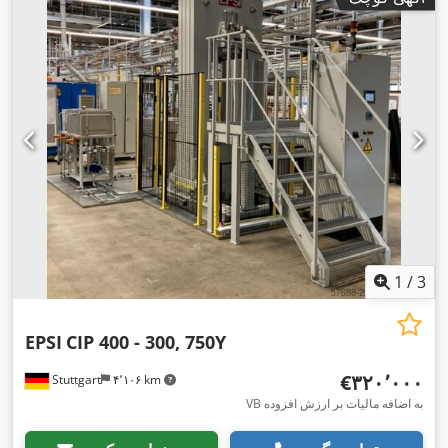
1
/
3
EPSI
CIP 400 - 300, 750Y
‎€۳۲۰٬۰۰۰
Stuttgart
۴٬۱۰۶ km
VB به اضافه مالیات بر ارزش افزوده