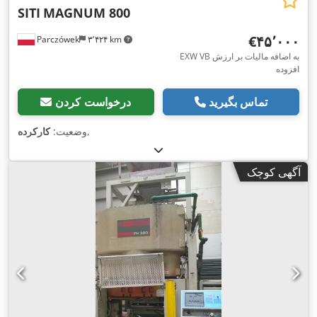
SITI
MAGNUM 800
‎€۴۵٬۰۰۰
Parczówek
۳٬۴۲۴ km
EXW VB به اضافه مالیات بر ارزش
افزوده
تماس بگیرید
درخواست کردن
,
وضعیت:
کارکرده
آگهی کوچک