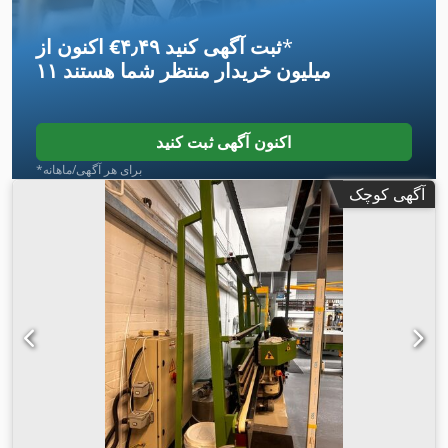
*
اکنون از ‎€۴٫۴۹ ثبت آگهی کنید
۱۱ میلیون خریدار
منتظر شما هستند
اکنون آگهی ثبت کنید
*برای هر آگهی/ماهانه
آگهی کوچک