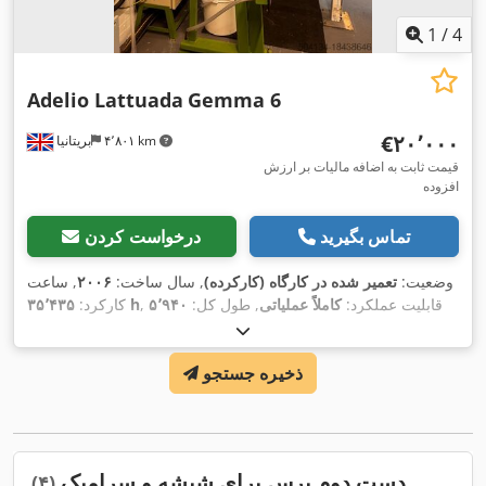
1
/
4
Adelio Lattuada
Gemma 6
‎€۲۰٬۰۰۰
۴٬۸۰۱ km
بریتانیا
قیمت ثابت به اضافه مالیات بر ارزش
افزوده
تماس بگیرید
درخواست کردن
وضعیت:
تعمیر شده در کارگاه (کارکرده)
, سال ساخت:
۲۰۰۶
, ساعت
, قابلیت عملکرد:
کاملاً عملیاتی
, طول کل:
۵٬۹۴۰
۳۵٬۴۳۵ h
کارکرد:
میلی‌متر
, عرض کل:
۱٬۸۰۰ میلی‌متر
, ارتفاع کل:
۲٬۴۰۰ میلی‌متر
,
,
سال آخرین تعمیرات اساسی:
۲۰۲۳
ذخیره جستجو
دست دوم پرس برای شیشه و سرامیک
(۴)