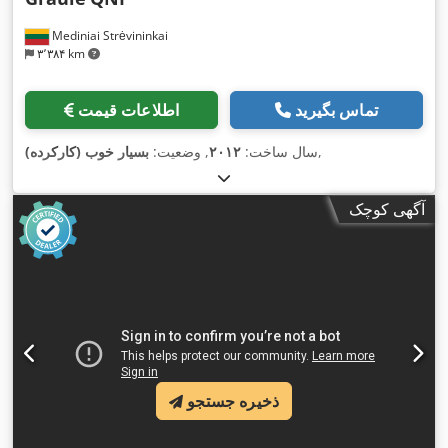
Mediniai Strėvininkai
۳٬۳۸۴ km
تماس بگیرید
اطلاعات قیمت
,
سال ساخت:
۲۰۱۲
, وضعیت:
بسیار خوب (کارکرده)
آگهی کوچک
ذخیره جستجو