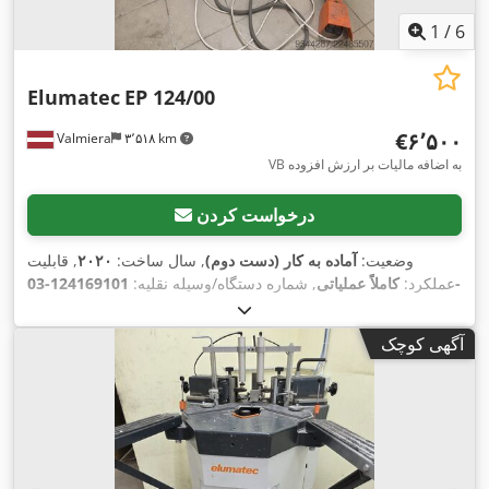
1
/
6
Elumatec
EP 124/00
‎€۶٬۵۰۰
Valmiera
۳٬۵۱۸ km
VB به اضافه مالیات بر ارزش افزوده
درخواست کردن
وضعیت:
آماده به کار (دست دوم)
, سال ساخت:
۲۰۲۰
, قابلیت
عملکرد:
کاملاً عملیاتی
, شماره دستگاه/وسیله نقلیه:
124169101-03-
EN-EP124
,
آگهی کوچک