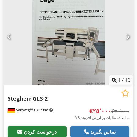
1
/
10
Stegherr
GLS-2
‎€۲۵٬۰۰۰
Salzweg
۳٬۷۹۲ km
‎€۳۰٬۰۰۰
VB به اضافه مالیات بر ارزش افزوده
تماس بگیرید
درخواست کردن