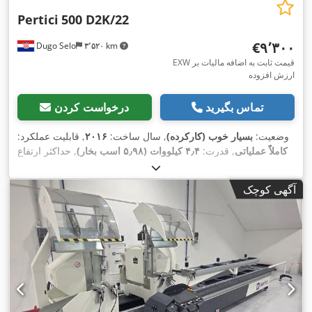
Pertici
500 D2K/22
‎€۹٬۳۰۰
Dugo Selo
۳٬۵۲۰ km
EXW قیمت ثابت به اضافه مالیات بر
ارزش افزوده
تماس بگیرید
درخواست کردن
وضعیت:
بسیار خوب (کارکرده)
, سال ساخت:
۲۰۱۶
, قابلیت عملکرد:
کاملاً عملیاتی
, قدرت:
۴٫۴ کیلووات (۵٫۹۸ اسب بخار)
, حداکثر ارتفاع
برش:
۶٬۰۰۰ میلی‌متر
, قطر تیغ اره:
۵۰۰ میلی‌متر
, تنظیم شیب تیغه
,
اره:
۹۰ °
, حداکثر سرعت چرخش:
۲٬۸۰۰ دور/دقیقه
آگهی کوچک