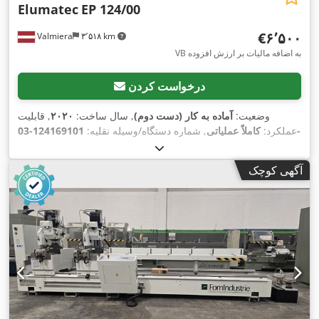
Elumatec
EP 124/00
‎€۶٬۵۰۰
Valmiera
۳٬۵۱۸ km
VB به اضافه مالیات بر ارزش افزوده
درخواست کردن
وضعیت:
آماده به کار (دست دوم)
, سال ساخت:
۲۰۲۰
, قابلیت
عملکرد:
کاملاً عملیاتی
, شماره دستگاه/وسیله نقلیه:
124169101-03-
,
, تجهیزات:
سومین عملکرد هیدرولیک
EN-EP124
آگهی کوچک