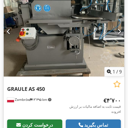
1
/
9
GRAULE
AS 450
‎€۴٬۷۰۰
Zambrów
۳٬۳۹۵ km
قیمت ثابت به اضافه مالیات بر ارزش
افزوده
تماس بگیرید
درخواست کردن