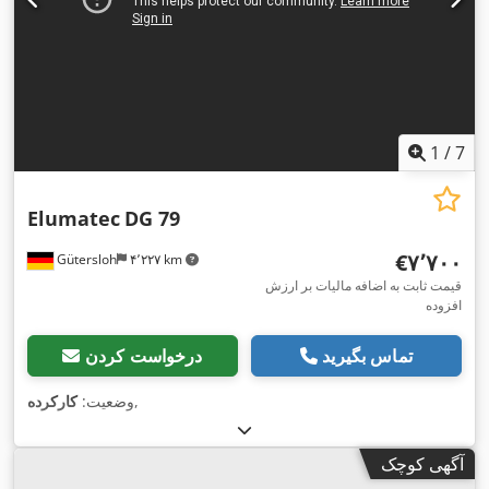
1
/
7
Elumatec
DG 79
‎€۷٬۷۰۰
Gütersloh
۴٬۲۲۷ km
قیمت ثابت به اضافه مالیات بر ارزش
افزوده
تماس بگیرید
درخواست کردن
,
وضعیت:
کارکرده
آگهی کوچک