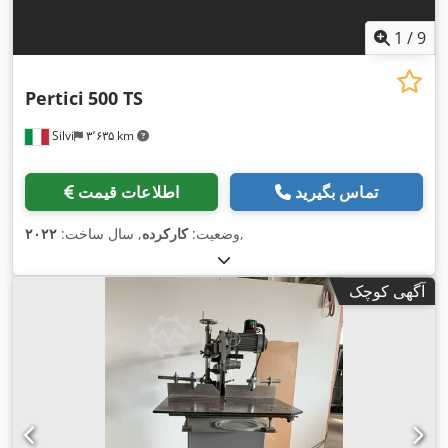
1
/
9
Pertici
500 TS
Silvi
۳٬۶۳۵ km
تماس بگیرید
اطلاعات قیمت
,
وضعیت:
کارکرده
, سال ساخت:
۲۰۲۲
آگهی کوچک