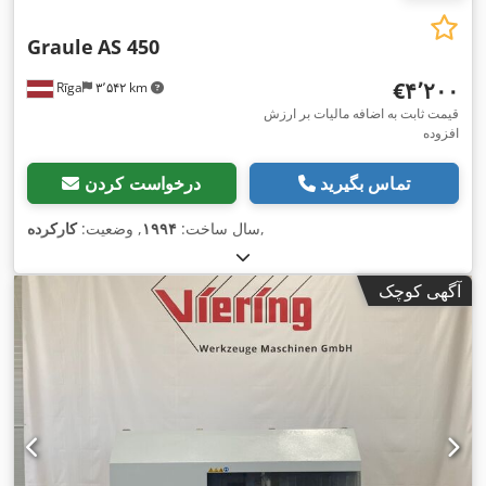
Graule
AS 450
‎€۴٬۲۰۰
Rīga
۳٬۵۴۲ km
قیمت ثابت به اضافه مالیات بر ارزش
افزوده
تماس بگیرید
درخواست کردن
,
سال ساخت:
۱۹۹۴
, وضعیت:
کارکرده
آگهی کوچک