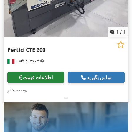
1
/
1
Pertici
CTE 600
Silvi
۳٬۶۳۵ km
تماس بگیرید
اطلاعات قیمت
,
وضعیت:
نو