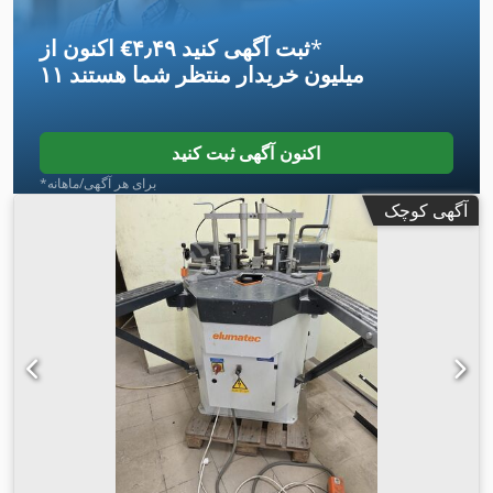
*
اکنون از ‎€۴٫۴۹ ثبت آگهی کنید
۱۱ میلیون خریدار
منتظر شما هستند
اکنون آگهی ثبت کنید
*برای هر آگهی/ماهانه
آگهی کوچک