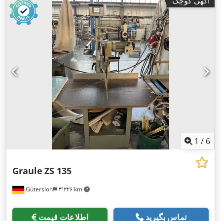
آگهی کوچک
1
/
6
Graule
ZS 135
Gütersloh
۴٬۲۲۶ km
تماس بگیرید
اطلاعات قیمت