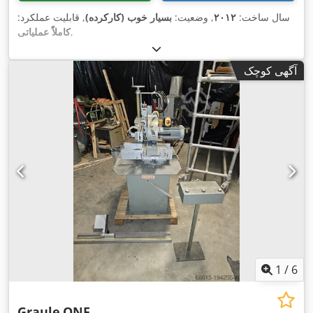
سال ساخت:
۲۰۱۲
, وضعیت:
بسیار خوب (کارکرده)
, قابلیت عملکرد:
,
کاملاً عملیاتی
آگهی کوچک
1
/
6
Graule
QNF