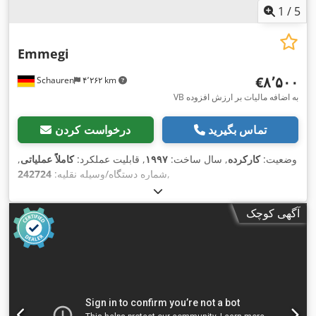
1
/
5
Emmegi
‎€۸٬۵۰۰
Schauren
۴٬۲۶۲ km
VB به اضافه مالیات بر ارزش افزوده
تماس بگیرید
درخواست کردن
وضعیت:
کارکرده
, سال ساخت:
۱۹۹۷
, قابلیت عملکرد:
کاملاً عملیاتی
,
,
شماره دستگاه/وسیله نقلیه:
242724
آگهی کوچک