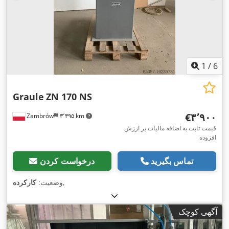
1
/
6
Graule
ZN 170 NS
‎€۳٬۹۰۰
Zambrów
۳٬۳۹۵ km
قیمت ثابت به اضافه مالیات بر ارزش
افزوده
تماس بگیرید
درخواست کردن
,
وضعیت:
کارکرده
آگهی کوچک