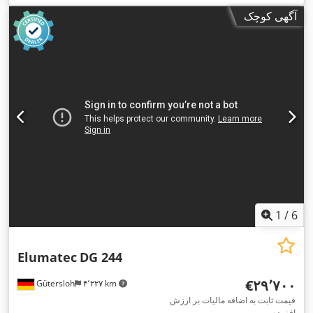
آگهی کوچک
1
/
6
Elumatec
DG 244
‎€۲۹٬۷۰۰
Gütersloh
۴٬۲۲۷ km
قیمت ثابت به اضافه مالیات بر ارزش
افزوده