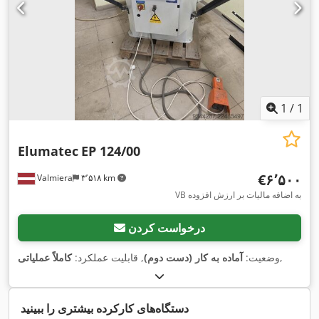
1
/
1
Elumatec
EP 124/00
‎€۶٬۵۰۰
Valmiera
۳٬۵۱۸ km
VB به اضافه مالیات بر ارزش افزوده
درخواست کردن
,
وضعیت:
آماده به کار (دست دوم)
, قابلیت عملکرد:
کاملاً عملیاتی
دستگاه‌های کارکرده بیشتری را ببینید