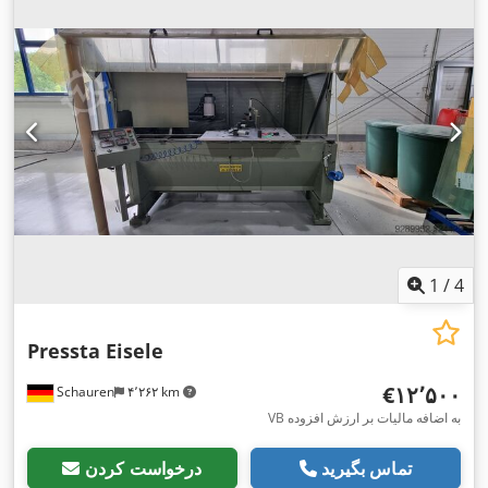
1
/
4
Pressta Eisele
‎€۱۲٬۵۰۰
Schauren
۴٬۲۶۲ km
VB به اضافه مالیات بر ارزش افزوده
تماس بگیرید
درخواست کردن