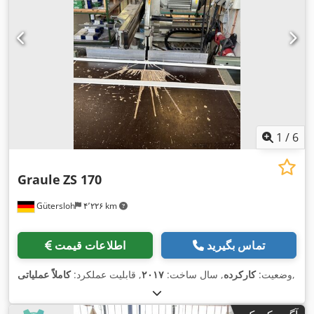
1
/
6
Graule
ZS 170
Gütersloh
۴٬۲۲۶ km
تماس بگیرید
اطلاعات قیمت
,
وضعیت:
کارکرده
, سال ساخت:
۲۰۱۷
, قابلیت عملکرد:
کاملاً عملیاتی