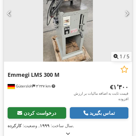
1
/
5
Emmegi
LMS 300 M
‎€۱٬۳۰۰
Gütersloh
۴٬۲۲۷ km
قیمت ثابت به اضافه مالیات بر ارزش
افزوده
تماس بگیرید
درخواست کردن
,
سال ساخت:
۱۹۹۹
, وضعیت:
کارکرده