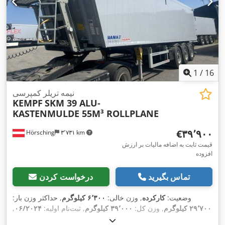
1
/
16
نیمه تریلر کمپرسی
KEMPF
SKM 39 ALU-
KASTENMULDE 55M³ ROLLPLANE
‎€۳۹٬۹۰۰
Hörsching
۳٬۷۳۱ km
قیمت ثابت به اضافه مالیات بر ارزش
افزوده
تماس بگیرید
درخواست کردن
وضعیت:
کارکرده
, وزن خالی:
۶٬۳۰۰ کیلوگرم
, حداکثر وزن بار:
۲۹٬۷۰۰ کیلوگرم
, وزن کل:
۳۹٬۰۰۰ کیلوگرم
, ثبت‌نام اولیه:
۰۶/۲۰۲۴
,
,
حجم فضای بارگیری:
۵۵ متر مکعب
, تجهیزات: