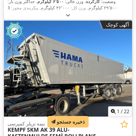
وضعیت:
کارکرده
, وزن خالی:
۶٬۵۰۰ کیلوگرم
, حداکثر وزن بار:
۲۹٬۵۰۰ کیلوگرم
, وزن کل:
۳۶٬۰۰۰ کیلوگرم
, پیکربندی محور:
3
محور
, ثبت‌نام اولیه:
۱۱/۲۰۲۳
, حجم فضای بارگیری:
۵۵ متر مکعب
,
,
سیستم تعلیق:
هوا
, تجهیزات:
آگهی کوچک
1
/
22
ذخیره جستجو
نیمه تریلر کمپرسی
KEMPF
SKM AK 39 ALU-
KASTENMULDE 55M³ ROLLPLANE