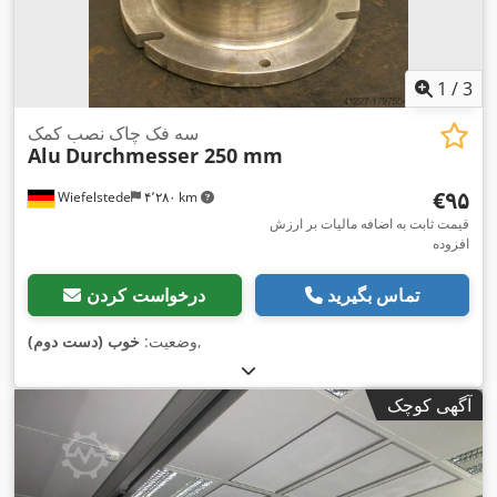
1
/
3
سه فک چاک نصب کمک
Alu
Durchmesser 250 mm
‎€۹۵
Wiefelstede
۴٬۲۸۰ km
قیمت ثابت به اضافه مالیات بر ارزش
افزوده
تماس بگیرید
درخواست کردن
,
وضعیت:
خوب (دست دوم)
آگهی کوچک