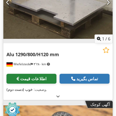
1
/
6
Alu
1290/800/H120 mm
Wiefelstede
۴٬۲۸۰ km
تماس بگیرید
اطلاعات قیمت
,
وضعیت:
خوب (دست دوم)
آگهی کوچک