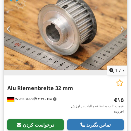
1
/
7
Alu
Riemenbreite 32 mm
‎€۱۵
Wiefelstede
۴٬۲۸۰ km
قیمت ثابت به اضافه مالیات بر ارزش
افزوده
تماس بگیرید
درخواست کردن