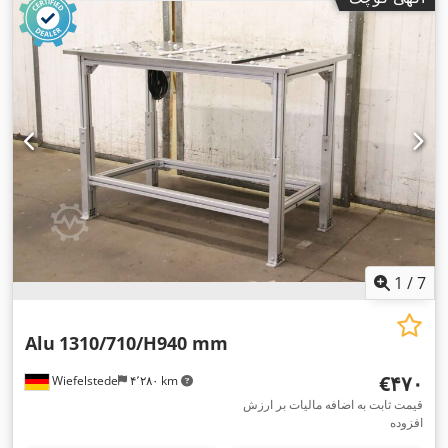
1
/
7
Alu
1310/710/H940 mm
‎€۴۷۰
Wiefelstede
۴٬۲۸۰ km
قیمت ثابت به اضافه مالیات بر ارزش
افزوده