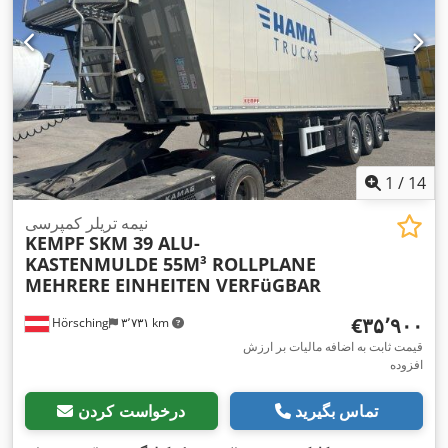
1
/
14
نیمه تریلر کمپرسی
KEMPF
SKM 39 ALU-
KASTENMULDE 55M³ ROLLPLANE
MEHRERE EINHEITEN VERFüGBAR
‎€۳۵٬۹۰۰
Hörsching
۳٬۷۳۱ km
قیمت ثابت به اضافه مالیات بر ارزش
افزوده
تماس بگیرید
درخواست کردن