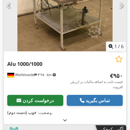
1
/
6
Alu
1000/1000
‎€۹۵۰
Wiefelstede
۴٬۲۸۰ km
قیمت ثابت به اضافه مالیات بر ارزش
افزوده
تماس بگیرید
درخواست کردن
,
وضعیت:
خوب (دست دوم)
آگهی کوچک