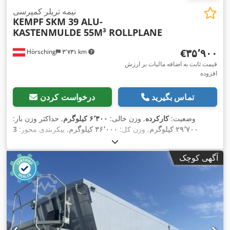
نیمه تریلر کمپرسی
KEMPF
SKM 39 ALU-
KASTENMULDE 55M³ ROLLPLANE
‎€۳۵٬۹۰۰
Hörsching
۳٬۷۳۱ km
قیمت ثابت به اضافه مالیات بر ارزش
افزوده
تماس بگیرید
درخواست کردن
وضعیت:
کارکرده
, وزن خالی:
۶٬۳۰۰ کیلوگرم
, حداکثر وزن بار:
۲۹٬۷۰۰ کیلوگرم
, وزن کل:
۳۶٬۰۰۰ کیلوگرم
, پیکربندی محور:
3
محور
, ثبت‌نام اولیه:
۱۲/۲۰۲۳
, حجم فضای بارگیری:
۵۵ متر مکعب
,
,
سیستم تعلیق:
هوا
, تجهیزات:
آگهی کوچک