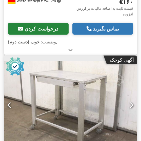
‎€۱۶۰
Wiefelstede
۴٬۲۸۰ km
قیمت ثابت به اضافه مالیات بر ارزش
افزوده
تماس بگیرید
درخواست کردن
,
وضعیت:
خوب (دست دوم)
آگهی کوچک