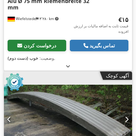
Alu
Ø 75 mm Riemenbreite 32
mm
‎€۱۵
Wiefelstede
۴٬۲۸۰ km
قیمت ثابت به اضافه مالیات بر ارزش
افزوده
تماس بگیرید
درخواست کردن
,
وضعیت:
خوب (دست دوم)
آگهی کوچک