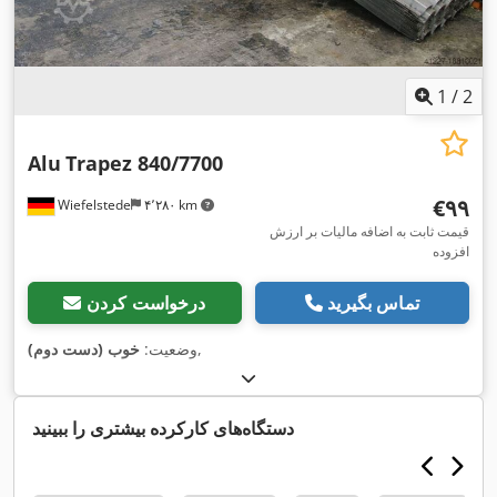
1
/
2
Alu
Trapez 840/7700
‎€۹۹
Wiefelstede
۴٬۲۸۰ km
قیمت ثابت به اضافه مالیات بر ارزش
افزوده
تماس بگیرید
درخواست کردن
,
وضعیت:
خوب (دست دوم)
دستگاه‌های کارکرده بیشتری را ببینید