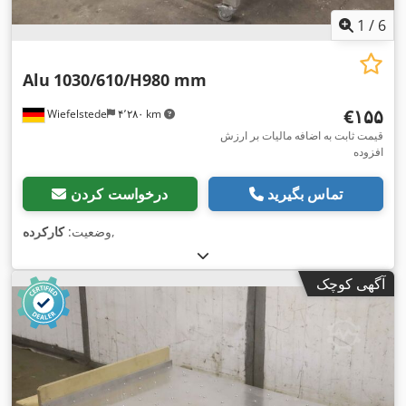
1
/
6
Alu
1030/610/H980 mm
‎€۱۵۵
Wiefelstede
۴٬۲۸۰ km
قیمت ثابت به اضافه مالیات بر ارزش
افزوده
تماس بگیرید
درخواست کردن
,
وضعیت:
کارکرده
آگهی کوچک