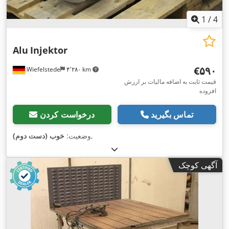
1
/
4
Alu
Injektor
‎€۵۹۰
Wiefelstede
۴٬۲۸۰ km
قیمت ثابت به اضافه مالیات بر ارزش
افزوده
تماس بگیرید
درخواست کردن
,
وضعیت:
خوب (دست دوم)
آگهی کوچک