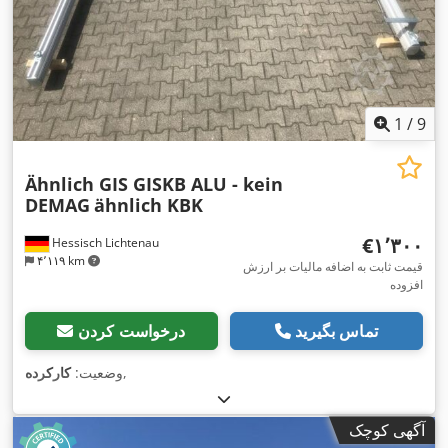
1
/
9
Ähnlich GIS GISKB ALU - kein
DEMAG
ähnlich KBK
‎€۱٬۳۰۰
Hessisch Lichtenau
۴٬۱۱۹ km
قیمت ثابت به اضافه مالیات بر ارزش
افزوده
تماس بگیرید
درخواست کردن
,
وضعیت:
کارکرده
آگهی کوچک