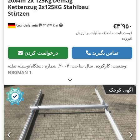
20x4m 2x 125Kg
Demag
Kettenzug 2x125KG Stahlbau
Stützen
‎€۴٬۹۵۰
Gondelsheim
۴٬۱۴۷ km
قیمت ثابت به اضافه مالیات بر ارزش
افزوده
تماس بگیرید
درخواست کردن
, شماره دستگاه/وسیله نقلیه:
وضعیت:
کارکرده
, سال ساخت:
۲۰۰۷
NBGMAN 1
,
آگهی کوچک