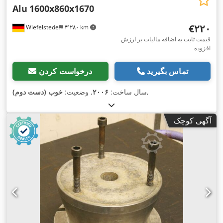
Alu
1600x860x1670
‎€۲۲۰
Wiefelstede
۴٬۲۸۰ km
قیمت ثابت به اضافه مالیات بر ارزش
افزوده
تماس بگیرید
درخواست کردن
,
سال ساخت:
۲۰۰۶
, وضعیت:
خوب (دست دوم)
آگهی کوچک