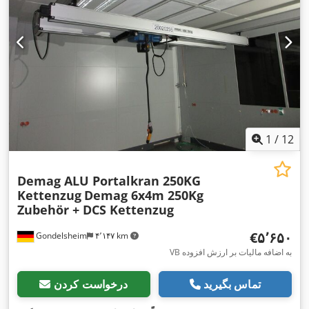
1
/
12
Demag ALU Portalkran 250KG
Kettenzug
Demag 6x4m 250Kg
Zubehör + DCS Kettenzug
‎€۵٬۶۵۰
Gondelsheim
۴٬۱۴۷ km
VB به اضافه مالیات بر ارزش افزوده
تماس بگیرید
درخواست کردن