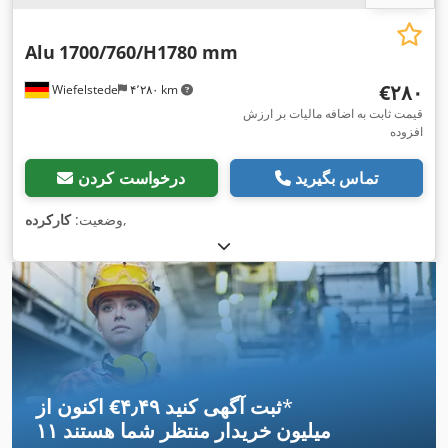
Alu
1700/760/H1780 mm
‎€۲۸۰
Wiefelstede
۴٬۲۸۰ km
قیمت ثابت به اضافه مالیات بر ارزش
افزوده
تماس بگیرید
درخواست کردن
,
وضعیت:
کارکرده
*
اکنون از ‎€۴٫۴۹ ثبت آگهی کنید
۱۱ میلیون خریدار
منتظر شما هستند