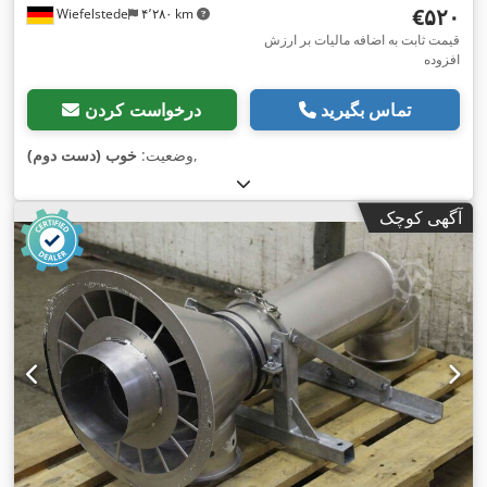
‎€۵۲۰
Wiefelstede
۴٬۲۸۰ km
قیمت ثابت به اضافه مالیات بر ارزش
افزوده
تماس بگیرید
درخواست کردن
,
وضعیت:
خوب (دست دوم)
آگهی کوچک