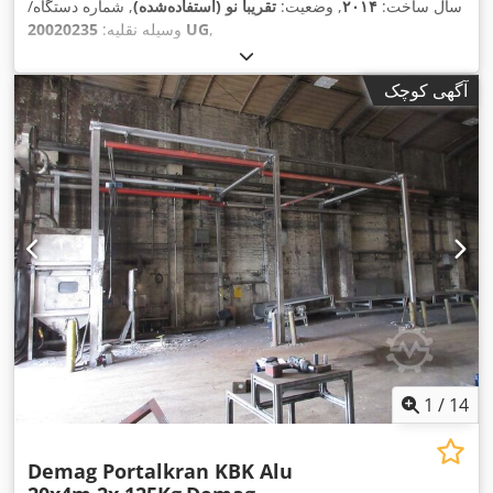
سال ساخت:
۲۰۱۴
, وضعیت:
تقریباً نو (استفاده‌شده)
, شماره دستگاه/
,
20020235 UG
وسیله نقلیه:
آگهی کوچک
1
/
14
Demag Portalkran KBK Alu