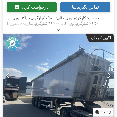
تماس بگیرید
درخواست کردن
وضعیت:
کارکرده
, وزن خالی:
۶٬۵۰۰ کیلوگرم
, حداکثر وزن بار:
۲۹٬۵۰۰ کیلوگرم
, وزن کل:
۳۶٬۰۰۰ کیلوگرم
, پیکربندی محور:
3
محور
, ثبت‌نام اولیه:
۰۸/۲۰۲۳
, طول فضای بارگیری:
۱۰٬۵۰۰
میلی‌متر
, حجم فضای بارگیری:
۵۵ متر مکعب
, سیستم تعلیق:
هوا
,
آگهی کوچک
,
, تجهیزات:
385/65 R22,5
سایز تایر:
1
/
12