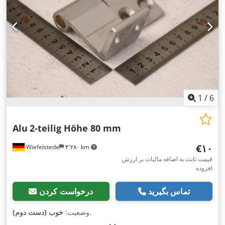
1
/
6
Alu
2-teilig Höhe 80 mm
‎€۱۰
Wiefelstede
۴٬۲۸۰ km
قیمت ثابت به اضافه مالیات بر ارزش
افزوده
تماس بگیرید
درخواست کردن
,
وضعیت:
خوب (دست دوم)