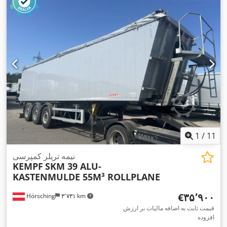
1
/
11
نیمه تریلر کمپرسی
KEMPF
SKM 39 ALU-
KASTENMULDE 55M³ ROLLPLANE
‎€۳۵٬۹۰۰
Hörsching
۳٬۷۳۱ km
قیمت ثابت به اضافه مالیات بر ارزش
افزوده