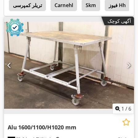
فیوز Hh
Skm
Carnehl
تریلر کمپرسی
r
آگهی کوچک
1
/
6
Alu
1600/1100/H1020 mm