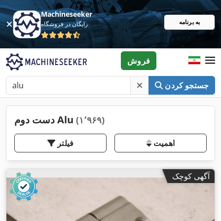
Machineseeker
به برنامه
رایگان در فروشگاه
فروش
جستجو کردن
دست دوم Alu
(۱٬۹۶۹)
اهمیت
فیلتر
آگهی کوچک