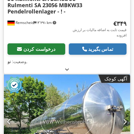
Rulmenti SA 23056 MBKW33
Pendelrollenlager - ! -
‎€۳۴۹
Remscheid
۴٬۲۹۱ km
قیمت ثابت به اضافه مالیات بر ارزش
افزوده
تماس بگیرید
درخواست کردن
,
وضعیت:
نو
آگهی کوچک