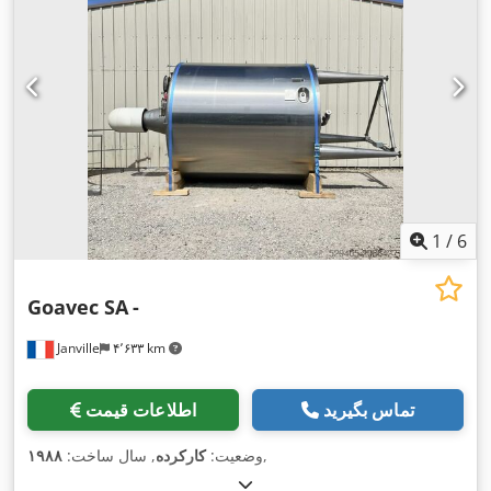
1
/
6
Goavec SA
-
Janville
۴٬۶۳۳ km
تماس بگیرید
اطلاعات قیمت
,
وضعیت:
کارکرده
, سال ساخت:
۱۹۸۸