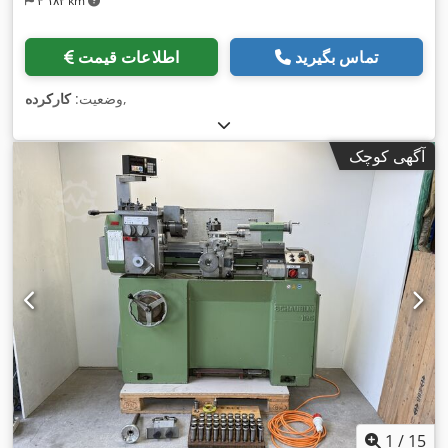
۴٬۱۸۲ km
تماس بگیرید
اطلاعات قیمت
,
وضعیت:
کارکرده
آگهی کوچک
1
/
15