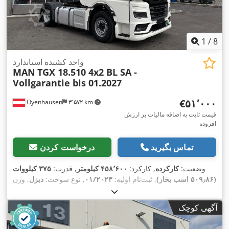
1
/
8
واحد کشنده استاندارد
MAN
TGX 18.510 4x2 BL SA -
Vollgarantie bis 01.2027
‎€۵۱٬۰۰۰
Oyenhausen
۳٬۵۷۲ km
قیمت ثابت به اضافه مالیات بر ارزش
افزوده
تماس بگیرید
درخواست کردن
وضعیت:
کارکرده
, کارکرد:
۴۵۸٬۶۰۰ کیلومتر
, قدرت:
۳۷۵ کیلووات
(۵۰۹٫۸۶ اسب بخار)
, ثبت‌نام اولیه:
۰۱/۲۰۲۳
, نوع سوخت:
دیزل
, وزن
خالی:
۸٬۱۷۳ کیلوگرم
, حداکثر وزن بار:
۹٬۸۲۷ کیلوگرم
, وزن کل:
, فاصله بین دو محور:
۳٬۶۰۰
4x2
۱۸٬۰۰۰ کیلوگرم
, پیکربندی محور:
آگهی کوچک
میلی‌متر
, رنگ:
سفید
, کابین راننده:
دیگر
, نوع چرخ‌دنده:
نیمه‌خودکار
,
کلاس انتشار:
یورو ۶
, سیستم تعلیق:
فولاد-هوا
, تعداد صندلی‌ها:
۲
,