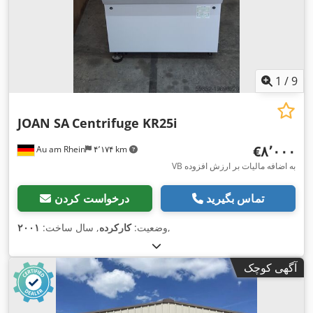
1
/
9
JOAN SA
Centrifuge KR25i
‎€۸٬۰۰۰
Au am Rhein
۴٬۱۷۴ km
VB به اضافه مالیات بر ارزش افزوده
تماس بگیرید
درخواست کردن
,
وضعیت:
کارکرده
, سال ساخت:
۲۰۰۱
آگهی کوچک