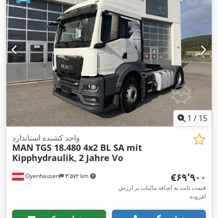
تجهیزات:
اِی‌بی‌اِس‎, بخاری پارکینگ, تهویه مطبوع, رایانه‌ی روی برد,
,
سطح صدای کم, قفل دیفرانسیل, کروز کنترل, کنترل کشش
1
/
15
واحد کشنده استاندارد
MAN
TGS 18.480 4x2 BL SA mit
Kipphydraulik, 2 Jahre Vo
‎€۶۹٬۹۰۰
Oyenhausen
۳٬۵۷۲ km
قیمت ثابت به اضافه مالیات بر ارزش
افزوده