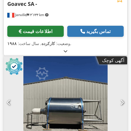
Goavec SA
-
Janville
۴٬۶۳۳ km
تماس بگیرید
اطلاعات قیمت
,
وضعیت:
کارکرده
, سال ساخت:
۱۹۸۸
آگهی کوچک