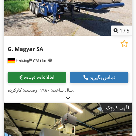
1
/
5
G. Magyar SA
Freising
۳٬۹۱۱ km
تماس بگیرید
اطلاعات قیمت
,
سال ساخت:
۱۹۸۰
, وضعیت:
کارکرده
آگهی کوچک