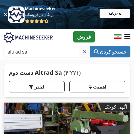
Machineseeker
به برنامه
رایگان در فروشگاه
فروش
جستجو کردن
دست دوم Altrad Sa
(۴٬۲۷۱)
اهمیت
فیلتر
آگهی کوچک