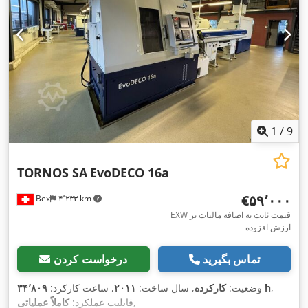
1
/
9
TORNOS SA
EvoDECO 16a
‎€۵۹٬۰۰۰
Bex
۴٬۲۳۳ km
EXW قیمت ثابت به اضافه مالیات بر
ارزش افزوده
تماس بگیرید
درخواست کردن
,
۳۴٬۸۰۹ h
وضعیت:
کارکرده
, سال ساخت:
۲۰۱۱
, ساعت کارکرد:
,
قابلیت عملکرد:
کاملاً عملیاتی