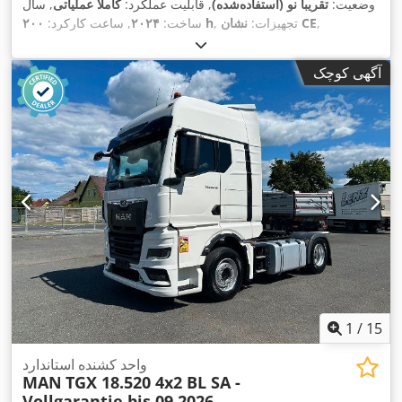
وضعیت:
تقریباً نو (استفاده‌شده)
, قابلیت عملکرد:
کاملاً عملیاتی
, سال
,
نشان CE
, تجهیزات:
۲۰۰ h
ساخت:
۲۰۲۴
, ساعت کارکرد:
آگهی کوچک
1
/
15
واحد کشنده استاندارد
MAN
TGX 18.520 4x2 BL SA -
Vollgarantie bis 09.2026