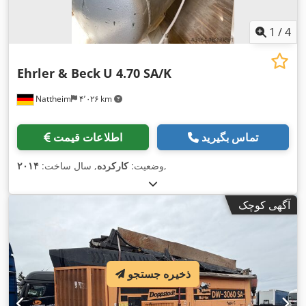
1
/
4
Ehrler & Beck
U 4.70 SA/K
Nattheim
۴٬۰۲۶ km
تماس بگیرید
اطلاعات قیمت
,
وضعیت:
کارکرده
, سال ساخت:
۲۰۱۴
آگهی کوچک
ذخیره جستجو