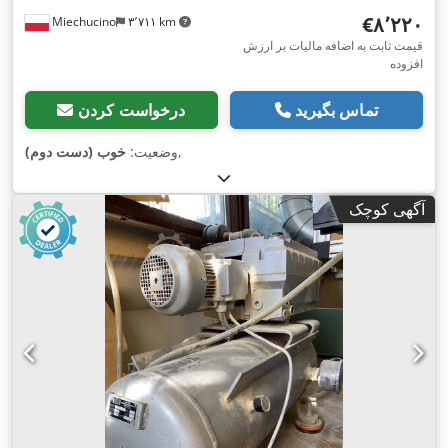
‎€۸٬۲۲۰
Miechucino
۳٬۷۱۱ km
قیمت ثابت به اضافه مالیات بر ارزش
افزوده
تماس بگیرید
درخواست کردن
,
وضعیت:
خوب (دست دوم)
آگهی کوچک