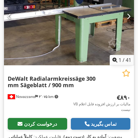
1
/
41
DeWalt Radialarmkreissäge
300
mm Sägeblatt / 900 mm
‎€۸۹۰
Novazzano
۴٬۰۷۵ km
VB مالیات بر ارزش افزوده قابل اعلام
نیست
تماس بگیرید
درخواست کردن
وضعیت:
آماده به کار (دست دوم)
, قابلیت عملکرد:
کاملاً عملیاتی
,