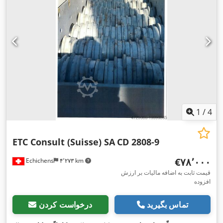
1
/
4
ETC Consult (Suisse) SA
CD 2808-9
‎€۷۸٬۰۰۰
Echichens
۴٬۲۷۳ km
قیمت ثابت به اضافه مالیات بر ارزش
افزوده
تماس بگیرید
درخواست کردن