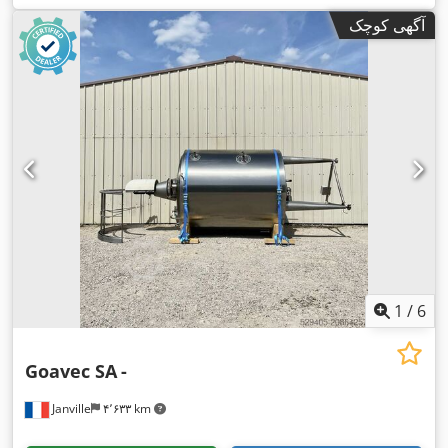
آگهی کوچک
1
/
6
Goavec SA
-
Janville
۴٬۶۳۳ km