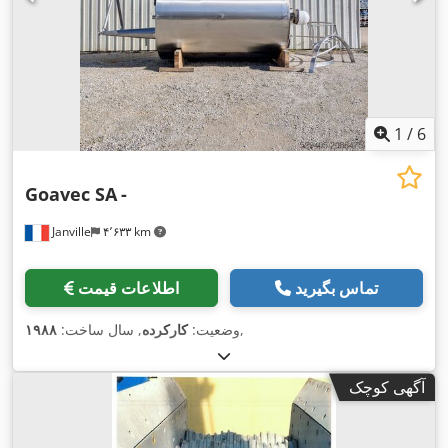
1
/
6
Goavec SA
-
Janville
۴٬۶۳۳ km
تماس بگیرید
اطلاعات قیمت
,
وضعیت:
کارکرده
, سال ساخت:
۱۹۸۸
آگهی کوچک