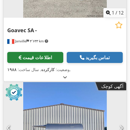
1
/
12
Goavec SA
-
Janville
۴٬۶۳۳ km
تماس بگیرید
اطلاعات قیمت
,
وضعیت:
کارکرده
, سال ساخت:
۱۹۸۸
آگهی کوچک