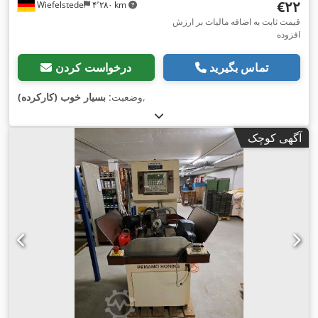
‎€۲۲
Wiefelstede
۴٬۲۸۰ km
قیمت ثابت به اضافه مالیات بر ارزش
افزوده
تماس بگیرید
درخواست کردن
,
وضعیت:
بسیار خوب (کارکرده)
آگهی کوچک