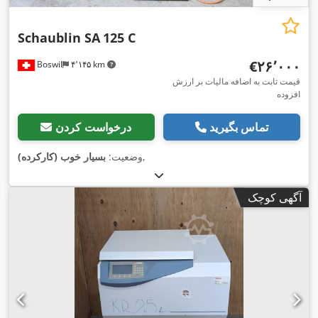
Schaublin SA
125 C
‎€۲۶٬۰۰۰
Boswil
۴٬۱۴۵ km
قیمت ثابت به اضافه مالیات بر ارزش
افزوده
تماس بگیرید
درخواست کردن
,
وضعیت:
بسیار خوب (کارکرده)
آگهی کوچک