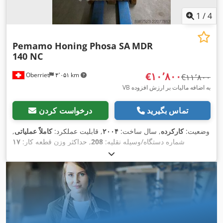
1
/
4
Pemamo Honing Phosa SA
MDR
140 NC
‎€۱۰٬۸۰۰
Oberriet
۴٬۰۵۱ km
‎€۱۱٬۸۰۰
VB به اضافه مالیات بر ارزش افزوده
تماس بگیرید
درخواست کردن
وضعیت:
کارکرده
, سال ساخت:
۲۰۰۴
, قابلیت عملکرد:
کاملاً عملیاتی
,
شماره دستگاه/وسیله نقلیه:
208
, حداکثر وزن قطعه کار:
۱۷
کیلوگرم
, نوع جریان ورودی:
تهویه مطبوع
, سرعت اسپیندل (دقیقه):
۱۵۰ دور/دقیقه
, حداکثر سرعت اسپیندل:
۲٬۵۰۰ دور/دقیقه
, ارتفاع
کل:
۱٬۵۵۰ میلی‌متر
, عرض کل:
۸۰۰ میلی‌متر
, طول کل:
۱٬۴۵۰
میلی‌متر
, قطر هونینگ:
۵۰ میلی‌متر
, وزن کل:
۵۰۰ کیلوگرم
,
,
تجهیزات:
سرعت چرخش به طور نامحدود قابل تنظیم