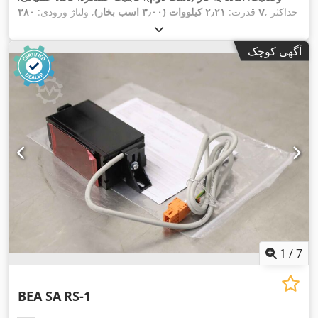
, حداکثر
۳۸۰ V
قدرت:
۲٫۲۱ کیلووات (۳٫۰۰ اسب بخار)
, ولتاژ ورودی:
,
عرض برش:
۹۰۰ میلی‌متر
, قطر تیغ اره:
۳۰۰ میلی‌متر
آگهی کوچک
1
/
7
BEA SA
RS-1