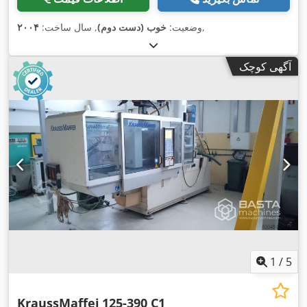
,
وضعیت:
خوب (دست دوم)
, سال ساخت:
۲۰۰۴
آگهی کوچک
1
/
5
KraussMaffei
125-390 C1