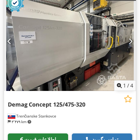
1
/
4
Demag
Concept 125/475-320
Trenčianske Stankovce
۳٬۴۷۹ km
تماس بگیرید
اطلاعات قیمت