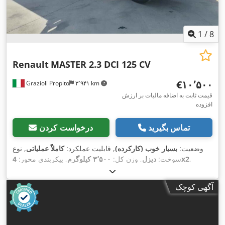
1
/
8
Renault
MASTER 2.3 DCI 125 CV
‎€۱۰٬۵۰۰
Grazioli Propito
۳٬۹۴۱ km
قیمت ثابت به اضافه مالیات بر ارزش
افزوده
تماس بگیرید
درخواست کردن
وضعیت:
بسیار خوب (کارکرده)
, قابلیت عملکرد:
کاملاً عملیاتی
, نوع
,
4x2
سوخت:
دیزل
, وزن کل:
۳٬۵۰۰ کیلوگرم
, پیکربندی محور:
سیستم تعلیق:
فولاد
, طول کل:
۵٬۹۲۴ میلی‌متر
, عرض کل:
۲٬۳۵۰
,
میلی‌متر
, سال ساخت:
۲۰۱۷
آگهی کوچک