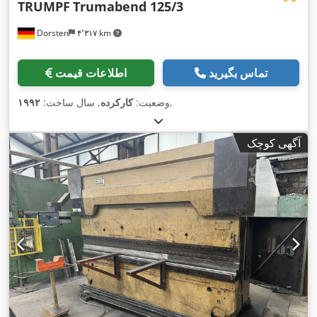
TRUMPF
Trumabend 125/3
Dorsten
۴٬۳۱۷ km
تماس بگیرید
اطلاعات قیمت
,
وضعیت:
کارکرده
, سال ساخت:
۱۹۹۲
آگهی کوچک