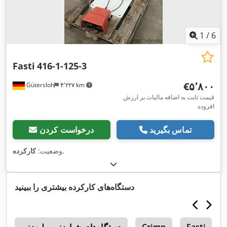
1
/
6
Fasti
416-1-125-3
‎€۵٬۸۰۰
Gütersloh
۴٬۲۲۷ km
قیمت ثابت به اضافه مالیات بر ارزش
افزوده
تماس بگیرید
درخواست کردن
,
وضعیت:
کارکرده
دستگاه‌های کارکرده بیشتری را ببینید