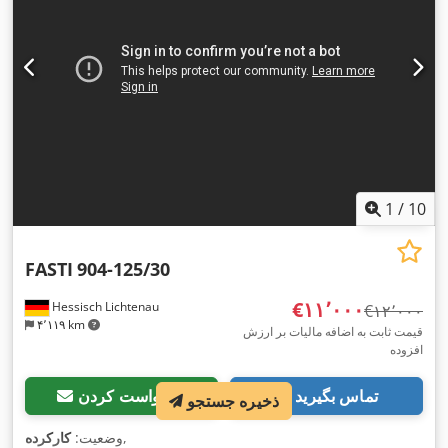
1
/
10
FASTI
904-125/30
‎€۱۱٬۰۰۰
Hessisch Lichtenau
‎€۱۲٬۰۰۰
۴٬۱۱۹ km
قیمت ثابت به اضافه مالیات بر ارزش
افزوده
تماس بگیرید
درخواست کردن
ذخیره جستجو
,
وضعیت:
کارکرده