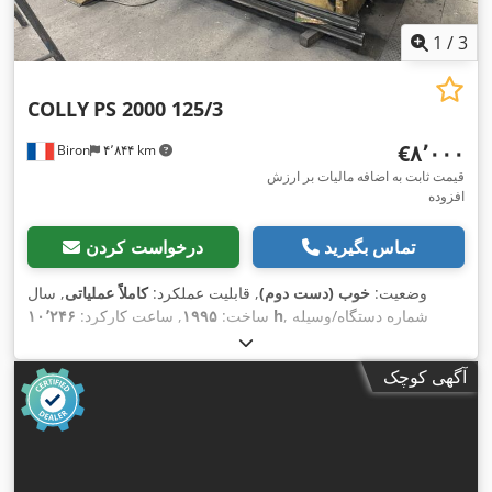
1
/
3
COLLY
PS 2000 125/3
‎€۸٬۰۰۰
Biron
۴٬۸۴۴ km
قیمت ثابت به اضافه مالیات بر ارزش
افزوده
تماس بگیرید
درخواست کردن
وضعیت:
خوب (دست دوم)
, قابلیت عملکرد:
کاملاً عملیاتی
, سال
, شماره دستگاه/وسیله
۱۰٬۲۴۶ h
ساخت:
۱۹۹۵
, ساعت کارکرد:
,
نقلیه:
5022/03
, عرض کار:
۳٬۰۰۰ میلی‌متر
آگهی کوچک