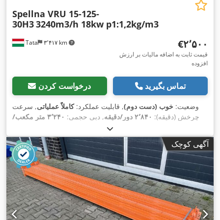
Spellna VRU 15-125-
30H3
3240m3/h 18kw p1:1,2kg/m3
‎€۲٬۵۰۰
Tata
۳٬۴۱۷ km
قیمت ثابت به اضافه مالیات بر ارزش
افزوده
تماس بگیرید
درخواست کردن
وضعیت:
خوب (دست دوم)
, قابلیت عملکرد:
کاملاً عملیاتی
, سرعت
چرخش (دقیقه):
۲٬۸۴۰ دور/دقیقه
, دبی حجمی:
۳٬۲۴۰ متر مکعب/
, قدرت:
۱۸ کیلووات (۲۴٫۴۷ اسب
۱۰٬۰۰۰ Pa
ساعت
, پرس کردن:
,
بخار)
آگهی کوچک