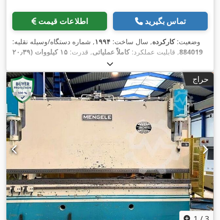
تماس بگیرید
اطلاعات قیمت
وضعیت:
کارکرده
, سال ساخت:
۱۹۹۴
, شماره دستگاه/وسیله نقلیه:
884019
, قابلیت عملکرد:
کاملاً عملیاتی
, قدرت:
۱۵ کیلووات (۲۰٫۳۹
اسب بخار)
, طول کل:
۳٬۶۰۰ میلی‌متر
, عرض کل:
۲٬۳۰۰ میلی‌متر
,
,
ارتفاع کل:
۲٬۸۰۰ میلی‌متر
, وزن کل:
۸٬۸۰۰ کیلوگرم
حراج
1
/
3