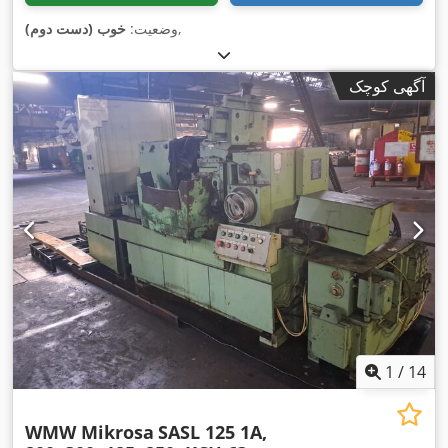
,
وضعیت:
خوب (دست دوم)
آگهی کوچک
1
/
14
WMW Mikrosa
SASL 125 1A,