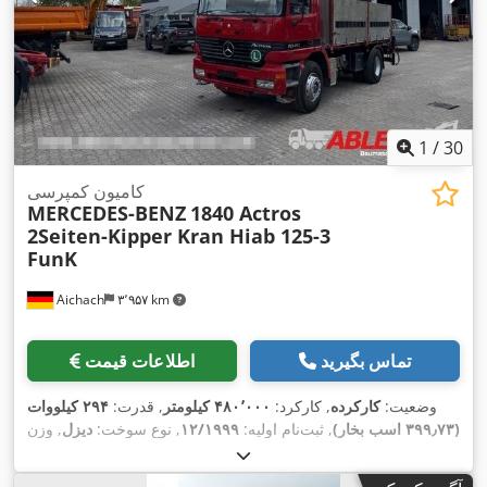
1
/
30
کامیون کمپرسی
MERCEDES-BENZ
1840 Actros
2Seiten-Kipper Kran Hiab 125-3
FunK
Aichach
۳٬۹۵۷ km
تماس بگیرید
اطلاعات قیمت
وضعیت:
کارکرده
, کارکرد:
۴۸۰٬۰۰۰ کیلومتر
, قدرت:
۲۹۴ کیلووات
(۳۹۹٫۷۳ اسب بخار)
, ثبت‌نام اولیه:
۱۲/۱۹۹۹
, نوع سوخت:
دیزل
, وزن
کل:
۱۸٬۰۰۰ کیلوگرم
, پیکربندی محور:
۲ محور
, رنگ:
قرمز
, نوع
, طول فضای بارگیری:
euro2
, کلاس انتشار:
چرخ‌دنده:
مکانیکی