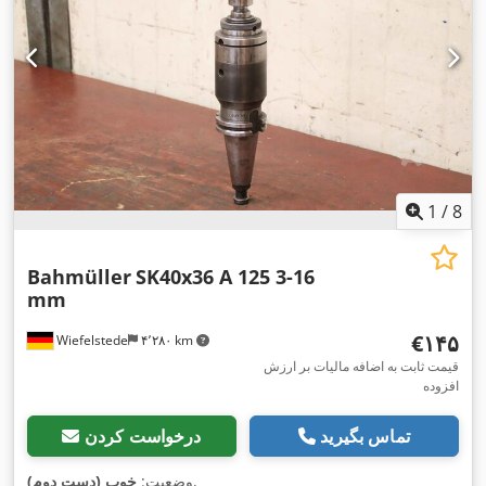
1
/
8
Bahmüller
SK40x36 A 125 3-16
mm
‎€۱۴۵
Wiefelstede
۴٬۲۸۰ km
قیمت ثابت به اضافه مالیات بر ارزش
افزوده
تماس بگیرید
درخواست کردن
,
وضعیت:
خوب (دست دوم)