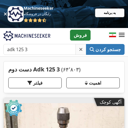
Machineseeker
به برنامه
رایگان در فروشگاه
فروش
جستجو کردن
دست دوم Adk 125 3
(۶۴٬۸۰۳)
اهمیت
فیلتر
آگهی کوچک