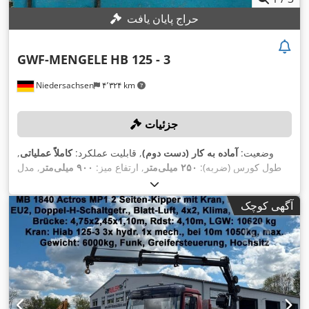
حراج پایان یافت
GWF-MENGELE
HB 125 - 3
Niedersachsen
۴٬۳۲۴ km
جزئیات
وضعیت:
آماده به کار (دست دوم)
, قابلیت عملکرد:
کاملاً عملیاتی
,
طول کورس (ضربه):
۲۵۰ میلی‌متر
, ارتفاع میز:
۹۰۰ میلی‌متر
, مدل
, حداکثر نیروی خمشی:
Cybelec CypTouch 12 - 3 Achsen
کنترلر:
,
, طول کارکرد:
۳٬۵۵۰ میلی‌متر
۱۲۵ t
آگهی کوچک