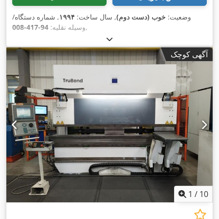
وضعیت:
خوب (دست دوم)
, سال ساخت:
۱۹۹۴
, شماره دستگاه/
,
وسیله نقلیه:
94-417-008
آگهی کوچک
1
/
10