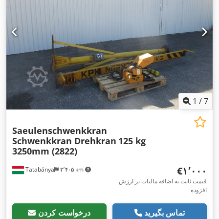
1
/
7
Saeulenschwenkkran
Schwenkkran Drehkran
125 kg
3250mm (2822)
‎€۱٬۰۰۰
Tatabánya
۳٬۴۰۵ km
قیمت ثابت به اضافه مالیات بر ارزش
افزوده
تماس بگیرید
درخواست کردن