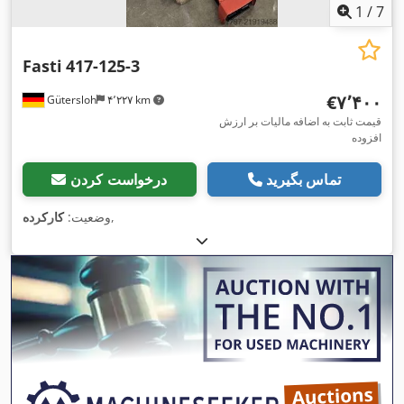
1
/
7
Fasti
417-125-3
‎€۷٬۴۰۰
Gütersloh
۴٬۲۲۷ km
قیمت ثابت به اضافه مالیات بر ارزش
افزوده
تماس بگیرید
درخواست کردن
,
وضعیت:
کارکرده