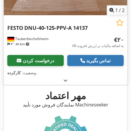
1
/
2
FESTO
DNU-40-125-PPV-A 14137
‎€۲۰
Tauberbischofsheim
۴٬۰۸۷ km
VB به اضافه مالیات بر ارزش افزوده
تماس بگیرید
درخواست کردن
,
وضعیت:
کارکرده
مهر اعتماد
نمایندگان فروش مورد تأیید Machineseeker