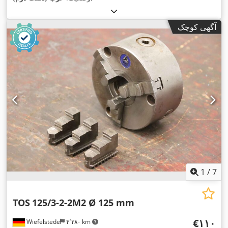
آگهی کوچک
1
/
7
TOS
125/3-2-2M2 Ø 125 mm
‎€۱۱۰
Wiefelstede
۴٬۲۸۰ km