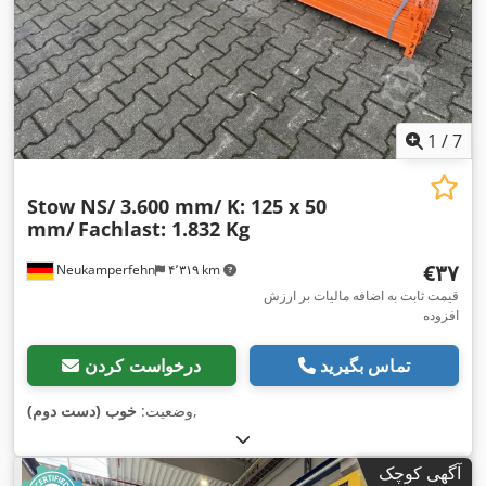
1
/
7
Stow NS/ 3.600 mm/ K: 125 x 50
mm/
Fachlast: 1.832 Kg
‎€۳۷
Neukamperfehn
۴٬۳۱۹ km
قیمت ثابت به اضافه مالیات بر ارزش
افزوده
تماس بگیرید
درخواست کردن
,
وضعیت:
خوب (دست دوم)
آگهی کوچک