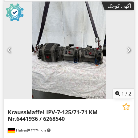
آگهی کوچک
1
/
2
KraussMaffei IPV-7-125/71-71
KM
Nr.6441936 / 6268540
Halver
۴٬۲۷۰ km