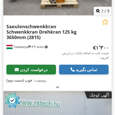
1
/
9
Saeulenschwenkkran
Schwenkkran Drehkran
125 kg
3650mm (2815)
‎€۱٬۳۰۰
Tatabánya
۳٬۴۰۵ km
قیمت ثابت به اضافه مالیات بر ارزش
افزوده
تماس بگیرید
درخواست کردن
,
وضعیت:
خوب (دست دوم)
آگهی کوچک