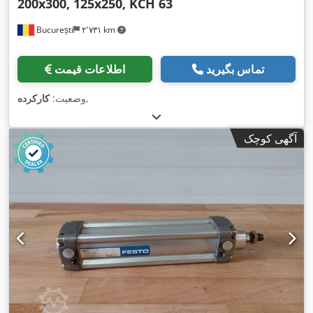
200x300, 125x250, KCH 63
București
۲٬۷۳۱ km
تماس بگیرید
اطلاعات قیمت
,
وضعیت:
کارکرده
آگهی کوچک