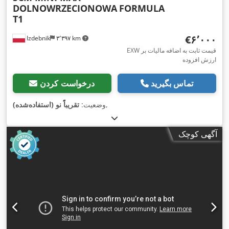
DOLNOWRZECIONOWA
FORMULA
T1
‎€۶٬۰۰۰
Izdebnik
۳٬۳۹۷ km
EXW قیمت ثابت به اضافه مالیات بر
ارزش افزوده
تماس بگیرید
درخواست کردن
,
وضعیت:
تقریباً نو (استفاده‌شده)
آگهی کوچک