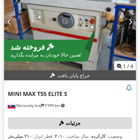
فروخته شد
همین حالا خودتان به مزایده بگذارید!
1
/
4
حراج پایان یافت
MINI
MAX T55 ELITE S
Nitriansky kraj
۳٬۴۳۹ km
جزئیات
,
وضعیت:
کارکرده
, سال ساخت:
۲۰۱۰
, قطر ابزار:
۲۱۰ میلی‌متر