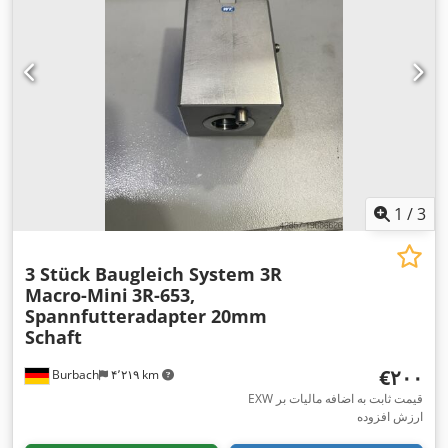
1
/
3
3 Stück Baugleich System 3R
Macro-Mini
3R-653,
Spannfutteradapter 20mm
Schaft
‎€۲۰۰
Burbach
۴٬۲۱۹ km
EXW قیمت ثابت به اضافه مالیات بر
ارزش افزوده