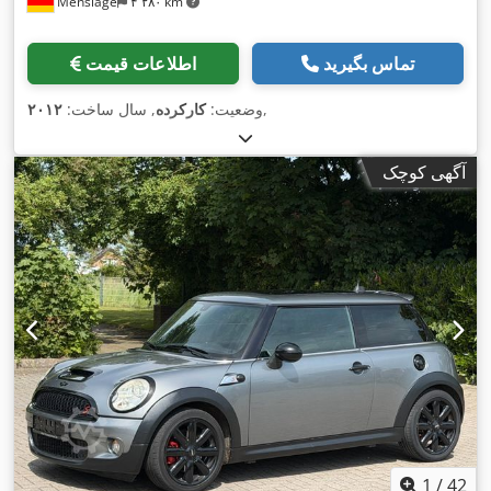
Menslage
۴٬۲۸۰ km
تماس بگیرید
اطلاعات قیمت
,
وضعیت:
کارکرده
, سال ساخت:
۲۰۱۲
آگهی کوچک
1
/
42