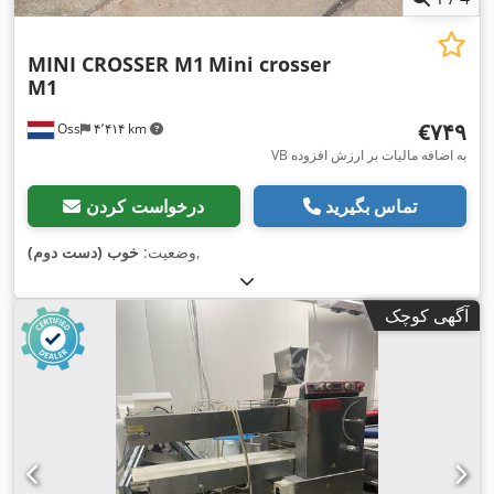
MINI CROSSER M1
Mini crosser
M1
‎€۷۴۹
Oss
۴٬۴۱۴ km
VB به اضافه مالیات بر ارزش افزوده
تماس بگیرید
درخواست کردن
,
وضعیت:
خوب (دست دوم)
آگهی کوچک