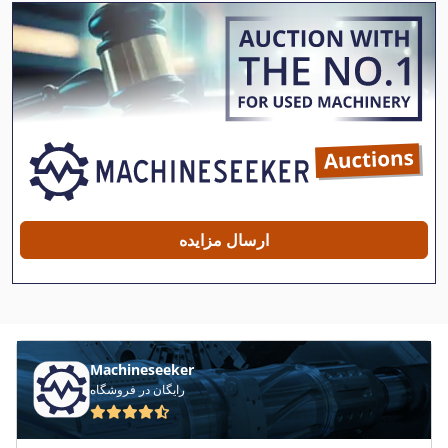
Ifa Adk 125
International 1055
International 1255
International 1460
International 1480
International 1486
ارسال مزایده
International 1586
International 1754
International 560
Machineseeker
Ka 77
رایگان در فروشگاه
Long 2610