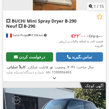
1
/
15
💥 BUCHI Mini Spray Dryer B-290
Neuf 💥
B-290
‎€۲۲٬۰۰۰
Saint-Projet
۴٬۶۳۵ km
‎€۲۵٬۵۰۰
قیمت ثابت به اضافه مالیات بر ارزش
افزوده
تماس بگیرید
درخواست کردن
سال ساخت:
۲۰۲۱
, وضعیت:
نو
, قابلیت عملکرد:
کاملاً عملیاتی
,
,
sn: 1100056463
شماره دستگاه/وسیله نقلیه:
آگهی کوچک