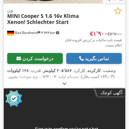
ون
MINI
Cooper S 1.6 16v Klima
Xenon! Schlechter Start
‎€۱٬۹۰۰
Bad Bentheim
۴٬۳۲۳ km
‎€۲٬۲۰۰
قیمت ثابت مالیات بر ارزش افزوده قابل
اعلام نیست
تماس بگیرید
درخواست کردن
وضعیت:
کارکرده
, کارکرد:
۲۰۵٬۵۸۷ کیلومتر
, قدرت:
۱۲۸ کیلووات
(۱۷۴٫۰۳ اسب بخار)
, ثبت‌نام اولیه:
۰۷/۲۰۰۷
, نوع سوخت:
بنزین
,
, رنگ:
خاکستری
, نوع چرخ‌دنده:
۰۴/۲۰۲۷
بازرسی بعدی (TÜV):
مکانیکی
, کلاس انتشار:
یورو۴
, تعداد صندلی‌ها:
۴
, تجهیزات:
اِی‌بی‌اِس‎,
آگهی کوچک
برنامه پایداری الکترونیکی (ESP), تهویه مطبوع, سیستم ایموبیلایزر,
,
قفل مرکزی