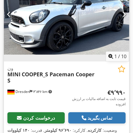
1
/
10
ون
MINI
COOPER_S Paceman Cooper
S
‎€۹٬۹۹۰
Dresden
۳٬۸۴۶ km
قیمت ثابت به اضافه مالیات بر ارزش
افزوده
تماس بگیرید
درخواست کردن
وضعیت:
کارکرده
, کارکرد:
۹۶٬۶۹۰ کیلومتر
, قدرت:
۱۴۰ کیلووات