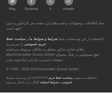
Blog
Facebook
X
LinkedIn
تمام اطلاعات، پیشنهادات و قیمت‌های این صفحه غیر الزام‌آور و بدون
تعهد است!
با استفاده از این وب‌سایت، شما
شرایط و ضوابط ما
و
سیاست حفظ
را می‌پذیرید.
حریم خصوصی
علائم تجاری مذکور متعلق به مالکان مربوطه می‌باشند.
Machineseeker Group GmbH هیچ مسئولیتی در قبال محتوای
صفحات اینترنتی خارجی لینک‌شده ندارد.
© 1999 - 2026 Machineseeker Group GmbH
این وب‌سایت توسط reCAPTCHA محافظت می‌شود و
سیاست حفظ حریم
گوگل بر آن اعمال می‌شوند.
خصوصی
و
شرایط استفاده