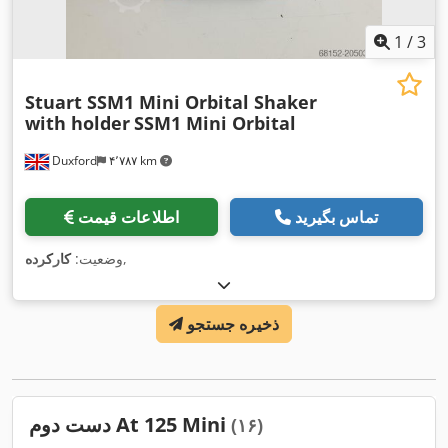
1
/
3
Stuart SSM1 Mini Orbital Shaker
with holder
SSM1 Mini Orbital
Duxford
۴٬۷۸۷ km
تماس بگیرید
اطلاعات قیمت
,
وضعیت:
کارکرده
ذخیره جستجو
دست دوم At 125 Mini
(۱۶)