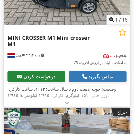
1
/
16
MINI CROSSER M1
Mini crosser
M1
‎€۵۰۰
Oss
۴٬۴۱۴ km
‎€۷۴۹
VB به اضافه مالیات بر ارزش افزوده
تماس بگیرید
درخواست کردن
وضعیت:
خوب (دست دوم)
, سال ساخت:
۲۰۱۳
, ساعت کارکرد:
,
, وزن خالی:
۱۵۱ کیلوگرم
, کارکرد:
۱٬۹۱۵ کیلومتر
۱٬۹۱۵ h
حراج