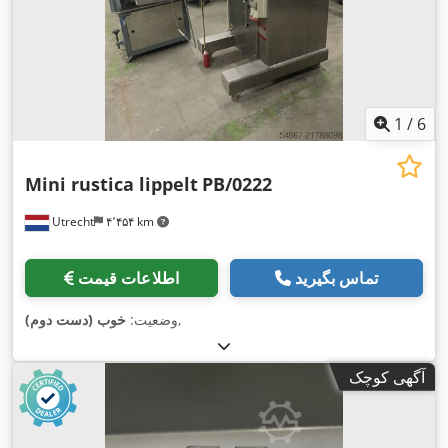
1
/
6
Mini rustica lippelt
PB/0222
Utrecht
۴٬۴۵۴ km
تماس بگیرید
اطلاعات قیمت
,
وضعیت:
خوب (دست دوم)
آگهی کوچک