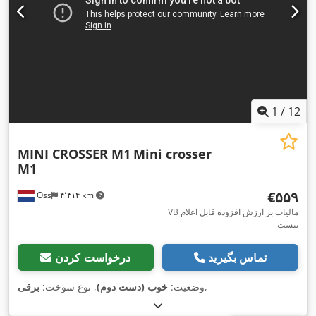
1
/
12
MINI CROSSER M1
Mini crosser
M1
‎€۵۵۹
Oss
۴٬۴۱۴ km
VB مالیات بر ارزش افزوده قابل اعلام
نیست
تماس بگیرید
درخواست کردن
,
وضعیت:
خوب (دست دوم)
, نوع سوخت:
برقی