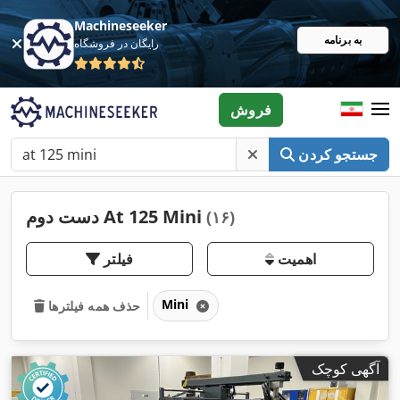
Machineseeker
به برنامه
رایگان در فروشگاه
فروش
جستجو کردن
دست دوم At 125 Mini
(۱۶)
اهمیت
فیلتر
Mini
حذف همه فیلترها
آگهی کوچک