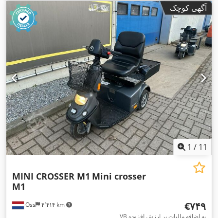
آگهی کوچک
1
/
11
MINI CROSSER M1
Mini crosser
M1
‎€۷۴۹
Oss
۴٬۴۱۴ km
VB به اضافه مالیات بر ارزش افزوده