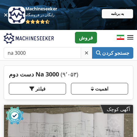
Machineseeker
به برنامه
رایگان در فروشگاه
فروش
جستجو کردن
دست دوم Na 3000
(۹٬۰۵۳)
اهمیت
فیلتر
آگهی کوچک