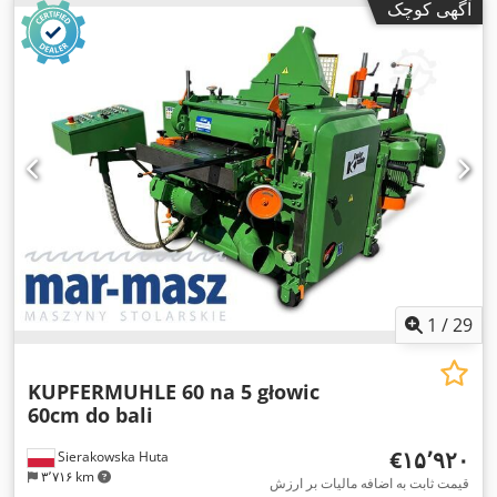
آگهی کوچک
1
/
29
KUPFERMUHLE 60 na 5 głowic
60cm do bali
‎€۱۵٬۹۲۰
Sierakowska Huta
۳٬۷۱۶ km
قیمت ثابت به اضافه مالیات بر ارزش