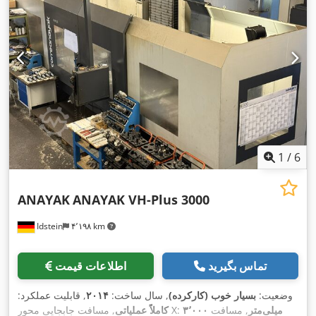
1
/
6
ANAYAK
ANAYAK VH-Plus 3000
Idstein
۴٬۱۹۸ km
تماس بگیرید
اطلاعات قیمت
وضعیت:
بسیار خوب (کارکرده)
, سال ساخت:
۲۰۱۴
, قابلیت عملکرد:
۳٬۰۰۰ میلی‌متر
, مسافت
, مسافت جابجایی محور X:
کاملاً عملیاتی