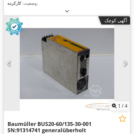
,
وضعیت:
کارکرده
آگهی کوچک
1
/
4
Baumüller
BUS20-60/135-30-001
SN:91314741 generalüberholt