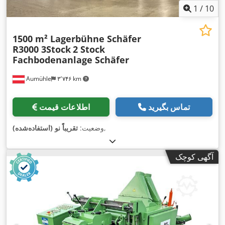
1
/
10
1500 m² Lagerbühne Schäfer
R3000 3Stock
2 Stock
Fachbodenanlage Schäfer
Aumühle
۳٬۷۴۶ km
تماس بگیرید
اطلاعات قیمت
,
وضعیت:
تقریباً نو (استفاده‌شده)
آگهی کوچک