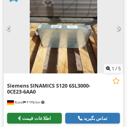
1
/
5
Siemens
SINAMICS S120 6SL3000-
0CE23-6AA0
Kusel
۴٬۲۴۵ km
تماس بگیرید
اطلاعات قیمت