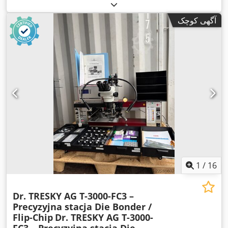
,
مستندات / راهنما, نشان CE
میلی‌متر
, تجهیزات:
آگهی کوچک
1
/
16
Dr. TRESKY AG T-3000-FC3 –
Precyzyjna stacja Die Bonder /
Flip-Chip
Dr. TRESKY AG T-3000-