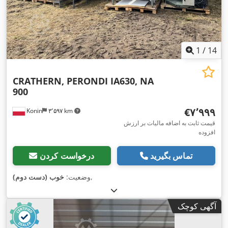
1
/
14
CRATHERN, PERONDI IA630, NA
900
‎€۷٬۹۹۹
Konin
۳٬۵۹۷ km
قیمت ثابت به اضافه مالیات بر ارزش
افزوده
تماس بگیرید
درخواست کردن
,
وضعیت:
خوب (دست دوم)
آگهی کوچک