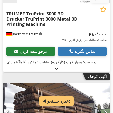
TRUMPF TruPrint 3000 3D
Drucker
TruPrint 3000 Metal 3D
Printing Machine
‎€۸۰٬۰۰۰
Borken
۴٬۳۲۸ km
VB به اضافه مالیات بر ارزش افزوده
تماس بگیرید
درخواست کردن
,
وضعیت:
بسیار خوب (کارکرده)
, قابلیت عملکرد:
کاملاً عملیاتی
آگهی کوچک
ذخیره جستجو