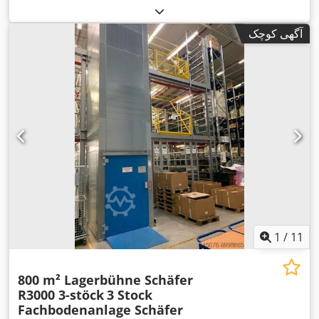
۱٬۵۰۰
, مسافت حرکت محور Z:
۱٬۷۰۰ میلی‌متر
حرکت محور Y:
,
میلی‌متر
آگهی کوچک
1
/
11
800 m² Lagerbühne Schäfer
R3000 3-stöck
3 Stock
Fachbodenanlage Schäfer