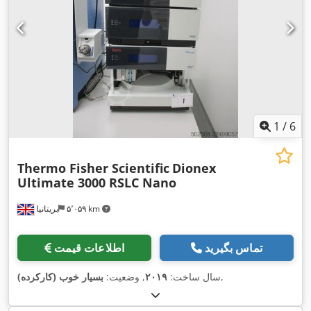
1
/
6
Thermo Fisher Scientific
Dionex
Ultimate 3000 RSLC Nano
۵٬۰۵۹ km
بریتانیا
تماس بگیرید
اطلاعات قیمت
,
سال ساخت:
۲۰۱۹
, وضعیت:
بسیار خوب (کارکرده)