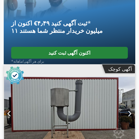
*
اکنون از ‎€۴٫۴۹ ثبت آگهی کنید
۱۱ میلیون خریدار
منتظر شما هستند
اکنون آگهی ثبت کنید
*برای هر آگهی/ماهانه
آگهی کوچک