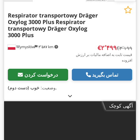
Respirator transportowy Dräger
Oxylog 3000 Plus
Respirator
transportowy Dräger Oxylog
3000 Plus
‎€۲٬۴۹۹
Wymysłów
۳٬۵۸۷ km
‎€۳٬۱۹۹
قیمت ثابت به اضافه مالیات بر ارزش
افزوده
تماس بگیرید
درخواست کردن
,
وضعیت:
خوب (دست دوم)
آگهی کوچک