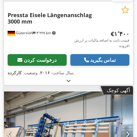
Pressta Eisele
Längenanschlag
3000 mm
‎€۱٬۴۰۰
Gütersloh
۴٬۲۲۷ km
قیمت ثابت به اضافه مالیات بر ارزش
افزوده
تماس بگیرید
درخواست کردن
,
سال ساخت:
۲۰۱۶
, وضعیت:
کارکرده
آگهی کوچک