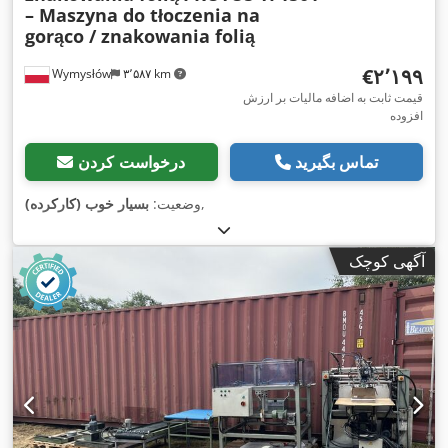
– Maszyna do tłoczenia na
gorąco / znakowania folią
‎€۲٬۱۹۹
Wymysłów
۳٬۵۸۷ km
قیمت ثابت به اضافه مالیات بر ارزش
افزوده
تماس بگیرید
درخواست کردن
,
وضعیت:
بسیار خوب (کارکرده)
آگهی کوچک