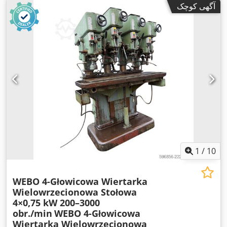
آگهی کوچک
1
/
10
WEBO 4-Głowicowa Wiertarka
Wielowrzecionowa Stołowa
4×0,75 kW 200–3000
obr./min
WEBO 4-Głowicowa
Wiertarka Wielowrzecionowa