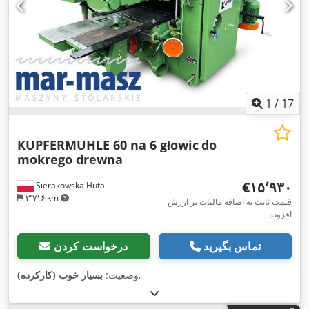
1
/
17
KUPFERMUHLE 60 na 6 głowic
do
mokrego drewna
‎€۱۵٬۹۳۰
Sierakowska Huta
۳٬۷۱۶ km
قیمت ثابت به اضافه مالیات بر ارزش
افزوده
تماس بگیرید
درخواست کردن
,
وضعیت:
بسیار خوب (کارکرده)