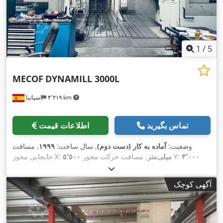
1
/
5
MECOF
DYNAMILL 3000L
۴٬۲۱۹ km
اسپانیا
تماس بگیرید
اطلاعات قیمت
وضعیت:
آماده به کار (دست دوم)
, سال ساخت:
۱۹۹۹
, مسافت
۳٬۰۰۰
, مسافت حرکت محور Y:
۵٬۵۰۰ میلی‌متر
جابجایی محور X:
۱٬۵۰۰ میلی‌متر
, حداکثر سرعت
, مسافت حرکت محور Z:
میلی‌متر
اسپیندل:
۳٬۰۰۰ دور/دقیقه
, توان موتور اسپیندل:
۲۲٬۰۰۰ وات
, تعداد
آگهی کوچک
,
جایگاه‌ها در مگزین ابزار:
۲۴
, تعداد محور:
۵