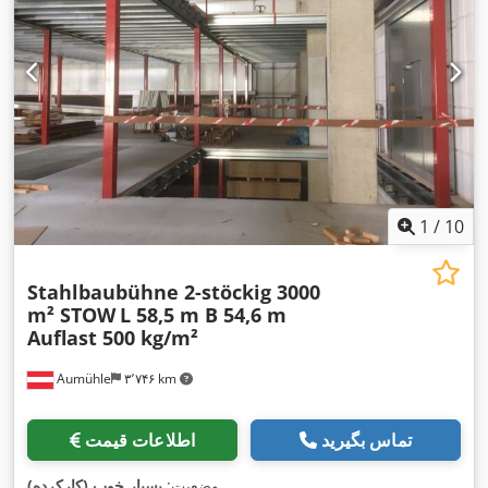
1
/
10
Stahlbaubühne 2-stöckig 3000
m² STOW
L 58,5 m B 54,6 m
Auflast 500 kg/m²
Aumühle
۳٬۷۴۶ km
تماس بگیرید
اطلاعات قیمت
,
وضعیت:
بسیار خوب (کارکرده)