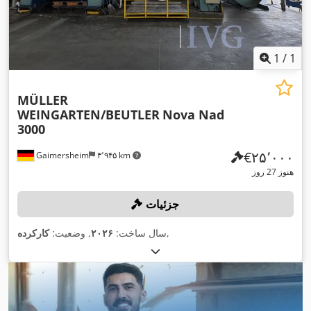
1
/
1
MÜLLER
WEINGARTEN/BEUTLER
Nova Nad
3000
‎€۲۵٬۰۰۰
Gaimersheim
۳٬۹۴۵ km
هنوز 27 روز
جزئیات
,
سال ساخت:
۲۰۲۶
, وضعیت:
کارکرده