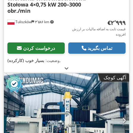
Stołowa 4×0,75 kW 200–3000
obr./min
‎€۲٬۹۹۹
Tuliszków
۳٬۵۸۶ km
قیمت ثابت به اضافه مالیات بر ارزش
افزوده
تماس بگیرید
درخواست کردن
,
وضعیت:
بسیار خوب (کارکرده)
آگهی کوچک