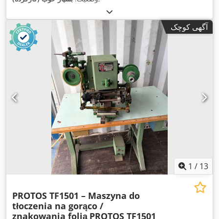
آگهی کوچک
1
/
13
PROTOS TF1501 – Maszyna do
tłoczenia na gorąco /
znakowania folią
PROTOS TF1501