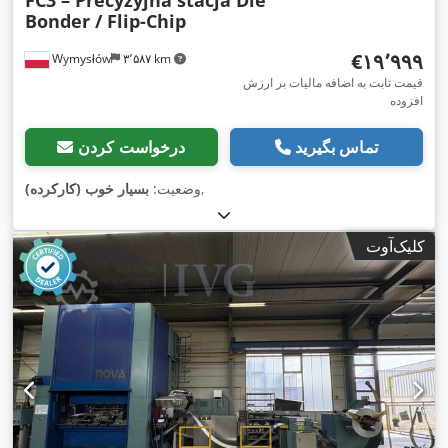
FC3 – Precyzyjna stacja Die
Bonder / Flip-Chip
‎€۱۹٬۹۹۹
Wymysłów
۳٬۵۸۷ km
قیمت ثابت به اضافه مالیات بر ارزش
افزوده
تماس بگیرید
درخواست کردن
,
وضعیت:
بسیار خوب (کارکرده)
کلیک‌آوت