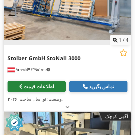
1
/
4
Stoiber GmbH
StoNail 3000
Arnreit
۳٬۷۵۲ km
تماس بگیرید
اطلاعات قیمت
,
وضعیت:
نو
, سال ساخت:
۲۰۲۶
آگهی کوچک