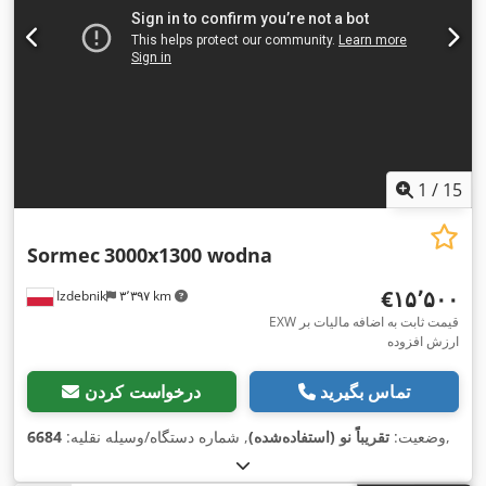
1
/
15
Sormec
3000x1300 wodna
‎€۱۵٬۵۰۰
Izdebnik
۳٬۳۹۷ km
EXW قیمت ثابت به اضافه مالیات بر
ارزش افزوده
تماس بگیرید
درخواست کردن
,
وضعیت:
تقریباً نو (استفاده‌شده)
, شماره دستگاه/وسیله نقلیه:
6684