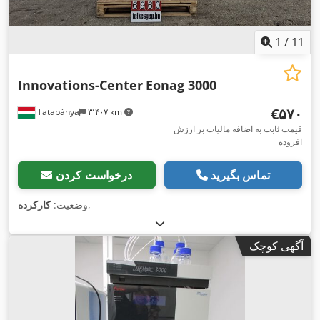
1
/
11
Innovations-Center
Eonag 3000
‎€۵۷۰
Tatabánya
۳٬۴۰۷ km
قیمت ثابت به اضافه مالیات بر ارزش
افزوده
تماس بگیرید
درخواست کردن
,
وضعیت:
کارکرده
آگهی کوچک