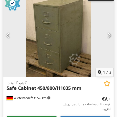
1
/
3
کشو کابینت
Safe Cabinet
450/800/H1035 mm
‎€۸۰
Wiefelstede
۴٬۲۸۰ km
قیمت ثابت به اضافه مالیات بر ارزش
افزوده