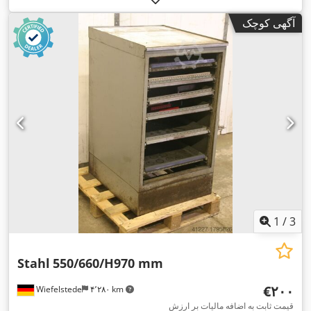
آگهی کوچک
1
/
3
Stahl
550/660/H970 mm
‎€۲۰۰
Wiefelstede
۴٬۲۸۰ km
قیمت ثابت به اضافه مالیات بر ارزش