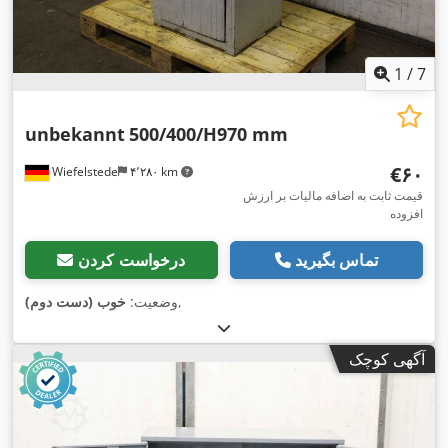
1
/
7
unbekannt
500/400/H970 mm
‎€۶۰
Wiefelstede
۴٬۲۸۰ km
قیمت ثابت به اضافه مالیات بر ارزش
افزوده
تماس بگیرید
درخواست کردن
,
وضعیت:
خوب (دست دوم)
آگهی کوچک