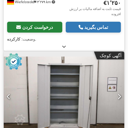
‎€۱٬۲۵۰
Wiefelstede
۴٬۲۷۹ km
قیمت ثابت به اضافه مالیات بر ارزش
افزوده
تماس بگیرید
درخواست کردن
,
وضعیت:
کارکرده
آگهی کوچک