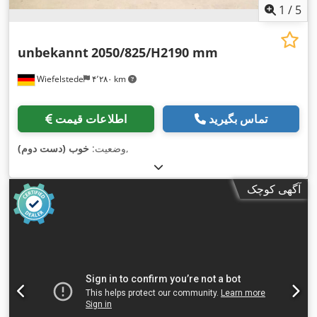
1
/
5
unbekannt
2050/825/H2190 mm
Wiefelstede
۴٬۲۸۰ km
تماس بگیرید
اطلاعات قیمت
,
وضعیت:
خوب (دست دوم)
آگهی کوچک