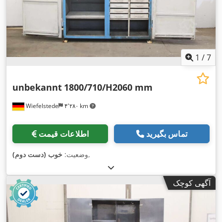
1
/
7
unbekannt
1800/710/H2060 mm
Wiefelstede
۴٬۲۸۰ km
تماس بگیرید
اطلاعات قیمت
,
وضعیت:
خوب (دست دوم)
آگهی کوچک