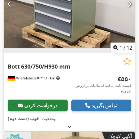
1
/
12
Bott
630/750/H930 mm
‎€۵۵۰
Wiefelstede
۴٬۲۸۰ km
قیمت ثابت به اضافه مالیات بر ارزش
افزوده
تماس بگیرید
درخواست کردن
,
وضعیت:
خوب (دست دوم)
آگهی کوچک