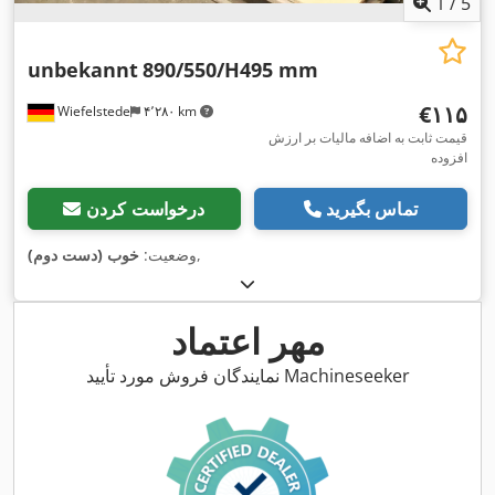
1
/
5
unbekannt
890/550/H495 mm
‎€۱۱۵
Wiefelstede
۴٬۲۸۰ km
قیمت ثابت به اضافه مالیات بر ارزش
افزوده
تماس بگیرید
درخواست کردن
,
وضعیت:
خوب (دست دوم)
مهر اعتماد
نمایندگان فروش مورد تأیید Machineseeker