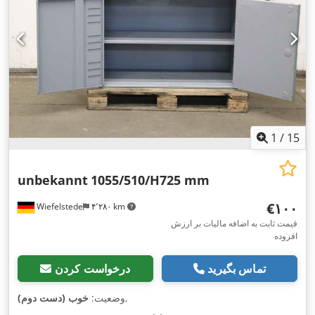
1
/
15
unbekannt
1055/510/H725 mm
‎€۱۰۰
Wiefelstede
۴٬۲۸۰ km
قیمت ثابت به اضافه مالیات بر ارزش
افزوده
تماس بگیرید
درخواست کردن
,
وضعیت:
خوب (دست دوم)