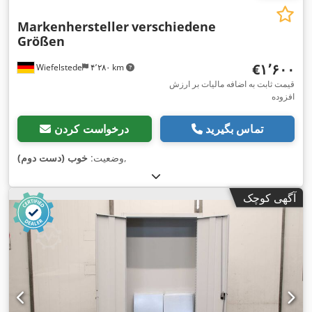
Markenhersteller
verschiedene
Größen
‎€۱٬۶۰۰
Wiefelstede
۴٬۲۸۰ km
قیمت ثابت به اضافه مالیات بر ارزش
افزوده
تماس بگیرید
درخواست کردن
,
وضعیت:
خوب (دست دوم)
آگهی کوچک