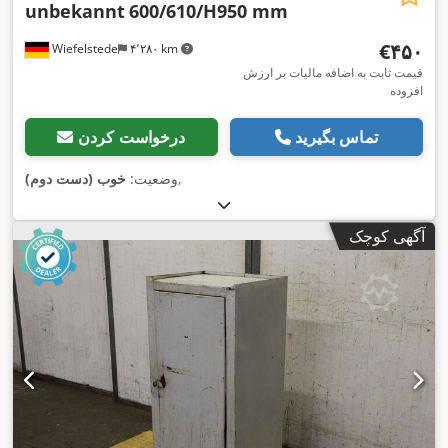
unbekannt
600/610/H950 mm
‎€۴۵۰
Wiefelstede
۴٬۲۸۰ km
قیمت ثابت به اضافه مالیات بر ارزش
افزوده
تماس بگیرید
درخواست کردن
,
وضعیت:
خوب (دست دوم)
آگهی کوچک