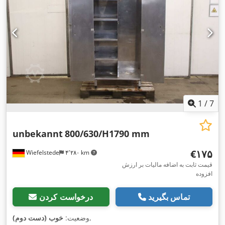
1
/
7
unbekannt
800/630/H1790 mm
‎€۱۷۵
Wiefelstede
۴٬۲۸۰ km
قیمت ثابت به اضافه مالیات بر ارزش
افزوده
تماس بگیرید
درخواست کردن
,
وضعیت:
خوب (دست دوم)