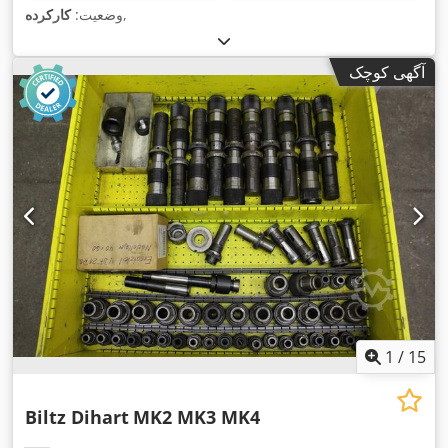
,
وضعیت:
کارکرده
آگهی کوچک
1
/
15
Biltz Dihart
MK2 MK3 MK4