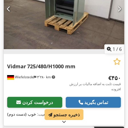
1
/
6
Vidmar
725/480/H1000 mm
‎€۴۵۰
Wiefelstede
۴٬۲۸۰ km
قیمت ثابت به اضافه مالیات بر ارزش
افزوده
تماس بگیرید
درخواست کردن
ذخیره جستجو
,
وضعیت:
خوب (دست دوم)