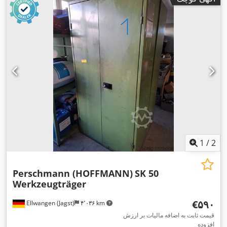
1
/
2
Perschmann (HOFFMANN)
SK 50
Werkzeugträger
‎€۵۹۰
Ellwangen (Jagst)
۴٬۰۳۶ km
قیمت ثابت به اضافه مالیات بر ارزش
افزوده