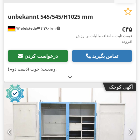
unbekannt
545/545/H1025 mm
‎€۴۵
Wiefelstede
۴٬۲۸۰ km
قیمت ثابت به اضافه مالیات بر ارزش
افزوده
تماس بگیرید
درخواست کردن
,
وضعیت:
خوب (دست دوم)
آگهی کوچک