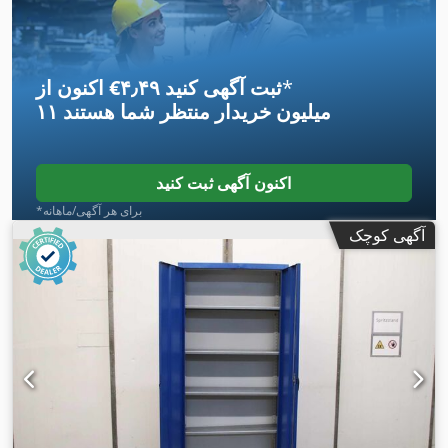
*
اکنون از ‎€۴٫۴۹ ثبت آگهی کنید
۱۱ میلیون خریدار
منتظر شما هستند
اکنون آگهی ثبت کنید
*برای هر آگهی/ماهانه
آگهی کوچک