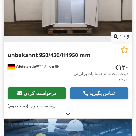
1
/
9
unbekannt
950/420/H1950 mm
‎€۱۴۰
Wiefelstede
۴٬۲۸۰ km
قیمت ثابت به اضافه مالیات بر ارزش
افزوده
تماس بگیرید
درخواست کردن
,
وضعیت:
خوب (دست دوم)