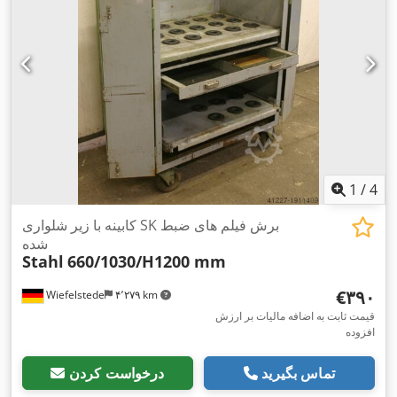
1
/
4
کابینه با زیر شلواری SK برش فیلم های ضبط
شده
Stahl
660/1030/H1200 mm
‎€۳۹۰
Wiefelstede
۴٬۲۷۹ km
قیمت ثابت به اضافه مالیات بر ارزش
افزوده
تماس بگیرید
درخواست کردن