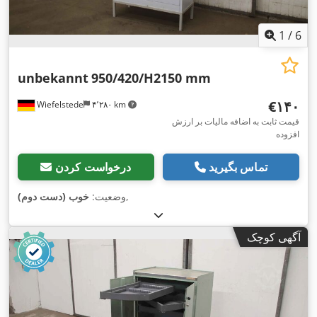
1
/
6
unbekannt
950/420/H2150 mm
‎€۱۴۰
Wiefelstede
۴٬۲۸۰ km
قیمت ثابت به اضافه مالیات بر ارزش
افزوده
تماس بگیرید
درخواست کردن
,
وضعیت:
خوب (دست دوم)
آگهی کوچک