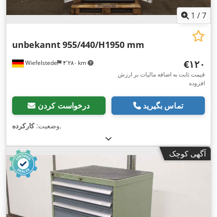
1
/
7
unbekannt
955/440/H1950 mm
‎€۱۲۰
Wiefelstede
۴٬۲۸۰ km
قیمت ثابت به اضافه مالیات بر ارزش
افزوده
تماس بگیرید
درخواست کردن
,
وضعیت:
کارکرده
آگهی کوچک