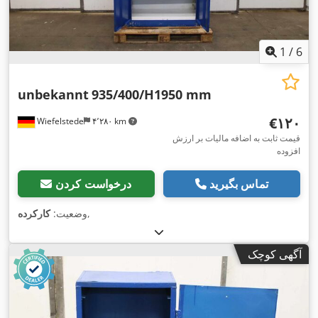
1
/
6
unbekannt
935/400/H1950 mm
‎€۱۲۰
Wiefelstede
۴٬۲۸۰ km
قیمت ثابت به اضافه مالیات بر ارزش
افزوده
تماس بگیرید
درخواست کردن
,
وضعیت:
کارکرده
آگهی کوچک