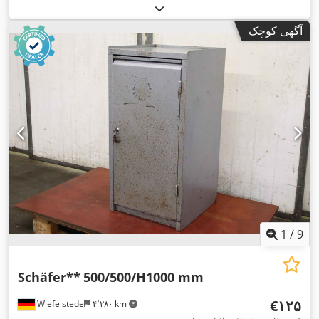
آگهی کوچک
1
/
9
Schäfer**
500/500/H1000 mm
‎€۱۲۵
Wiefelstede
۴٬۲۸۰ km