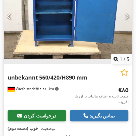
1
/
5
unbekannt
560/420/H890 mm
‎€۸۵
Wiefelstede
۴٬۲۸۰ km
قیمت ثابت به اضافه مالیات بر ارزش
افزوده
تماس بگیرید
درخواست کردن
,
وضعیت:
خوب (دست دوم)