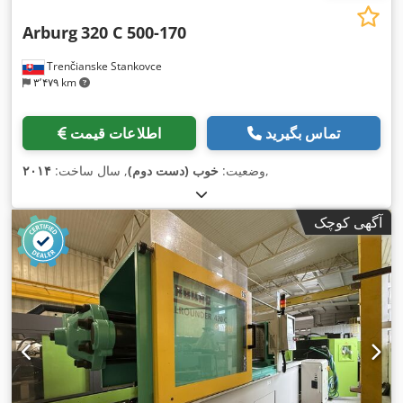
Arburg
320 C 500-170
Trenčianske Stankovce
۳٬۴۷۹ km
تماس بگیرید
اطلاعات قیمت
,
وضعیت:
خوب (دست دوم)
, سال ساخت:
۲۰۱۴
آگهی کوچک