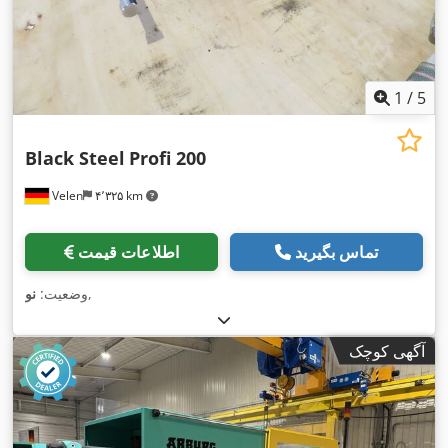
1
/
5
Black Steel
Profi 200
Velen
۴٬۳۲۵ km
تماس بگیرید
اطلاعات قیمت
,
وضعیت:
نو
آگهی کوچک