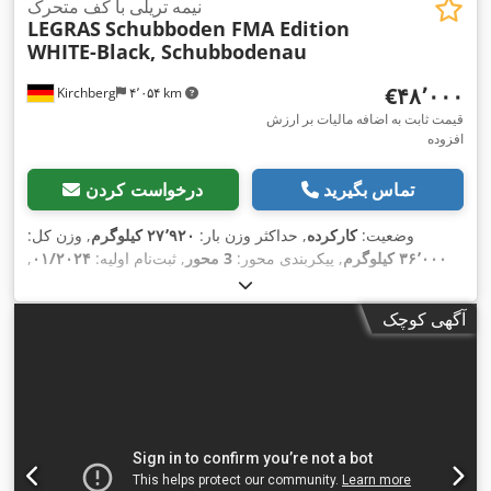
نیمه تریلی با کف متحرک
LEGRAS
Schubboden FMA Edition
WHITE-Black, Schubbodenau
‎€۴۸٬۰۰۰
Kirchberg
۴٬۰۵۴ km
قیمت ثابت به اضافه مالیات بر ارزش
افزوده
تماس بگیرید
درخواست کردن
وضعیت:
کارکرده
, حداکثر وزن بار:
۲۷٬۹۲۰ کیلوگرم
, وزن کل:
۳۶٬۰۰۰ کیلوگرم
, پیکربندی محور:
3 محور
, ثبت‌نام اولیه:
۰۱/۲۰۲۴
,
,
۰۴/۲۰۲۷
بازرسی بعدی (TÜV):
آگهی کوچک