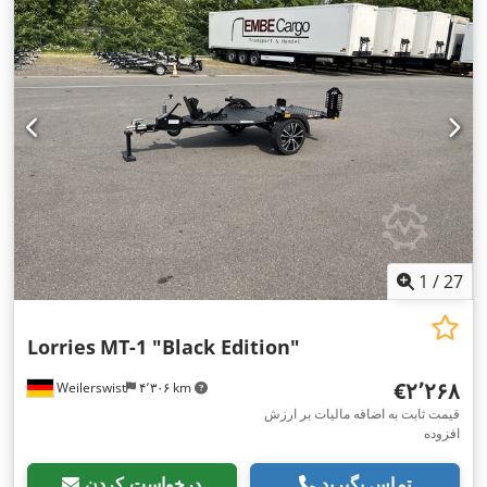
,
حداکثر سرعت:
۱۰۰ کیلومتر/ساعت
, ترمز تریلر:
تریلر بدون ترمز
1
/
27
Lorries
MT-1 "Black Edition"
‎€۲٬۲۶۸
Weilerswist
۴٬۳۰۶ km
قیمت ثابت به اضافه مالیات بر ارزش
افزوده
تماس بگیرید
درخواست کردن