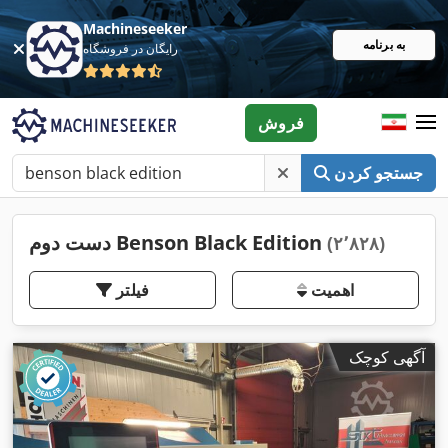
Machineseeker
به برنامه
رایگان در فروشگاه
فروش
جستجو کردن
دست دوم Benson Black Edition
(۲٬۸۲۸)
اهمیت
فیلتر
آگهی کوچک