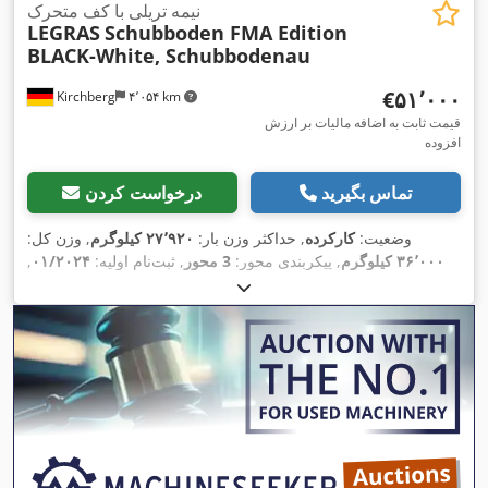
نیمه تریلی با کف متحرک
LEGRAS
Schubboden FMA Edition
BLACK-White, Schubbodenau
‎€۵۱٬۰۰۰
Kirchberg
۴٬۰۵۴ km
قیمت ثابت به اضافه مالیات بر ارزش
افزوده
تماس بگیرید
درخواست کردن
وضعیت:
کارکرده
, حداکثر وزن بار:
۲۷٬۹۲۰ کیلوگرم
, وزن کل:
۳۶٬۰۰۰ کیلوگرم
, پیکربندی محور:
3 محور
, ثبت‌نام اولیه:
۰۱/۲۰۲۴
,
,
۰۶/۲۰۲۷
بازرسی بعدی (TÜV):