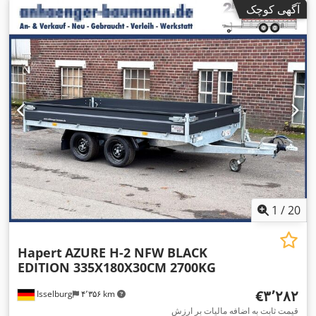
آگهی کوچک
۲٫۲ متر مکعب
, رنگ:
سیاه
, ارتفاع سازه:
۹۴۰ میلی‌متر
, عرض کار:
,
۱٬۸۶۰ میلی‌متر
1
/
20
Hapert
AZURE H-2 NFW BLACK
EDITION 335X180X30CM 2700KG
‎€۳٬۲۸۲
Isselburg
۴٬۳۵۶ km
قیمت ثابت به اضافه مالیات بر ارزش