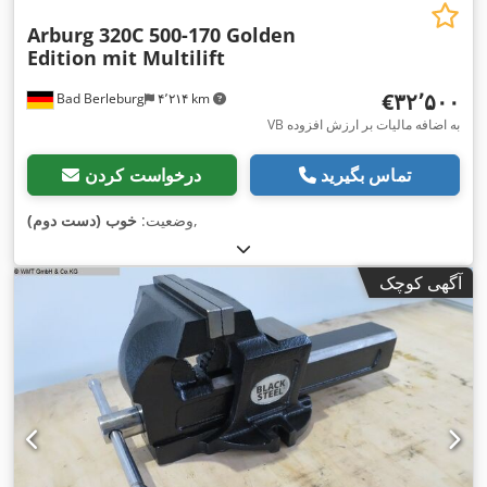
Arburg 320C 500-170 Golden
Edition mit Multilift
‎€۳۲٬۵۰۰
Bad Berleburg
۴٬۲۱۴ km
VB به اضافه مالیات بر ارزش افزوده
تماس بگیرید
درخواست کردن
,
وضعیت:
خوب (دست دوم)
آگهی کوچک