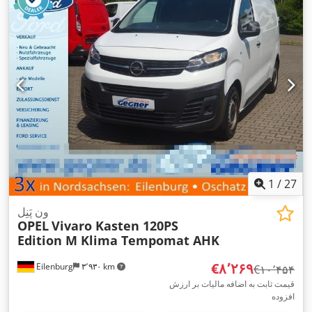
1
/
27
ون پَنِل
OPEL
Vivaro Kasten 120PS
Edition M Klima Tempomat AHK
‎€۸٬۲۶۹
Eilenburg
۳٬۹۳۰ km
‎€۱۰٬۴۵۴
قیمت ثابت به اضافه مالیات بر ارزش
افزوده