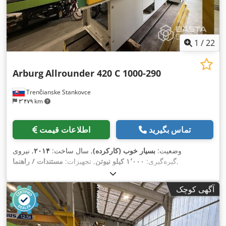
1
/
22
Arburg
Allrounder 420 C 1000-290
Trenčianske Stankovce
۳٬۴۷۹ km
تماس بگیرید
اطلاعات قیمت
وضعیت:
بسیار خوب (کارکرده)
, سال ساخت:
۲۰۱۴
, نیروی
,
گیره‌گیری:
۱٬۰۰۰ کیلو نیوتن
, تجهیزات:
مستندات / راهنما
آگهی کوچک