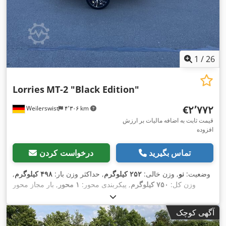
1
/
26
Lorries
MT-2 "Black Edition"
‎€۲٬۷۷۲
Weilerswist
۴٬۳۰۶ km
قیمت ثابت به اضافه مالیات بر ارزش
افزوده
تماس بگیرید
درخواست کردن
وضعیت:
نو
, وزن خالی:
۲۵۲ کیلوگرم
, حداکثر وزن بار:
۴۹۸ کیلوگرم
,
وزن کل:
۷۵۰ کیلوگرم
, پیکربندی محور:
۱ محور
, بار مجاز محور
(محور 1):
۷۵۰ کیلوگرم
, طول فضای بارگیری:
۲٬۳۹۹ میلی‌متر
, عرض
فضای بارگیری:
۱٬۷۴۰ میلی‌متر
, طول کل:
۳٬۴۹۴ میلی‌متر
, عرض
آگهی کوچک
,
185/45 R15
کل:
۲٬۳۹۶ میلی‌متر
, سیستم تعلیق:
دیگر
, سایز تایر: