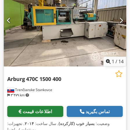
1
/
14
Arburg
470C 1500 400
Trenčianske Stankovce
۳٬۴۷۹ km
تماس بگیرید
اطلاعات قیمت
وضعیت:
بسیار خوب (کارکرده)
, سال ساخت:
۲۰۱۴
, تجهیزات:
,
مستندات / راهنما