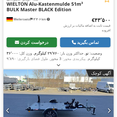
WIELTON
Alu-Kastenmulde 51m³
BULK Master BLACK Edition
‎€۴۳٬۵۰۰
Weilerswist
۴٬۳۰۶ km
قیمت ثابت به اضافه مالیات بر ارزش
افزوده
تماس بگیرید
درخواست کردن
وضعیت:
نو
, حداکثر وزن بار:
۲۹٬۷۶۰ کیلوگرم
, وزن کل:
۳۶٬۰۰۰
کیلوگرم
, پیکربندی محور:
3 محور
, طول فضای بارگیری:
۹٬۸۹۰
میلی‌متر
, عرض فضای بارگیری:
۲٬۴۵۰ میلی‌متر
, ارتفاع فضای
بارگیری:
۲٬۱۰۰ میلی‌متر
, حجم فضای بارگیری:
۵۱ متر مکعب
, عرض
آگهی کوچک
کل:
۲٬۵۵۰ میلی‌متر
, ارتفاع کل:
۳٬۷۱۰ میلی‌متر
, سال ساخت:
۲۰۲۶
,
,
تجهیزات: