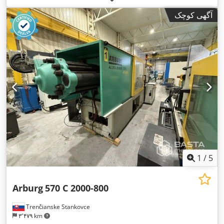
آگهی کوچک
1
/
5
Arburg
570 C 2000-800
Trenčianske Stankovce
۳٬۴۷۹ km