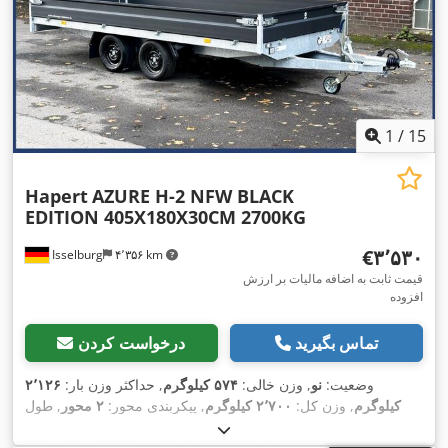
1
/
15
Hapert
AZURE H-2 NFW BLACK
EDITION 405X180X30CM 2700KG
‎€۳٬۵۳۰
Isselburg
۴٬۳۵۶ km
قیمت ثابت به اضافه مالیات بر ارزش
افزوده
تماس بگیرید
درخواست کردن
وضعیت:
نو
, وزن خالی:
۵۷۴ کیلوگرم
, حداکثر وزن بار:
۲٬۱۲۶
کیلوگرم
, وزن کل:
۲٬۷۰۰ کیلوگرم
, پیکربندی محور:
۲ محور
, طول
فضای بارگیری:
۴٬۰۵۰ میلی‌متر
, عرض فضای بارگیری:
۱٬۸۰۰
میلی‌متر
, ارتفاع فضای بارگیری:
۳۰۰ میلی‌متر
, حجم فضای بارگیری: