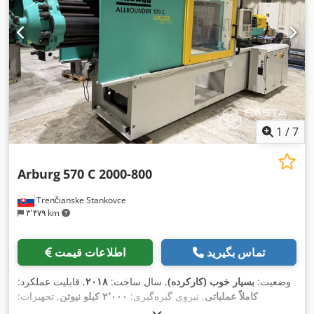
1
/
7
Arburg
570 C 2000-800
Trenčianske Stankovce
۳٬۴۷۹ km
تماس بگیرید
اطلاعات قیمت
وضعیت:
بسیار خوب (کارکرده)
, سال ساخت:
۲۰۱۸
, قابلیت عملکرد:
کاملاً عملیاتی
, نیروی گیره‌گیری:
۲٬۰۰۰ کیلو نیوتن
, تجهیزات:
,
مستندات / راهنما