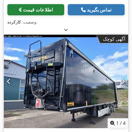
تماس بگیرید
اطلاعات قیمت
,
وضعیت:
کارکرده
آگهی کوچک
1
/
4