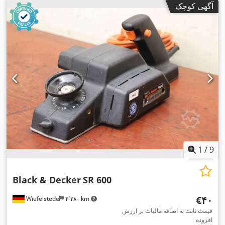
آگهی کوچک
1
/
9
Black & Decker
SR 600
‎€۴۰
Wiefelstede
۴٬۲۸۰ km
قیمت ثابت به اضافه مالیات بر ارزش
افزوده