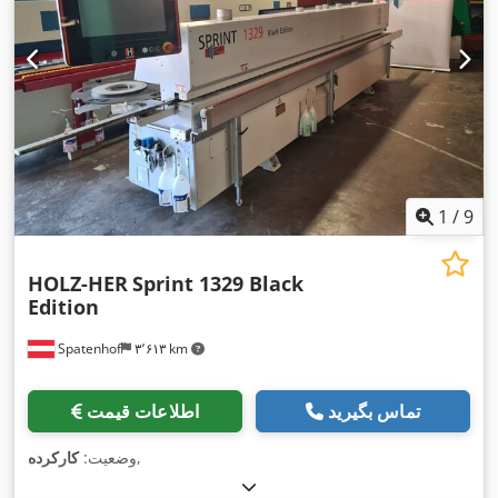
1
/
9
HOLZ-HER
Sprint 1329 Black
Edition
Spatenhof
۳٬۶۱۳ km
تماس بگیرید
اطلاعات قیمت
,
وضعیت:
کارکرده