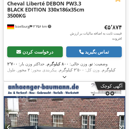
Cheval Liberté
DEBON PW3.3
BLACK EDITION 330x186x35cm
3500KG
‎€۵٬۸۷۴
Isselburg
۴٬۳۵۶ km
قیمت ثابت به اضافه مالیات بر ارزش
افزوده
تماس بگیرید
درخواست کردن
وضعیت:
نو
, وزن خالی:
۸۰۰ کیلوگرم
, حداکثر وزن بار:
۲٬۷۰۰
کیلوگرم
, وزن کل:
۳٬۵۰۰ کیلوگرم
, پیکربندی محور:
۲ محور
, طول
فضای بارگیری:
۳٬۳۰۰ میلی‌متر
, عرض فضای بارگیری:
۱٬۸۶۰
میلی‌متر
, ارتفاع فضای بارگیری:
۳۵۰ میلی‌متر
, حجم فضای بارگیری:
آگهی کوچک
۲٫۵ متر مکعب
, رنگ:
سیاه
, ارتفاع سازه:
۱٬۶۳۰ میلی‌متر
, عرض کار:
,
۱٬۹۲۰ میلی‌متر