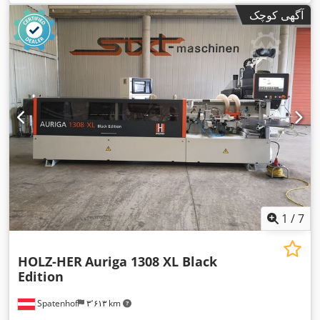
آگهی کوچک
1
/
7
HOLZ-HER
Auriga 1308 XL Black
Edition
Spatenhof
۳٬۶۱۳ km