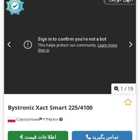
1
/
19
Bystronic
Xact Smart 225/4100
Częstochowa
۳٬۴۷۵ km
تماس بگیرید
اطلاعات قیمت