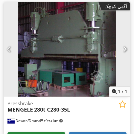
آگهی کوچک
1
/
1
Pressbrake
MENGELE
280t C280-35L
Doxato/Drama
۲٬۷۸۱ km