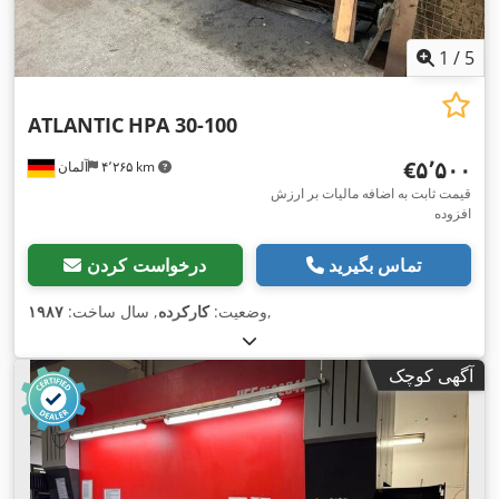
1
/
5
ATLANTIC
HPA 30-100
‎€۵٬۵۰۰
۴٬۲۶۵ km
آلمان
قیمت ثابت به اضافه مالیات بر ارزش
افزوده
تماس بگیرید
درخواست کردن
,
وضعیت:
کارکرده
, سال ساخت:
۱۹۸۷
آگهی کوچک