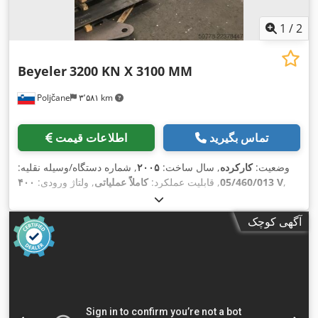
1
/
2
Beyeler
3200 KN X 3100 MM
Poljčane
۳٬۵۸۱ km
تماس بگیرید
اطلاعات قیمت
وضعیت:
کارکرده
, سال ساخت:
۲۰۰۵
, شماره دستگاه/وسیله نقلیه:
,
۴۰۰ V
05/460/013
, قابلیت عملکرد:
کاملاً عملیاتی
, ولتاژ ورودی:
, فرکانس ورودی:
۵۰ هرتز
, طول کورس (ضربه):
۸۰ A
جریان ورودی:
۲۶۵ میلی‌متر
, سرعت عملکرد:
۲۰۰ میلی‌متر/ثانیه
, وزن کل:
۱۸٬۰۰۰
آگهی کوچک
,
نشان CE
کیلوگرم
, تجهیزات: