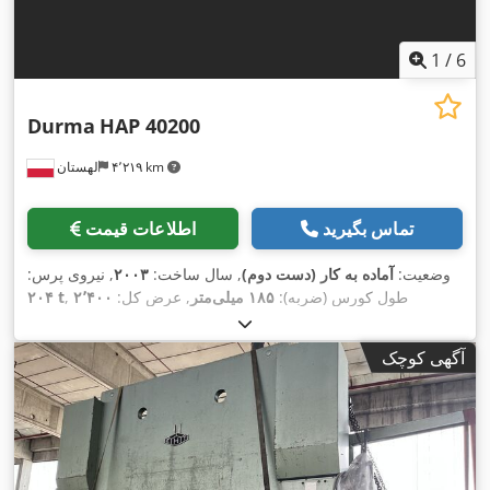
1
/
6
Durma
HAP 40200
۴٬۲۱۹ km
لهستان
تماس بگیرید
اطلاعات قیمت
وضعیت:
آماده به کار (دست دوم)
, سال ساخت:
۲۰۰۳
, نیروی پرس:
, طول کورس (ضربه):
۱۸۵ میلی‌متر
, عرض کل:
۲٬۴۰۰
۲۰۴ t
میلی‌متر
, ارتفاع کل:
۲٬۸۵۰ میلی‌متر
, وزن کل:
۱۴٬۰۵۰ کیلوگرم
,
,
حداکثر طول محصول:
۵٬۰۵۰ میلی‌متر
آگهی کوچک