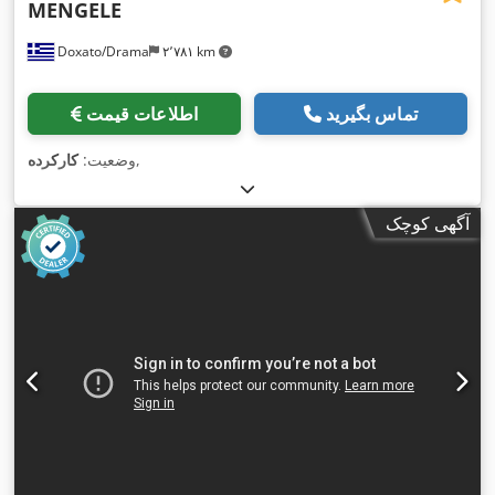
MENGELE
Doxato/Drama
۲٬۷۸۱ km
تماس بگیرید
اطلاعات قیمت
,
وضعیت:
کارکرده
آگهی کوچک