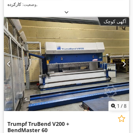
,
وضعیت:
کارکرده
آگهی کوچک
1
/
8
Trumpf
TruBend V200 +
BendMaster 60