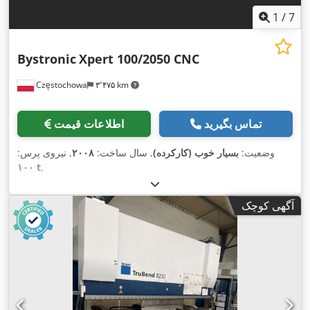
1
/
7
Bystronic
Xpert 100/2050 CNC
Częstochowa
۳٬۴۷۵ km
تماس بگیرید
اطلاعات قیمت
وضعیت:
بسیار خوب (کارکرده)
, سال ساخت:
۲۰۰۸
, نیروی پرس:
۱۰۰ t
,
آگهی کوچک