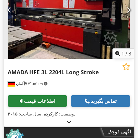
1
/
3
AMADA
HFE 3L 2204L Long Stroke
۴٬۱۵۷ km
آلمان
تماس بگیرید
اطلاعات قیمت
,
وضعیت:
کارکرده
, سال ساخت:
۲۰۱۵
آگهی کوچک