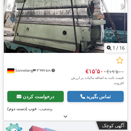
1
/
16
‎€۱۵٬۵۰۰
Sonneberg
۳٬۹۹۹ km
‎€۱۹٬۵۰۰
قیمت ثابت به اضافه مالیات بر ارزش
افزوده
تماس بگیرید
درخواست کردن
,
وضعیت:
خوب (دست دوم)
آگهی کوچک