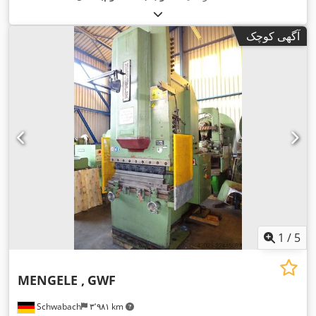
آگهی کوچک
1
/
5
MENGELE ,
GWF
Schwabach
۳٬۹۸۱ km