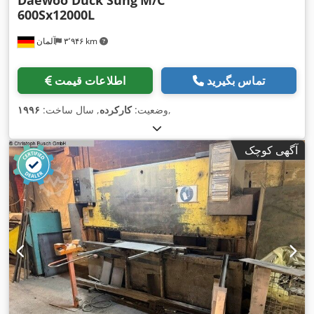
Daewoo Duck Sung
M/C
600Sx12000L
۳٬۹۴۶ km
آلمان
تماس بگیرید
اطلاعات قیمت
,
وضعیت:
کارکرده
, سال ساخت:
۱۹۹۶
آگهی کوچک