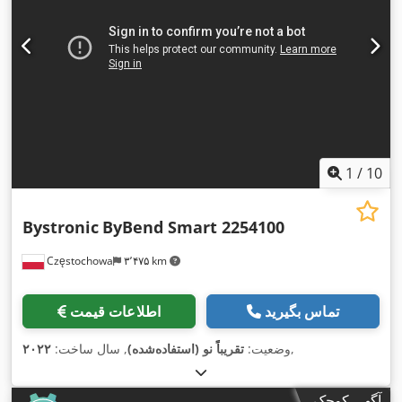
1
/
10
Bystronic
ByBend Smart 2254100
Częstochowa
۳٬۴۷۵ km
تماس بگیرید
اطلاعات قیمت
,
وضعیت:
تقریباً نو (استفاده‌شده)
, سال ساخت:
۲۰۲۲
آگهی کوچک