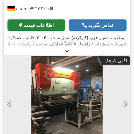
Sinsheim
۴٬۱۳۳ km
تماس بگیرید
اطلاعات قیمت
وضعیت:
بسیار خوب (کارکرده)
, سال ساخت:
۲۰۰۴
, قابلیت عملکرد:
, تجهیزات:
مستندات / راهنما,
۵۰٬۰۰۰ h
کاملاً عملیاتی
, ساعت کارکرد:
,
نشان CE
آگهی کوچک