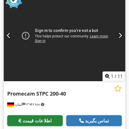
1
/
11
Promecam
STPC 200-40
۳٬۹۴۶ km
آلمان
تماس بگیرید
اطلاعات قیمت