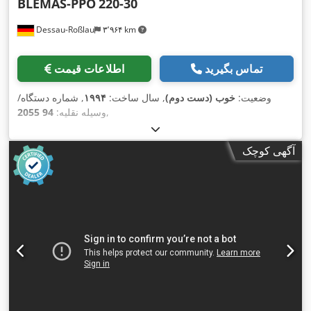
BLEMAS-PPO
220-30
Dessau-Roßlau
۳٬۹۶۴ km
تماس بگیرید
اطلاعات قیمت
وضعیت:
خوب (دست دوم)
, سال ساخت:
۱۹۹۴
, شماره دستگاه/
,
وسیله نقلیه:
94 2055
آگهی کوچک