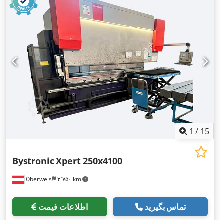
1
/
15
Bystronic
Xpert 250x4100
Oberweis
۳٬۷۵۰ km
تماس بگیرید
اطلاعات قیمت