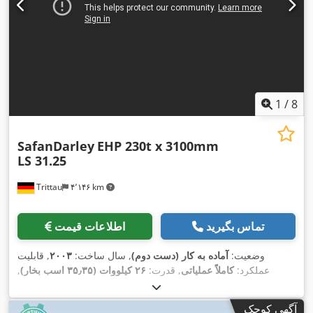
1
/
8
SafanDarley
EHP 230t x 3100mm
LS 31.25
Trittau
۴٬۱۴۶ km
تماس بگیرید
اطلاعات قیمت
وضعیت:
آماده به کار (دست دوم)
, سال ساخت:
۲۰۰۳
, قابلیت
عملکرد:
کاملاً عملیاتی
, قدرت:
۲۶ کیلووات (۳۵٫۳۵ اسب بخار)
,
, طول کورس (ضربه):
۴۷۰ میلی‌متر
, عمق گلو:
۲۳۰ t
نیروی پرس:
۴۰۰ میلی‌متر
, فاصله بین ستون‌ها:
۲٬۵۵۰ میلی‌متر
, عرض کل:
۳٬۷۵۰
آگهی کوچک