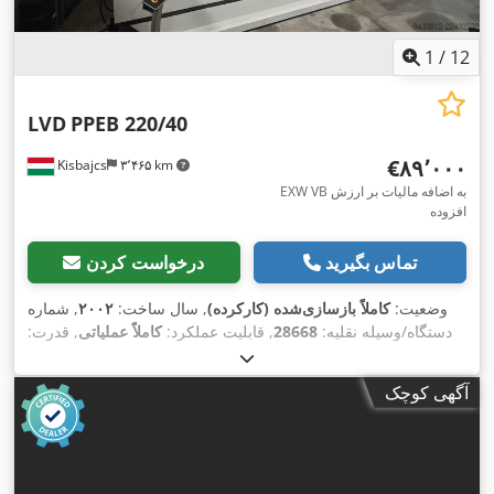
1
/
12
LVD
PPEB 220/40
‎€۸۹٬۰۰۰
Kisbajcs
۳٬۴۶۵ km
EXW VB به اضافه مالیات بر ارزش
افزوده
تماس بگیرید
درخواست کردن
وضعیت:
کاملاً بازسازی‌شده (کارکرده)
, سال ساخت:
۲۰۰۲
, شماره
دستگاه/وسیله نقلیه:
28668
, قابلیت عملکرد:
کاملاً عملیاتی
, قدرت:
, فرکانس
۴۰۰ V
۲۷ کیلووات (۳۶٫۷۱ اسب بخار)
, ولتاژ ورودی:
,
۲۲۰ t
ورودی:
۵۰ هرتز
, نوع جریان ورودی:
سه فاز
, نیروی پرس:
آگهی کوچک
سرعت عملکرد:
۱۲ میلی‌متر/ثانیه
, طول میز:
۴٬۰۰۰ میلی‌متر
, سال
,
مانع نور ایمنی, نشان CE
آخرین تعمیرات اساسی:
۲۰۲۵
, تجهیزات: