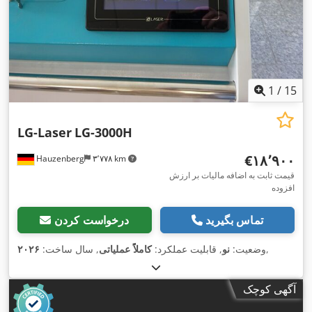
دهانه درب:
۸۰۰ میلی‌متر
, نوع تنظیم ارتفاع:
برقی
, تجهیزات:
استخراج
دود, استخراج گرد و غبار, توقف اضطراری, سیستم گریس کاری
متمرکز, مانع نور ایمنی, مستندات / راهنما, نشان CE, واحد خنک‌کننده,
,
کابین
1
/
15
LG-Laser
LG-3000H
‎€۱۸٬۹۰۰
Hauzenberg
۳٬۷۷۸ km
قیمت ثابت به اضافه مالیات بر ارزش
افزوده
تماس بگیرید
درخواست کردن
,
وضعیت:
نو
, قابلیت عملکرد:
کاملاً عملیاتی
, سال ساخت:
۲۰۲۶
آگهی کوچک