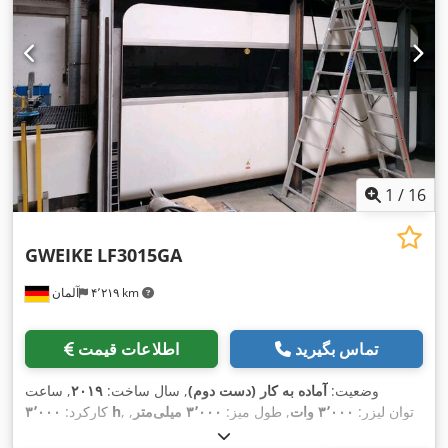
۳٬۰۰۰ میلی‌متر
, مسافت حرکت
, مسافت جابجایی محور X:
میلی‌متر
۱۲۰ میلی‌متر
,
, مسافت حرکت محور Z:
۱٬۵۰۰ میلی‌متر
محور Y:
, فرکانس ورودی:
۵۰
۱۱۰ A
, جریان ورودی:
۴۰۰ V
ولتاژ ورودی:
هرتز
, نوع جریان ورودی:
سه فاز
, نوع خنک‌کننده:
آب
, اتصال هوای
فشرده:
۲۰ میله
, وزن کل:
۹٬۵۰۰ کیلوگرم
, مدت گارانتی:
۱۲ ماه‌ها
,
عرض بازشوی در:
۱٬۰۰۰ میلی‌متر
, ارتفاع دهانه درب:
۲٬۰۰۰
میلی‌متر
, تجهیزات:
استخراج دود, استخراج گرد و غبار, تغییر دهنده
نازل, توقف اضطراری, سیستم گریس کاری متمرکز, مانع نور ایمنی,
,
مستندات / راهنما, نشان CE, واحد خنک‌کننده, کابین
1
/
16
GWEIKE
LF3015GA
۴٬۲۱۹ km
آلمان
تماس بگیرید
اطلاعات قیمت
وضعیت:
آماده به کار (دست دوم)
, سال ساخت:
۲۰۱۹
, ساعت
, توان لیزر:
۳٬۰۰۰ وات
, طول میز:
۳٬۰۰۰ میلی‌متر
,
۳٬۰۰۰ h
کارکرد:
۱٬۵۰۰
, مسافت جابجایی محور X:
عرض میز:
۱٬۵۰۰ میلی‌متر