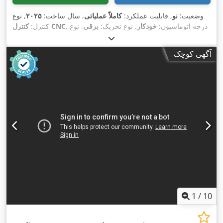
وضعیت:
نو
, قابلیت عملکرد:
کاملاً عملیاتی
, سال ساخت:
۲۰۲۵
, نوع
, درجه اتوماسیون:
خودکار
, نوع تحریک:
برقی
, نوع
کنترل CNC
کنترل:
, توان لیزر:
MAX Photonics
, سازنده منبع لیزر:
لیزر:
لیزر فیبری
, حداکثر ضخامت ورق
۱٬۰۷۰ nm
۳٬۰۰۰ وات
, طول موج لیزر:
آگهی کوچک
فولادی:
۲۲ میلی‌متر
, حداکثر ضخامت ورق استنلس استیل:
۱۲
میلی‌متر
, حداکثر ضخامت ورق آلومینیوم:
۱۰ میلی‌متر
, مسافت
۱٬۵۵۰
, مسافت حرکت محور Y:
۳٬۰۵۰ میلی‌متر
جابجایی محور X:
۱۲۰ میلی‌متر
, ولتاژ ورودی:
۴۰۰
, مسافت حرکت محور Z:
میلی‌متر
, نوع خنک‌کننده:
آب
, وزن کل:
۳٬۵۰۰ کیلوگرم
, عرض بازشوی در:
V
۳٬۰۰۰ میلی‌متر
, ارتفاع دهانه درب:
۶۰۰ میلی‌متر
, تجهیزات:
استخراج
دود, استخراج گرد و غبار, توقف اضطراری, سیستم گریس کاری
متمرکز, مانع نور ایمنی, مستندات / راهنما, نشان CE, واحد خنک‌کننده,
,
کابین
1
/
10