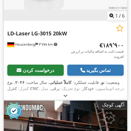
1
/
6
LD-Laser
LG-3015 20kW
‎€۱۸۹٬۹۰۰
Hauzenberg
۳٬۷۷۸ km
قیمت ثابت به اضافه مالیات بر ارزش
افزوده
تماس بگیرید
درخواست کردن
وضعیت:
نو
, قابلیت عملکرد:
کاملاً عملیاتی
, سال ساخت:
۲۰۲۶
, نوع
, درجه اتوماسیون:
خودکار
, نوع تحریک:
برقی
, مدل
کنترل CNC
کنترل:
, سازنده منبع لیزر:
, نوع لیزر:
لیزر فیبری
HypCut
کنترلر:
,
۱٬۰۸۰ nm
, توان لیزر:
۲۰٬۰۰۰ وات
, طول موج لیزر:
MaxPhotonic
آگهی کوچک
حداکثر ضخامت ورق:
۱۰۰ میلی‌متر
, حداکثر ضخامت ورق فولادی:
۸۰
میلی‌متر
, حداکثر ضخامت ورق استنلس استیل:
۱۰۰ میلی‌متر
, حداکثر
ضخامت ورق آلومینیوم:
۶۰ میلی‌متر
, حداکثر ضخامت ورق برنج:
۲۰
میلی‌متر
, حداکثر ضخامت ورق مس:
۱۲ میلی‌متر
, عرض میز:
۱٬۵۰۰