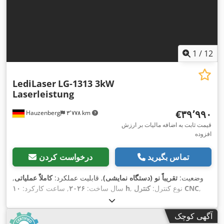
1
/
12
LediLaser
LG-1313 3kW
Laserleistung
‎€۳۹٬۹۹۰
Hauzenberg
۳٬۷۷۸ km
قیمت ثابت به اضافه مالیات بر ارزش
افزوده
تماس بگیرید
درخواست کردن
وضعیت:
تقریباً نو (دستگاه نمایشی)
, قابلیت عملکرد:
کاملاً عملیاتی
,
,
کنترل CNC
, نوع کنترل:
۱۰ h
سال ساخت:
۲۰۲۶
, ساعت کارکرد:
درجه اتوماسیون:
خودکار
, نوع تحریک:
برقی
, نوع لیزر:
لیزر فیبری
,
, توان لیزر:
۳٬۰۰۰ وات
, طول
MAX Photonics
سازنده منبع لیزر:
آگهی کوچک
, حداکثر ضخامت ورق:
۲۰ میلی‌متر
, حداکثر
۱٬۰۷۰ nm
موج لیزر: