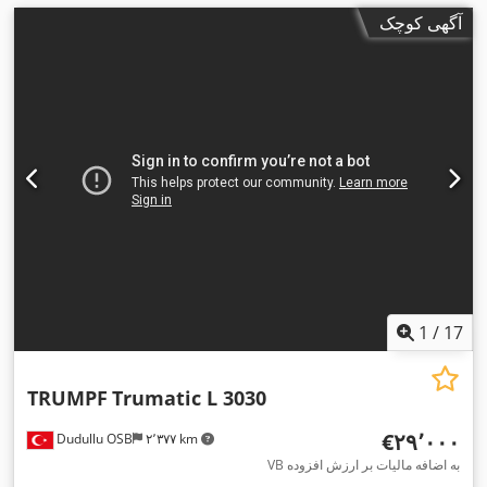
آگهی کوچک
1
/
17
TRUMPF
Trumatic L 3030
‎€۲۹٬۰۰۰
Dudullu OSB
۲٬۳۷۷ km
VB به اضافه مالیات بر ارزش افزوده