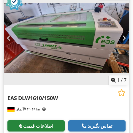
ضخامت ورق فولادی:
۲۰ میلی‌متر
, حداکثر ضخامت ورق استنلس
استیل:
۱۰ میلی‌متر
, فرکانس ورودی:
۵۰ هرتز
, نوع جریان ورودی:
سه فاز
, نوع خنک‌کننده:
آب
, اتصال هوای فشرده:
۸ میله
, وزن کل:
۲٬۸۰۰ کیلوگرم
, تجهیزات:
استخراج دود, استخراج گرد و غبار, توقف
اضطراری, سیستم گریس کاری متمرکز, مانع نور ایمنی, مستندات /
,
راهنما, نشان CE, واحد خنک‌کننده
1
/
7
EAS
DLW1610/150W
۴٬۰۶۹ km
آلمان
تماس بگیرید
اطلاعات قیمت