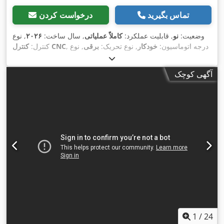
تماس بگیرید
درخواست کردن
وضعیت:
نو
, قابلیت عملکرد:
کاملاً عملیاتی
, سال ساخت:
۲۰۲۶
, نوع
, درجه اتوماسیون:
خودکار
, نوع تحریک:
برقی
, نوع
کنترل CNC
کنترل:
, ساعت لیزر:
MAX Photonics
, سازنده منبع لیزر:
لیزر:
لیزر فیبری
, حداکثر
۱٬۰۷۰ nm
, توان لیزر:
۳٬۰۰۰ وات
, طول موج لیزر:
۱۰ h
آگهی کوچک
ضخامت ورق فولادی:
۲۲ میلی‌متر
, حداکثر ضخامت ورق استنلس
استیل:
۱۲ میلی‌متر
, حداکثر ضخامت ورق آلومینیوم:
۱۲ میلی‌متر
,
حداکثر ضخامت ورق برنج:
۵ میلی‌متر
, مدت گارانتی:
۱۲ ماه‌ها
,
تجهیزات:
استخراج دود, استخراج گرد و غبار, توقف اضطراری,
سیستم گریس کاری متمرکز, مانع نور ایمنی, مستندات / راهنما, نشان
,
CE, واحد خنک‌کننده
1
/
24