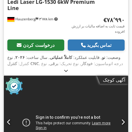
Ledi Laser
LG-1530 6kW Premium
Line
‎€۷۸٬۹۹۰
Hauzenberg
۳٬۷۷۸ km
قیمت ثابت به اضافه مالیات بر ارزش
افزوده
تماس بگیرید
درخواست کردن
وضعیت:
نو
, قابلیت عملکرد:
کاملاً عملیاتی
, سال ساخت:
۲۰۲۶
, نوع
, درجه اتوماسیون:
خودکار
, نوع تحریک:
برقی
, نوع
کنترل CNC
کنترل:
, توان لیزر:
MAX Photonics
, سازنده منبع لیزر:
لیزر:
لیزر فیبری
, حداکثر ضخامت ورق
۱٬۰۸۰ nm
۶٬۰۰۰ وات
, طول موج لیزر:
آگهی کوچک
فولادی:
۳۰ میلی‌متر
, حداکثر ضخامت ورق استنلس استیل:
۱۵
میلی‌متر
, حداکثر ضخامت ورق آلومینیوم:
۱۲ میلی‌متر
, مسافت
۱٬۵۵۰
, مسافت حرکت محور Y:
۳٬۰۵۰ میلی‌متر
جابجایی محور X:
۱۲۰ میلی‌متر
, ولتاژ ورودی:
۴۰۰
, مسافت حرکت محور Z:
میلی‌متر
, نوع خنک‌کننده:
آب
, وزن کل:
۵٬۰۰۰ کیلوگرم
, عرض بازشوی در:
V
۳٬۰۰۰ میلی‌متر
, ارتفاع دهانه درب:
۶۰۰ میلی‌متر
, تجهیزات:
استخراج
دود, استخراج گرد و غبار, توقف اضطراری, سیستم گریس کاری
متمرکز, مانع نور ایمنی, مستندات / راهنما, نشان CE, واحد خنک‌کننده,
,
کابین