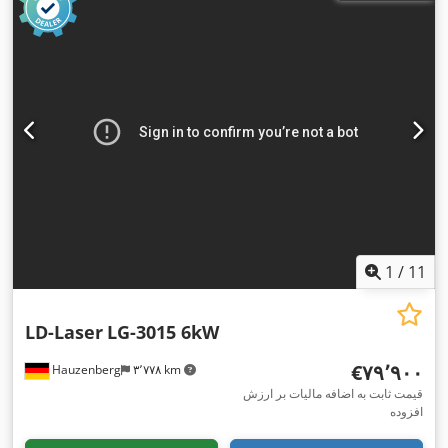
1
/
11
LD-Laser
LG-3015 6kW
‎€۷۹٬۹۰۰
Hauzenberg
۳٬۷۷۸ km
قیمت ثابت به اضافه مالیات بر ارزش
افزوده