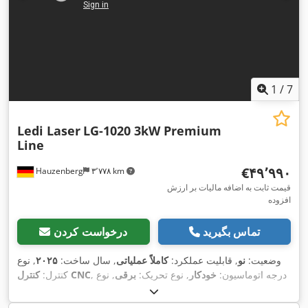
1
/
7
Ledi Laser
LG-1020 3kW Premium
Line
‎€۴۹٬۹۹۰
Hauzenberg
۳٬۷۷۸ km
قیمت ثابت به اضافه مالیات بر ارزش
افزوده
تماس بگیرید
درخواست کردن
وضعیت:
نو
, قابلیت عملکرد:
کاملاً عملیاتی
, سال ساخت:
۲۰۲۵
, نوع
, درجه اتوماسیون:
خودکار
, نوع تحریک:
برقی
, نوع
کنترل CNC
کنترل:
, ساعت لیزر:
MAX Photonics
, سازنده منبع لیزر:
لیزر:
لیزر فیبری
, حداکثر
۱٬۰۷۰ nm
, توان لیزر:
۳٬۰۰۰ وات
, طول موج لیزر:
۱۰ h