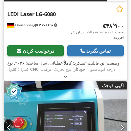
LEDI Laser
LG-6080
‎€۴۸٬۹۰۰
Hauzenberg
۳٬۷۷۸ km
قیمت ثابت به اضافه مالیات بر ارزش
افزوده
تماس بگیرید
درخواست کردن
وضعیت:
نو
, قابلیت عملکرد:
کاملاً عملیاتی
, سال ساخت:
۲۰۲۶
, نوع
, درجه اتوماسیون:
خودکار
, نوع تحریک:
برقی
,
کنترل CNC
کنترل:
, توان لیزر:
۱٬۵۰۰ وات
, طول
MAX Photonics
سازنده منبع لیزر:
, حداکثر ضخامت ورق:
۱۵ میلی‌متر
, حداکثر
۱٬۰۸۰ nm
موج لیزر:
آگهی کوچک
ضخامت ورق فولادی:
۱۵ میلی‌متر
, حداکثر ضخامت ورق استنلس
استیل:
۶ میلی‌متر
, حداکثر ضخامت ورق آلومینیوم:
۵ میلی‌متر
,
حداکثر ضخامت ورق برنج:
۴ میلی‌متر
, طول میز:
۶۰۰ میلی‌متر
,
۶۰۰ میلی‌متر
,
, مسافت جابجایی محور X:
عرض میز:
۸۰۰ میلی‌متر
۸۰۰ میلی‌متر
, حداکثر وزن قطعه کار:
۵۰۰
مسافت حرکت محور Y:
, نوع خنک‌کننده:
آب
, وزن کل:
۲٬۵۰۰
۴۰۰ V
کیلوگرم
, ولتاژ ورودی:
کیلوگرم
, طول کل:
۳٬۵۰۰ میلی‌متر
, عرض کل:
۳٬۵۰۰ میلی‌متر
,
ارتفاع کل:
۲٬۳۰۰ میلی‌متر
, عرض بازشوی در:
۶۰۰ میلی‌متر
, ارتفاع