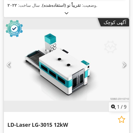
,
وضعیت:
تقریباً نو (استفاده‌شده)
, سال ساخت:
۲۰۲۲
آگهی کوچک
1
/
9
LD-Laser
LG-3015 12kW