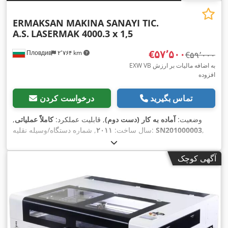
ERMAKSAN MAKINA SANAYI TIC.
A.S.
LASERMAK 4000.3 x 1,5
‎€۵۷٬۵۰۰
Пловдив
۲٬۷۶۴ km
‎€۵۹٬۰۰۰
EXW VB به اضافه مالیات بر ارزش
افزوده
تماس بگیرید
درخواست کردن
وضعیت:
آماده به کار (دست دوم)
, قابلیت عملکرد:
کاملاً عملیاتی
,
,
SN201000003
, شماره دستگاه/وسیله نقلیه:
سال ساخت:
۲۰۱۱
, درجه اتوماسیون:
خودکار
, نوع تحریک:
کنترل CNC
نوع کنترل:
,
لیزر CO₂
, نوع لیزر:
FANUC Series 16i-LB
, مدل کنترلر:
پنوماتیک
آگهی کوچک
FANUC LASER C4000i-
, مدل منبع لیزر:
FANUC
سازنده منبع لیزر:
, توان لیزر:
۴٬۰۰۰
۱۳٬۴۴۳ h
, ساعت لیزر:
B / C4000i Model B
, حداکثر ضخامت ورق فولادی:
۲۰
۱۰۶ nm
وات
, طول موج لیزر:
میلی‌متر
, حداکثر ضخامت ورق استنلس استیل:
۱۲ میلی‌متر
, حداکثر
ضخامت ورق آلومینیوم:
۸ میلی‌متر
, طول میز:
۳٬۰۰۰ میلی‌متر
, عرض
میز:
۱٬۵۰۰ میلی‌متر
, ارتفاع میز:
۳۰۰ میلی‌متر
, طول کارکرد:
۳٬۰۰۰
میلی‌متر
, عرض کار:
۱٬۵۰۰ میلی‌متر
, ارتفاع کاری:
۳۰۰ میلی‌متر
,