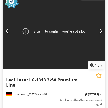
میلی‌متر
, حداکثر ضخامت ورق آلومینیوم:
۱۲ میلی‌متر
, عرض میز:
۲٬۵۵۰ میلی‌متر
, مسافت
, مسافت جابجایی محور X:
۱٬۳۰۰ میلی‌متر
۱۲۰
, مسافت حرکت محور Z:
۱٬۲۶۰ میلی‌متر
حرکت محور Y:
, نوع خنک‌کننده:
آب
, وزن کل:
۳٬۵۰۰
۴۰۰ V
میلی‌متر
, ولتاژ ورودی:
کیلوگرم
, عرض بازشوی در:
۲٬۶۰۰ میلی‌متر
, ارتفاع دهانه درب:
۱٬۰۰۰ میلی‌متر
, تجهیزات:
استخراج دود, استخراج گرد و غبار, توقف
اضطراری, سیستم گریس کاری متمرکز, مانع نور ایمنی, مستندات /
,
راهنما, نشان CE, واحد خنک‌کننده, کابین
1
/
8
Ledi Laser
LG-1313 3kW Premium
Line
‎€۴۳٬۹۹۰
Hauzenberg
۳٬۷۷۸ km
قیمت ثابت به اضافه مالیات بر ارزش
افزوده