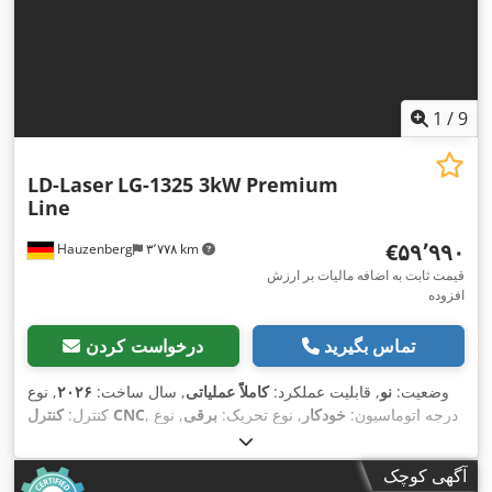
1
/
9
LD-Laser
LG-1325 3kW Premium
Line
‎€۵۹٬۹۹۰
Hauzenberg
۳٬۷۷۸ km
قیمت ثابت به اضافه مالیات بر ارزش
افزوده
تماس بگیرید
درخواست کردن
وضعیت:
نو
, قابلیت عملکرد:
کاملاً عملیاتی
, سال ساخت:
۲۰۲۶
, نوع
, درجه اتوماسیون:
خودکار
, نوع تحریک:
برقی
, نوع
کنترل CNC
کنترل:
, توان لیزر:
Max Photonics
, سازنده منبع لیزر:
لیزر:
لیزر فیبری
, حداکثر ضخامت ورق
۱٬۰۸۰ nm
۳٬۰۰۰ وات
, طول موج لیزر:
آگهی کوچک
فولادی:
۲۲ میلی‌متر
, حداکثر ضخامت ورق استنلس استیل:
۱۲