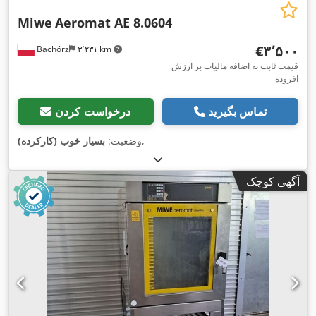
Miwe
Aeromat AE 8.0604
‎€۳٬۵۰۰
Bachórz
۳٬۲۳۱ km
قیمت ثابت به اضافه مالیات بر ارزش
افزوده
تماس بگیرید
درخواست کردن
,
وضعیت:
بسیار خوب (کارکرده)
آگهی کوچک