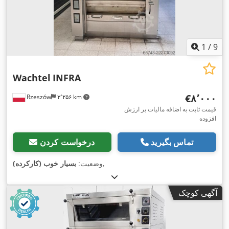
1
/
9
Wachtel
INFRA
‎€۸٬۰۰۰
Rzeszów
۳٬۲۵۶ km
قیمت ثابت به اضافه مالیات بر ارزش
افزوده
تماس بگیرید
درخواست کردن
,
وضعیت:
بسیار خوب (کارکرده)
آگهی کوچک