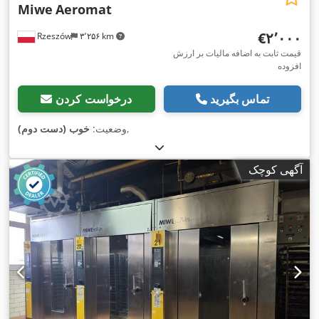
Miwe
Aeromat
‎€۲٬۰۰۰
Rzeszów
۳٬۲۵۶ km
قیمت ثابت به اضافه مالیات بر ارزش
افزوده
تماس بگیرید
درخواست کردن
,
وضعیت:
خوب (دست دوم)
آگهی کوچک