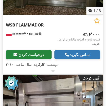
1
/
6
WSB
FLAMMADOR
‎€۱۶٬۰۰۰
Rzeszów
۳٬۲۵۶ km
قیمت ثابت به اضافه مالیات بر ارزش
افزوده
تماس بگیرید
درخواست کردن
,
وضعیت:
کارکرده
, سال ساخت:
۲۰۱۰
آگهی کوچک