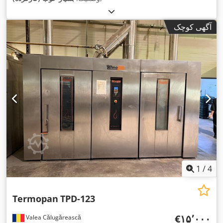
آگهی کوچک
1
/
4
Termopan
TPD-123
‎€۱۵٬۰۰۰
Valea Călugărească