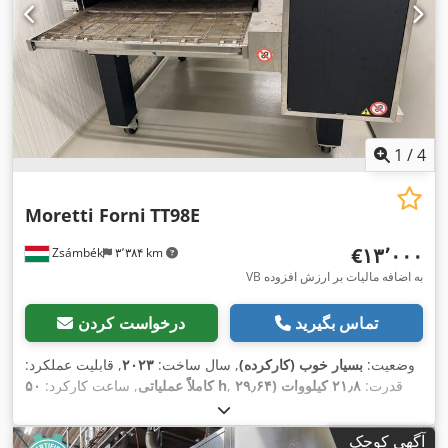
1
/
4
Moretti Forni
TT98E
‎€۱۳٬۰۰۰
Zsámbék
۳٬۳۸۴ km
VB به اضافه مالیات بر ارزش افزوده
تماس بگیرید
درخواست کردن
وضعیت:
بسیار خوب (کارکرده)
, سال ساخت:
۲۰۲۳
, قابلیت عملکرد:
, قدرت:
۲۱٫۸ کیلووات (۲۹٫۶۴
۵۰ h
کاملاً عملیاتی
, ساعت کارکرد:
, نوع جریان ورودی:
سه فاز
, وزن
۴۰۰ V
اسب بخار)
, ولتاژ ورودی:
کل:
۳۵۸ کیلوگرم
, نوع سوخت:
برقی
, تجهیزات:
مستندات / راهنما,
آگهی کوچک