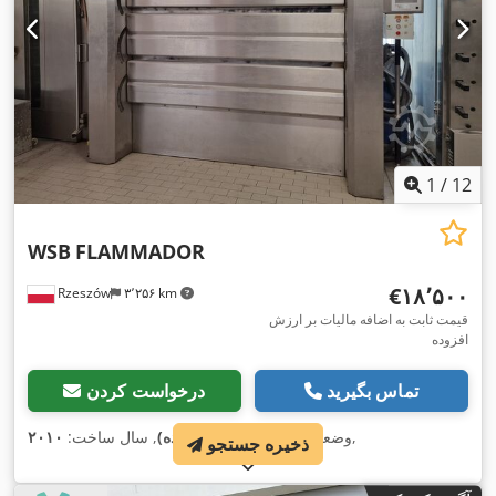
1
/
12
WSB
FLAMMADOR
‎€۱۸٬۵۰۰
Rzeszów
۳٬۲۵۶ km
قیمت ثابت به اضافه مالیات بر ارزش
افزوده
تماس بگیرید
درخواست کردن
,
وضعیت:
بسیار خوب (کارکرده)
, سال ساخت:
۲۰۱۰
ذخیره جستجو