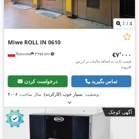
1
/
4
Miwe
ROLL IN 0610
‎€۷٬۰۰۰
Rzeszów
۳٬۲۵۶ km
قیمت ثابت به اضافه مالیات بر ارزش
افزوده
تماس بگیرید
درخواست کردن
,
وضعیت:
بسیار خوب (کارکرده)
, سال ساخت:
۲۰۰۶
آگهی کوچک