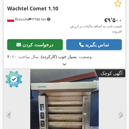
Wachtel
Comet 1.10
‎€۹٬۵۰۰
Rzeszów
۳٬۲۵۶ km
قیمت ثابت به اضافه مالیات بر ارزش
افزوده
تماس بگیرید
درخواست کردن
,
وضعیت:
بسیار خوب (کارکرده)
, سال ساخت:
۲۰۱۰
آگهی کوچک