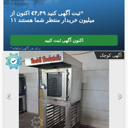
*
اکنون از ‎€۴٫۴۹ ثبت آگهی کنید
۱۱ میلیون خریدار
منتظر شما هستند
اکنون آگهی ثبت کنید
*برای هر آگهی/ماهانه
آگهی کوچک