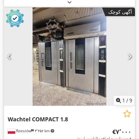
۵۰ هرتز
, نوع جریان ورودی:
سه فاز
, وزن کل:
۶۱۰ کیلوگرم
,
,
نشان CE
تجهیزات:
آگهی کوچک
1
/
9
Wachtel
COMPACT 1.8
‎€۷٬۰۰۰
Rzeszów
۳٬۲۵۶ km
قیمت ثابت به اضافه مالیات بر ارزش