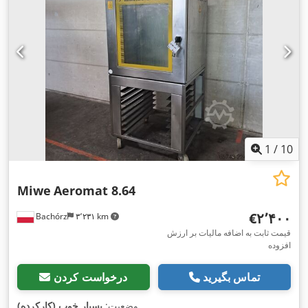
1
/
10
Miwe
Aeromat 8.64
‎€۲٬۴۰۰
Bachórz
۳٬۲۳۱ km
قیمت ثابت به اضافه مالیات بر ارزش
افزوده
تماس بگیرید
درخواست کردن
,
وضعیت:
بسیار خوب (کارکرده)