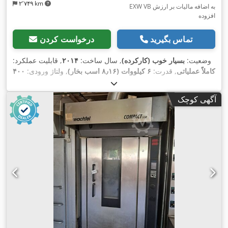
۲٬۷۴۹ km
EXW VB به اضافه مالیات بر ارزش
افزوده
تماس بگیرید
درخواست کردن
وضعیت:
بسیار خوب (کارکرده)
, سال ساخت:
۲۰۱۴
, قابلیت عملکرد:
کاملاً عملیاتی
, قدرت:
۶ کیلووات (۸٫۱۶ اسب بخار)
, ولتاژ ورودی:
۴۰۰
, فرکانس ورودی:
۵۰ هرتز
, نوع جریان ورودی:
سه فاز
, تعداد
V
محفظه‌ها:
۲
, نوع سوخت:
گاز
, سال آخرین تعمیرات اساسی:
۲۰۲۶
,
آگهی کوچک
,
نشان CE
تجهیزات: