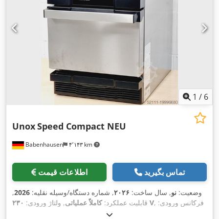
1
/
6
Unox
Speed Compact NEU
Babenhausen
۴٬۱۴۳ km
تماس بگیرید
اطلاعات قیمت
وضعیت:
نو
, سال ساخت:
۲۰۲۶
, شماره دستگاه/وسیله نقلیه:
2026
,
, فرکانس ورودی:
۲۳۰ V
قابلیت عملکرد:
کاملاً عملیاتی
, ولتاژ ورودی:
۵۰ هرتز
, نوع جریان ورودی:
تهویه مطبوع
, تجهیزات:
مستندات /