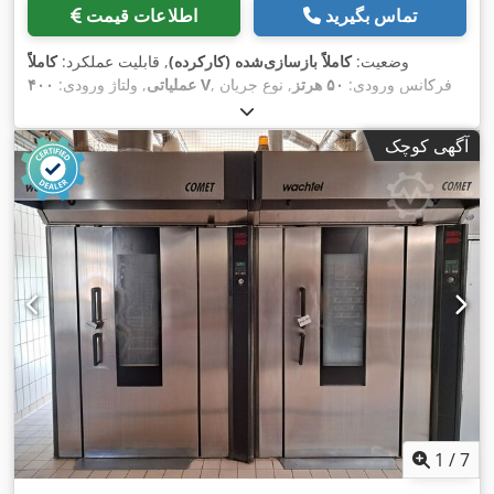
تماس بگیرید
اطلاعات قیمت
وضعیت:
کاملاً بازسازی‌شده (کارکرده)
, قابلیت عملکرد:
کاملاً
, فرکانس ورودی:
۵۰ هرتز
, نوع جریان
۴۰۰ V
عملیاتی
, ولتاژ ورودی:
ورودی:
سه فاز
, سال آخرین تعمیرات اساسی:
۲۰۲۶
, دارای گواهی
,
نشان CE
DGUV تا:
۰۹/۲۰۲۷
, تجهیزات:
آگهی کوچک
1
/
7