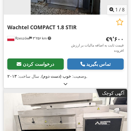
1
/
8
Wachtel
COMPACT 1.8 STIR
‎€۹٬۶۰۰
Rzeszów
۳٬۲۵۶ km
قیمت ثابت به اضافه مالیات بر ارزش
افزوده
تماس بگیرید
درخواست کردن
,
وضعیت:
خوب (دست دوم)
, سال ساخت:
۲۰۱۳
آگهی کوچک