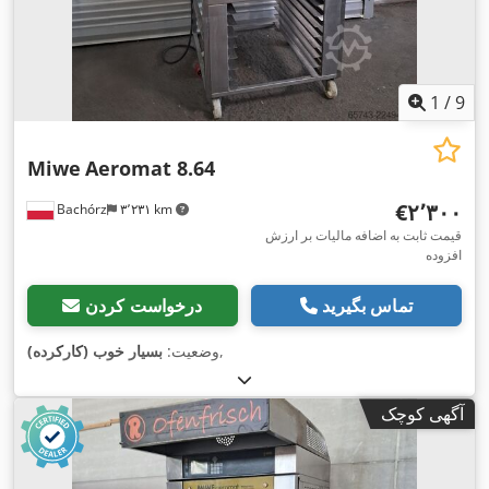
1
/
9
Miwe
Aeromat 8.64
‎€۲٬۳۰۰
Bachórz
۳٬۲۳۱ km
قیمت ثابت به اضافه مالیات بر ارزش
افزوده
تماس بگیرید
درخواست کردن
,
وضعیت:
بسیار خوب (کارکرده)
آگهی کوچک