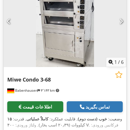
1
/
6
Miwe
Condo 3-68
Babenhausen
۴٬۱۴۳ km
تماس بگیرید
اطلاعات قیمت
وضعیت:
خوب (دست دوم)
, قابلیت عملکرد:
کاملاً عملیاتی
, قدرت:
۱۵
, فرکانس ورودی:
۴۰۰ V
کیلووات (۲۰٫۳۹ اسب بخار)
, ولتاژ ورودی: