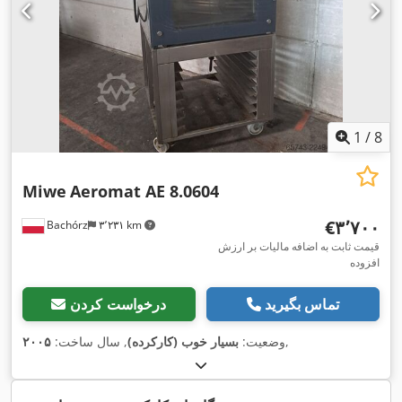
1
/
8
Miwe
Aeromat AE 8.0604
‎€۳٬۷۰۰
Bachórz
۳٬۲۳۱ km
قیمت ثابت به اضافه مالیات بر ارزش
افزوده
تماس بگیرید
درخواست کردن
,
وضعیت:
بسیار خوب (کارکرده)
, سال ساخت:
۲۰۰۵