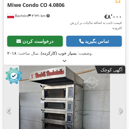
Miwe
Condo CO 4.0806
‎€۸٬۰۰۰
Bachórz
۳٬۲۳۱ km
قیمت ثابت به اضافه مالیات بر ارزش
افزوده
تماس بگیرید
درخواست کردن
,
وضعیت:
بسیار خوب (کارکرده)
, سال ساخت:
۲۰۱۸
آگهی کوچک