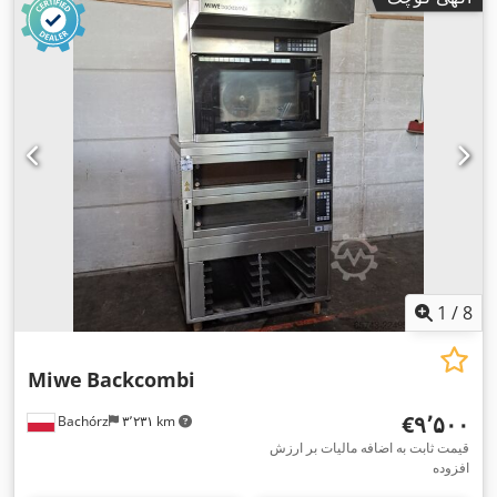
1
/
8
Miwe
Backcombi
‎€۹٬۵۰۰
Bachórz
۳٬۲۳۱ km
قیمت ثابت به اضافه مالیات بر ارزش
افزوده