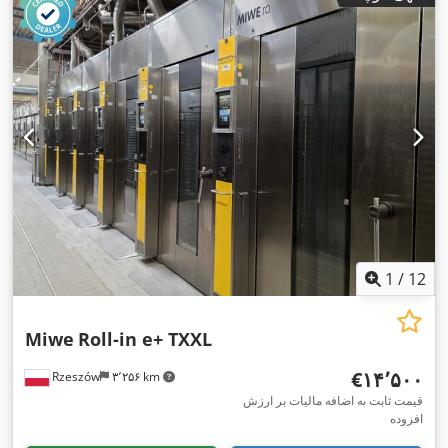
,
نشان CE
1
/
12
Miwe
Roll-in e+ TXXL
‎€۱۴٬۵۰۰
Rzeszów
۳٬۲۵۶ km
قیمت ثابت به اضافه مالیات بر ارزش
افزوده