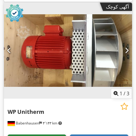
,
راهنما, نشان CE
آگهی کوچک
1
/
3
WP
Unitherm
Babenhausen
۴٬۱۴۳ km