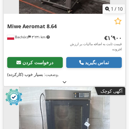
1
/
10
Miwe
Aeromat 8.64
‎€۱٬۹۰۰
Bachórz
۳٬۲۳۱ km
قیمت ثابت به اضافه مالیات بر ارزش
افزوده
تماس بگیرید
درخواست کردن
,
وضعیت:
بسیار خوب (کارکرده)
آگهی کوچک