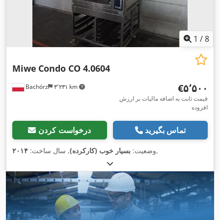
1
/
8
Miwe
Condo CO 4.0604
‎€۵٬۵۰۰
Bachórz
۳٬۲۳۱ km
قیمت ثابت به اضافه مالیات بر ارزش
افزوده
تماس بگیرید
درخواست کردن
,
وضعیت:
بسیار خوب (کارکرده)
, سال ساخت:
۲۰۱۴